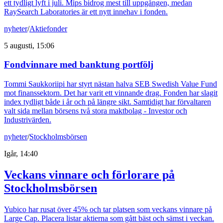
ett tydligt lyft i juli. Mips bidrog mest till uppgången, medan
RaySearch Laboratories är ett nytt innehav i fonden.
nyheter
/
Aktiefonder
5 augusti, 15:06
Fondvinnare med banktung portfölj
Tommi Saukkoriipi har styrt nästan halva SEB Swedish Value Fund
mot finanssektorn. Det har varit ett vinnande drag. Fonden har slagit
index tydligt både i år och på längre sikt. Samtidigt har förvaltaren
valt sida mellan börsens två stora maktbolag - Investor och
Industrivärden.
nyheter
/
Stockholmsbörsen
Igår, 14:40
Veckans vinnare och förlorare på
Stockholmsbörsen
Yubico har rusat över 45% och tar platsen som veckans vinnare på
Large Cap. Placera listar aktierna som gått bäst och sämst i veckan.