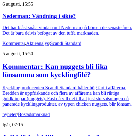
6 augusti, 15:55
Nederman: Vändning i sikte?
Det har blåst snåla vindar runt Nederman på börsen de senaste åren.
Det är bara delvis befogat av den tuffa marknaden.
Kommentar
,
Aktieanalys
/
Scandi Standard
5 augusti, 15:50
Kommentar: Kan nuggets bli lika
lönsamma som kycklingfilé?
Kycklingproducenten Scandi Standard håller hög fart i affärerna.
Bredden är uppfriskande och flera av affärerna kan bli riktiga
guldklimpar (nuggets). Fast då vill det till att just storsatsningen på
panerade kycklingprodukter, av typen chicken nuggets, blir lönsam.
nyheter
/
Bostadsmarknad
Igår, 07:15