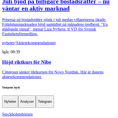
Juli bjöd på billigare bostadsrätter – nu
väntar en aktiv marknad
Priserna på bostadsrätter sjönk i juli medan villapriserna ökade.
Fritidshusmarknaden bjöd samtidigt på månadens tredbrott. "En
glädjande signal", menar Liza Nyberg, tf VD för Svensk
Fastighetsförmedling.
nyheter
/
Aktierekommendationer
Igår, 08:39
Höjd riktkurs för Nibe
Citigroup sänker riktkursen för Novo Nordisk. Här är dagens
aktierekommendationer.
Senaste nytt
Nyheter
Analyser
Telegram
Stockholmsbörsen