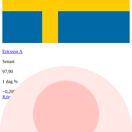
Ericsson A
Senast
97,90
1 dag %
−0,20%
Köp
Sälj