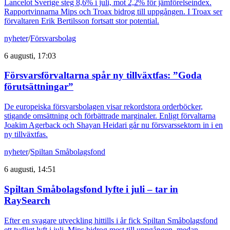
Lancelot Sverige steg 8,6% i juli, mot 2,2% för jämförelseindex.
Rapportvinnarna Mips och Troax bidrog till uppgången. I Troax ser
förvaltaren Erik Bertilsson fortsatt stor potential.
nyheter
/
Försvarsbolag
6 augusti, 17:03
Försvarsförvaltarna spår ny tillväxtfas: ”Goda
förutsättningar”
De europeiska försvarsbolagen visar rekordstora orderböcker,
stigande omsättning och förbättrade marginaler. Enligt förvaltarna
Joakim Agerback och Shayan Heidari går nu försvarssektorn in i en
ny tillväxtfas.
nyheter
/
Spiltan Småbolagsfond
6 augusti, 14:51
Spiltan Småbolagsfond lyfte i juli – tar in
RaySearch
Efter en svagare utveckling hittills i år fick Spiltan Småbolagsfond
ett tydligt lyft i juli. Mips bidrog mest till uppgången, medan