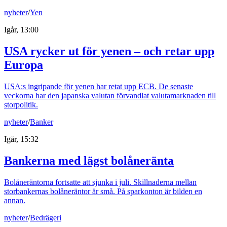
nyheter
/
Yen
Igår, 13:00
USA rycker ut för yenen – och retar upp
Europa
USA:s ingripande för yenen har retat upp ECB. De senaste
veckorna har den japanska valutan förvandlat valutamarknaden till
storpolitik.
nyheter
/
Banker
Igår, 15:32
Bankerna med lägst bolåneränta
Bolåneräntorna fortsatte att sjunka i juli. Skillnaderna mellan
storbankernas bolåneräntor är små. På sparkonton är bilden en
annan.
nyheter
/
Bedrägeri