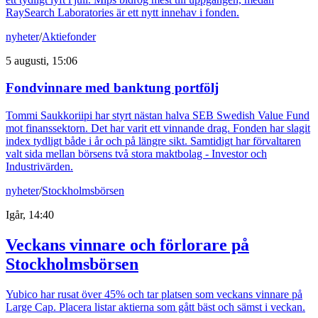
RaySearch Laboratories är ett nytt innehav i fonden.
nyheter
/
Aktiefonder
5 augusti, 15:06
Fondvinnare med banktung portfölj
Tommi Saukkoriipi har styrt nästan halva SEB Swedish Value Fund
mot finanssektorn. Det har varit ett vinnande drag. Fonden har slagit
index tydligt både i år och på längre sikt. Samtidigt har förvaltaren
valt sida mellan börsens två stora maktbolag - Investor och
Industrivärden.
nyheter
/
Stockholmsbörsen
Igår, 14:40
Veckans vinnare och förlorare på
Stockholmsbörsen
Yubico har rusat över 45% och tar platsen som veckans vinnare på
Large Cap. Placera listar aktierna som gått bäst och sämst i veckan.