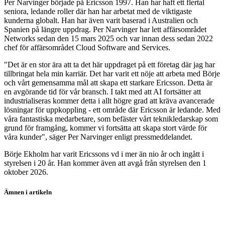
Per Narvinger började på Ericsson 1997. Han har haft ett flertal
seniora, ledande roller där han har arbetat med de viktigaste
kunderna globalt. Han har även varit baserad i Australien och
Spanien på längre uppdrag. Per Narvinger har lett affärsområdet
Networks sedan den 15 mars 2025 och var innan dess sedan 2022
chef för affärsområdet Cloud Software and Services.
"Det är en stor ära att ta det här uppdraget på ett företag där jag har
tillbringat hela min karriär. Det har varit ett nöje att arbeta med Börje
och vårt gemensamma mål att skapa ett starkare Ericsson. Detta är
en avgörande tid för vår bransch. I takt med att AI fortsätter att
industrialiseras kommer detta i allt högre grad att kräva avancerade
lösningar för uppkoppling - ett område där Ericsson är ledande. Med
våra fantastiska medarbetare, som befäster vårt teknikledarskap som
grund för framgång, kommer vi fortsätta att skapa stort värde för
våra kunder", säger Per Narvinger enligt pressmeddelandet.
Börje Ekholm har varit Ericssons vd i mer än nio år och ingått i
styrelsen i 20 år. Han kommer även att avgå från styrelsen den 1
oktober 2026.
Ämnen i artikeln
Ericsson A
Ericsson