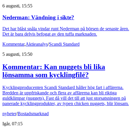
6 augusti, 15:55
Nederman: Vändning i sikte?
Det har blåst snåla vindar runt Nederman på börsen de senaste åren.
Det är bara delvis befogat av den tuffa marknaden.
Kommentar
,
Aktieanalys
/
Scandi Standard
5 augusti, 15:50
Kommentar: Kan nuggets bli lika
lönsamma som kycklingfilé?
Kycklingproducenten Scandi Standard håller hög fart i affärerna.
Bredden är uppfriskande och flera av affärerna kan bli riktiga
guldklimpar (nuggets). Fast då vill det till att just storsatsningen på
panerade kycklingprodukter, av typen chicken nuggets, blir lönsam.
nyheter
/
Bostadsmarknad
Igår, 07:15