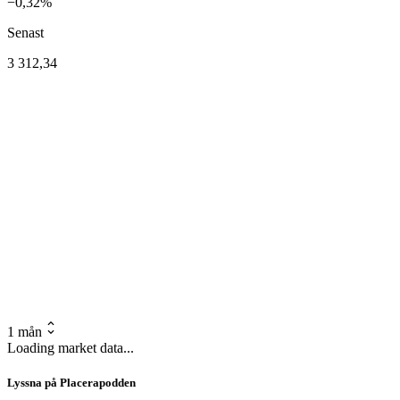
−0,32%
Senast
3 312,34
1 mån
Loading market data...
Lyssna på Placerapodden