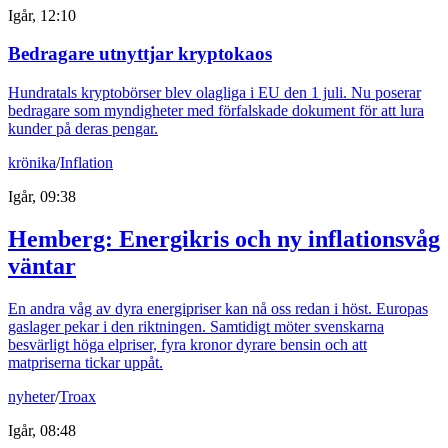
Igår, 12:10
Bedragare utnyttjar kryptokaos
Hundratals kryptobörser blev olagliga i EU den 1 juli. Nu poserar
bedragare som myndigheter med förfalskade dokument för att lura
kunder på deras pengar.
krönika
/
Inflation
Igår, 09:38
Hemberg: Energikris och ny inflationsvåg
väntar
En andra våg av dyra energipriser kan nå oss redan i höst. Europas
gaslager pekar i den riktningen. Samtidigt möter svenskarna
besvärligt höga elpriser, fyra kronor dyrare bensin och att
matpriserna tickar uppåt.
nyheter
/
Troax
Igår, 08:48