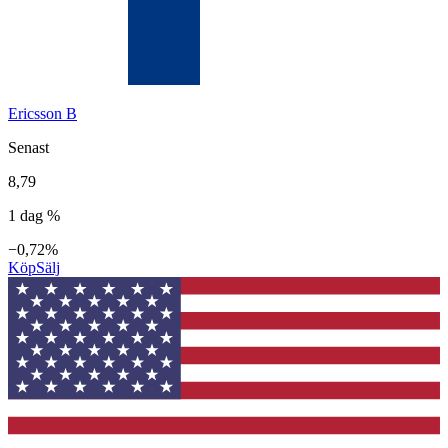
Ericsson B
Senast
8,79
1 dag %
−0,72%
Köp
Sälj