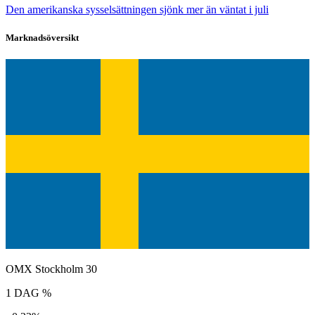
Den amerikanska sysselsättningen sjönk mer än väntat i juli
Marknadsöversikt
OMX Stockholm 30
1 DAG %