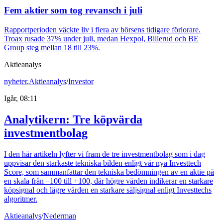
Fem aktier som tog revansch i juli
Rapportperioden väckte liv i flera av börsens tidigare förlorare.
Troax rusade 37% under juli, medan Hexpol, Billerud och BE
Group steg mellan 18 till 23%.
Aktieanalys
nyheter
,
Aktieanalys
/
Investor
Igår, 08:11
Analytikern: Tre köpvärda
investmentbolag
I den här artikeln lyfter vi fram de tre investmentbolag som i dag
uppvisar den starkaste tekniska bilden enligt vår nya Investtech
Score, som sammanfattar den tekniska bedömningen av en aktie på
en skala från –100 till +100, där högre värden indikerar en starkare
köpsignal och lägre värden en starkare säljsignal enligt Investtechs
algoritmer.
Aktieanalys
/
Nederman