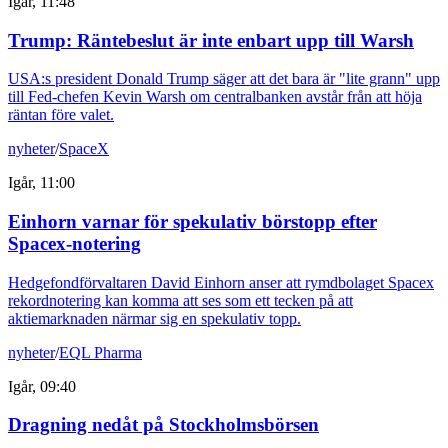
Igår, 11:48
Trump: Räntebeslut är inte enbart upp till Warsh
USA:s president Donald Trump säger att det bara är "lite grann" upp
till Fed-chefen Kevin Warsh om centralbanken avstår från att höja
räntan före valet.
nyheter
/
SpaceX
Igår, 11:00
Einhorn varnar för spekulativ börstopp efter
Spacex-notering
Hedgefondförvaltaren David Einhorn anser att rymdbolaget Spacex
rekordnotering kan komma att ses som ett tecken på att
aktiemarknaden närmar sig en spekulativ topp.
nyheter
/
EQL Pharma
Igår, 09:40
Dragning nedåt på Stockholmsbörsen