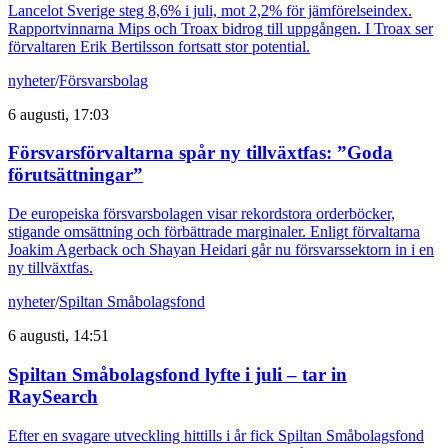
Lancelot Sverige steg 8,6% i juli, mot 2,2% för jämförelseindex.
Rapportvinnarna Mips och Troax bidrog till uppgången. I Troax ser
förvaltaren Erik Bertilsson fortsatt stor potential.
nyheter
/
Försvarsbolag
6 augusti, 17:03
Försvarsförvaltarna spår ny tillväxtfas: ”Goda
förutsättningar”
De europeiska försvarsbolagen visar rekordstora orderböcker,
stigande omsättning och förbättrade marginaler. Enligt förvaltarna
Joakim Agerback och Shayan Heidari går nu försvarssektorn in i en
ny tillväxtfas.
nyheter
/
Spiltan Småbolagsfond
6 augusti, 14:51
Spiltan Småbolagsfond lyfte i juli – tar in
RaySearch
Efter en svagare utveckling hittills i år fick Spiltan Småbolagsfond