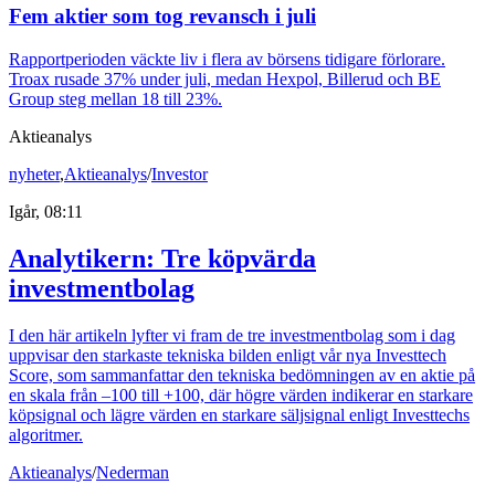
Fem aktier som tog revansch i juli
Rapportperioden väckte liv i flera av börsens tidigare förlorare.
Troax rusade 37% under juli, medan Hexpol, Billerud och BE
Group steg mellan 18 till 23%.
Aktieanalys
nyheter
,
Aktieanalys
/
Investor
Igår, 08:11
Analytikern: Tre köpvärda
investmentbolag
I den här artikeln lyfter vi fram de tre investmentbolag som i dag
uppvisar den starkaste tekniska bilden enligt vår nya Investtech
Score, som sammanfattar den tekniska bedömningen av en aktie på
en skala från –100 till +100, där högre värden indikerar en starkare
köpsignal och lägre värden en starkare säljsignal enligt Investtechs
algoritmer.
Aktieanalys
/
Nederman