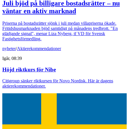
Juli bjöd på billigare bostadsrätter – nu
väntar en aktiv marknad
Priserna på bostadsrätter sjönk i juli medan villapriserna ökade.
Fritidshusmarknaden bjöd samtidigt på månadens tredbrott. "En
glädjande signal", menar Liza Nyberg, tf VD för Svensk
Fastighetsförmedling.
nyheter
/
Aktierekommendationer
Igår, 08:39
Höjd riktkurs för Nibe
Citigroup sänker riktkursen för Novo Nordisk. Här är dagens
aktierekommendationer.