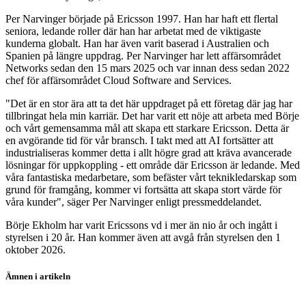
Per Narvinger började på Ericsson 1997. Han har haft ett flertal
seniora, ledande roller där han har arbetat med de viktigaste
kunderna globalt. Han har även varit baserad i Australien och
Spanien på längre uppdrag. Per Narvinger har lett affärsområdet
Networks sedan den 15 mars 2025 och var innan dess sedan 2022
chef för affärsområdet Cloud Software and Services.
"Det är en stor ära att ta det här uppdraget på ett företag där jag har
tillbringat hela min karriär. Det har varit ett nöje att arbeta med Börje
och vårt gemensamma mål att skapa ett starkare Ericsson. Detta är
en avgörande tid för vår bransch. I takt med att AI fortsätter att
industrialiseras kommer detta i allt högre grad att kräva avancerade
lösningar för uppkoppling - ett område där Ericsson är ledande. Med
våra fantastiska medarbetare, som befäster vårt teknikledarskap som
grund för framgång, kommer vi fortsätta att skapa stort värde för
våra kunder", säger Per Narvinger enligt pressmeddelandet.
Börje Ekholm har varit Ericssons vd i mer än nio år och ingått i
styrelsen i 20 år. Han kommer även att avgå från styrelsen den 1
oktober 2026.
Ämnen i artikeln
Ericsson A