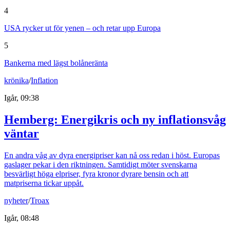
4
USA rycker ut för yenen – och retar upp Europa
5
Bankerna med lägst bolåneränta
krönika
/
Inflation
Igår, 09:38
Hemberg: Energikris och ny inflationsvåg
väntar
En andra våg av dyra energipriser kan nå oss redan i höst. Europas
gaslager pekar i den riktningen. Samtidigt möter svenskarna
besvärligt höga elpriser, fyra kronor dyrare bensin och att
matpriserna tickar uppåt.
nyheter
/
Troax
Igår, 08:48