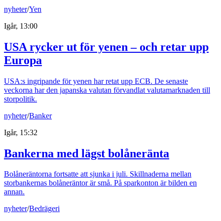
nyheter
/
Yen
Igår, 13:00
USA rycker ut för yenen – och retar upp
Europa
USA:s ingripande för yenen har retat upp ECB. De senaste
veckorna har den japanska valutan förvandlat valutamarknaden till
storpolitik.
nyheter
/
Banker
Igår, 15:32
Bankerna med lägst bolåneränta
Bolåneräntorna fortsatte att sjunka i juli. Skillnaderna mellan
storbankernas bolåneräntor är små. På sparkonton är bilden en
annan.
nyheter
/
Bedrägeri