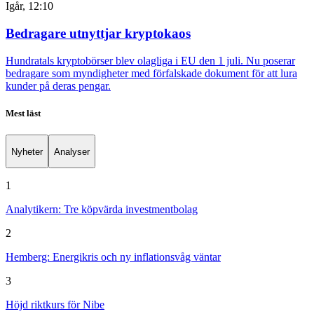
Igår, 12:10
Bedragare utnyttjar kryptokaos
Hundratals kryptobörser blev olagliga i EU den 1 juli. Nu poserar
bedragare som myndigheter med förfalskade dokument för att lura
kunder på deras pengar.
Mest läst
Nyheter
Analyser
1
Analytikern: Tre köpvärda investmentbolag
2
Hemberg: Energikris och ny inflationsvåg väntar
3
Höjd riktkurs för Nibe