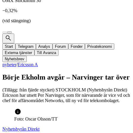
OMX Stockholm 30
−0,32%
(vid stängning)
Start
Telegram
Analys
Forum
Fonder
Privatekonomi
Externa tjänster
Till Avanza
Nyhetsbrev
nyheter
/
Ericsson A
Börje Ekholm avgår – Narvinger tar över
(Tillägg: från fjärde stycket) STOCKHOLM (Nyhetsbyrån Direkt)
Ericsson har utsett Per Narvinger, som för närvarande är vice vd och
chef för affärsområdet Networks, till ny vd för telekombolaget.
Foto: Oscar Olsson/TT
Nyhetsbyrån Direkt