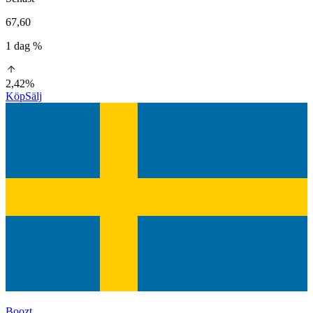
67,60
1 dag %
2,42%
Köp
Sälj
Boozt