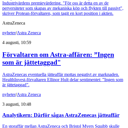
Industrivärdens premievärdering. "För oss är detta en av de
perversiteter som skapas av mekaniska köp och flykten till passivt",
skriver Protean-förvaltaren, som tagit en kort position i aktien.
AstraZeneca
nyheter
/
Astra Zeneca
4 augusti, 10:59
Förvaltaren om Astra-affären: ”Ingen
som är jättetaggad"
AstraZenecas eventuella jätteaffär mottas negativt av marknaden.
HealthInvest-förvaltaren Ellinor Hult delar sentimentet: ”Ingen som
är jättetaggad”.
nyheter
/
Astra Zeneca
3 augusti, 10:48
Analytikern: Därför sågas AstraZenecas jätteaffär
En storaffär mellan AstraZeneca och Bristol Myers Squibb skulle