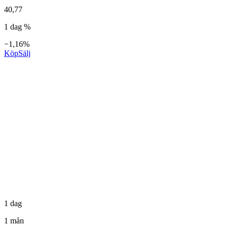
40,77
1 dag %
−1,16%
Köp
Sälj
1 dag
1 mån