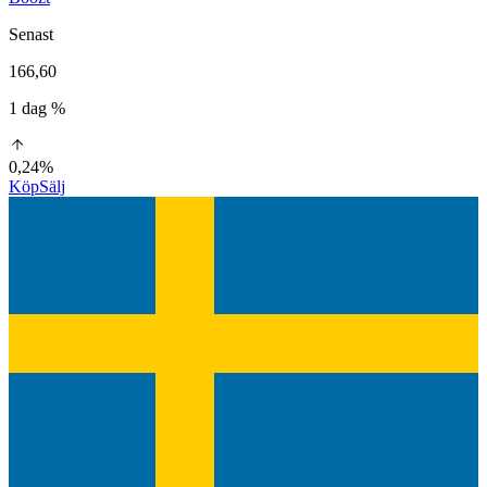
Senast
166,60
1 dag %
0,24%
Köp
Sälj