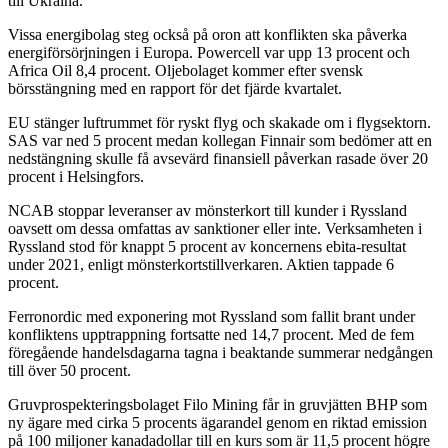
till Ukraina.
Vissa energibolag steg också på oron att konflikten ska påverka
energiförsörjningen i Europa. Powercell var upp 13 procent och
Africa Oil 8,4 procent. Oljebolaget kommer efter svensk
börsstängning med en rapport för det fjärde kvartalet.
EU stänger luftrummet för ryskt flyg och skakade om i flygsektorn.
SAS var ned 5 procent medan kollegan Finnair som bedömer att en
nedstängning skulle få avsevärd finansiell påverkan rasade över 20
procent i Helsingfors.
NCAB stoppar leveranser av mönsterkort till kunder i Ryssland
oavsett om dessa omfattas av sanktioner eller inte. Verksamheten i
Ryssland stod för knappt 5 procent av koncernens ebita-resultat
under 2021, enligt mönsterkortstillverkaren. Aktien tappade 6
procent.
Ferronordic med exponering mot Ryssland som fallit brant under
konfliktens upptrappning fortsatte ned 14,7 procent. Med de fem
föregående handelsdagarna tagna i beaktande summerar nedgången
till över 50 procent.
Gruvprospekteringsbolaget Filo Mining får in gruvjätten BHP som
ny ägare med cirka 5 procents ägarandel genom en riktad emission
på 100 miljoner kanadadollar till en kurs som är 11,5 procent högre