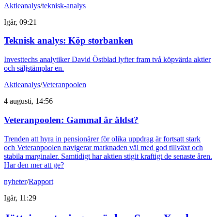
Aktieanalys
/
teknisk-analys
Igår, 09:21
Teknisk analys: Köp storbanken
Investtechs analytiker David Östblad lyfter fram två köpvärda aktier
och säljstämplar en.
Aktieanalys
/
Veteranpoolen
4 augusti, 14:56
Veteranpoolen: Gammal är äldst?
Trenden att hyra in pensionärer för olika uppdrag är fortsatt stark
och Veteranpoolen navigerar marknaden väl med god tillväxt och
stabila marginaler. Samtidigt har aktien stigit kraftigt de senaste åren.
Har den mer att ge?
nyheter
/
Rapport
Igår, 11:29