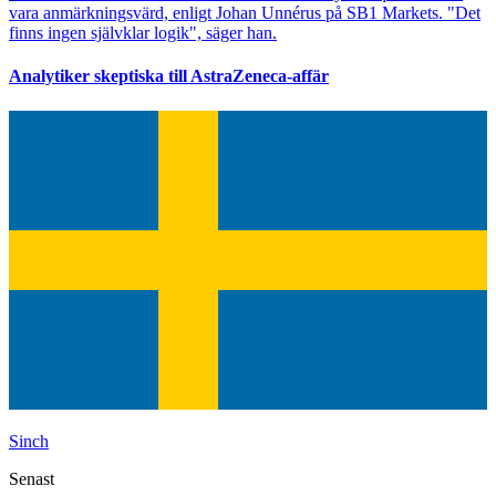
vara anmärkningsvärd, enligt Johan Unnérus på SB1 Markets. "Det
finns ingen självklar logik", säger han.
Analytiker skeptiska till AstraZeneca-affär
Sinch
Senast