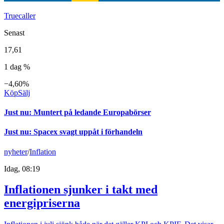
Truecaller
Senast
17,61
1 dag %
−4,60%
Köp
Sälj
Just nu
:
Muntert på ledande Europabörser
Just nu
:
Spacex svagt uppåt i förhandeln
nyheter
/
Inflation
Idag, 08:19
Inflationen sjunker i takt med
energipriserna