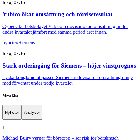
Idag, 07:15
Yubico ökar omsättning och rörelseresultat
Cybersäkerhetsbolaget Yubico redovisar ökad omsättning under
andra kvartalet jämfört med samma period året innan.
nyheter
/
Siemens
Idag, 07:16
Stark orderingång för Siemens – höjer vinstprognos
Tyska konglomeratbjässen Siemens redovisar en omsättning i linje
med förväntat under tredje kvartalet.
Mest läst
Nyheter
Analyser
1
Michael Burry varnar för börstopp – ser risk för börskrasch