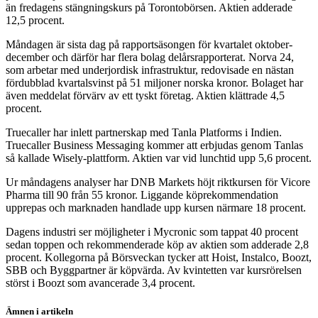
än fredagens stängningskurs på Torontobörsen. Aktien adderade
12,5 procent.
Måndagen är sista dag på rapportsäsongen för kvartalet oktober-
december och därför har flera bolag delårsrapporterat. Norva 24,
som arbetar med underjordisk infrastruktur, redovisade en nästan
fördubblad kvartalsvinst på 51 miljoner norska kronor. Bolaget har
även meddelat förvärv av ett tyskt företag. Aktien klättrade 4,5
procent.
Truecaller har inlett partnerskap med Tanla Platforms i Indien.
Truecaller Business Messaging kommer att erbjudas genom Tanlas
så kallade Wisely-plattform. Aktien var vid lunchtid upp 5,6 procent.
Ur måndagens analyser har DNB Markets höjt riktkursen för Vicore
Pharma till 90 från 55 kronor. Liggande köprekommendation
upprepas och marknaden handlade upp kursen närmare 18 procent.
Dagens industri ser möjligheter i Mycronic som tappat 40 procent
sedan toppen och rekommenderade köp av aktien som adderade 2,8
procent. Kollegorna på Börsveckan tycker att Hoist, Instalco, Boozt,
SBB och Byggpartner är köpvärda. Av kvintetten var kursrörelsen
störst i Boozt som avancerade 3,4 procent.
Ämnen i artikeln