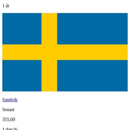
1 år
Sandvik
Senast
355,00
1 dag %