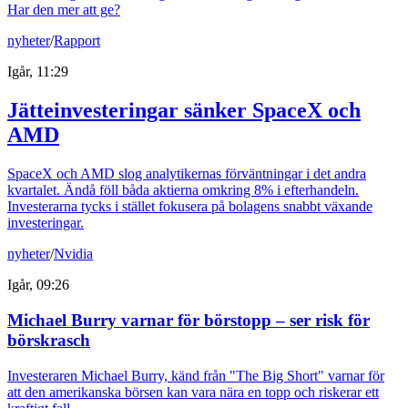
Har den mer att ge?
nyheter
/
Rapport
Igår, 11:29
Jätteinvesteringar sänker SpaceX och
AMD
SpaceX och AMD slog analytikernas förväntningar i det andra
kvartalet. Ändå föll båda aktierna omkring 8% i efterhandeln.
Investerarna tycks i stället fokusera på bolagens snabbt växande
investeringar.
nyheter
/
Nvidia
Igår, 09:26
Michael Burry varnar för börstopp – ser risk för
börskrasch
Investeraren Michael Burry, känd från "The Big Short" varnar för
att den amerikanska börsen kan vara nära en topp och riskerar ett