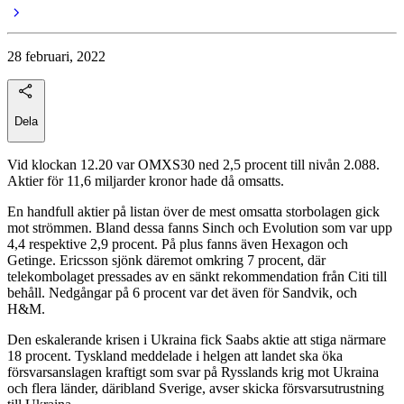
28 februari, 2022
Dela
Vid klockan 12.20 var OMXS30 ned 2,5 procent till nivån 2.088.
Aktier för 11,6 miljarder kronor hade då omsatts.
En handfull aktier på listan över de mest omsatta storbolagen gick
mot strömmen. Bland dessa fanns Sinch och Evolution som var upp
4,4 respektive 2,9 procent. På plus fanns även Hexagon och
Getinge. Ericsson sjönk däremot omkring 7 procent, där
telekombolaget pressades av en sänkt rekommendation från Citi till
behåll. Nedgångar på 6 procent var det även för Sandvik, och
H&M.
Den eskalerande krisen i Ukraina fick Saabs aktie att stiga närmare
18 procent. Tyskland meddelade i helgen att landet ska öka
försvarsanslagen kraftigt som svar på Rysslands krig mot Ukraina
och flera länder, däribland Sverige, avser skicka försvarsutrustning