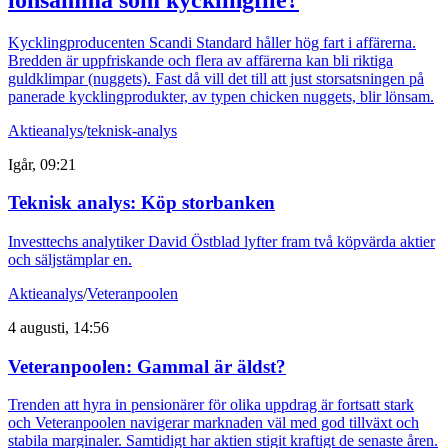
Kycklingproducenten Scandi Standard håller hög fart i affärerna.
Bredden är uppfriskande och flera av affärerna kan bli riktiga
guldklimpar (nuggets). Fast då vill det till att just storsatsningen på
panerade kycklingprodukter, av typen chicken nuggets, blir lönsam.
Aktieanalys
/
teknisk-analys
Igår, 09:21
Teknisk analys: Köp storbanken
Investtechs analytiker David Östblad lyfter fram två köpvärda aktier
och säljstämplar en.
Aktieanalys
/
Veteranpoolen
4 augusti, 14:56
Veteranpoolen: Gammal är äldst?
Trenden att hyra in pensionärer för olika uppdrag är fortsatt stark
och Veteranpoolen navigerar marknaden väl med god tillväxt och
stabila marginaler. Samtidigt har aktien stigit kraftigt de senaste åren.