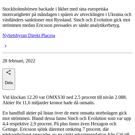
Stockholmsbörsen backade i likhet med sina europeiska
motsvarigheter på måndagen i spåren av utvecklingen i Ukraina och
västländers sanktioner mot Ryssland. Sinch och Evolution gick mot
strömmen medan Ericsson pressades av sänkt analytikerbetyg.
Nyhetsbyran Direkt Placera
28 februari, 2022
Dela
Vid klockan 12.20 var OMXS30 ned 2,5 procent till nivån 2.088.
Aktier för 11,6 miljarder kronor hade då omsatts.
En handfull aktier på listan över de mest omsatta storbolagen gick
mot strömmen. Bland dessa fanns Sinch och Evolution som var upp
4,4 respektive 2,9 procent. På plus fanns även Hexagon och
Getinge. Ericsson sjönk däremot omkring 7 procent, där
telekombolaget pressades av en sänkt rekommendation från Citi till