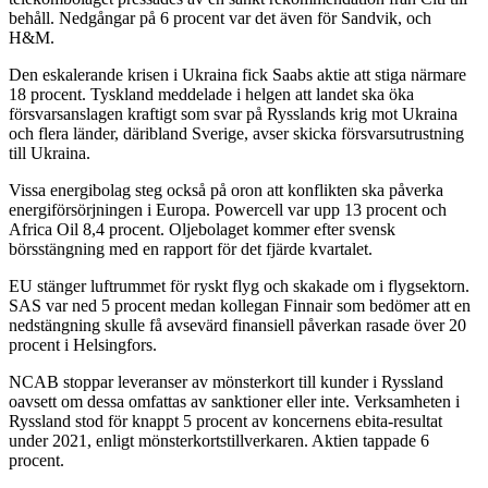
behåll. Nedgångar på 6 procent var det även för Sandvik, och
H&M.
Den eskalerande krisen i Ukraina fick Saabs aktie att stiga närmare
18 procent. Tyskland meddelade i helgen att landet ska öka
försvarsanslagen kraftigt som svar på Rysslands krig mot Ukraina
och flera länder, däribland Sverige, avser skicka försvarsutrustning
till Ukraina.
Vissa energibolag steg också på oron att konflikten ska påverka
energiförsörjningen i Europa. Powercell var upp 13 procent och
Africa Oil 8,4 procent. Oljebolaget kommer efter svensk
börsstängning med en rapport för det fjärde kvartalet.
EU stänger luftrummet för ryskt flyg och skakade om i flygsektorn.
SAS var ned 5 procent medan kollegan Finnair som bedömer att en
nedstängning skulle få avsevärd finansiell påverkan rasade över 20
procent i Helsingfors.
NCAB stoppar leveranser av mönsterkort till kunder i Ryssland
oavsett om dessa omfattas av sanktioner eller inte. Verksamheten i
Ryssland stod för knappt 5 procent av koncernens ebita-resultat
under 2021, enligt mönsterkortstillverkaren. Aktien tappade 6
procent.