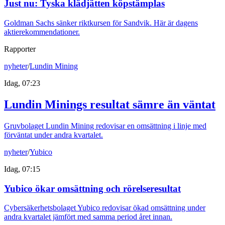
Just nu
:
Tyska klädjätten köpstämplas
Goldman Sachs sänker riktkursen för Sandvik. Här är dagens
aktierekommendationer.
Rapporter
nyheter
/
Lundin Mining
Idag, 07:23
Lundin Minings resultat sämre än väntat
Gruvbolaget Lundin Mining redovisar en omsättning i linje med
förväntat under andra kvartalet.
nyheter
/
Yubico
Idag, 07:15
Yubico ökar omsättning och rörelseresultat
Cybersäkerhetsbolaget Yubico redovisar ökad omsättning under
andra kvartalet jämfört med samma period året innan.