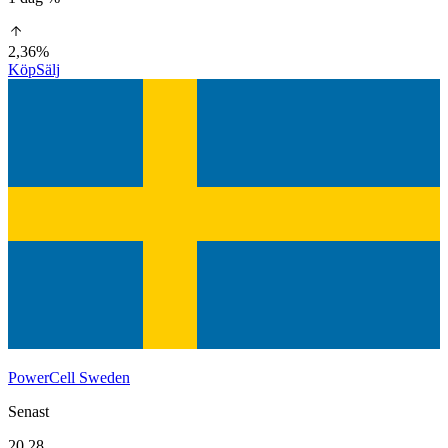
2,36%
Köp
Sälj
PowerCell Sweden
Senast
20,28