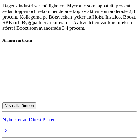
Dagens industri ser möjligheter i Mycronic som tappat 40 procent
sedan toppen och rekommenderade köp av aktien som adderade 2,8
procent. Kollegorna på Börsveckan tycker att Hoist, Instalco, Boozt,
SBB och Byggpartner är köpvärda. Av kvintetten var kursrörelsen
störst i Boozt som avancerade 3,4 procent.
Ämnen i artikeln
Sinch
Sandvik
Powercell
Finnair Oyj
SAS
Visa alla ämnen
Nyhetsbyran Direkt Placera