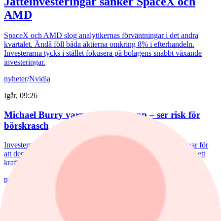
Jätteinvesteringar sänker SpaceX och
AMD
SpaceX och AMD slog analytikernas förväntningar i det andra
kvartalet. Ändå föll båda aktierna omkring 8% i efterhandeln.
Investerarna tycks i stället fokusera på bolagens snabbt växande
investeringar.
nyheter
/
Nvidia
Igår, 09:26
Michael Burry varnar för börstopp – ser risk för
börskrasch
Investeraren Michael Burry, känd från "The Big Short" varnar för
att den amerikanska börsen kan vara nära en topp och riskerar ett
kraftigt fall.
nyheter
/
Aktierekommendationer
Igår, 07:47
Höjda riktkurser för Asmodee