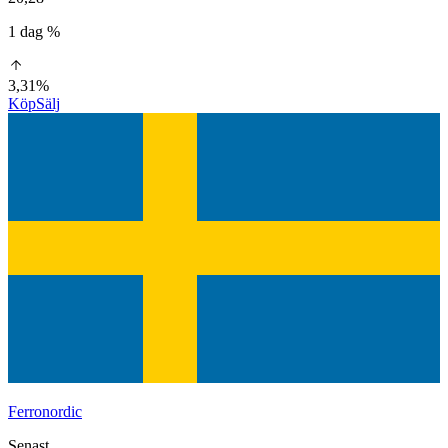
1 dag %
3,31%
Köp
Sälj
Ferronordic
Senast