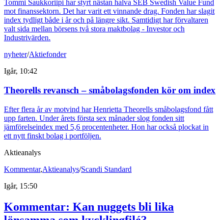
Tommi Saukkoriipi har styrt nästan halva SEB Swedish Value Fund
mot finanssektorn. Det har varit ett vinnande drag. Fonden har slagit
index tydligt både i år och på längre sikt. Samtidigt har förvaltaren
valt sida mellan börsens två stora maktbolag - Investor och
Industrivärden.
nyheter
/
Aktiefonder
Igår, 10:42
Theorells revansch – småbolagsfonden kör om index
Efter flera år av motvind har Henrietta Theorells småbolagsfond fått
upp farten. Under årets första sex månader slog fonden sitt
jämförelseindex med 5,6 procentenheter. Hon har också plockat in
ett nytt finskt bolag i portföljen.
Aktieanalys
Kommentar
,
Aktieanalys
/
Scandi Standard
Igår, 15:50
Kommentar: Kan nuggets bli lika
lönsamma som kycklingfilé?