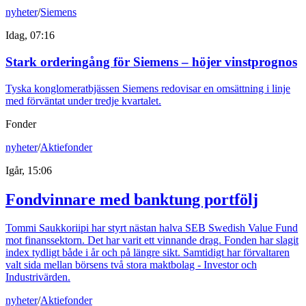
nyheter
/
Siemens
Idag, 07:16
Stark orderingång för Siemens – höjer vinstprognos
Tyska konglomeratbjässen Siemens redovisar en omsättning i linje
med förväntat under tredje kvartalet.
Fonder
nyheter
/
Aktiefonder
Igår, 15:06
Fondvinnare med banktung portfölj
Tommi Saukkoriipi har styrt nästan halva SEB Swedish Value Fund
mot finanssektorn. Det har varit ett vinnande drag. Fonden har slagit
index tydligt både i år och på längre sikt. Samtidigt har förvaltaren
valt sida mellan börsens två stora maktbolag - Investor och
Industrivärden.
nyheter
/
Aktiefonder