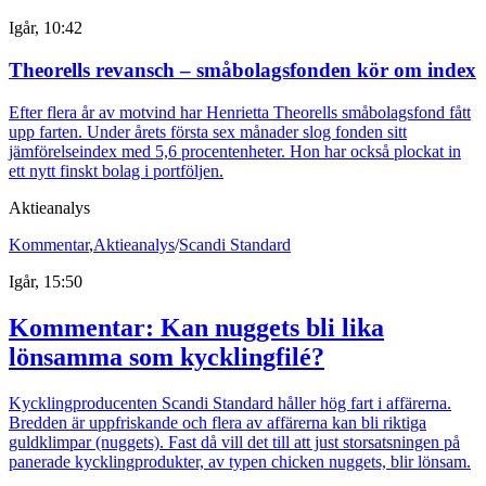
Igår, 10:42
Theorells revansch – småbolagsfonden kör om index
Efter flera år av motvind har Henrietta Theorells småbolagsfond fått
upp farten. Under årets första sex månader slog fonden sitt
jämförelseindex med 5,6 procentenheter. Hon har också plockat in
ett nytt finskt bolag i portföljen.
Aktieanalys
Kommentar
,
Aktieanalys
/
Scandi Standard
Igår, 15:50
Kommentar: Kan nuggets bli lika
lönsamma som kycklingfilé?
Kycklingproducenten Scandi Standard håller hög fart i affärerna.
Bredden är uppfriskande och flera av affärerna kan bli riktiga
guldklimpar (nuggets). Fast då vill det till att just storsatsningen på
panerade kycklingprodukter, av typen chicken nuggets, blir lönsam.