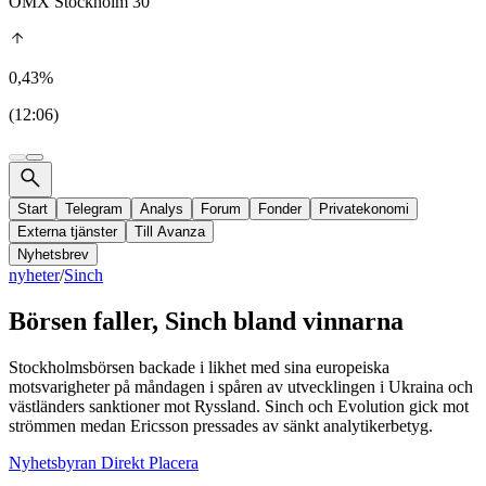
OMX Stockholm 30
0,43%
(12:06)
Start
Telegram
Analys
Forum
Fonder
Privatekonomi
Externa tjänster
Till Avanza
Nyhetsbrev
nyheter
/
Sinch
Börsen faller, Sinch bland vinnarna
Stockholmsbörsen backade i likhet med sina europeiska
motsvarigheter på måndagen i spåren av utvecklingen i Ukraina och
västländers sanktioner mot Ryssland. Sinch och Evolution gick mot
strömmen medan Ericsson pressades av sänkt analytikerbetyg.
Nyhetsbyran Direkt Placera