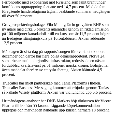
Ferronordic med exponering mot Ryssland som fallit brant under
konfliktens upptrappning fortsatte ned 14,7 procent. Med de fem
föregående handelsdagarna tagna i beaktande summerar nedgången
till över 50 procent.
Gruvprospekteringsbolaget Filo Mining får in gruvjätten BHP som
ny ägare med cirka 5 procents ägarandel genom en riktad emission
på 100 miljoner kanadadollar till en kurs som är 11,5 procent högre
än fredagens stängningskurs på Torontobörsen. Aktien adderade
12,5 procent.
Måndagen är sista dag på rapportsäsongen för kvartalet oktober-
december och därför har flera bolag delårsrapporterat. Norva 24,
som arbetar med underjordisk infrastruktur, redovisade en nästan
fördubblad kvartalsvinst på 51 miljoner norska kronor. Bolaget har
även meddelat förvärv av ett tyskt företag. Aktien klättrade 4,5
procent.
Truecaller har inlett partnerskap med Tanla Platforms i Indien.
Truecaller Business Messaging kommer att erbjudas genom Tanlas
så kallade Wisely-plattform. Aktien var vid lunchtid upp 5,6 procent.
Ur måndagens analyser har DNB Markets höjt riktkursen för Vicore
Pharma till 90 från 55 kronor. Liggande köprekommendation
upprepas och marknaden handlade upp kursen närmare 18 procent.