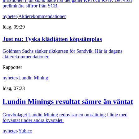
Inflationen i juli sjönk både när det gäller KPI och KPIF. Det visar
preliminära siffror från SCB.
nyheter
/
Aktierekommendationer
Idag, 09:29
Just nu
:
Tyska klädjätten köpstämplas
Goldman Sachs sänker riktkursen för Sandvik. Här är dagens
aktierekommendationer.
Rapporter
nyheter
/
Lundin Mining
Idag, 07:23
Lundin Minings resultat sämre än väntat
Gruvbolaget Lundin Mining redovisar en omsättning i linje med
förväntat under andra kvartalet.
nyheter
/
Yubico