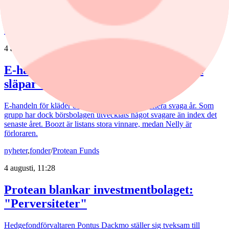
Asmodee får flera höjda riktkurser efter gårdagens rapport.
nyheter
/
E-handel
4 augusti, 11:27
E-handeln vänder upp – men aktierna
släpar efter
E-handeln för kläder och skor växer åter efter flera svaga år. Som
grupp har dock börsbolagen utvecklats något svagare än index det
senaste året. Boozt är listans stora vinnare, medan Nelly är
förloraren.
nyheter
,
fonder
/
Protean Funds
4 augusti, 11:28
Protean blankar investmentbolaget:
"Perversiteter"
Hedgefondförvaltaren Pontus Dackmo ställer sig tveksam till