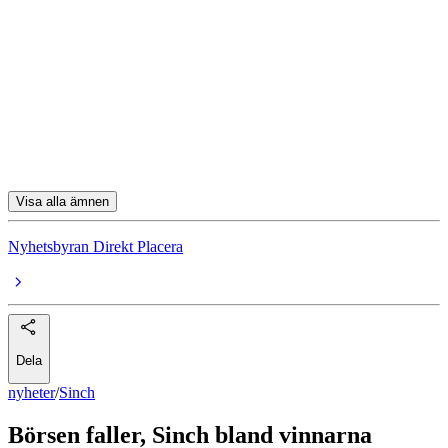
Sinch
Sandvik
Powercell
Finnair Oyj
SAS
Visa alla ämnen
Nyhetsbyran Direkt Placera
Dela
nyheter
/
Sinch
Börsen faller, Sinch bland vinnarna