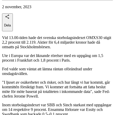
2 november, 2023
Dela
Vid 13.00-tiden hade det svenska storbolagsindexet OMXS30 stigit
2,2 procent till 2.119. Aktier för 6,4 miljarder kronor hade då
omsatts på Stockholmsbörsen.
Ute i Europa var det liknande rörelser med en uppgång om 1,5
procent i Frankfurt och 1,8 procent i Paris.
Fed valde som väntat att lämna räntan oförändrad under
onsdagskvällen.
"I ljuset av osäkerheter och risker, och hur långt vi har kommit, går
kommittén försiktigt fram. Vi kommer att fortsätta att fatta beslut
möte för möte baserat på totaliteten i inkommande data", sade Fed-
chefen Jerome Powell.
Inom storbolagsindexet var SBB och Sinch starkast med uppgångar
om 14 respektive 9 procent. Ensamma förlorare var Essity och
Swedbank som backade 0,5–0,1 procent.