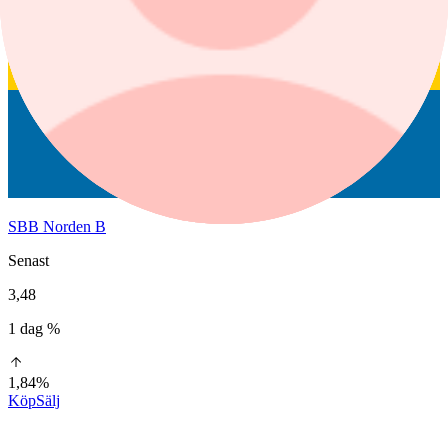
SBB Norden B
Senast
3,48
1 dag %
1,84%
Köp
Sälj