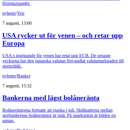
Hormuzsundet.
nyheter
/
Yen
7 augusti, 13:00
USA rycker ut för yenen – och retar upp
Europa
USA:s ingripande för yenen har retat upp ECB. De senaste
veckorna har den japanska valutan förvandlat valutamarknaden till
storpolitik.
nyheter
/
Banker
7 augusti, 15:32
Bankerna med lägst bolåneränta
Bolåneräntorna fortsatte att sjunka i juli. Skillnaderna mellan
storbankernas bolåneräntor är små. På sparkonton är bilden en
annan.