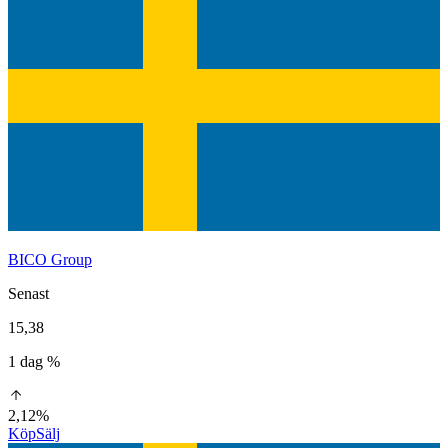
BICO Group
Senast
15,38
1 dag %
2,12%
Köp
Sälj