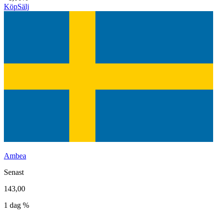
Köp
Sälj
Ambea
Senast
143,00
1 dag %