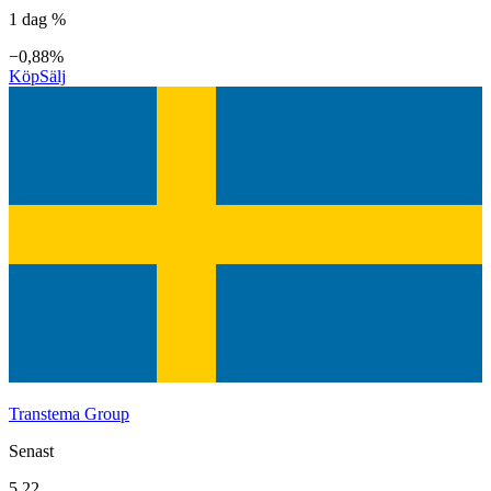
1 dag %
−0,88%
Köp
Sälj
Transtema Group
Senast
5,22