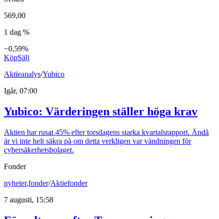
569,00
1 dag %
−0,59%
Köp
Sälj
Aktieanalys
/
Yubico
Igår, 07:00
Yubico: Värderingen ställer höga krav
Aktien har rusat 45% efter torsdagens starka kvartalsrapport. Ändå
är vi inte helt säkra på om detta verkligen var vändningen för
cybersäkerhetsbolaget.
Fonder
nyheter
,
fonder
/
Aktiefonder
7 augusti, 15:58