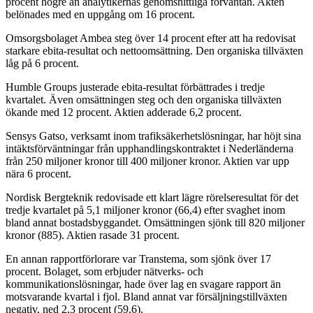
procent högre än analytikernas genomsnittliga förväntan. Akten
belönades med en uppgång om 16 procent.
Omsorgsbolaget Ambea steg över 14 procent efter att ha redovisat
starkare ebita-resultat och nettoomsättning. Den organiska tillväxten
låg på 6 procent.
Humble Groups justerade ebita-resultat förbättrades i tredje
kvartalet. Även omsättningen steg och den organiska tillväxten
ökande med 12 procent. Aktien adderade 6,2 procent.
Sensys Gatso, verksamt inom trafiksäkerhetslösningar, har höjt sina
intäktsförväntningar från upphandlingskontraktet i Nederländerna
från 250 miljoner kronor till 400 miljoner kronor. Aktien var upp
nära 6 procent.
Nordisk Bergteknik redovisade ett klart lägre rörelseresultat för det
tredje kvartalet på 5,1 miljoner kronor (66,4) efter svaghet inom
bland annat bostadsbyggandet. Omsättningen sjönk till 820 miljoner
kronor (885). Aktien rasade 31 procent.
En annan rapportförlorare var Transtema, som sjönk över 17
procent. Bolaget, som erbjuder nätverks- och
kommunikationslösningar, hade över lag en svagare rapport än
motsvarande kvartal i fjol. Bland annat var försäljningstillväxten
negativ, ned 2,3 procent (59,6).