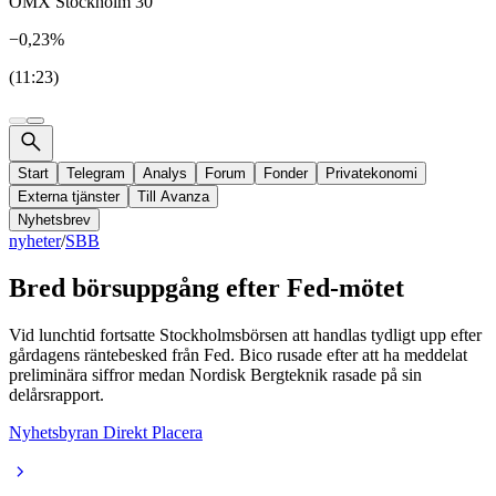
OMX Stockholm 30
−0,23%
(11:23)
Start
Telegram
Analys
Forum
Fonder
Privatekonomi
Externa tjänster
Till Avanza
Nyhetsbrev
nyheter
/
SBB
Bred börsuppgång efter Fed-mötet
Vid lunchtid fortsatte Stockholmsbörsen att handlas tydligt upp efter
gårdagens räntebesked från Fed. Bico rusade efter att ha meddelat
preliminära siffror medan Nordisk Bergteknik rasade på sin
delårsrapport.
Nyhetsbyran Direkt Placera