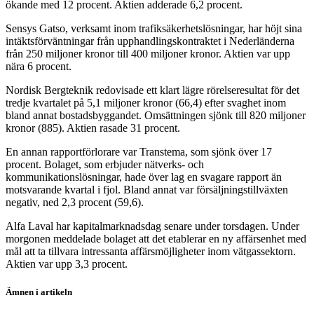
ökande med 12 procent. Aktien adderade 6,2 procent.
Sensys Gatso, verksamt inom trafiksäkerhetslösningar, har höjt sina
intäktsförväntningar från upphandlingskontraktet i Nederländerna
från 250 miljoner kronor till 400 miljoner kronor. Aktien var upp
nära 6 procent.
Nordisk Bergteknik redovisade ett klart lägre rörelseresultat för det
tredje kvartalet på 5,1 miljoner kronor (66,4) efter svaghet inom
bland annat bostadsbyggandet. Omsättningen sjönk till 820 miljoner
kronor (885). Aktien rasade 31 procent.
En annan rapportförlorare var Transtema, som sjönk över 17
procent. Bolaget, som erbjuder nätverks- och
kommunikationslösningar, hade över lag en svagare rapport än
motsvarande kvartal i fjol. Bland annat var försäljningstillväxten
negativ, ned 2,3 procent (59,6).
Alfa Laval har kapitalmarknadsdag senare under torsdagen. Under
morgonen meddelade bolaget att det etablerar en ny affärsenhet med
mål att ta tillvara intressanta affärsmöjligheter inom vätgassektorn.
Aktien var upp 3,3 procent.
Ämnen i artikeln
SBB