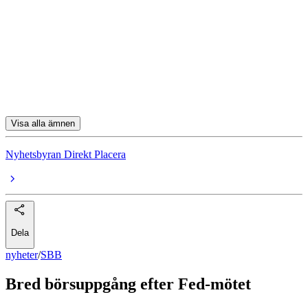
Sinch
Essity
Cellink
Lundin Mining
Visa alla ämnen
Nyhetsbyran Direkt Placera
Dela
nyheter
/
SBB
Bred börsuppgång efter Fed-mötet