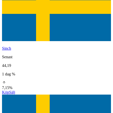
Sinch
Senast
44,19
1 dag %
7,15%
Köp
Sälj