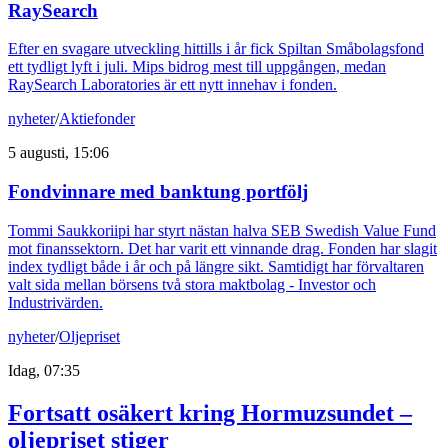
RaySearch
Efter en svagare utveckling hittills i år fick Spiltan Småbolagsfond
ett tydligt lyft i juli. Mips bidrog mest till uppgången, medan
RaySearch Laboratories är ett nytt innehav i fonden.
nyheter
/
Aktiefonder
5 augusti, 15:06
Fondvinnare med banktung portfölj
Tommi Saukkoriipi har styrt nästan halva SEB Swedish Value Fund
mot finanssektorn. Det har varit ett vinnande drag. Fonden har slagit
index tydligt både i år och på längre sikt. Samtidigt har förvaltaren
valt sida mellan börsens två stora maktbolag - Investor och
Industrivärden.
nyheter
/
Oljepriset
Idag, 07:35
Fortsatt osäkert kring Hormuzsundet –
oljepriset stiger