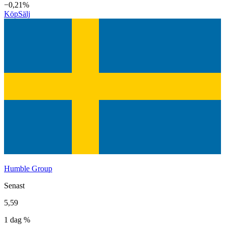
−0,21%
Köp
Sälj
Humble Group
Senast
5,59
1 dag %