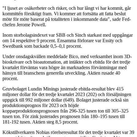
"I ljuset av osäkerheter och risker, och hur långt vi har kommit, går
kommittén försiktigt fram. Vi kommer att fortsätta att fatta beslut
möte för möte baserat på totaliteten i inkommande data", sade Fed-
chefen Jerome Powell.
Inom storbolagsindexet var SBB och Sinch starkast med uppgångar
om 14 respektive 9 procent. Ensamma förlorare var Essity och
Swedbank som backade 0,5–0,1 procent.
Under onsdagskvällen meddelade Bico, med verksamhet inom 3D-
bioskrivare och bioautomation, att intäkter och ebitda för det tredje
kvartalet förväntas vara högre än marknadens förväntningar med
hänsyn till branschens generella utveckling. Aktien rusade 40
procent.
Gruvbolaget Lundin Minings justerade ebitda-resultat blev 415
miljoner dollar för det tredje kvartalet 2023 (202) och försäljningen
uppgick till 992 miljoner dollar (649). Bolaget justerade också sin
produktionsprognos för 2023 och höjde
kopparproduktionsprognosen från 296-325 tusen ton till 305–325
tusen ton. För zink justerades prognosen från 180–195 tusen till
181-192 tusen. Aktien steg 8,5 procent.
Kökstillverkaren Nobias rörelseresultat för det tredje kvartalet var 39