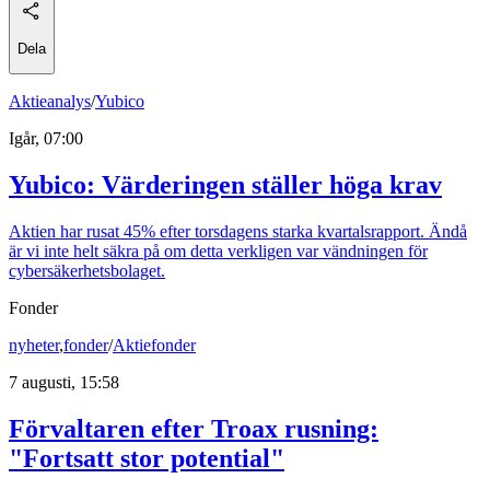
Dela
Aktieanalys
/
Yubico
Igår, 07:00
Yubico: Värderingen ställer höga krav
Aktien har rusat 45% efter torsdagens starka kvartalsrapport. Ändå
är vi inte helt säkra på om detta verkligen var vändningen för
cybersäkerhetsbolaget.
Fonder
nyheter
,
fonder
/
Aktiefonder
7 augusti, 15:58
Förvaltaren efter Troax rusning:
"Fortsatt stor potential"