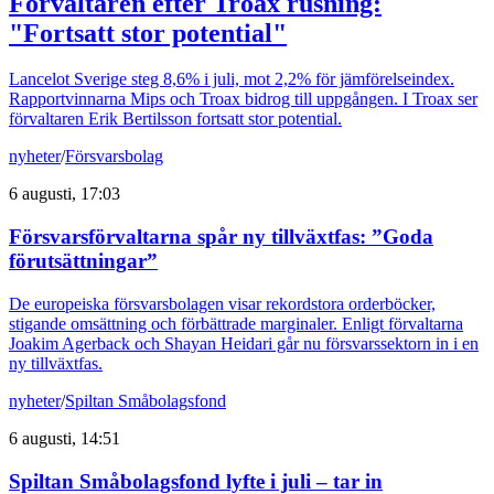
Förvaltaren efter Troax rusning:
"Fortsatt stor potential"
Lancelot Sverige steg 8,6% i juli, mot 2,2% för jämförelseindex.
Rapportvinnarna Mips och Troax bidrog till uppgången. I Troax ser
förvaltaren Erik Bertilsson fortsatt stor potential.
nyheter
/
Försvarsbolag
6 augusti, 17:03
Försvarsförvaltarna spår ny tillväxtfas: ”Goda
förutsättningar”
De europeiska försvarsbolagen visar rekordstora orderböcker,
stigande omsättning och förbättrade marginaler. Enligt förvaltarna
Joakim Agerback och Shayan Heidari går nu försvarssektorn in i en
ny tillväxtfas.
nyheter
/
Spiltan Småbolagsfond
6 augusti, 14:51
Spiltan Småbolagsfond lyfte i juli – tar in