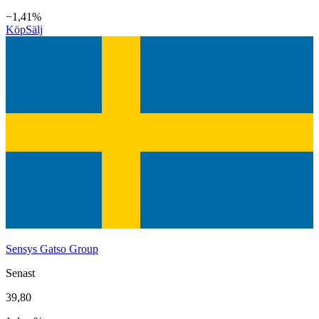
−1,41%
Köp
Sälj
Sensys Gatso Group
Senast
39,80