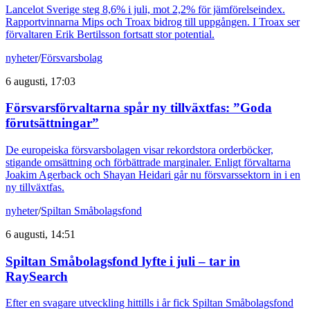
Lancelot Sverige steg 8,6% i juli, mot 2,2% för jämförelseindex.
Rapportvinnarna Mips och Troax bidrog till uppgången. I Troax ser
förvaltaren Erik Bertilsson fortsatt stor potential.
nyheter
/
Försvarsbolag
6 augusti, 17:03
Försvarsförvaltarna spår ny tillväxtfas: ”Goda
förutsättningar”
De europeiska försvarsbolagen visar rekordstora orderböcker,
stigande omsättning och förbättrade marginaler. Enligt förvaltarna
Joakim Agerback och Shayan Heidari går nu försvarssektorn in i en
ny tillväxtfas.
nyheter
/
Spiltan Småbolagsfond
6 augusti, 14:51
Spiltan Småbolagsfond lyfte i juli – tar in
RaySearch
Efter en svagare utveckling hittills i år fick Spiltan Småbolagsfond