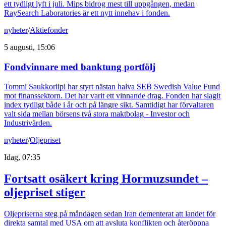
ett tydligt lyft i juli. Mips bidrog mest till uppgången, medan
RaySearch Laboratories är ett nytt innehav i fonden.
nyheter
/
Aktiefonder
5 augusti, 15:06
Fondvinnare med banktung portfölj
Tommi Saukkoriipi har styrt nästan halva SEB Swedish Value Fund
mot finanssektorn. Det har varit ett vinnande drag. Fonden har slagit
index tydligt både i år och på längre sikt. Samtidigt har förvaltaren
valt sida mellan börsens två stora maktbolag - Investor och
Industrivärden.
nyheter
/
Oljepriset
Idag, 07:35
Fortsatt osäkert kring Hormuzsundet –
oljepriset stiger
Oljepriserna steg på måndagen sedan Iran dementerat att landet för
direkta samtal med USA om att avsluta konflikten och återöppna