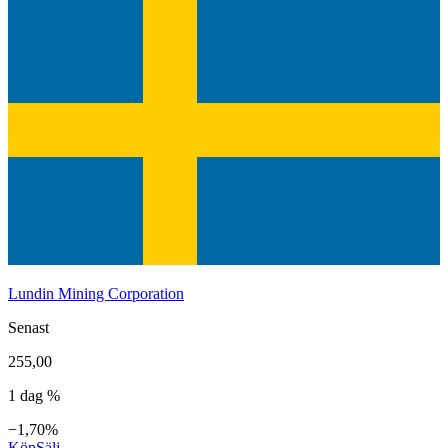
Lundin Mining Corporation
Senast
255,00
1 dag %
−1,70%
Köp
Sälj