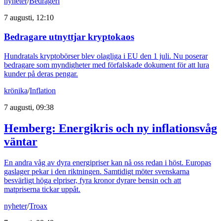
nyheter
/
Bedrägeri
7 augusti, 12:10
Bedragare utnyttjar kryptokaos
Hundratals kryptobörser blev olagliga i EU den 1 juli. Nu poserar
bedragare som myndigheter med förfalskade dokument för att lura
kunder på deras pengar.
krönika
/
Inflation
7 augusti, 09:38
Hemberg: Energikris och ny inflationsvåg
väntar
En andra våg av dyra energipriser kan nå oss redan i höst. Europas
gaslager pekar i den riktningen. Samtidigt möter svenskarna
besvärligt höga elpriser, fyra kronor dyrare bensin och att
matpriserna tickar uppåt.
nyheter
/
Troax