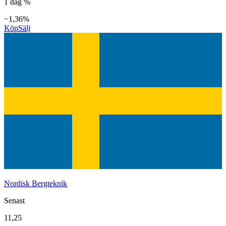
1 dag %
−1,36%
Köp
Sälj
Nordisk Bergteknik
Senast
11,25