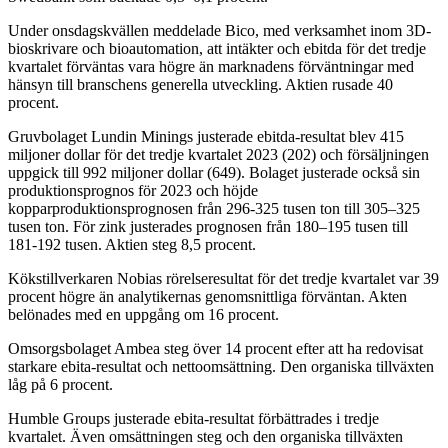
Under onsdagskvällen meddelade Bico, med verksamhet inom 3D-
bioskrivare och bioautomation, att intäkter och ebitda för det tredje
kvartalet förväntas vara högre än marknadens förväntningar med
hänsyn till branschens generella utveckling. Aktien rusade 40
procent.
Gruvbolaget Lundin Minings justerade ebitda-resultat blev 415
miljoner dollar för det tredje kvartalet 2023 (202) och försäljningen
uppgick till 992 miljoner dollar (649). Bolaget justerade också sin
produktionsprognos för 2023 och höjde
kopparproduktionsprognosen från 296-325 tusen ton till 305–325
tusen ton. För zink justerades prognosen från 180–195 tusen till
181-192 tusen. Aktien steg 8,5 procent.
Kökstillverkaren Nobias rörelseresultat för det tredje kvartalet var 39
procent högre än analytikernas genomsnittliga förväntan. Akten
belönades med en uppgång om 16 procent.
Omsorgsbolaget Ambea steg över 14 procent efter att ha redovisat
starkare ebita-resultat och nettoomsättning. Den organiska tillväxten
låg på 6 procent.
Humble Groups justerade ebita-resultat förbättrades i tredje
kvartalet. Även omsättningen steg och den organiska tillväxten