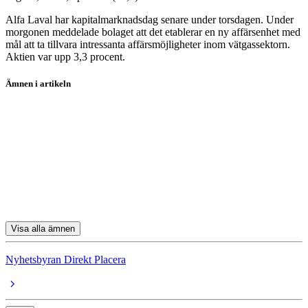
Alfa Laval har kapitalmarknadsdag senare under torsdagen. Under
morgonen meddelade bolaget att det etablerar en ny affärsenhet med
mål att ta tillvara intressanta affärsmöjligheter inom vätgassektorn.
Aktien var upp 3,3 procent.
Ämnen i artikeln
SBB
Sinch
Essity
Cellink
Lundin Mining
Visa alla ämnen
Nyhetsbyran Direkt Placera