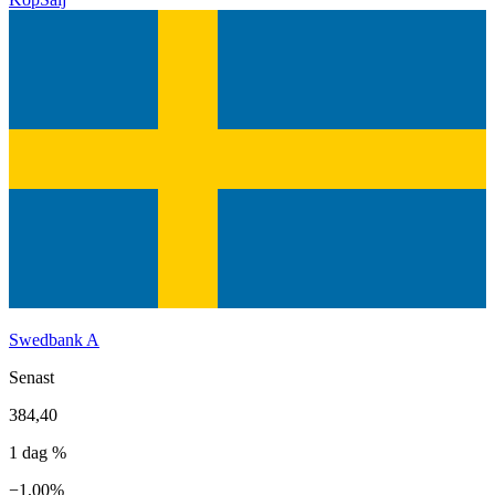
Swedbank A
Senast
384,40
1 dag %
−1,00%