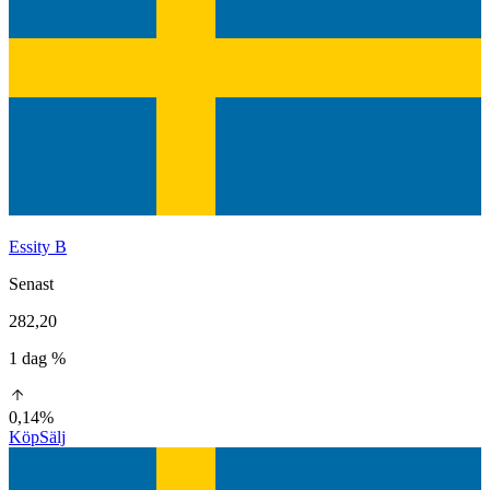
Essity B
Senast
282,20
1 dag %
0,14%
Köp
Sälj