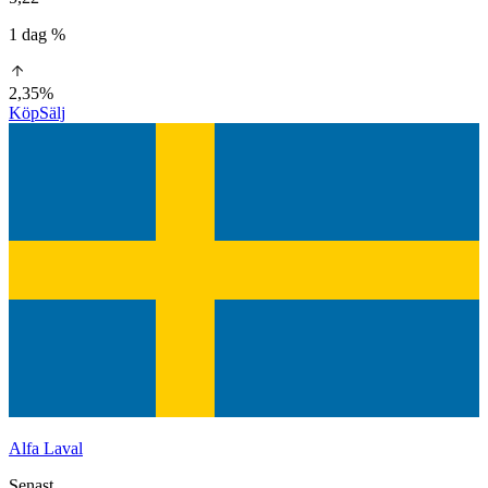
1 dag %
2,35%
Köp
Sälj
Alfa Laval
Senast