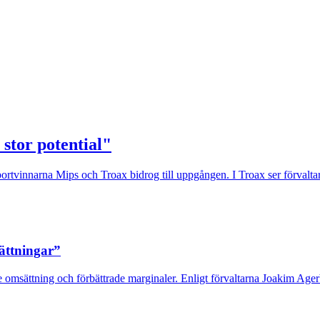
 stor potential"
rtvinnarna Mips och Troax bidrog till uppgången. I Troax ser förvaltaren
sättningar”
 omsättning och förbättrade marginaler. Enligt förvaltarna Joakim Agerb