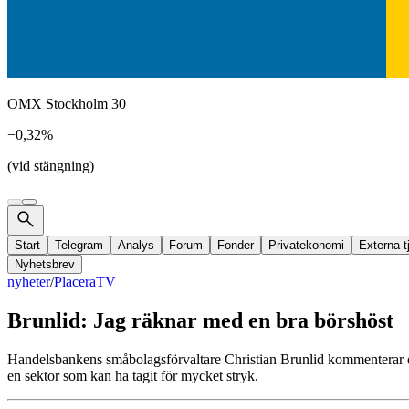
OMX Stockholm 30
−0,32%
(vid stängning)
Start
Telegram
Analys
Forum
Fonder
Privatekonomi
Externa t
Nyhetsbrev
nyheter
/
PlaceraTV
Brunlid: Jag räknar med en bra börshöst
Handelsbankens småbolagsförvaltare Christian Brunlid kommenterar d
en sektor som kan ha tagit för mycket stryk.