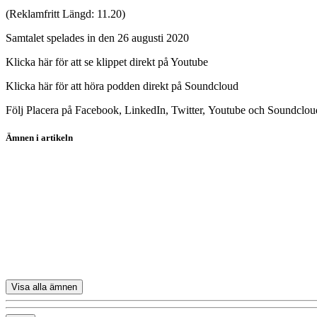
(Reklamfritt Längd: 11.20)
Samtalet spelades in den 26 augusti 2020
Klicka här för att se klippet direkt på Youtube
Klicka här för att höra podden direkt på Soundcloud
Följ Placera på Facebook, LinkedIn, Twitter, Youtube och Soundclou
Ämnen i artikeln
PlaceraTV
Elekta
I-Tech
Smart Eye
Scandi Standard
Visa alla ämnen