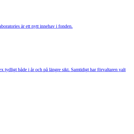
boratories är ett nytt innehav i fonden.
ydligt både i år och på längre sikt. Samtidigt har förvaltaren valt