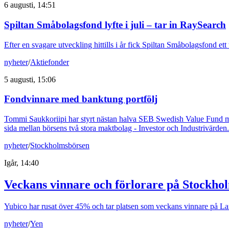
6 augusti, 14:51
Spiltan Småbolagsfond lyfte i juli – tar in RaySearch
Efter en svagare utveckling hittills i år fick Spiltan Småbolagsfond et
nyheter
/
Aktiefonder
5 augusti, 15:06
Fondvinnare med banktung portfölj
Tommi Saukkoriipi har styrt nästan halva SEB Swedish Value Fund mot f
sida mellan börsens två stora maktbolag - Investor och Industrivärden.
nyheter
/
Stockholmsbörsen
Igår, 14:40
Veckans vinnare och förlorare på Stockho
Yubico har rusat över 45% och tar platsen som veckans vinnare på Larg
nyheter
/
Yen