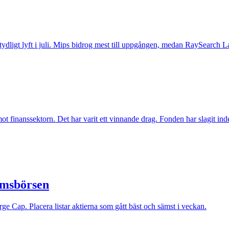
t tydligt lyft i juli. Mips bidrog mest till uppgången, medan RaySearch La
inanssektorn. Det har varit ett vinnande drag. Fonden har slagit index t
lmsbörsen
e Cap. Placera listar aktierna som gått bäst och sämst i veckan.