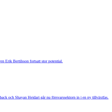
 Erik Bertilsson fortsatt stor potential.
ack och Shayan Heidari går nu försvarssektorn in i en ny tillväxtfas.