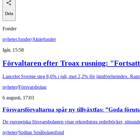
Dela
Fonder
nyheter
,
fonder
/
Aktiefonder
Igår, 15:58
Förvaltaren efter Troax rusning: "Fortsatt
Lancelot Sverige steg 8,6% i juli, mot 2,2% för jämförelseindex. Rappo
nyheter
/
Försvarsbolag
6 augusti, 17:03
Försvarsförvaltarna spår ny tillväxtfas: ”Goda förut
De europeiska försvarsbolagen visar rekordstora orderböcker, stigande
nyheter
/
Spiltan Småbolagsfond