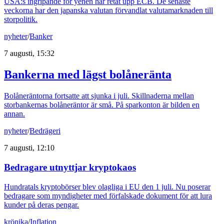
USA:s ingripande för yenen har retat upp ECB. De senaste
veckorna har den japanska valutan förvandlat valutamarknaden till
storpolitik.
nyheter
/
Banker
7 augusti, 15:32
Bankerna med lägst bolåneränta
Bolåneräntorna fortsatte att sjunka i juli. Skillnaderna mellan
storbankernas bolåneräntor är små. På sparkonton är bilden en
annan.
nyheter
/
Bedrägeri
7 augusti, 12:10
Bedragare utnyttjar kryptokaos
Hundratals kryptobörser blev olagliga i EU den 1 juli. Nu poserar
bedragare som myndigheter med förfalskade dokument för att lura
kunder på deras pengar.
krönika
/
Inflation