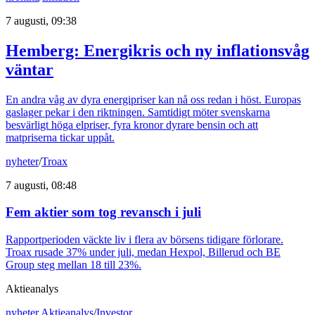
7 augusti, 09:38
Hemberg: Energikris och ny inflationsvåg
väntar
En andra våg av dyra energipriser kan nå oss redan i höst. Europas
gaslager pekar i den riktningen. Samtidigt möter svenskarna
besvärligt höga elpriser, fyra kronor dyrare bensin och att
matpriserna tickar uppåt.
nyheter
/
Troax
7 augusti, 08:48
Fem aktier som tog revansch i juli
Rapportperioden väckte liv i flera av börsens tidigare förlorare.
Troax rusade 37% under juli, medan Hexpol, Billerud och BE
Group steg mellan 18 till 23%.
Aktieanalys
nyheter
,
Aktieanalys
/
Investor