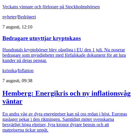
Veckans vinnare och förlorare på Stockholmsbörsen
nyheter
/
Bedrägeri
7 augusti, 12:10
Bedragare utnyttjar kryptokaos
Hundratals kryptobörser blev olagliga i EU den 1 juli. Nu poserar
bedragare som myndigheter med förfalskade dokument för att lura
kunder på deras pengar.
krönika
/
Inflation
7 augusti, 09:38
Hemberg: Energikris och ny inflationsvåg
väntar
En andra våg av dyra energipriser kan nå oss redan i höst. Europas
gaslager pekar i den riktningen. Samtidigt möter svenskarna
besvärligt höga elpriser, fyra kronor dyrare bensin och att
matpriserna tickar uppåt.