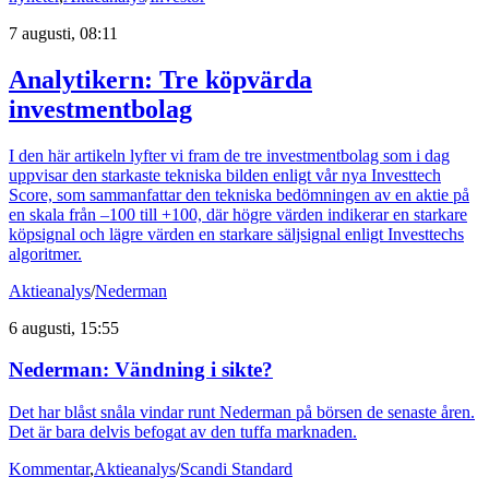
7 augusti, 08:11
Analytikern: Tre köpvärda
investmentbolag
I den här artikeln lyfter vi fram de tre investmentbolag som i dag
uppvisar den starkaste tekniska bilden enligt vår nya Investtech
Score, som sammanfattar den tekniska bedömningen av en aktie på
en skala från –100 till +100, där högre värden indikerar en starkare
köpsignal och lägre värden en starkare säljsignal enligt Investtechs
algoritmer.
Aktieanalys
/
Nederman
6 augusti, 15:55
Nederman: Vändning i sikte?
Det har blåst snåla vindar runt Nederman på börsen de senaste åren.
Det är bara delvis befogat av den tuffa marknaden.
Kommentar
,
Aktieanalys
/
Scandi Standard