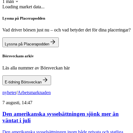
1 mån
Loading market data...
Lyssna på Placerapodden
Vad driver börsen just nu – och vad betyder det för dina placeringar?
Lyssna på Placerapodden
Börsveckans arkiv
Läs alla nummer av Börsveckan här
E-tidning Börsveckan
nyheter
/
Arbetsmarknaden
7 augusti, 14:47
Den amerikanska sysselsättningen sjönk mer än
väntat i juli
Den amerikanska sysselsättningen inom både privata och statliga