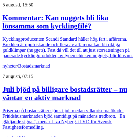
5 augusti, 15:50
Kommentar: Kan nuggets bli lika
lönsamma som kycklingfilé?
Kycklingproducenten Scandi Standard håller hög fart i affärerna.
Bredden är uppfriskande och flera av affärerna kan bli riktiga
guldklimpar (nuggets). Fast då vill det till att just storsatsningen på
panerade kycklingprodukter, av typen chicken nuggets, blir lönsam.
nyheter
/
Bostadsmarknad
7 augusti, 07:15
Juli bjöd på billigare bostadsrätter – nu
väntar en aktiv marknad
Priserna på bostadsrätter sjönk i juli medan villapriserna ökade.
Fritidshusmarknaden bjöd samtidigt på månadens tredbrott. "En
glädjande signal", menar Liza Nyberg, tf VD för Svensk
Fastighetsförmedling.