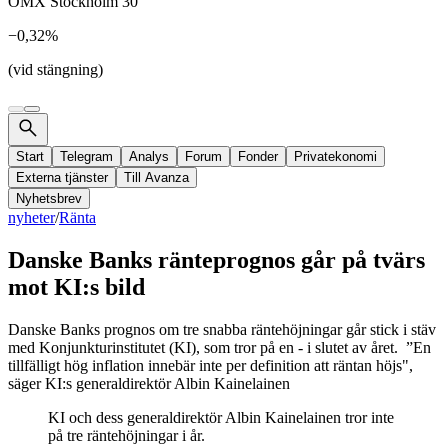
OMX Stockholm 30
−0,32%
(vid stängning)
Start
Telegram
Analys
Forum
Fonder
Privatekonomi
Externa tjänster
Till Avanza
Nyhetsbrev
nyheter
/
Ränta
Danske Banks ränteprognos går på tvärs
mot KI:s bild
Danske Banks prognos om tre snabba räntehöjningar går stick i stäv
med Konjunkturinstitutet (KI), som tror på en - i slutet av året. ”En
tillfälligt hög inflation innebär inte per definition att räntan höjs",
säger KI:s generaldirektör Albin Kainelainen
KI och dess generaldirektör Albin Kainelainen tror inte
på tre räntehöjningar i år.