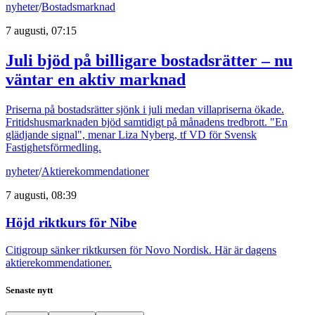
nyheter
/
Bostadsmarknad
7 augusti, 07:15
Juli bjöd på billigare bostadsrätter – nu
väntar en aktiv marknad
Priserna på bostadsrätter sjönk i juli medan villapriserna ökade.
Fritidshusmarknaden bjöd samtidigt på månadens tredbrott. "En
glädjande signal", menar Liza Nyberg, tf VD för Svensk
Fastighetsförmedling.
nyheter
/
Aktierekommendationer
7 augusti, 08:39
Höjd riktkurs för Nibe
Citigroup sänker riktkursen för Novo Nordisk. Här är dagens
aktierekommendationer.
Senaste nytt