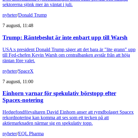
sektorerna sjönk mer än väntat i juli.
nyheter
/
Donald Trump
7 augusti, 11:48
Trump: Räntebeslut är inte enbart upp till Warsh
USA:s president Donald Trump säger att det bara är "lite grann" upp
till Fed-chefen Kevin Warsh om centralbanken avstår från att höja
räntan före valet.
nyheter
/
SpaceX
7 augusti, 11:00
Einhorn varnar för spekulativ börstopp efter
Spacex-notering
Hedgefondförvaltaren David Einhorn anser att rymdbolaget Spacex
rekordnotering kan komma att ses som ett tecken på att
aktiemarknaden närmar sig en spekulativ topp.
nyheter
/
EQL Pharma