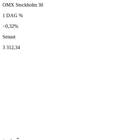
OMX Stockholm 30
1 DAG %
−0,32%
Senast
3 312,34