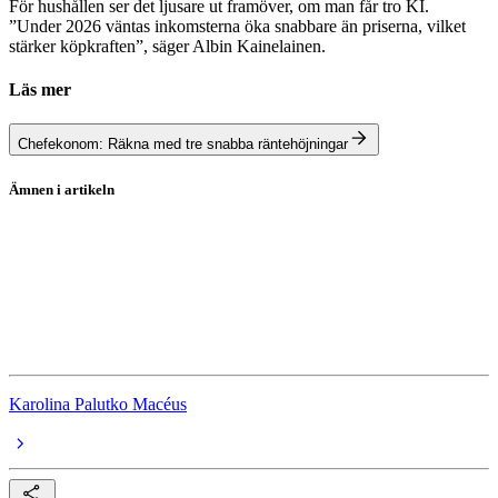
För hushållen ser det ljusare ut framöver, om man får tro KI.
”Under 2026 väntas inkomsterna öka snabbare än priserna, vilket
stärker köpkraften”, säger Albin Kainelainen.
Läs mer
Chefekonom: Räkna med tre snabba räntehöjningar
Ämnen i artikeln
Ränta
Bolåneräntor
Riksbanken
Styrränta
Karolina Palutko Macéus