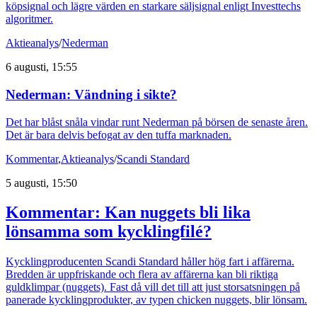
köpsignal och lägre värden en starkare säljsignal enligt Investtechs
algoritmer.
Aktieanalys
/
Nederman
6 augusti, 15:55
Nederman: Vändning i sikte?
Det har blåst snåla vindar runt Nederman på börsen de senaste åren.
Det är bara delvis befogat av den tuffa marknaden.
Kommentar
,
Aktieanalys
/
Scandi Standard
5 augusti, 15:50
Kommentar: Kan nuggets bli lika
lönsamma som kycklingfilé?
Kycklingproducenten Scandi Standard håller hög fart i affärerna.
Bredden är uppfriskande och flera av affärerna kan bli riktiga
guldklimpar (nuggets). Fast då vill det till att just storsatsningen på
panerade kycklingprodukter, av typen chicken nuggets, blir lönsam.