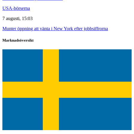
USA-börserna
7 augusti, 15:03
Munter öppning att vänta i New York efter jobbsiffrorna
Marknadsöversikt