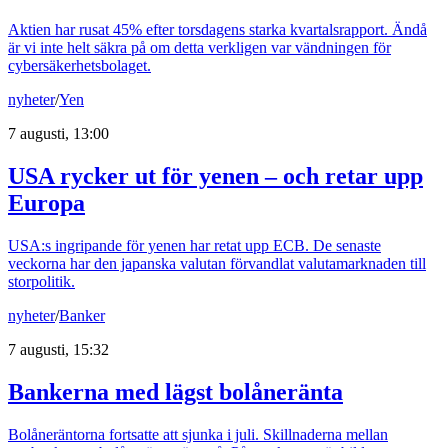
Aktien har rusat 45% efter torsdagens starka kvartalsrapport. Ändå
är vi inte helt säkra på om detta verkligen var vändningen för
cybersäkerhetsbolaget.
nyheter
/
Yen
7 augusti, 13:00
USA rycker ut för yenen – och retar upp
Europa
USA:s ingripande för yenen har retat upp ECB. De senaste
veckorna har den japanska valutan förvandlat valutamarknaden till
storpolitik.
nyheter
/
Banker
7 augusti, 15:32
Bankerna med lägst bolåneränta
Bolåneräntorna fortsatte att sjunka i juli. Skillnaderna mellan