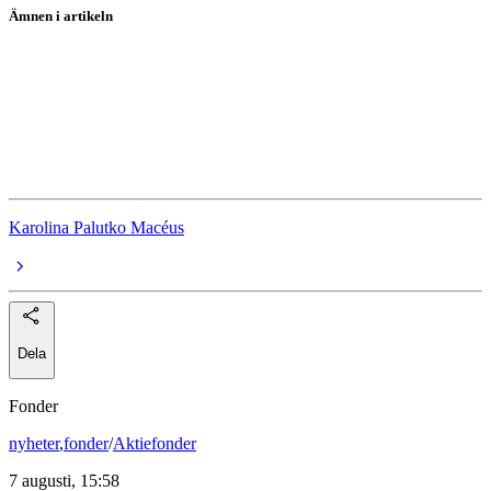
Ämnen i artikeln
Ränta
Bolåneräntor
Riksbanken
Styrränta
Karolina Palutko Macéus
Dela
Fonder
nyheter
,
fonder
/
Aktiefonder
7 augusti, 15:58