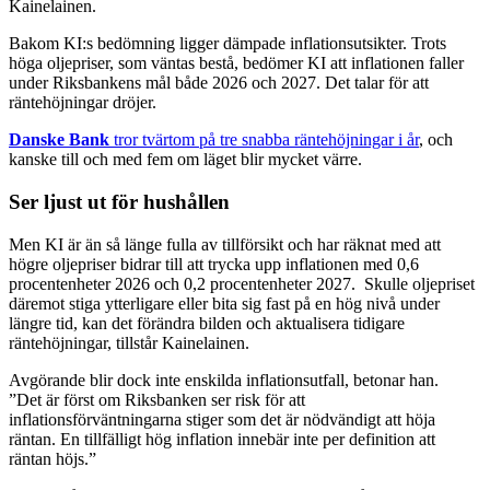
Kainelainen.
Bakom KI:s bedömning ligger dämpade inflationsutsikter. Trots
höga oljepriser, som väntas bestå, bedömer KI att inflationen faller
under Riksbankens mål både 2026 och 2027. Det talar för att
räntehöjningar dröjer.
Danske Bank
tror tvärtom på tre snabba räntehöjningar i år
, och
kanske till och med fem om läget blir mycket värre.
Ser ljust ut för hushållen
Men KI är än så länge fulla av tillförsikt och har räknat med att
högre oljepriser bidrar till att trycka upp inflationen med 0,6
procentenheter 2026 och 0,2 procentenheter 2027. Skulle oljepriset
däremot stiga ytterligare eller bita sig fast på en hög nivå under
längre tid, kan det förändra bilden och aktualisera tidigare
räntehöjningar, tillstår Kainelainen.
Avgörande blir dock inte enskilda inflationsutfall, betonar han.
”Det är först om Riksbanken ser risk för att
inflationsförväntningarna stiger som det är nödvändigt att höja
räntan. En tillfälligt hög inflation innebär inte per definition att
räntan höjs.”