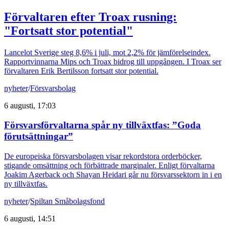
Förvaltaren efter Troax rusning:
"Fortsatt stor potential"
Lancelot Sverige steg 8,6% i juli, mot 2,2% för jämförelseindex.
Rapportvinnarna Mips och Troax bidrog till uppgången. I Troax ser
förvaltaren Erik Bertilsson fortsatt stor potential.
nyheter
/
Försvarsbolag
6 augusti, 17:03
Försvarsförvaltarna spår ny tillväxtfas: ”Goda
förutsättningar”
De europeiska försvarsbolagen visar rekordstora orderböcker,
stigande omsättning och förbättrade marginaler. Enligt förvaltarna
Joakim Agerback och Shayan Heidari går nu försvarssektorn in i en
ny tillväxtfas.
nyheter
/
Spiltan Småbolagsfond
6 augusti, 14:51