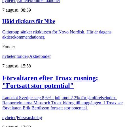
nyheter
/
Aktierekommendationer
7 augusti, 08:39
Höjd riktkurs för Nibe
Citigroup sänker riktkursen för Novo Nordisk. Här är dagens
aktierekommendationer.
Fonder
nyheter
,
fonder
/
Aktiefonder
7 augusti, 15:58
Förvaltaren efter Troax rusning:
"Fortsatt stor potential"
Lancelot Sverige steg 8,6% i juli, mot 2,2% för jämförelseindex.
Rapportvinnarna Mips och Troax bidrog till uppgången. I Troax ser
förvaltaren Erik Bertilsson fortsatt stor potential.
nyheter
/
Försvarsbolag