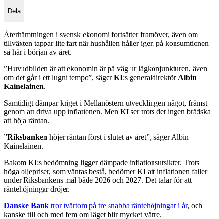
Dela
Återhämtningen i svensk ekonomi fortsätter framöver, även om
tillväxten tappar lite fart när hushållen håller igen på konsumtionen
så här i början av året.
”Huvudbilden är att ekonomin är på väg ur lågkonjunkturen, även
om det går i ett lugnt tempo”, säger
KI
:s generaldirektör
Albin
Kainelainen
.
Samtidigt dämpar kriget i Mellanöstern utvecklingen något, främst
genom att driva upp inflationen. Men KI ser trots det ingen brådska
att höja räntan.
”
Riksbanken
höjer räntan först i slutet av året”, säger Albin
Kainelainen.
Bakom KI:s bedömning ligger dämpade inflationsutsikter. Trots
höga oljepriser, som väntas bestå, bedömer KI att inflationen faller
under Riksbankens mål både 2026 och 2027. Det talar för att
räntehöjningar dröjer.
Danske Bank
tror tvärtom på tre snabba räntehöjningar i år
, och
kanske till och med fem om läget blir mycket värre.