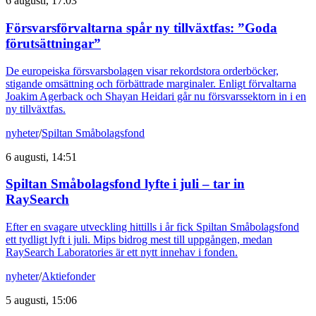
6 augusti, 17:03
Försvarsförvaltarna spår ny tillväxtfas: ”Goda
förutsättningar”
De europeiska försvarsbolagen visar rekordstora orderböcker,
stigande omsättning och förbättrade marginaler. Enligt förvaltarna
Joakim Agerback och Shayan Heidari går nu försvarssektorn in i en
ny tillväxtfas.
nyheter
/
Spiltan Småbolagsfond
6 augusti, 14:51
Spiltan Småbolagsfond lyfte i juli – tar in
RaySearch
Efter en svagare utveckling hittills i år fick Spiltan Småbolagsfond
ett tydligt lyft i juli. Mips bidrog mest till uppgången, medan
RaySearch Laboratories är ett nytt innehav i fonden.
nyheter
/
Aktiefonder
5 augusti, 15:06