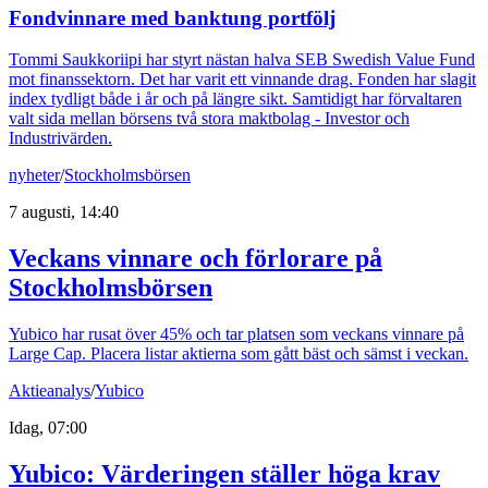
Fondvinnare med banktung portfölj
Tommi Saukkoriipi har styrt nästan halva SEB Swedish Value Fund
mot finanssektorn. Det har varit ett vinnande drag. Fonden har slagit
index tydligt både i år och på längre sikt. Samtidigt har förvaltaren
valt sida mellan börsens två stora maktbolag - Investor och
Industrivärden.
nyheter
/
Stockholmsbörsen
7 augusti, 14:40
Veckans vinnare och förlorare på
Stockholmsbörsen
Yubico har rusat över 45% och tar platsen som veckans vinnare på
Large Cap. Placera listar aktierna som gått bäst och sämst i veckan.
Aktieanalys
/
Yubico
Idag, 07:00
Yubico: Värderingen ställer höga krav