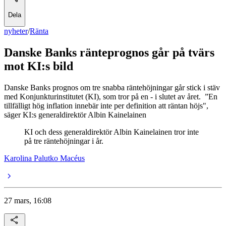
Dela
nyheter
/
Ränta
Danske Banks ränteprognos går på tvärs
mot KI:s bild
Danske Banks prognos om tre snabba räntehöjningar går stick i stäv
med Konjunkturinstitutet (KI), som tror på en - i slutet av året. ”En
tillfälligt hög inflation innebär inte per definition att räntan höjs",
säger KI:s generaldirektör Albin Kainelainen
KI och dess generaldirektör Albin Kainelainen tror inte
på tre räntehöjningar i år.
Karolina Palutko Macéus
27 mars, 16:08