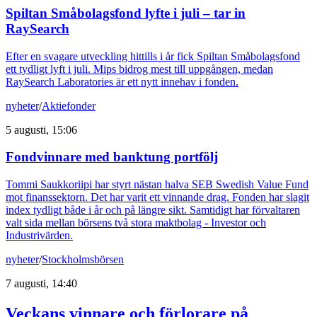
Spiltan Småbolagsfond lyfte i juli – tar in
RaySearch
Efter en svagare utveckling hittills i år fick Spiltan Småbolagsfond
ett tydligt lyft i juli. Mips bidrog mest till uppgången, medan
RaySearch Laboratories är ett nytt innehav i fonden.
nyheter
/
Aktiefonder
5 augusti, 15:06
Fondvinnare med banktung portfölj
Tommi Saukkoriipi har styrt nästan halva SEB Swedish Value Fund
mot finanssektorn. Det har varit ett vinnande drag. Fonden har slagit
index tydligt både i år och på längre sikt. Samtidigt har förvaltaren
valt sida mellan börsens två stora maktbolag - Investor och
Industrivärden.
nyheter
/
Stockholmsbörsen
7 augusti, 14:40
Veckans vinnare och förlorare på