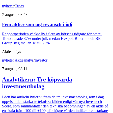
nyheter
/
Troax
7 augusti, 08:48
Fem aktier som tog revansch i juli
Rapportperioden väckte liv i flera av börsens tidigare förlorare.
Troax rusade 37% under juli, medan Hexpol, Billerud och BE
Group steg mellan 18 till 23%.
Aktieanalys
nyheter
,
Aktieanalys
/
Investor
7 augusti, 08:11
Analytikern: Tre köpvärda
investmentbolag
I den här artikeln lyfter vi fram de tre investmentbolag som i dag
uppvisar den starkaste tekniska bilden enligt vår nya Investtech
Score, som sammanfattar den tekniska bedömningen av en aktie på
en skala från –100 till +100, där högre värden indikerar en starkare