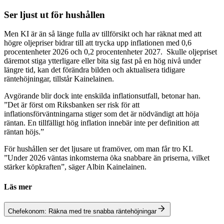
Ser ljust ut för hushållen
Men KI är än så länge fulla av tillförsikt och har räknat med att
högre oljepriser bidrar till att trycka upp inflationen med 0,6
procentenheter 2026 och 0,2 procentenheter 2027. Skulle oljepriset
däremot stiga ytterligare eller bita sig fast på en hög nivå under
längre tid, kan det förändra bilden och aktualisera tidigare
räntehöjningar, tillstår Kainelainen.
Avgörande blir dock inte enskilda inflationsutfall, betonar han.
”Det är först om Riksbanken ser risk för att
inflationsförväntningarna stiger som det är nödvändigt att höja
räntan. En tillfälligt hög inflation innebär inte per definition att
räntan höjs.”
För hushållen ser det ljusare ut framöver, om man får tro KI.
”Under 2026 väntas inkomsterna öka snabbare än priserna, vilket
stärker köpkraften”, säger Albin Kainelainen.
Läs mer
Chefekonom: Räkna med tre snabba räntehöjningar