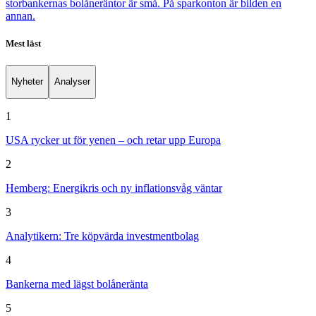
storbankernas bolåneräntor är små. På sparkonton är bilden en
annan.
Mest läst
Nyheter
Analyser
1
USA rycker ut för yenen – och retar upp Europa
2
Hemberg: Energikris och ny inflationsvåg väntar
3
Analytikern: Tre köpvärda investmentbolag
4
Bankerna med lägst bolåneränta
5