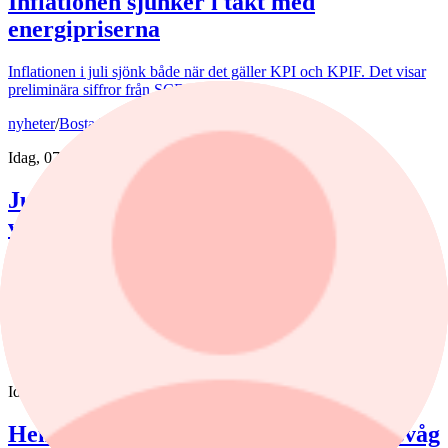
Inflationen sjunker i takt med
energipriserna
Inflationen i juli sjönk både när det gäller KPI och KPIF. Det visar
preliminära siffror från SCB.
nyheter
/
Bostadsmarknad
Idag, 07:15
Juli bjöd på billigare bostadsrätter – nu
väntar en aktiv marknad
Priserna på bostadsrätter sjönk i juli medan villapriserna ökade.
Fritidshusmarknaden bjöd samtidigt på månadens tredbrott. "En
glädjande signal", menar Liza Nyberg, tf VD för Svensk
Fastighetsförmedling.
krönika
/
Inflation
Idag, 09:38
Hemberg: Energikris och ny inflationsvåg