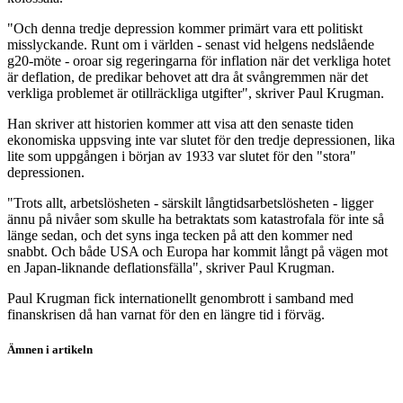
"Och denna tredje depression kommer primärt vara ett politiskt
misslyckande. Runt om i världen - senast vid helgens nedslående
g20-möte - oroar sig regeringarna för inflation när det verkliga hotet
är deflation, de predikar behovet att dra åt svångremmen när det
verkliga problemet är otillräckliga utgifter", skriver Paul Krugman.
Han skriver att historien kommer att visa att den senaste tiden
ekonomiska uppsving inte var slutet för den tredje depressionen, lika
lite som uppgången i början av 1933 var slutet för den "stora"
depressionen.
"Trots allt, arbetslösheten - särskilt långtidsarbetslösheten - ligger
ännu på nivåer som skulle ha betraktats som katastrofala för inte så
länge sedan, och det syns inga tecken på att den kommer ned
snabbt. Och både USA och Europa har kommit långt på vägen mot
en Japan-liknande deflationsfälla", skriver Paul Krugman.
Paul Krugman fick internationellt genombrott i samband med
finanskrisen då han varnat för den en längre tid i förväg.
Ämnen i artikeln
finanskrisen