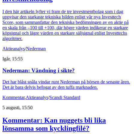
I den här artikeln lyfter vi fram de tre investmentbolag som i dag
uppvisar den starkaste tekniska bilden enligt vår nya Investtech
Score, som sammanfattar den tekniska bedömningen av en aktie på
en skala från –100 till +100, där högre värden indikerar en starkare
köpsignal och lägre värden en starkare säljsignal enligt Investtechs
algoritmer.
Aktieanalys
/
Nederman
Igår, 15:55
Nederman: Vändning i sikte?
Det har blåst snåla vindar runt Nederman på börsen de senaste åren.
Det är bara delvis befogat av den tuffa marknaden.
Kommentar
,
Aktieanalys
/
Scandi Standard
5 augusti, 15:50
Kommentar: Kan nuggets bli lika
lönsamma som kycklingfilé?