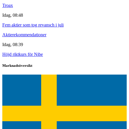
Troax
Idag, 08:48
Fem aktier som tog revansch i juli
Aktierekommendationer
Idag, 08:39
Höjd riktkurs för Nibe
Marknadsöversikt