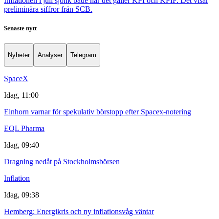
Inflationen i juli sjönk både när det gäller KPI och KPIF. Det visar
preliminära siffror från SCB.
Senaste nytt
Nyheter
Analyser
Telegram
SpaceX
Idag, 11:00
Einhorn varnar för spekulativ börstopp efter Spacex-notering
EQL Pharma
Idag, 09:40
Dragning nedåt på Stockholmsbörsen
Inflation
Idag, 09:38
Hemberg: Energikris och ny inflationsvåg väntar