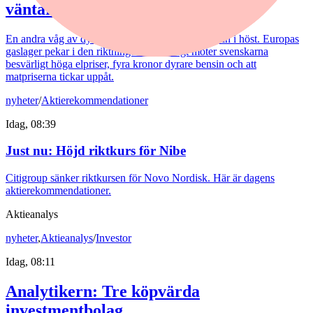
väntar
En andra våg av dyra energipriser kan nå oss redan i höst. Europas
gaslager pekar i den riktningen. Samtidigt möter svenskarna
besvärligt höga elpriser, fyra kronor dyrare bensin och att
matpriserna tickar uppåt.
nyheter
/
Aktierekommendationer
Idag, 08:39
Just nu
:
Höjd riktkurs för Nibe
Citigroup sänker riktkursen för Novo Nordisk. Här är dagens
aktierekommendationer.
Aktieanalys
nyheter
,
Aktieanalys
/
Investor
Idag, 08:11
Analytikern: Tre köpvärda
investmentbolag