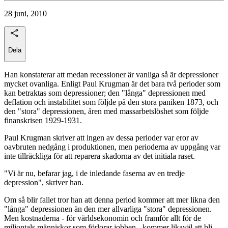
28 juni, 2010
Dela
Han konstaterar att medan recessioner är vanliga så är depressioner
mycket ovanliga. Enligt Paul Krugman är det bara två perioder som
kan betraktas som depressioner; den "långa" depressionen med
deflation och instabilitet som följde på den stora paniken 1873, och
den "stora" depressionen, åren med massarbetslöshet som följde
finanskrisen 1929-1931.
Paul Krugman skriver att ingen av dessa perioder var eror av
oavbruten nedgång i produktionen, men perioderna av uppgång var
inte tillräckliga för att reparera skadorna av det initiala raset.
"Vi är nu, befarar jag, i de inledande faserna av en tredje
depression", skriver han.
Om så blir fallet tror han att denna period kommer att mer likna den
"långa" depressionen än den mer allvarliga "stora" depressionen.
Men kostnaderna - för världsekonomin och framför allt för de
miljontals människor som förlorar jobben - kommer likaväl att bli