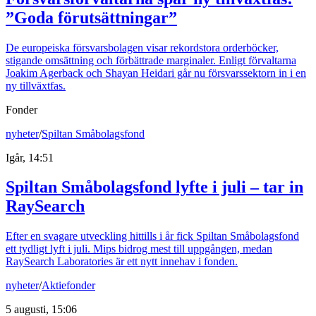
”Goda förutsättningar”
De europeiska försvarsbolagen visar rekordstora orderböcker,
stigande omsättning och förbättrade marginaler. Enligt förvaltarna
Joakim Agerback och Shayan Heidari går nu försvarssektorn in i en
ny tillväxtfas.
Fonder
nyheter
/
Spiltan Småbolagsfond
Igår, 14:51
Spiltan Småbolagsfond lyfte i juli – tar in
RaySearch
Efter en svagare utveckling hittills i år fick Spiltan Småbolagsfond
ett tydligt lyft i juli. Mips bidrog mest till uppgången, medan
RaySearch Laboratories är ett nytt innehav i fonden.
nyheter
/
Aktiefonder
5 augusti, 15:06