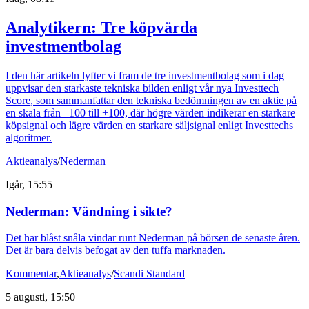
Analytikern: Tre köpvärda
investmentbolag
I den här artikeln lyfter vi fram de tre investmentbolag som i dag
uppvisar den starkaste tekniska bilden enligt vår nya Investtech
Score, som sammanfattar den tekniska bedömningen av en aktie på
en skala från –100 till +100, där högre värden indikerar en starkare
köpsignal och lägre värden en starkare säljsignal enligt Investtechs
algoritmer.
Aktieanalys
/
Nederman
Igår, 15:55
Nederman: Vändning i sikte?
Det har blåst snåla vindar runt Nederman på börsen de senaste åren.
Det är bara delvis befogat av den tuffa marknaden.
Kommentar
,
Aktieanalys
/
Scandi Standard
5 augusti, 15:50