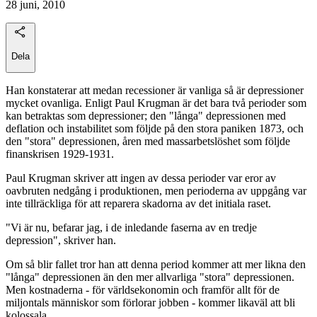
28 juni, 2010
Dela
Han konstaterar att medan recessioner är vanliga så är depressioner
mycket ovanliga. Enligt Paul Krugman är det bara två perioder som
kan betraktas som depressioner; den "långa" depressionen med
deflation och instabilitet som följde på den stora paniken 1873, och
den "stora" depressionen, åren med massarbetslöshet som följde
finanskrisen 1929-1931.
Paul Krugman skriver att ingen av dessa perioder var eror av
oavbruten nedgång i produktionen, men perioderna av uppgång var
inte tillräckliga för att reparera skadorna av det initiala raset.
"Vi är nu, befarar jag, i de inledande faserna av en tredje
depression", skriver han.
Om så blir fallet tror han att denna period kommer att mer likna den
"långa" depressionen än den mer allvarliga "stora" depressionen.
Men kostnaderna - för världsekonomin och framför allt för de
miljontals människor som förlorar jobben - kommer likaväl att bli
kolossala.