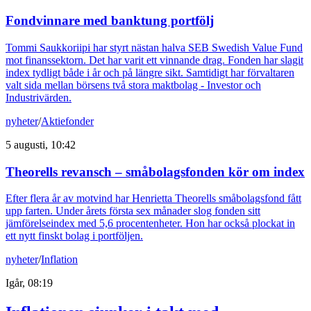
Fondvinnare med banktung portfölj
Tommi Saukkoriipi har styrt nästan halva SEB Swedish Value Fund
mot finanssektorn. Det har varit ett vinnande drag. Fonden har slagit
index tydligt både i år och på längre sikt. Samtidigt har förvaltaren
valt sida mellan börsens två stora maktbolag - Investor och
Industrivärden.
nyheter
/
Aktiefonder
5 augusti, 10:42
Theorells revansch – småbolagsfonden kör om index
Efter flera år av motvind har Henrietta Theorells småbolagsfond fått
upp farten. Under årets första sex månader slog fonden sitt
jämförelseindex med 5,6 procentenheter. Hon har också plockat in
ett nytt finskt bolag i portföljen.
nyheter
/
Inflation
Igår, 08:19