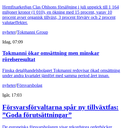
Hemfixarkedjan Clas Ohlsons försäljning i juli uppgick till 1 164
miljoner kronor (1 010), en ökning med 15 procent, varav 10
procent avser organisk tillväxt, 3 procent förvärv och 2 procent
valutaeffekter.
nyheter
/
Tokmanni Group
Idag, 07:09
Tokmanni ökar omsättning men minskar
rörelseresultat
Finska detaljhandelsbolaget Tokmanni redovisar ökad omsättning
under andra kvartalet jämfört med samma period året innan.
nyheter
/
Försvarsbolag
Igår, 17:03
Försvarsförvaltarna spår ny tillväxtfas:
”Goda förutsättningar”
De europeiska försvarsbolagen visar rekordstora orderböcker,