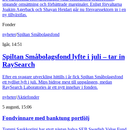
stigande omsättning och förbättrade marginaler. Enligt förvaltarna
Joakim Agerback och Shayan Heidari går nu försvarssektorn in i en
ny tillväxtfas.
Fonder
nyheter
/
Spiltan Småbolagsfond
Igår, 14:51
Spiltan Småbolagsfond lyfte i juli – tar in
RaySearch
Efter en svagare utveckling hittills i år fick Spiltan Småbolagsfond
ett tydligt lyft i juli. Mips bidrog mest till uppgången, medan
RaySearch Laboratories är ett nytt innehav i fonden.
nyheter
/
Aktiefonder
5 augusti, 15:06
Fondvinnare med banktung portfölj
Tommi Saukkoriipi har styrt nästan halva SEB Swedish Value Fund