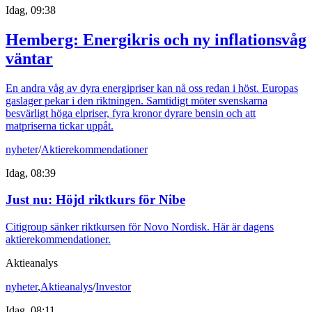
Idag, 09:38
Hemberg: Energikris och ny inflationsvåg
väntar
En andra våg av dyra energipriser kan nå oss redan i höst. Europas
gaslager pekar i den riktningen. Samtidigt möter svenskarna
besvärligt höga elpriser, fyra kronor dyrare bensin och att
matpriserna tickar uppåt.
nyheter
/
Aktierekommendationer
Idag, 08:39
Just nu
:
Höjd riktkurs för Nibe
Citigroup sänker riktkursen för Novo Nordisk. Här är dagens
aktierekommendationer.
Aktieanalys
nyheter
,
Aktieanalys
/
Investor
Idag, 08:11