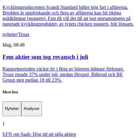
Kycklingproducenten Scandi Standard håller hög fart i affärerna.
Bredden är uppfriskande och flera av affärerna kan bli riktiga
guldklimpar (nuggets). Fast då vill det till att just storsatsningen på
panerade kycklingprodukter, av typen chicken nuggets, blir lönsam.
nyheter
/
Troax
Idag, 08:48
Fem aktier som tog revansch i juli
Rapportperioden väckte liv i flera av börsens tidigare förlorare.
Troax rusade 37% under juli, medan Hexpol, Billerud och BE
Group steg mellan 18 till 23%.
Mest läst
Nyheter
Analyser
1
EFN om Saab: Hög tid att sälja aktien