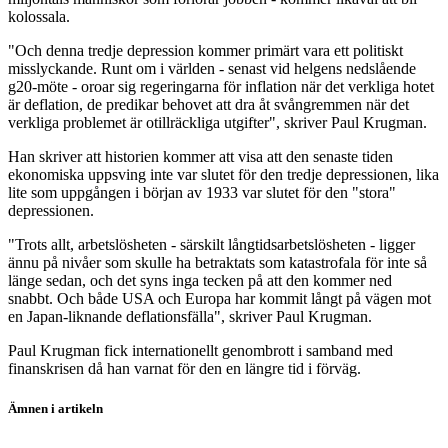
kolossala.
"Och denna tredje depression kommer primärt vara ett politiskt
misslyckande. Runt om i världen - senast vid helgens nedslående
g20-möte - oroar sig regeringarna för inflation när det verkliga hotet
är deflation, de predikar behovet att dra åt svångremmen när det
verkliga problemet är otillräckliga utgifter", skriver Paul Krugman.
Han skriver att historien kommer att visa att den senaste tiden
ekonomiska uppsving inte var slutet för den tredje depressionen, lika
lite som uppgången i början av 1933 var slutet för den "stora"
depressionen.
"Trots allt, arbetslösheten - särskilt långtidsarbetslösheten - ligger
ännu på nivåer som skulle ha betraktats som katastrofala för inte så
länge sedan, och det syns inga tecken på att den kommer ned
snabbt. Och både USA och Europa har kommit långt på vägen mot
en Japan-liknande deflationsfälla", skriver Paul Krugman.
Paul Krugman fick internationellt genombrott i samband med
finanskrisen då han varnat för den en längre tid i förväg.
Ämnen i artikeln
finanskrisen