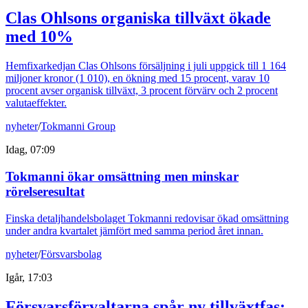
Clas Ohlsons organiska tillväxt ökade
med 10%
Hemfixarkedjan Clas Ohlsons försäljning i juli uppgick till 1 164
miljoner kronor (1 010), en ökning med 15 procent, varav 10
procent avser organisk tillväxt, 3 procent förvärv och 2 procent
valutaeffekter.
nyheter
/
Tokmanni Group
Idag, 07:09
Tokmanni ökar omsättning men minskar
rörelseresultat
Finska detaljhandelsbolaget Tokmanni redovisar ökad omsättning
under andra kvartalet jämfört med samma period året innan.
nyheter
/
Försvarsbolag
Igår, 17:03
Försvarsförvaltarna spår ny tillväxtfas: