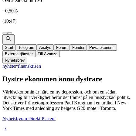
OMX Stockholm 30
−0,50%
(10:47)
Start
Telegram
Analys
Forum
Fonder
Privatekonomi
Externa tjänster
Till Avanza
Nyhetsbrev
nyheter
/
finanskrisen
Dystre ekonomen ännu dystrare
Världsekonomin är nära en ny depression, och om en sådan
utveckling blir verklighet beror det främst på en misslyckad politik.
Det skriver Princetonprofessorn Paul Krugman i en artikel i New
York Times med anledning av helgens G20-möte i Toronto.
Nyhetsbyran Direkt Placera