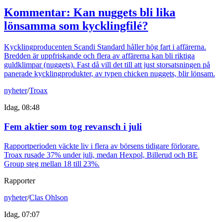
Kommentar: Kan nuggets bli lika
lönsamma som kycklingfilé?
Kycklingproducenten Scandi Standard håller hög fart i affärerna.
Bredden är uppfriskande och flera av affärerna kan bli riktiga
guldklimpar (nuggets). Fast då vill det till att just storsatsningen på
panerade kycklingprodukter, av typen chicken nuggets, blir lönsam.
nyheter
/
Troax
Idag, 08:48
Fem aktier som tog revansch i juli
Rapportperioden väckte liv i flera av börsens tidigare förlorare.
Troax rusade 37% under juli, medan Hexpol, Billerud och BE
Group steg mellan 18 till 23%.
Rapporter
nyheter
/
Clas Ohlson
Idag, 07:07