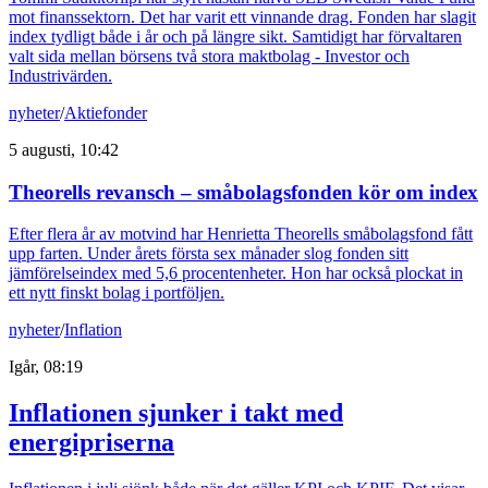
mot finanssektorn. Det har varit ett vinnande drag. Fonden har slagit
index tydligt både i år och på längre sikt. Samtidigt har förvaltaren
valt sida mellan börsens två stora maktbolag - Investor och
Industrivärden.
nyheter
/
Aktiefonder
5 augusti, 10:42
Theorells revansch – småbolagsfonden kör om index
Efter flera år av motvind har Henrietta Theorells småbolagsfond fått
upp farten. Under årets första sex månader slog fonden sitt
jämförelseindex med 5,6 procentenheter. Hon har också plockat in
ett nytt finskt bolag i portföljen.
nyheter
/
Inflation
Igår, 08:19
Inflationen sjunker i takt med
energipriserna