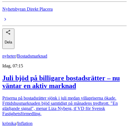
Nyhetsbyran Direkt Placera
Dela
nyheter
/
Bostadsmarknad
Idag, 07:15
Juli bjöd på billigare bostadsrätter – nu
väntar en aktiv marknad
Priserna på bostadsrätter sjönk i juli medan villapriserna ökade.
Fritidshusmarknaden bjöd samtidigt på månadens tredbrott. "En
glädjande signal", menar Liza Nyberg, tf VD för Svensk
Fastighetsförmedling.
krönika
/
Inflation