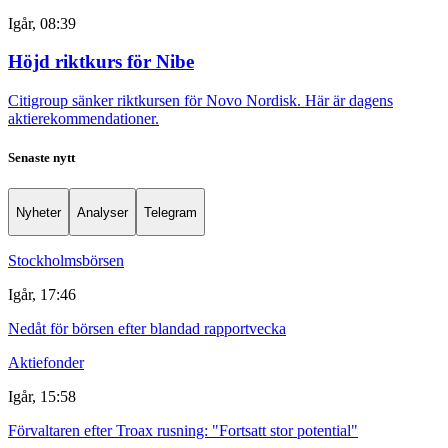
Igår, 08:39
Höjd riktkurs för Nibe
Citigroup sänker riktkursen för Novo Nordisk. Här är dagens
aktierekommendationer.
Senaste nytt
Nyheter
Analyser
Telegram
Stockholmsbörsen
Igår, 17:46
Nedåt för börsen efter blandad rapportvecka
Aktiefonder
Igår, 15:58
Förvaltaren efter Troax rusning: "Fortsatt stor potential"