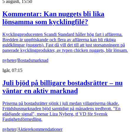
5 augusti, 15:50
Kommentar: Kan nuggets bli lika
lönsamma som kycklingfilé?
Kycklingproducenten Scandi Standard håller hög fart i affärerna.
Bredden är uppfriskande och flera av affärerna kan bli riktiga
guldklimpar (nuggets). Fast då vill det till att just storsatsningen på
panerade kycklingprodukter, av typen chicken nuggets, blir lönsam.
nyheter
/
Bostadsmarknad
Igår, 07:15
Juli bjöd på billigare bostadsrätter – nu
väntar en aktiv marknad
Priserna på bostadsrätter sjönk i juli medan villapriserna ökade.
Fritidshusmarknaden bjöd samtidigt på månadens tredbrott. "En
glädjande signal", menar Liza Nyberg, tf VD för Svensk
Fastighetsförmedling.
nyheter
/
Aktierekommendationer