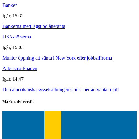
Banker
Igår, 15:32
Bankerna med lägst bolåneränta
USA-börserna
Igår, 15:03
Munter öppning att vänta i New York efter jobbsiffrorna
Arbetsmarknaden
Igår, 14:47
Den amerikanska sysselsättningen sjönk mer än väntat i juli
Marknadsöversikt