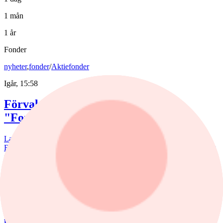
1 mån
1 år
Fonder
nyheter
,
fonder
/
Aktiefonder
Igår, 15:58
Förvaltaren efter Troax rusning:
"Fortsatt stor potential"
Lancelot Sverige steg 8,6% i juli, mot 2,2% för jämförelseindex.
Rapportvinnarna Mips och Troax bidrog till uppgången. I Troax ser
förvaltaren Erik Bertilsson fortsatt stor potential.
nyheter
/
Försvarsbolag
6 augusti, 17:03
Försvarsförvaltarna spår ny tillväxtfas: ”Goda
förutsättningar”