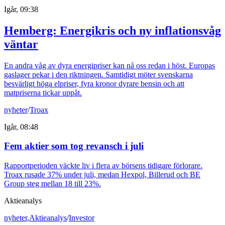
Igår, 09:38
Hemberg: Energikris och ny inflationsvåg
väntar
En andra våg av dyra energipriser kan nå oss redan i höst. Europas
gaslager pekar i den riktningen. Samtidigt möter svenskarna
besvärligt höga elpriser, fyra kronor dyrare bensin och att
matpriserna tickar uppåt.
nyheter
/
Troax
Igår, 08:48
Fem aktier som tog revansch i juli
Rapportperioden väckte liv i flera av börsens tidigare förlorare.
Troax rusade 37% under juli, medan Hexpol, Billerud och BE
Group steg mellan 18 till 23%.
Aktieanalys
nyheter
,
Aktieanalys
/
Investor