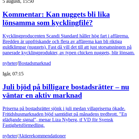
5 augusti, 15:50
Kommentar: Kan nuggets bli lika
lönsamma som kycklingfilé?
Kycklingproducenten Scandi Standard håller hög fart i affärerna.
Bredden är uppfriskande och flera av affärerna kan bli riktiga
guldklimpar (nuggets). Fast då vill det till att just storsatsningen på
panerade kycklingprodukter, av typen chicken nuggets, blir lönsam.
nyheter
/
Bostadsmarknad
Igår, 07:15
Juli bjöd på billigare bostadsrätter – nu
väntar en aktiv marknad
Priserna på bostadsrätter sjönk i juli medan villapriserna ökade.
Fritidshusmarknaden bjöd samtidigt på månadens tredbrott. "En
glädjande signal", menar Liza Nyberg, tf VD för Svensk
Fastighetsförmedling.
nyheter
/
Aktierekommendationer