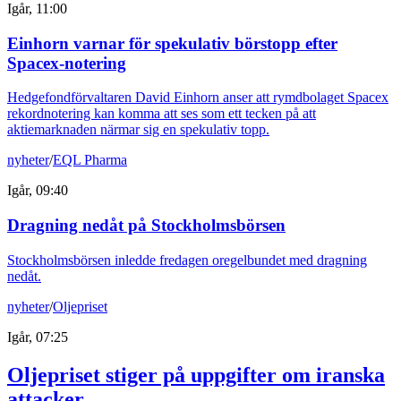
Igår, 11:00
Einhorn varnar för spekulativ börstopp efter
Spacex-notering
Hedgefondförvaltaren David Einhorn anser att rymdbolaget Spacex
rekordnotering kan komma att ses som ett tecken på att
aktiemarknaden närmar sig en spekulativ topp.
nyheter
/
EQL Pharma
Igår, 09:40
Dragning nedåt på Stockholmsbörsen
Stockholmsbörsen inledde fredagen oregelbundet med dragning
nedåt.
nyheter
/
Oljepriset
Igår, 07:25
Oljepriset stiger på uppgifter om iranska
attacker