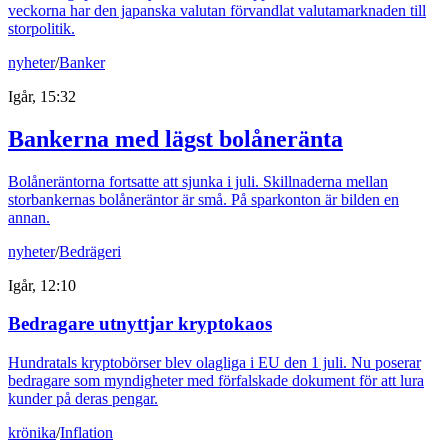
veckorna har den japanska valutan förvandlat valutamarknaden till
storpolitik.
nyheter
/
Banker
Igår, 15:32
Bankerna med lägst bolåneränta
Bolåneräntorna fortsatte att sjunka i juli. Skillnaderna mellan
storbankernas bolåneräntor är små. På sparkonton är bilden en
annan.
nyheter
/
Bedrägeri
Igår, 12:10
Bedragare utnyttjar kryptokaos
Hundratals kryptobörser blev olagliga i EU den 1 juli. Nu poserar
bedragare som myndigheter med förfalskade dokument för att lura
kunder på deras pengar.
krönika
/
Inflation