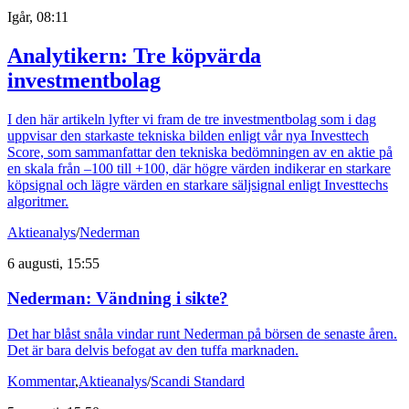
Igår, 08:11
Analytikern: Tre köpvärda
investmentbolag
I den här artikeln lyfter vi fram de tre investmentbolag som i dag
uppvisar den starkaste tekniska bilden enligt vår nya Investtech
Score, som sammanfattar den tekniska bedömningen av en aktie på
en skala från –100 till +100, där högre värden indikerar en starkare
köpsignal och lägre värden en starkare säljsignal enligt Investtechs
algoritmer.
Aktieanalys
/
Nederman
6 augusti, 15:55
Nederman: Vändning i sikte?
Det har blåst snåla vindar runt Nederman på börsen de senaste åren.
Det är bara delvis befogat av den tuffa marknaden.
Kommentar
,
Aktieanalys
/
Scandi Standard