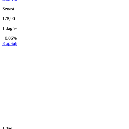
Senast
178,90
1 dag %
−0,06%
Köp
Sälj
1 dag