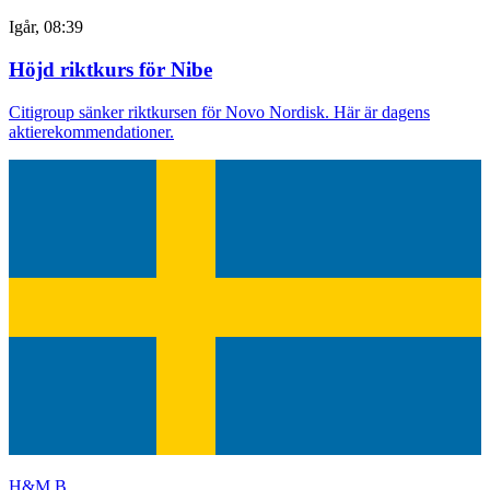
Igår, 08:39
Höjd riktkurs för Nibe
Citigroup sänker riktkursen för Novo Nordisk. Här är dagens
aktierekommendationer.
H&M B