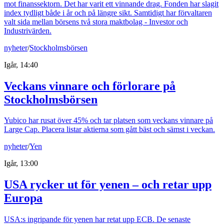
mot finanssektorn. Det har varit ett vinnande drag. Fonden har slagit
index tydligt både i år och på längre sikt. Samtidigt har förvaltaren
valt sida mellan börsens två stora maktbolag - Investor och
Industrivärden.
nyheter
/
Stockholmsbörsen
Igår, 14:40
Veckans vinnare och förlorare på
Stockholmsbörsen
Yubico har rusat över 45% och tar platsen som veckans vinnare på
Large Cap. Placera listar aktierna som gått bäst och sämst i veckan.
nyheter
/
Yen
Igår, 13:00
USA rycker ut för yenen – och retar upp
Europa
USA:s ingripande för yenen har retat upp ECB. De senaste