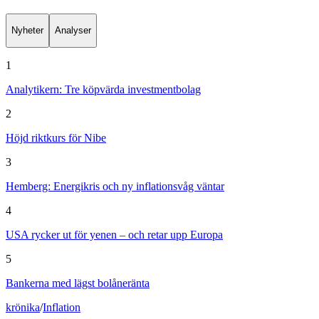
Nyheter
Analyser
1
Analytikern: Tre köpvärda investmentbolag
2
Höjd riktkurs för Nibe
3
Hemberg: Energikris och ny inflationsvåg väntar
4
USA rycker ut för yenen – och retar upp Europa
5
Bankerna med lägst bolåneränta
krönika
/
Inflation