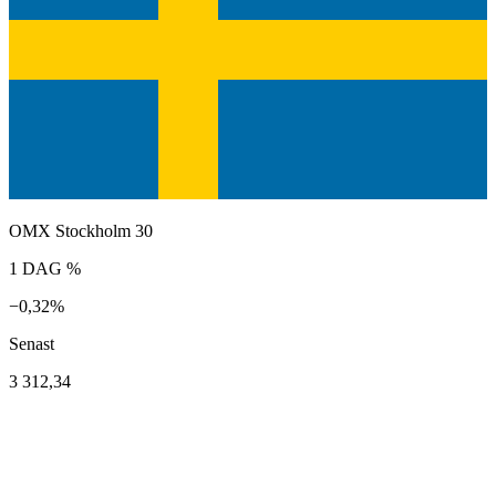
OMX Stockholm 30
1 DAG %
−0,32%
Senast
3 312,34