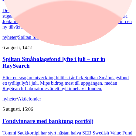
De europeiska försvarsbolagen visar rekordstora orderböcker,
stigande omsättning och förbättrade marginaler. Enligt förvaltarna
Joakim Agerback och Shayan Heidari går nu försvarssektorn in i en
ny tillväxtfas.
nyheter
/
Spiltan Småbolagsfond
6 augusti, 14:51
Spiltan Småbolagsfond lyfte i juli – tar in
RaySearch
Efter en svagare utveckling hittills i år fick Spiltan Småbolagsfond
ett tydligt lyft i juli. Mips bidrog mest till uppgången, medan
RaySearch Laboratories är ett nytt innehav i fonden.
nyheter
/
Aktiefonder
5 augusti, 15:06
Fondvinnare med banktung portfölj
Tommi Saukkoriipi har styrt nästan halva SEB Swedish Value Fund