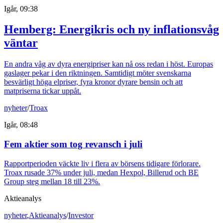
Igår, 09:38
Hemberg: Energikris och ny inflationsvåg
väntar
En andra våg av dyra energipriser kan nå oss redan i höst. Europas
gaslager pekar i den riktningen. Samtidigt möter svenskarna
besvärligt höga elpriser, fyra kronor dyrare bensin och att
matpriserna tickar uppåt.
nyheter
/
Troax
Igår, 08:48
Fem aktier som tog revansch i juli
Rapportperioden väckte liv i flera av börsens tidigare förlorare.
Troax rusade 37% under juli, medan Hexpol, Billerud och BE
Group steg mellan 18 till 23%.
Aktieanalys
nyheter
,
Aktieanalys
/
Investor