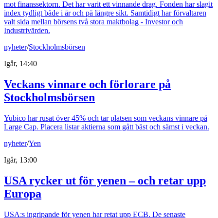
mot finanssektorn. Det har varit ett vinnande drag. Fonden har slagit
index tydligt både i år och på längre sikt. Samtidigt har förvaltaren
valt sida mellan börsens två stora maktbolag - Investor och
Industrivärden.
nyheter
/
Stockholmsbörsen
Igår, 14:40
Veckans vinnare och förlorare på
Stockholmsbörsen
Yubico har rusat över 45% och tar platsen som veckans vinnare på
Large Cap. Placera listar aktierna som gått bäst och sämst i veckan.
nyheter
/
Yen
Igår, 13:00
USA rycker ut för yenen – och retar upp
Europa
USA:s ingripande för yenen har retat upp ECB. De senaste