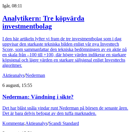
Igår, 08:11
Analytikern: Tre köpvärda
investmentbolag
I den här artikeln lyfter vi fram de tre investmentbolag som i dag
uppvisar den starkaste tekniska bilden enligt vår nya Investtech
Score, som sammanfattar den tekniska bedömningen av en aktie på
en skala från –100 till +100, där högre värden indikerar en starkare
köpsignal och lägre värden en starkare säljsignal enligt Investtechs
algoritmer.
Aktieanalys
/
Nederman
6 augusti, 15:55
Nederman: Vändning i sikte?
Det har blåst snåla vindar runt Nederman på börsen de senaste åren.
Det är bara delvis befogat av den tuffa marknaden.
Kommentar
,
Aktieanalys
/
Scandi Standard