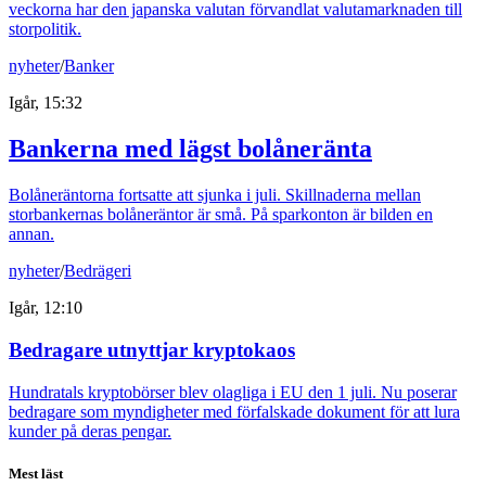
veckorna har den japanska valutan förvandlat valutamarknaden till
storpolitik.
nyheter
/
Banker
Igår, 15:32
Bankerna med lägst bolåneränta
Bolåneräntorna fortsatte att sjunka i juli. Skillnaderna mellan
storbankernas bolåneräntor är små. På sparkonton är bilden en
annan.
nyheter
/
Bedrägeri
Igår, 12:10
Bedragare utnyttjar kryptokaos
Hundratals kryptobörser blev olagliga i EU den 1 juli. Nu poserar
bedragare som myndigheter med förfalskade dokument för att lura
kunder på deras pengar.
Mest läst