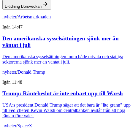
E-tidning Börsveckan
nyheter
/
Arbetsmarknaden
Igår, 14:47
Den amerikanska sysselsättningen sjönk mer än
väntat i juli
Den amerikanska sysselsättningen inom både privata och statliga
sektorerna sjönk mer än väntat i juli.
nyheter
/
Donald Trump
Igår, 11:48
Trump: Räntebeslut är inte enbart upp till Warsh
USA:s president Donald Trump säger att det bara är "lite grann" upp
till Fed-chefen Kevin Warsh om centralbanken avstår från att höja
räntan före valet.
nyheter
/
SpaceX