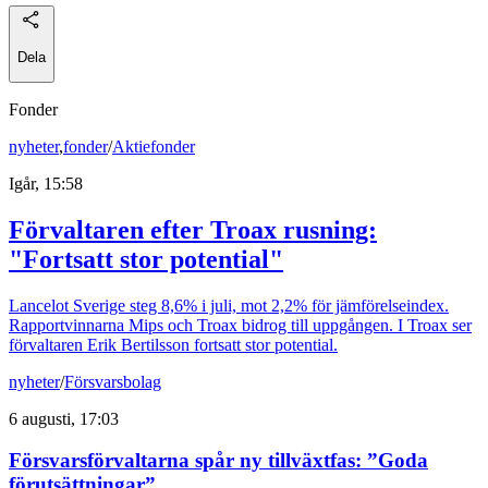
Dela
Fonder
nyheter
,
fonder
/
Aktiefonder
Igår, 15:58
Förvaltaren efter Troax rusning:
"Fortsatt stor potential"
Lancelot Sverige steg 8,6% i juli, mot 2,2% för jämförelseindex.
Rapportvinnarna Mips och Troax bidrog till uppgången. I Troax ser
förvaltaren Erik Bertilsson fortsatt stor potential.
nyheter
/
Försvarsbolag
6 augusti, 17:03
Försvarsförvaltarna spår ny tillväxtfas: ”Goda
förutsättningar”