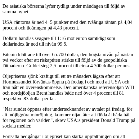
De asiatiska börserna lyfter tydligt under måndagen till följd av
samma nyhet.
USA-räntorna är ned 4–5 punkter med den tvååriga räntan på 4,04
procent och tioåringen på 4,43 procent.
Dollarn handlas svagare till 1:16 mot euron samtidigt som
dollarindex är ned till nivån 99,5.
Bitcoin klättrade till över 65.700 dollar, den högsta nivån på nästan
två veckor efter att riskaptiten stärkts till följd av de geopolitiska
lättnaderna. Guldet steg 2,5 procent till cirka 4.300 dollar per uns.
Oljepriserna sjönk kraftigt till ett tre månaders lägsta efter att
Hormuzsundet förväntas öppna på fredag i och med att USA och
Iran nått en överenskommelse. Den amerikanska referensoljan WTI
och nordsjöoljan Brent handlas både ned över 4 procent till 81
respektive 83 dollar per fat.
"När sundet öppnas efter undertecknandet av avtalet på fredag, för
att möjliggöra minröjning, kommer oljan åter att flöda åt båda håll
för regionen och världen", skrev USA:s president Donald Trump på
sociala medier.
Fortsatta nedgångar i oljepriset kan stärka uppfattningen om att