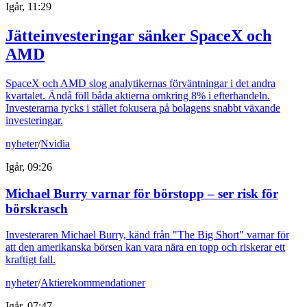
Igår, 11:29
Jätteinvesteringar sänker SpaceX och
AMD
SpaceX och AMD slog analytikernas förväntningar i det andra
kvartalet. Ändå föll båda aktierna omkring 8% i efterhandeln.
Investerarna tycks i stället fokusera på bolagens snabbt växande
investeringar.
nyheter
/
Nvidia
Igår, 09:26
Michael Burry varnar för börstopp – ser risk för
börskrasch
Investeraren Michael Burry, känd från "The Big Short" varnar för
att den amerikanska börsen kan vara nära en topp och riskerar ett
kraftigt fall.
nyheter
/
Aktierekommendationer
Igår, 07:47