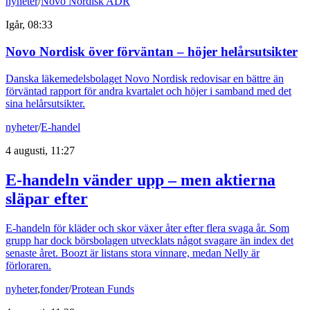
nyheter
/
Novo Nordisk ADR
Igår, 08:33
Novo Nordisk över förväntan – höjer helårsutsikter
Danska läkemedelsbolaget Novo Nordisk redovisar en bättre än
förväntad rapport för andra kvartalet och höjer i samband med det
sina helårsutsikter.
nyheter
/
E-handel
4 augusti, 11:27
E-handeln vänder upp – men aktierna
släpar efter
E-handeln för kläder och skor växer åter efter flera svaga år. Som
grupp har dock börsbolagen utvecklats något svagare än index det
senaste året. Boozt är listans stora vinnare, medan Nelly är
förloraren.
nyheter
,
fonder
/
Protean Funds