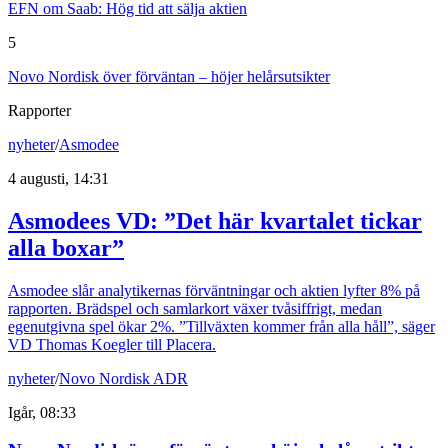
EFN om Saab: Hög tid att sälja aktien
5
Novo Nordisk över förväntan – höjer helårsutsikter
Rapporter
nyheter
/
Asmodee
4 augusti, 14:31
Asmodees VD: ”Det här kvartalet tickar
alla boxar”
Asmodee slår analytikernas förväntningar och aktien lyfter 8% på
rapporten. Brädspel och samlarkort växer tvåsiffrigt, medan
egenutgivna spel ökar 2%. ”Tillväxten kommer från alla håll”, säger
VD Thomas Koegler till Placera.
nyheter
/
Novo Nordisk ADR
Igår, 08:33