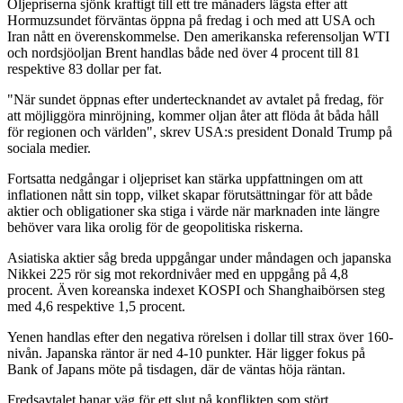
Oljepriserna sjönk kraftigt till ett tre månaders lägsta efter att
Hormuzsundet förväntas öppna på fredag i och med att USA och
Iran nått en överenskommelse. Den amerikanska referensoljan WTI
och nordsjöoljan Brent handlas både ned över 4 procent till 81
respektive 83 dollar per fat.
"När sundet öppnas efter undertecknandet av avtalet på fredag, för
att möjliggöra minröjning, kommer oljan åter att flöda åt båda håll
för regionen och världen", skrev USA:s president Donald Trump på
sociala medier.
Fortsatta nedgångar i oljepriset kan stärka uppfattningen om att
inflationen nått sin topp, vilket skapar förutsättningar för att både
aktier och obligationer ska stiga i värde när marknaden inte längre
behöver vara lika orolig för de geopolitiska riskerna.
Asiatiska aktier såg breda uppgångar under måndagen och japanska
Nikkei 225 rör sig mot rekordnivåer med en uppgång på 4,8
procent. Även koreanska indexet KOSPI och Shanghaibörsen steg
med 4,6 respektive 1,5 procent.
Yenen handlas efter den negativa rörelsen i dollar till strax över 160-
nivån. Japanska räntor är ned 4-10 punkter. Här ligger fokus på
Bank of Japans möte på tisdagen, där de väntas höja räntan.
Fredsavtalet banar väg för ett slut på konflikten som stört