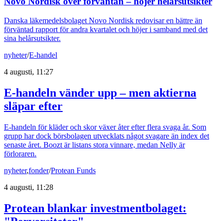
Novo Nordisk över förväntan – höjer helårsutsikter
Danska läkemedelsbolaget Novo Nordisk redovisar en bättre än
förväntad rapport för andra kvartalet och höjer i samband med det
sina helårsutsikter.
nyheter
/
E-handel
4 augusti, 11:27
E-handeln vänder upp – men aktierna
släpar efter
E-handeln för kläder och skor växer åter efter flera svaga år. Som
grupp har dock börsbolagen utvecklats något svagare än index det
senaste året. Boozt är listans stora vinnare, medan Nelly är
förloraren.
nyheter
,
fonder
/
Protean Funds
4 augusti, 11:28
Protean blankar investmentbolaget: