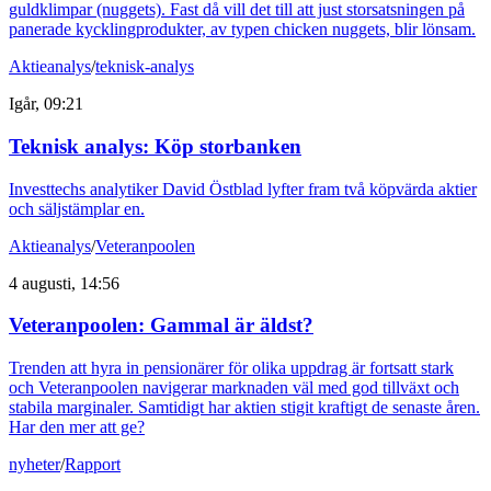
guldklimpar (nuggets). Fast då vill det till att just storsatsningen på
panerade kycklingprodukter, av typen chicken nuggets, blir lönsam.
Aktieanalys
/
teknisk-analys
Igår, 09:21
Teknisk analys: Köp storbanken
Investtechs analytiker David Östblad lyfter fram två köpvärda aktier
och säljstämplar en.
Aktieanalys
/
Veteranpoolen
4 augusti, 14:56
Veteranpoolen: Gammal är äldst?
Trenden att hyra in pensionärer för olika uppdrag är fortsatt stark
och Veteranpoolen navigerar marknaden väl med god tillväxt och
stabila marginaler. Samtidigt har aktien stigit kraftigt de senaste åren.
Har den mer att ge?
nyheter
/
Rapport