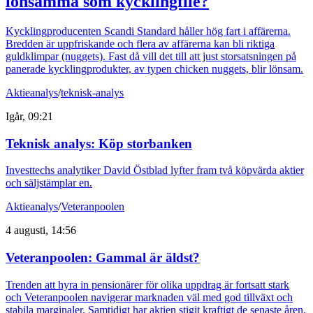
lönsamma som kycklingfilé?
Kycklingproducenten Scandi Standard håller hög fart i affärerna.
Bredden är uppfriskande och flera av affärerna kan bli riktiga
guldklimpar (nuggets). Fast då vill det till att just storsatsningen på
panerade kycklingprodukter, av typen chicken nuggets, blir lönsam.
Aktieanalys
/
teknisk-analys
Igår, 09:21
Teknisk analys: Köp storbanken
Investtechs analytiker David Östblad lyfter fram två köpvärda aktier
och säljstämplar en.
Aktieanalys
/
Veteranpoolen
4 augusti, 14:56
Veteranpoolen: Gammal är äldst?
Trenden att hyra in pensionärer för olika uppdrag är fortsatt stark
och Veteranpoolen navigerar marknaden väl med god tillväxt och
stabila marginaler. Samtidigt har aktien stigit kraftigt de senaste åren.