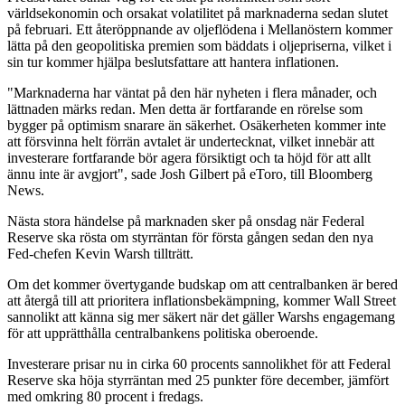
världsekonomin och orsakat volatilitet på marknaderna sedan slutet
på februari. Ett återöppnande av oljeflödena i Mellanöstern kommer
lätta på den geopolitiska premien som bäddats i oljepriserna, vilket i
sin tur kommer hjälpa beslutsfattare att hantera inflationen.
"Marknaderna har väntat på den här nyheten i flera månader, och
lättnaden märks redan. Men detta är fortfarande en rörelse som
bygger på optimism snarare än säkerhet. Osäkerheten kommer inte
att försvinna helt förrän avtalet är undertecknat, vilket innebär att
investerare fortfarande bör agera försiktigt och ta höjd för att allt
ännu inte är avgjort", sade Josh Gilbert på eToro, till Bloomberg
News.
Nästa stora händelse på marknaden sker på onsdag när Federal
Reserve ska rösta om styrräntan för första gången sedan den nya
Fed-chefen Kevin Warsh tillträtt.
Om det kommer övertygande budskap om att centralbanken är bered
att återgå till att prioritera inflationsbekämpning, kommer Wall Street
sannolikt att känna sig mer säkert när det gäller Warshs engagemang
för att upprätthålla centralbankens politiska oberoende.
Investerare prisar nu in cirka 60 procents sannolikhet för att Federal
Reserve ska höja styrräntan med 25 punkter före december, jämfört
med omkring 80 procent i fredags.