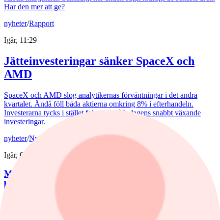
Har den mer att ge?
nyheter
/
Rapport
Igår, 11:29
Jätteinvesteringar sänker SpaceX och
AMD
SpaceX och AMD slog analytikernas förväntningar i det andra
kvartalet. Ändå föll båda aktierna omkring 8% i efterhandeln.
Investerarna tycks i stället fokusera på bolagens snabbt växande
investeringar.
nyheter
/
Nvidia
Igår, 09:26
Michael Burry varnar för börstopp – ser risk för
börskrasch
Investeraren Michael Burry, känd från "The Big Short" varnar för
att den amerikanska börsen kan vara nära en topp och riskerar ett