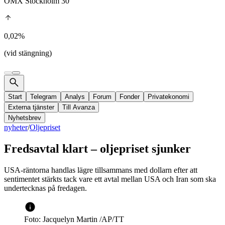
OMX Stockholm 30
0,02%
(vid stängning)
Start
Telegram
Analys
Forum
Fonder
Privatekonomi
Externa tjänster
Till Avanza
Nyhetsbrev
nyheter
/
Oljepriset
Fredsavtal klart – oljepriset sjunker
USA-räntorna handlas lägre tillsammans med dollarn efter att
sentimentet stärkts tack vare ett avtal mellan USA och Iran som ska
undertecknas på fredagen.
Foto: Jacquelyn Martin /AP/TT