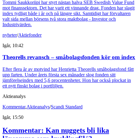
Tommi Saukkoriipi har styrt nästan halva SEB Swedish Value Fund
mot finanssektorn. Det har varit ett vinnande drag. Fonden har slagit
index tydligt både i år och på längre sikt. Samtidigt har förvaltaren
valt sida mellan börsens två stora maktbolag - Investor och
Industrivärden.
nyheter
/
Aktiefonder
Igår, 10:42
Theorells revansch – småbolagsfonden kör om index
Efter flera år av motvind har Henrietta Theorells småbolagsfond fått
upp farten. Under årets första sex månader slog fonden sitt
jämförelseindex med 5,6 procentenheter. Hon har också plockat in
ett nytt finskt bolag i portföljen.
Aktieanalys
Kommentar
,
Aktieanalys
/
Scandi Standard
Igår, 15:50
Kommentar: Kan nuggets bli lika