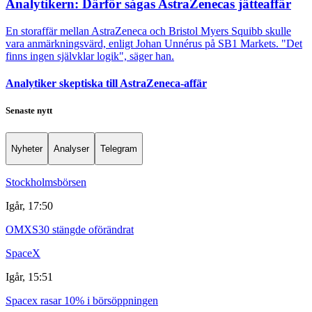
Analytikern: Därför sågas AstraZenecas jätteaffär
En storaffär mellan AstraZeneca och Bristol Myers Squibb skulle
vara anmärkningsvärd, enligt Johan Unnérus på SB1 Markets. "Det
finns ingen självklar logik", säger han.
Analytiker skeptiska till AstraZeneca-affär
Senaste nytt
Nyheter
Analyser
Telegram
Stockholmsbörsen
Igår, 17:50
OMXS30 stängde oförändrat
SpaceX
Igår, 15:51
Spacex rasar 10% i börsöppningen