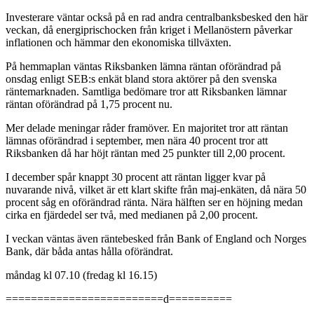
Investerare väntar också på en rad andra centralbanksbesked den här
veckan, då energiprischocken från kriget i Mellanöstern påverkar
inflationen och hämmar den ekonomiska tillväxten.
På hemmaplan väntas Riksbanken lämna räntan oförändrad på
onsdag enligt SEB:s enkät bland stora aktörer på den svenska
räntemarknaden. Samtliga bedömare tror att Riksbanken lämnar
räntan oförändrad på 1,75 procent nu.
Mer delade meningar råder framöver. En majoritet tror att räntan
lämnas oförändrad i september, men nära 40 procent tror att
Riksbanken då har höjt räntan med 25 punkter till 2,00 procent.
I december spår knappt 30 procent att räntan ligger kvar på
nuvarande nivå, vilket är ett klart skifte från maj-enkäten, då nära 50
procent såg en oförändrad ränta. Nära hälften ser en höjning medan
cirka en fjärdedel ser två, med medianen på 2,00 procent.
I veckan väntas även räntebesked från Bank of England och Norges
Bank, där båda antas hålla oförändrat.
måndag kl 07.10 (fredag kl 16.15)
=========================d==========