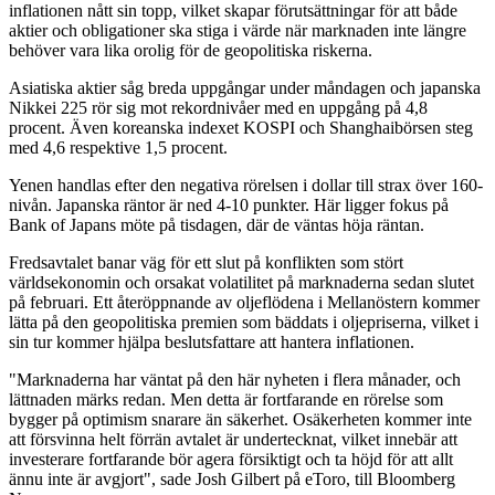
inflationen nått sin topp, vilket skapar förutsättningar för att både
aktier och obligationer ska stiga i värde när marknaden inte längre
behöver vara lika orolig för de geopolitiska riskerna.
Asiatiska aktier såg breda uppgångar under måndagen och japanska
Nikkei 225 rör sig mot rekordnivåer med en uppgång på 4,8
procent. Även koreanska indexet KOSPI och Shanghaibörsen steg
med 4,6 respektive 1,5 procent.
Yenen handlas efter den negativa rörelsen i dollar till strax över 160-
nivån. Japanska räntor är ned 4-10 punkter. Här ligger fokus på
Bank of Japans möte på tisdagen, där de väntas höja räntan.
Fredsavtalet banar väg för ett slut på konflikten som stört
världsekonomin och orsakat volatilitet på marknaderna sedan slutet
på februari. Ett återöppnande av oljeflödena i Mellanöstern kommer
lätta på den geopolitiska premien som bäddats i oljepriserna, vilket i
sin tur kommer hjälpa beslutsfattare att hantera inflationen.
"Marknaderna har väntat på den här nyheten i flera månader, och
lättnaden märks redan. Men detta är fortfarande en rörelse som
bygger på optimism snarare än säkerhet. Osäkerheten kommer inte
att försvinna helt förrän avtalet är undertecknat, vilket innebär att
investerare fortfarande bör agera försiktigt och ta höjd för att allt
ännu inte är avgjort", sade Josh Gilbert på eToro, till Bloomberg