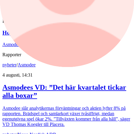
kraftigt fall.
nyheter
/
Aktierekommendationer
Igår, 07:47
Höjda riktkurser för Asmodee
Asmodee får flera höjda riktkurser efter gårdagens rapport.
Rapporter
nyheter
/
Asmodee
4 augusti, 14:31
Asmodees VD: ”Det här kvartalet tickar
alla boxar”
Asmodee slår analytikernas förväntningar och aktien lyfter 8% på
rapporten. Brädspel och samlarkort växer tvåsiffrigt, medan
egenutgivna spel ökar 2%. ”Tillväxten kommer från alla håll”, säger
VD Thomas Koegler till Placera.