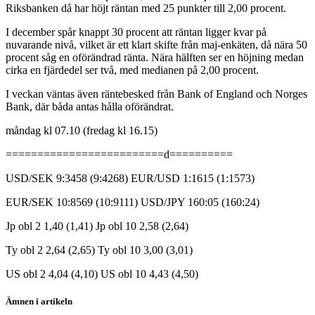
Riksbanken då har höjt räntan med 25 punkter till 2,00 procent.
I december spår knappt 30 procent att räntan ligger kvar på
nuvarande nivå, vilket är ett klart skifte från maj-enkäten, då nära 50
procent såg en oförändrad ränta. Nära hälften ser en höjning medan
cirka en fjärdedel ser två, med medianen på 2,00 procent.
I veckan väntas även räntebesked från Bank of England och Norges
Bank, där båda antas hålla oförändrat.
måndag kl 07.10 (fredag kl 16.15)
=========================d==========
USD/SEK 9:3458 (9:4268) EUR/USD 1:1615 (1:1573)
EUR/SEK 10:8569 (10:9111) USD/JPY 160:05 (160:24)
Jp obl 2 1,40 (1,41) Jp obl 10 2,58 (2,64)
Ty obl 2 2,64 (2,65) Ty obl 10 3,00 (3,01)
US obl 2 4,04 (4,10) US obl 10 4,43 (4,50)
Ämnen i artikeln