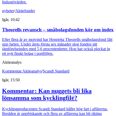
Industrivärden.
nyheter
/
Aktiefonder
Igår, 10:42
Theorells revansch – småbolagsfonden kör om index
Efter flera år av motvind har Henrietta Theorells småbolagsfond fått
upp farten. Under årets första sex månader slog fonden sitt
jämförelseindex med 5,6 procentenheter. Hon har också plockat in
ett nytt finskt bolag i portföljen.
Aktieanalys
Kommentar
,
Aktieanalys
/
Scandi Standard
Igår, 15:50
Kommentar: Kan nuggets bli lika
lönsamma som kycklingfilé?
Kycklingproducenten Scandi Standard håller hög fart i affärerna.
Bredden är uppfriskande och flera av affärerna kan bli riktiga