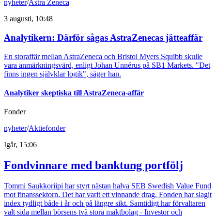
nyheter
/
Astra Zeneca
3 augusti, 10:48
Analytikern: Därför sågas AstraZenecas jätteaffär
En storaffär mellan AstraZeneca och Bristol Myers Squibb skulle
vara anmärkningsvärd, enligt Johan Unnérus på SB1 Markets. "Det
finns ingen självklar logik", säger han.
Analytiker skeptiska till AstraZeneca-affär
Fonder
nyheter
/
Aktiefonder
Igår, 15:06
Fondvinnare med banktung portfölj
Tommi Saukkoriipi har styrt nästan halva SEB Swedish Value Fund
mot finanssektorn. Det har varit ett vinnande drag. Fonden har slagit
index tydligt både i år och på längre sikt. Samtidigt har förvaltaren
valt sida mellan börsens två stora maktbolag - Investor och