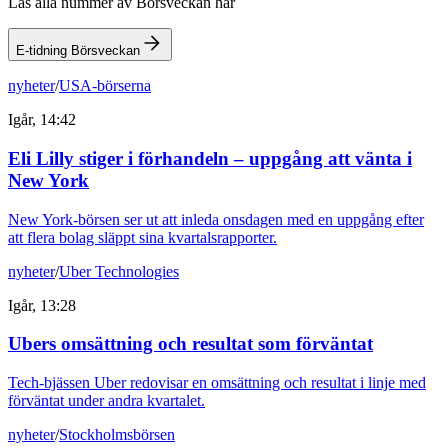
Läs alla nummer av Börsveckan här
E-tidning Börsveckan
nyheter
/
USA-börserna
Igår, 14:42
Eli Lilly stiger i förhandeln – uppgång att vänta i
New York
New York-börsen ser ut att inleda onsdagen med en uppgång efter
att flera bolag släppt sina kvartalsrapporter.
nyheter
/
Uber Technologies
Igår, 13:28
Ubers omsättning och resultat som förväntat
Tech-bjässen Uber redovisar en omsättning och resultat i linje med
förväntat under andra kvartalet.
nyheter
/
Stockholmsbörsen