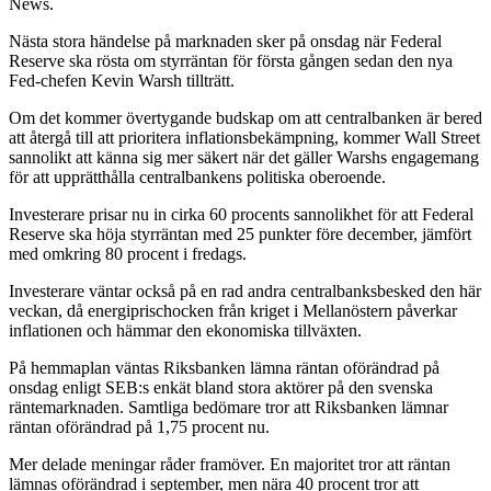
News.
Nästa stora händelse på marknaden sker på onsdag när Federal
Reserve ska rösta om styrräntan för första gången sedan den nya
Fed-chefen Kevin Warsh tillträtt.
Om det kommer övertygande budskap om att centralbanken är bered
att återgå till att prioritera inflationsbekämpning, kommer Wall Street
sannolikt att känna sig mer säkert när det gäller Warshs engagemang
för att upprätthålla centralbankens politiska oberoende.
Investerare prisar nu in cirka 60 procents sannolikhet för att Federal
Reserve ska höja styrräntan med 25 punkter före december, jämfört
med omkring 80 procent i fredags.
Investerare väntar också på en rad andra centralbanksbesked den här
veckan, då energiprischocken från kriget i Mellanöstern påverkar
inflationen och hämmar den ekonomiska tillväxten.
På hemmaplan väntas Riksbanken lämna räntan oförändrad på
onsdag enligt SEB:s enkät bland stora aktörer på den svenska
räntemarknaden. Samtliga bedömare tror att Riksbanken lämnar
räntan oförändrad på 1,75 procent nu.
Mer delade meningar råder framöver. En majoritet tror att räntan
lämnas oförändrad i september, men nära 40 procent tror att