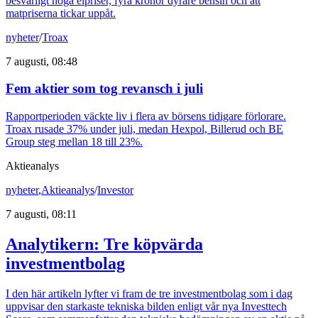
besvärligt höga elpriser, fyra kronor dyrare bensin och att
matpriserna tickar uppåt.
nyheter
/
Troax
7 augusti, 08:48
Fem aktier som tog revansch i juli
Rapportperioden väckte liv i flera av börsens tidigare förlorare.
Troax rusade 37% under juli, medan Hexpol, Billerud och BE
Group steg mellan 18 till 23%.
Aktieanalys
nyheter
,
Aktieanalys
/
Investor
7 augusti, 08:11
Analytikern: Tre köpvärda
investmentbolag
I den här artikeln lyfter vi fram de tre investmentbolag som i dag
uppvisar den starkaste tekniska bilden enligt vår nya Investtech