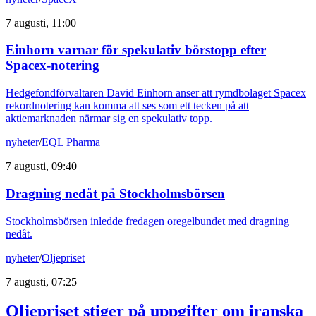
7 augusti, 11:00
Einhorn varnar för spekulativ börstopp efter
Spacex-notering
Hedgefondförvaltaren David Einhorn anser att rymdbolaget Spacex
rekordnotering kan komma att ses som ett tecken på att
aktiemarknaden närmar sig en spekulativ topp.
nyheter
/
EQL Pharma
7 augusti, 09:40
Dragning nedåt på Stockholmsbörsen
Stockholmsbörsen inledde fredagen oregelbundet med dragning
nedåt.
nyheter
/
Oljepriset
7 augusti, 07:25
Oljepriset stiger på uppgifter om iranska