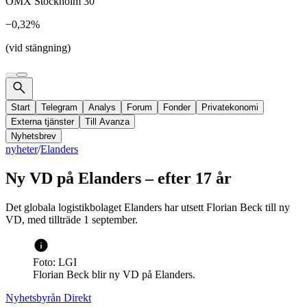
OMX Stockholm 30
−0,32%
(vid stängning)
Start
Telegram
Analys
Forum
Fonder
Privatekonomi
Externa tjänster
Till Avanza
Nyhetsbrev
nyheter
/
Elanders
Ny VD på Elanders – efter 17 år
Det globala logistikbolaget Elanders har utsett Florian Beck till ny
VD, med tillträde 1 september.
Foto: LGI
Florian Beck blir ny VD på Elanders.
Nyhetsbyrån Direkt