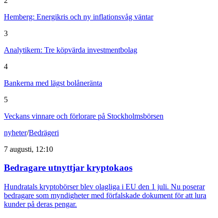
2
Hemberg: Energikris och ny inflationsvåg väntar
3
Analytikern: Tre köpvärda investmentbolag
4
Bankerna med lägst bolåneränta
5
Veckans vinnare och förlorare på Stockholmsbörsen
nyheter
/
Bedrägeri
7 augusti, 12:10
Bedragare utnyttjar kryptokaos
Hundratals kryptobörser blev olagliga i EU den 1 juli. Nu poserar
bedragare som myndigheter med förfalskade dokument för att lura
kunder på deras pengar.