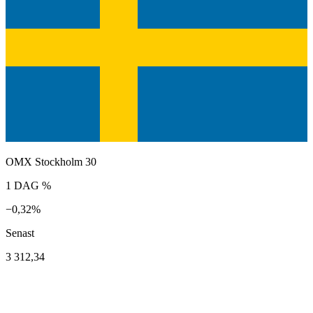
OMX Stockholm 30
1 DAG %
−0,32%
Senast
3 312,34