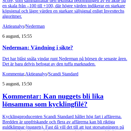
Score, som sammanfattar den tekniska bedömningen av en aktie på
en skala från –100 till +100, där högre värden indikerar en starkare
köpsignal och lägre värden en starkare säljsignal enligt Investtechs
algoritmer.
Aktieanalys
/
Nederman
6 augusti, 15:55
Nederman: Vändning i sikte?
Det har blåst snåla vindar runt Nederman på börsen de senaste åren.
Det är bara delvis befogat av den tuffa marknaden.
Kommentar
,
Aktieanalys
/
Scandi Standard
5 augusti, 15:50
Kommentar: Kan nuggets bli lika
lönsamma som kycklingfilé?
Kycklingproducenten Scandi Standard håller hög fart i affärerna.
Bredden är uppfriskande och flera av affärerna kan bli riktiga
guldklimpar (nuggets). Fast då vill det till att just storsatsningen på