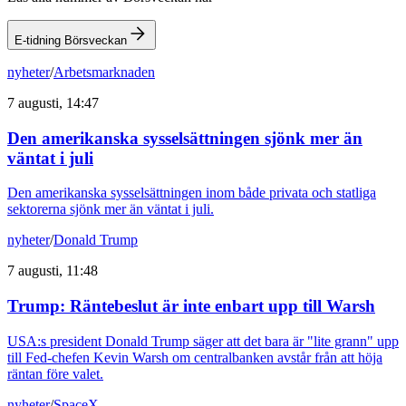
E-tidning Börsveckan
nyheter
/
Arbetsmarknaden
7 augusti, 14:47
Den amerikanska sysselsättningen sjönk mer än
väntat i juli
Den amerikanska sysselsättningen inom både privata och statliga
sektorerna sjönk mer än väntat i juli.
nyheter
/
Donald Trump
7 augusti, 11:48
Trump: Räntebeslut är inte enbart upp till Warsh
USA:s president Donald Trump säger att det bara är "lite grann" upp
till Fed-chefen Kevin Warsh om centralbanken avstår från att höja
räntan före valet.
nyheter
/
SpaceX