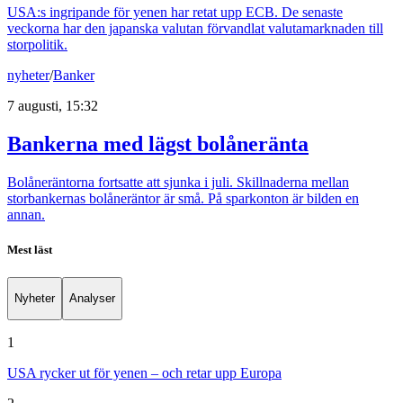
USA:s ingripande för yenen har retat upp ECB. De senaste
veckorna har den japanska valutan förvandlat valutamarknaden till
storpolitik.
nyheter
/
Banker
7 augusti, 15:32
Bankerna med lägst bolåneränta
Bolåneräntorna fortsatte att sjunka i juli. Skillnaderna mellan
storbankernas bolåneräntor är små. På sparkonton är bilden en
annan.
Mest läst
Nyheter
Analyser
1
USA rycker ut för yenen – och retar upp Europa