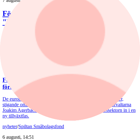
7 augusti, 15:58
Förvaltaren efter Troax rusning:
"Fortsatt stor potential"
Lancelot Sverige steg 8,6% i juli, mot 2,2% för jämförelseindex.
Rapportvinnarna Mips och Troax bidrog till uppgången. I Troax ser
förvaltaren Erik Bertilsson fortsatt stor potential.
nyheter
/
Försvarsbolag
6 augusti, 17:03
Försvarsförvaltarna spår ny tillväxtfas: ”Goda
förutsättningar”
De europeiska försvarsbolagen visar rekordstora orderböcker,
stigande omsättning och förbättrade marginaler. Enligt förvaltarna
Joakim Agerback och Shayan Heidari går nu försvarssektorn in i en
ny tillväxtfas.
nyheter
/
Spiltan Småbolagsfond
6 augusti, 14:51