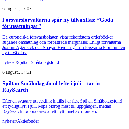
6 augusti, 17:03
Försvarsförvaltarna spår ny tillväxtfas: ”Goda
förutsättningar”
De europeiska försvarsbolagen visar rekordstora orderböcker,
stigande omsättning och förbättrade marginaler. Enligt förvaltarna
Joakim Agerback och Shayan Heidari går nu försvarssektorn in i en
ny tillväxtfas.
nyheter
/
Spiltan Småbolagsfond
6 augusti, 14:51
Spiltan Småbolagsfond lyfte i juli – tar in
RaySearch
Efter en svagare utveckling hittills i år fick Spiltan Småbolagsfond
ett tydligt lyft i juli. Mips bidrog mest till uppgången, medan
RaySearch Laboratories är ett nytt innehav i fonden.
nyheter
/
Aktiefonder