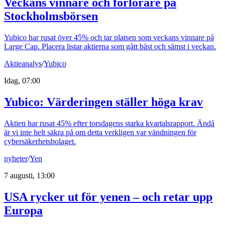
Veckans vinnare och förlorare på
Stockholmsbörsen
Yubico har rusat över 45% och tar platsen som veckans vinnare på
Large Cap. Placera listar aktierna som gått bäst och sämst i veckan.
Aktieanalys
/
Yubico
Idag, 07:00
Yubico: Värderingen ställer höga krav
Aktien har rusat 45% efter torsdagens starka kvartalsrapport. Ändå
är vi inte helt säkra på om detta verkligen var vändningen för
cybersäkerhetsbolaget.
nyheter
/
Yen
7 augusti, 13:00
USA rycker ut för yenen – och retar upp
Europa