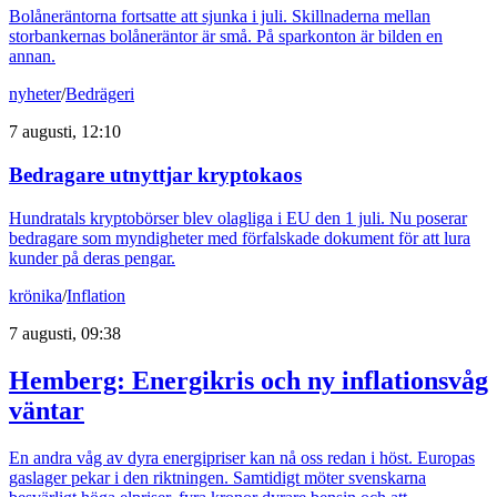
Bolåneräntorna fortsatte att sjunka i juli. Skillnaderna mellan
storbankernas bolåneräntor är små. På sparkonton är bilden en
annan.
nyheter
/
Bedrägeri
7 augusti, 12:10
Bedragare utnyttjar kryptokaos
Hundratals kryptobörser blev olagliga i EU den 1 juli. Nu poserar
bedragare som myndigheter med förfalskade dokument för att lura
kunder på deras pengar.
krönika
/
Inflation
7 augusti, 09:38
Hemberg: Energikris och ny inflationsvåg
väntar
En andra våg av dyra energipriser kan nå oss redan i höst. Europas
gaslager pekar i den riktningen. Samtidigt möter svenskarna