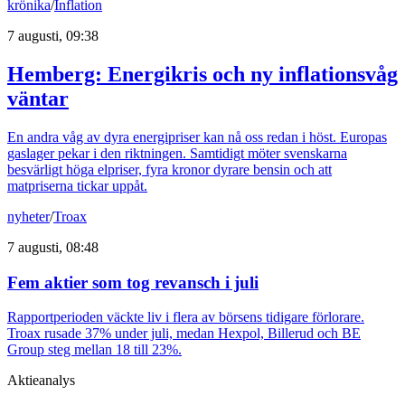
krönika
/
Inflation
7 augusti, 09:38
Hemberg: Energikris och ny inflationsvåg
väntar
En andra våg av dyra energipriser kan nå oss redan i höst. Europas
gaslager pekar i den riktningen. Samtidigt möter svenskarna
besvärligt höga elpriser, fyra kronor dyrare bensin och att
matpriserna tickar uppåt.
nyheter
/
Troax
7 augusti, 08:48
Fem aktier som tog revansch i juli
Rapportperioden väckte liv i flera av börsens tidigare förlorare.
Troax rusade 37% under juli, medan Hexpol, Billerud och BE
Group steg mellan 18 till 23%.
Aktieanalys