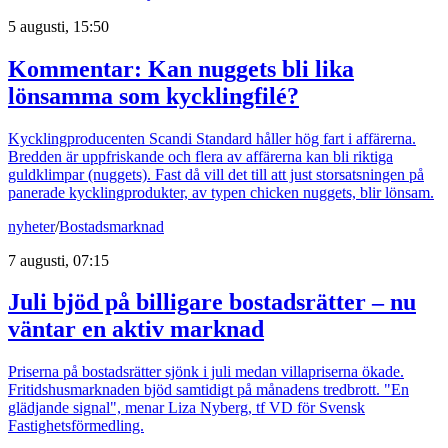
5 augusti, 15:50
Kommentar: Kan nuggets bli lika
lönsamma som kycklingfilé?
Kycklingproducenten Scandi Standard håller hög fart i affärerna.
Bredden är uppfriskande och flera av affärerna kan bli riktiga
guldklimpar (nuggets). Fast då vill det till att just storsatsningen på
panerade kycklingprodukter, av typen chicken nuggets, blir lönsam.
nyheter
/
Bostadsmarknad
7 augusti, 07:15
Juli bjöd på billigare bostadsrätter – nu
väntar en aktiv marknad
Priserna på bostadsrätter sjönk i juli medan villapriserna ökade.
Fritidshusmarknaden bjöd samtidigt på månadens tredbrott. "En
glädjande signal", menar Liza Nyberg, tf VD för Svensk
Fastighetsförmedling.