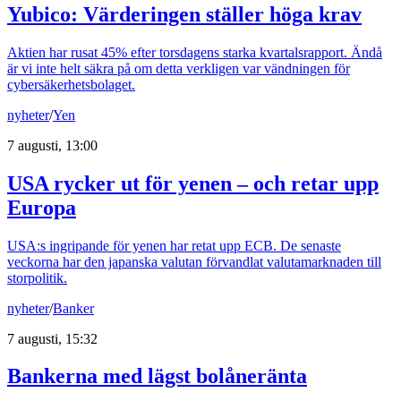
Yubico: Värderingen ställer höga krav
Aktien har rusat 45% efter torsdagens starka kvartalsrapport. Ändå
är vi inte helt säkra på om detta verkligen var vändningen för
cybersäkerhetsbolaget.
nyheter
/
Yen
7 augusti, 13:00
USA rycker ut för yenen – och retar upp
Europa
USA:s ingripande för yenen har retat upp ECB. De senaste
veckorna har den japanska valutan förvandlat valutamarknaden till
storpolitik.
nyheter
/
Banker
7 augusti, 15:32
Bankerna med lägst bolåneränta