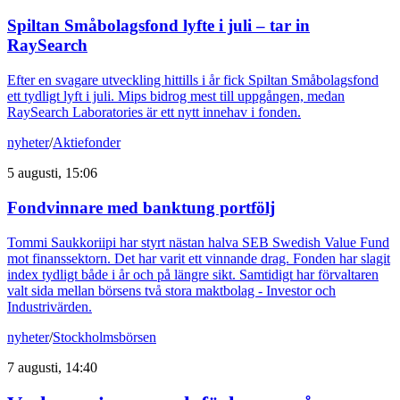
Spiltan Småbolagsfond lyfte i juli – tar in
RaySearch
Efter en svagare utveckling hittills i år fick Spiltan Småbolagsfond
ett tydligt lyft i juli. Mips bidrog mest till uppgången, medan
RaySearch Laboratories är ett nytt innehav i fonden.
nyheter
/
Aktiefonder
5 augusti, 15:06
Fondvinnare med banktung portfölj
Tommi Saukkoriipi har styrt nästan halva SEB Swedish Value Fund
mot finanssektorn. Det har varit ett vinnande drag. Fonden har slagit
index tydligt både i år och på längre sikt. Samtidigt har förvaltaren
valt sida mellan börsens två stora maktbolag - Investor och
Industrivärden.
nyheter
/
Stockholmsbörsen
7 augusti, 14:40