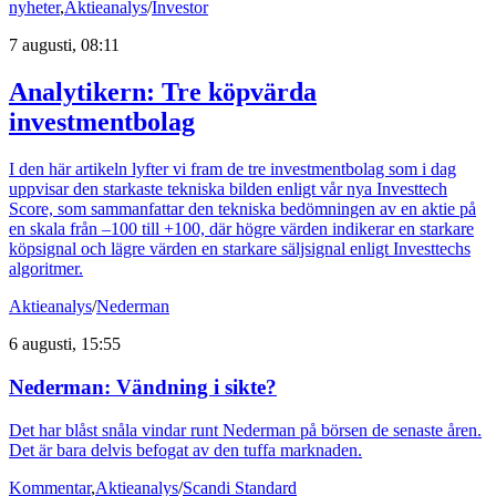
nyheter
,
Aktieanalys
/
Investor
7 augusti, 08:11
Analytikern: Tre köpvärda
investmentbolag
I den här artikeln lyfter vi fram de tre investmentbolag som i dag
uppvisar den starkaste tekniska bilden enligt vår nya Investtech
Score, som sammanfattar den tekniska bedömningen av en aktie på
en skala från –100 till +100, där högre värden indikerar en starkare
köpsignal och lägre värden en starkare säljsignal enligt Investtechs
algoritmer.
Aktieanalys
/
Nederman
6 augusti, 15:55
Nederman: Vändning i sikte?
Det har blåst snåla vindar runt Nederman på börsen de senaste åren.
Det är bara delvis befogat av den tuffa marknaden.
Kommentar
,
Aktieanalys
/
Scandi Standard