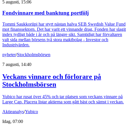
5 augusti, 15:06
Fondvinnare med banktung portfölj
Tommi Saukkoriipi har styrt nästan halva SEB Swedish Value Fund
mot finanssektorn. Det har varit ett vinnande drag. Fonden har slagit
index tydligt både i år och på längre sikt. Samtidigt har förvaltaren
valt sida mellan börsens två stora maktbolag - Investor och
Industrivärden.
nyheter
/
Stockholmsbörsen
7 augusti, 14:40
Veckans vinnare och förlorare på
Stockholmsbörsen
Yubico har rusat över 45% och tar platsen som veckans vinnare på
Large Cap. Placera listar aktierna som gått bäst och sämst i veckan.
Aktieanalys
/
Yubico
Idag, 07:00