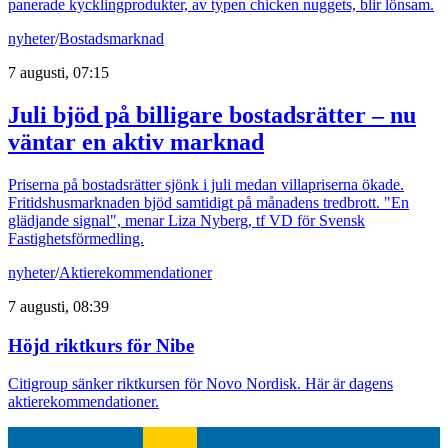
panerade kycklingprodukter, av typen chicken nuggets, blir lönsam.
nyheter
/
Bostadsmarknad
7 augusti, 07:15
Juli bjöd på billigare bostadsrätter – nu
väntar en aktiv marknad
Priserna på bostadsrätter sjönk i juli medan villapriserna ökade.
Fritidshusmarknaden bjöd samtidigt på månadens tredbrott. "En
glädjande signal", menar Liza Nyberg, tf VD för Svensk
Fastighetsförmedling.
nyheter
/
Aktierekommendationer
7 augusti, 08:39
Höjd riktkurs för Nibe
Citigroup sänker riktkursen för Novo Nordisk. Här är dagens
aktierekommendationer.