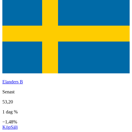
Elanders B
Senast
53,20
1 dag %
−1,48%
Köp
Sälj