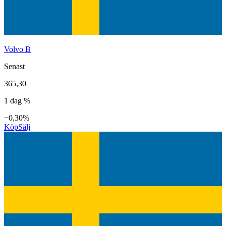
Volvo B
Senast
365,30
1 dag %
−0,30%
Köp
Sälj