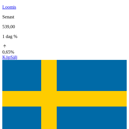
Loomis
Senast
539,00
1 dag %
0,65%
Köp
Sälj