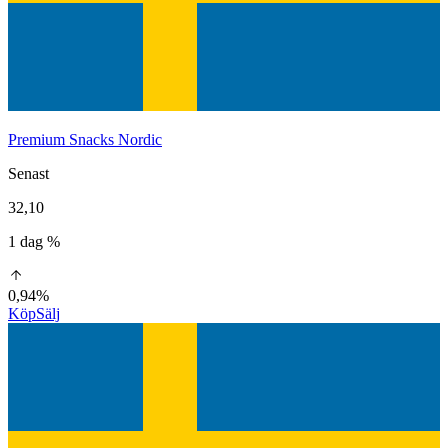
Premium Snacks Nordic
Senast
32,10
1 dag %
0,94%
Köp
Sälj