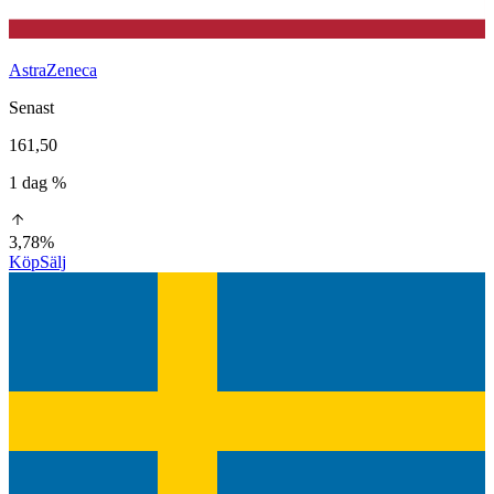
AstraZeneca
Senast
161,50
1 dag %
3,78%
Köp
Sälj