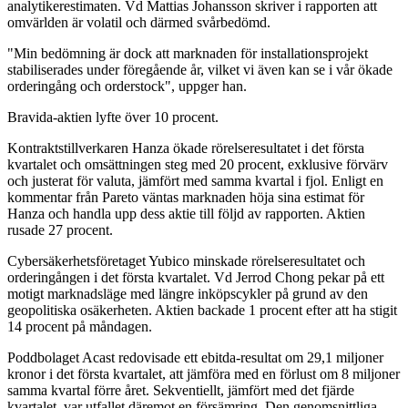
analytikerestimaten. Vd Mattias Johansson skriver i rapporten att
omvärlden är volatil och därmed svårbedömd.
"Min bedömning är dock att marknaden för installationsprojekt
stabiliserades under föregående år, vilket vi även kan se i vår ökade
orderingång och orderstock", uppger han.
Bravida-aktien lyfte över 10 procent.
Kontraktstillverkaren Hanza ökade rörelseresultatet i det första
kvartalet och omsättningen steg med 20 procent, exklusive förvärv
och justerat för valuta, jämfört med samma kvartal i fjol. Enligt en
kommentar från Pareto väntas marknaden höja sina estimat för
Hanza och handla upp dess aktie till följd av rapporten. Aktien
rusade 27 procent.
Cybersäkerhetsföretaget Yubico minskade rörelseresultatet och
orderingången i det första kvartalet. Vd Jerrod Chong pekar på ett
motigt marknadsläge med längre inköpscykler på grund av den
geopolitiska osäkerheten. Aktien backade 1 procent efter att ha stigit
14 procent på måndagen.
Poddbolaget Acast redovisade ett ebitda-resultat om 29,1 miljoner
kronor i det första kvartalet, att jämföra med en förlust om 8 miljoner
samma kvartal förre året. Sekventiellt, jämfört med det fjärde
kvartalet, var utfallet däremot en försämring. Den genomsnittliga