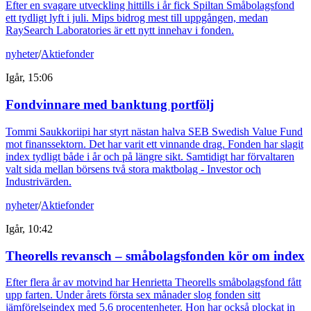
Efter en svagare utveckling hittills i år fick Spiltan Småbolagsfond
ett tydligt lyft i juli. Mips bidrog mest till uppgången, medan
RaySearch Laboratories är ett nytt innehav i fonden.
nyheter
/
Aktiefonder
Igår, 15:06
Fondvinnare med banktung portfölj
Tommi Saukkoriipi har styrt nästan halva SEB Swedish Value Fund
mot finanssektorn. Det har varit ett vinnande drag. Fonden har slagit
index tydligt både i år och på längre sikt. Samtidigt har förvaltaren
valt sida mellan börsens två stora maktbolag - Investor och
Industrivärden.
nyheter
/
Aktiefonder
Igår, 10:42
Theorells revansch – småbolagsfonden kör om index
Efter flera år av motvind har Henrietta Theorells småbolagsfond fått
upp farten. Under årets första sex månader slog fonden sitt
jämförelseindex med 5,6 procentenheter. Hon har också plockat in