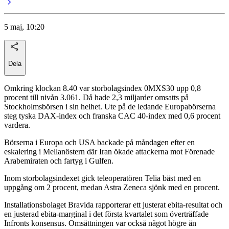
5 maj, 10:20
Dela
Omkring klockan 8.40 var storbolagsindex 0MXS30 upp 0,8
procent till nivån 3.061. Då hade 2,3 miljarder omsatts på
Stockholmsbörsen i sin helhet. Ute på de ledande Europabörserna
steg tyska DAX-index och franska CAC 40-index med 0,6 procent
vardera.
Börserna i Europa och USA backade på måndagen efter en
eskalering i Mellanöstern där Iran ökade attackerna mot Förenade
Arabemiraten och fartyg i Gulfen.
Inom storbolagsindexet gick teleoperatören Telia bäst med en
uppgång om 2 procent, medan Astra Zeneca sjönk med en procent.
Installationsbolaget Bravida rapporterar ett justerat ebita-resultat och
en justerad ebita-marginal i det första kvartalet som överträffade
Infronts konsensus. Omsättningen var också något högre än