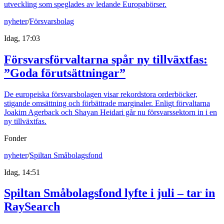
utveckling som speglades av ledande Europabörser.
nyheter
/
Försvarsbolag
Idag, 17:03
Försvarsförvaltarna spår ny tillväxtfas:
”Goda förutsättningar”
De europeiska försvarsbolagen visar rekordstora orderböcker,
stigande omsättning och förbättrade marginaler. Enligt förvaltarna
Joakim Agerback och Shayan Heidari går nu försvarssektorn in i en
ny tillväxtfas.
Fonder
nyheter
/
Spiltan Småbolagsfond
Idag, 14:51
Spiltan Småbolagsfond lyfte i juli – tar in
RaySearch