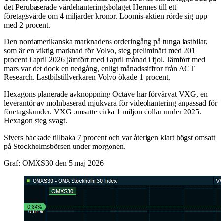
det Perubaserade värdehanteringsbolaget Hermes till ett
företagsvärde om 4 miljarder kronor. Loomis-aktien rörde sig upp
med 2 procent.
Den nordamerikanska marknadens orderingång på tunga lastbilar,
som är en viktig marknad för Volvo, steg preliminärt med 201
procent i april 2026 jämfört med i april månad i fjol. Jämfört med
mars var det dock en nedgång, enligt månadssiffror från ACT
Research. Lastbilstillverkaren Volvo ökade 1 procent.
Hexagons planerade avknoppning Octave har förvärvat VXG, en
leverantör av molnbaserad mjukvara för videohantering anpassad för
företagskunder. VXG omsatte cirka 1 miljon dollar under 2025.
Hexagon steg svagt.
Sivers backade tillbaka 7 procent och var återigen klart högst omsatt
på Stockholmsbörsen under morgonen.
Graf: OMXS30 den 5 maj 2026