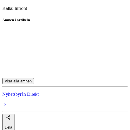
Källa: Infront
Ämnen i artikeln
Bahnhof
Yubico
Loomis
Telia Company
Hexagon
Visa alla ämnen
Nyhetsbyrån Direkt
Dela