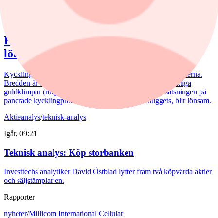
Kommentar
,
Aktieanalys
/
Scandi Standard
Igår, 15:50
Kommentar: Kan nuggets bli lika
lönsamma som kycklingfilé?
Kycklingproducenten Scandi Standard håller hög fart i affärerna.
Bredden är uppfriskande och flera av affärerna kan bli riktiga
guldklimpar (nuggets). Fast då vill det till att just storsatsningen på
panerade kycklingprodukter, av typen chicken nuggets, blir lönsam.
Aktieanalys
/
teknisk-analys
Igår, 09:21
Teknisk analys: Köp storbanken
Investtechs analytiker David Östblad lyfter fram två köpvärda aktier
och säljstämplar en.
Rapporter
nyheter
/
Millicom International Cellular