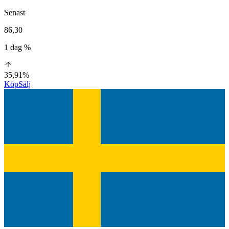
Senast
86,30
1 dag %
35,91%
Köp
Sälj