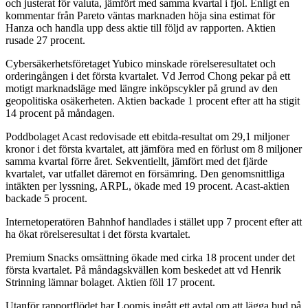
och justerat för valuta, jämfört med samma kvartal i fjol. Enligt en
kommentar från Pareto väntas marknaden höja sina estimat för
Hanza och handla upp dess aktie till följd av rapporten. Aktien
rusade 27 procent.
Cybersäkerhetsföretaget Yubico minskade rörelseresultatet och
orderingången i det första kvartalet. Vd Jerrod Chong pekar på ett
motigt marknadsläge med längre inköpscykler på grund av den
geopolitiska osäkerheten. Aktien backade 1 procent efter att ha stigit
14 procent på måndagen.
Poddbolaget Acast redovisade ett ebitda-resultat om 29,1 miljoner
kronor i det första kvartalet, att jämföra med en förlust om 8 miljoner
samma kvartal förre året. Sekventiellt, jämfört med det fjärde
kvartalet, var utfallet däremot en försämring. Den genomsnittliga
intäkten per lyssning, ARPL, ökade med 19 procent. Acast-aktien
backade 5 procent.
Internetoperatören Bahnhof handlades i stället upp 7 procent efter att
ha ökat rörelseresultat i det första kvartalet.
Premium Snacks omsättning ökade med cirka 18 procent under det
första kvartalet. På måndagskvällen kom beskedet att vd Henrik
Strinning lämnar bolaget. Aktien föll 17 procent.
Utanför rapportflödet har Loomis ingått ett avtal om att lägga bud på