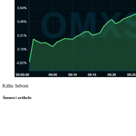
Källa: Infront
Ämnen i artikeln
Bahnhof
Yubico
Loomis
Telia Company