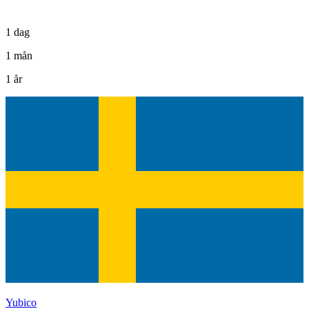
1 dag
1 mån
1 år
Yubico