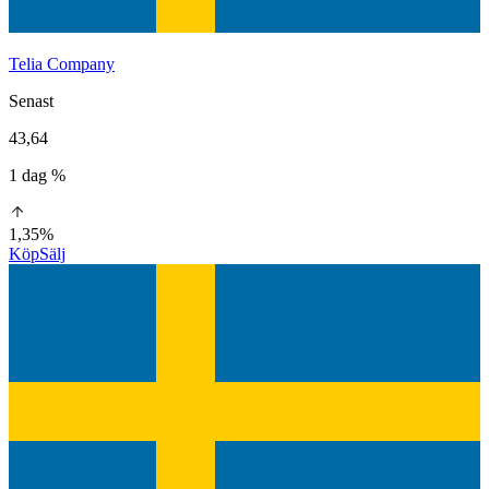
Telia Company
Senast
43,64
1 dag %
1,35%
Köp
Sälj