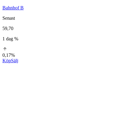
Bahnhof B
Senast
59,70
1 dag %
0,17%
Köp
Sälj