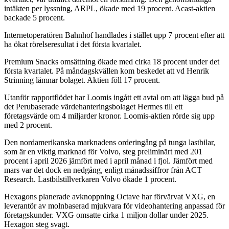
intäkten per lyssning, ARPL, ökade med 19 procent. Acast-aktien
backade 5 procent.
Internetoperatören Bahnhof handlades i stället upp 7 procent efter att
ha ökat rörelseresultat i det första kvartalet.
Premium Snacks omsättning ökade med cirka 18 procent under det
första kvartalet. På måndagskvällen kom beskedet att vd Henrik
Strinning lämnar bolaget. Aktien föll 17 procent.
Utanför rapportflödet har Loomis ingått ett avtal om att lägga bud på
det Perubaserade värdehanteringsbolaget Hermes till ett
företagsvärde om 4 miljarder kronor. Loomis-aktien rörde sig upp
med 2 procent.
Den nordamerikanska marknadens orderingång på tunga lastbilar,
som är en viktig marknad för Volvo, steg preliminärt med 201
procent i april 2026 jämfört med i april månad i fjol. Jämfört med
mars var det dock en nedgång, enligt månadssiffror från ACT
Research. Lastbilstillverkaren Volvo ökade 1 procent.
Hexagons planerade avknoppning Octave har förvärvat VXG, en
leverantör av molnbaserad mjukvara för videohantering anpassad för
företagskunder. VXG omsatte cirka 1 miljon dollar under 2025.
Hexagon steg svagt.