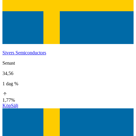
Sivers Semiconductors
Senast
34,56
1 dag %
1,77%
Köp
Sälj