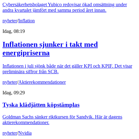
Cybersäkerhetsbolaget Yubico redovisar ökad omsättning under
andra kvartalet jämfört med samma period året innan.
nyheter
/
Inflation
Idag, 08:19
Inflationen sjunker i takt med
energipriserna
Inflationen i juli sjönk både när det gäller KPI och KPIF. Det visar
preliminära siffror från SCB.
nyheter
/
Aktierekommendationer
Idag, 09:29
Tyska klädjätten köpstämplas
Goldman Sachs sänker riktkursen för Sandvik. Här är dagens
aktierekommendationer.
nyheter
/
Nvidia