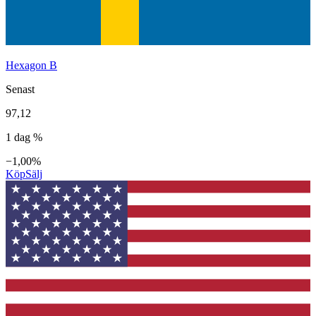
Hexagon B
Senast
97,12
1 dag %
−1,00%
Köp
Sälj