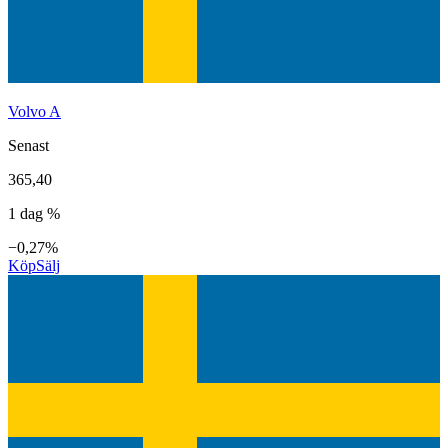
Volvo A
Senast
365,40
1 dag %
−0,27%
Köp
Sälj