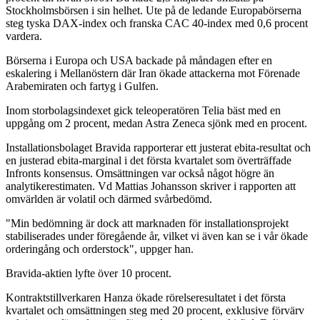
Stockholmsbörsen i sin helhet. Ute på de ledande Europabörserna
steg tyska DAX-index och franska CAC 40-index med 0,6 procent
vardera.
Börserna i Europa och USA backade på måndagen efter en
eskalering i Mellanöstern där Iran ökade attackerna mot Förenade
Arabemiraten och fartyg i Gulfen.
Inom storbolagsindexet gick teleoperatören Telia bäst med en
uppgång om 2 procent, medan Astra Zeneca sjönk med en procent.
Installationsbolaget Bravida rapporterar ett justerat ebita-resultat och
en justerad ebita-marginal i det första kvartalet som överträffade
Infronts konsensus. Omsättningen var också något högre än
analytikerestimaten. Vd Mattias Johansson skriver i rapporten att
omvärlden är volatil och därmed svårbedömd.
"Min bedömning är dock att marknaden för installationsprojekt
stabiliserades under föregående år, vilket vi även kan se i vår ökade
orderingång och orderstock", uppger han.
Bravida-aktien lyfte över 10 procent.
Kontraktstillverkaren Hanza ökade rörelseresultatet i det första
kvartalet och omsättningen steg med 20 procent, exklusive förvärv