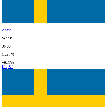
Acast
Senast
36,65
1 dag %
−0,27%
Köp
Sälj