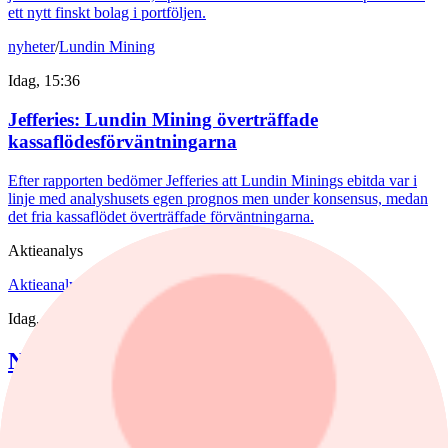
ett nytt finskt bolag i portföljen.
nyheter
/
Lundin Mining
Idag, 15:36
Jefferies: Lundin Mining överträffade
kassaflödesförväntningarna
Efter rapporten bedömer Jefferies att Lundin Minings ebitda var i
linje med analyshusets egen prognos men under konsensus, medan
det fria kassaflödet överträffade förväntningarna.
Aktieanalys
Aktieanalys
/
Nederman
Idag, 15:55
Nederman: Vändning i sikte?
Det har blåst snåla vindar runt Nederman på börsen de senaste åren.
Det är bara delvis befogat av den tuffa marknaden.