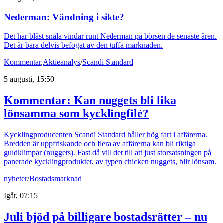
Nederman: Vändning i sikte?
Det har blåst snåla vindar runt Nederman på börsen de senaste åren.
Det är bara delvis befogat av den tuffa marknaden.
Kommentar
,
Aktieanalys
/
Scandi Standard
5 augusti, 15:50
Kommentar: Kan nuggets bli lika
lönsamma som kycklingfilé?
Kycklingproducenten Scandi Standard håller hög fart i affärerna.
Bredden är uppfriskande och flera av affärerna kan bli riktiga
guldklimpar (nuggets). Fast då vill det till att just storsatsningen på
panerade kycklingprodukter, av typen chicken nuggets, blir lönsam.
nyheter
/
Bostadsmarknad
Igår, 07:15
Juli bjöd på billigare bostadsrätter – nu