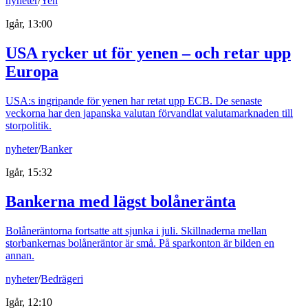
nyheter
/
Yen
Igår, 13:00
USA rycker ut för yenen – och retar upp
Europa
USA:s ingripande för yenen har retat upp ECB. De senaste
veckorna har den japanska valutan förvandlat valutamarknaden till
storpolitik.
nyheter
/
Banker
Igår, 15:32
Bankerna med lägst bolåneränta
Bolåneräntorna fortsatte att sjunka i juli. Skillnaderna mellan
storbankernas bolåneräntor är små. På sparkonton är bilden en
annan.
nyheter
/
Bedrägeri
Igår, 12:10