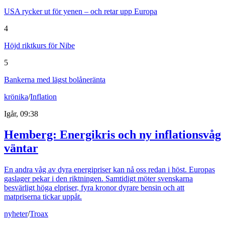
USA rycker ut för yenen – och retar upp Europa
4
Höjd riktkurs för Nibe
5
Bankerna med lägst bolåneränta
krönika
/
Inflation
Igår, 09:38
Hemberg: Energikris och ny inflationsvåg
väntar
En andra våg av dyra energipriser kan nå oss redan i höst. Europas
gaslager pekar i den riktningen. Samtidigt möter svenskarna
besvärligt höga elpriser, fyra kronor dyrare bensin och att
matpriserna tickar uppåt.
nyheter
/
Troax