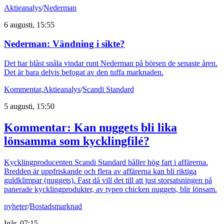
Aktieanalys
/
Nederman
6 augusti, 15:55
Nederman: Vändning i sikte?
Det har blåst snåla vindar runt Nederman på börsen de senaste åren.
Det är bara delvis befogat av den tuffa marknaden.
Kommentar
,
Aktieanalys
/
Scandi Standard
5 augusti, 15:50
Kommentar: Kan nuggets bli lika
lönsamma som kycklingfilé?
Kycklingproducenten Scandi Standard håller hög fart i affärerna.
Bredden är uppfriskande och flera av affärerna kan bli riktiga
guldklimpar (nuggets). Fast då vill det till att just storsatsningen på
panerade kycklingprodukter, av typen chicken nuggets, blir lönsam.
nyheter
/
Bostadsmarknad
Igår, 07:15