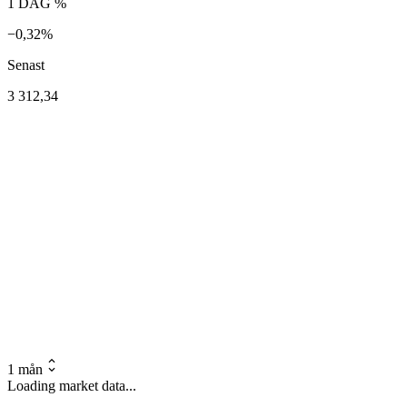
1 DAG %
−0,32%
Senast
3 312,34
1 mån
Loading market data...