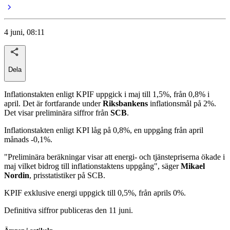
4 juni, 08:11
Dela
Inflationstakten enligt KPIF uppgick i maj till 1,5%, från 0,8% i
april. Det är fortfarande under
Riksbankens
inflationsmål på 2%.
Det visar preliminära siffror från
SCB
.
Inflationstakten enligt KPI låg på 0,8%, en uppgång från april
månads -0,1%.
"Preliminära beräkningar visar att energi- och tjänstepriserna ökade i
maj vilket bidrog till inflationstaktens uppgång", säger
Mikael
Nordin
, prisstatistiker på SCB.
KPIF exklusive energi uppgick till 0,5%, från aprils 0%.
Definitiva siffror publiceras den 11 juni.