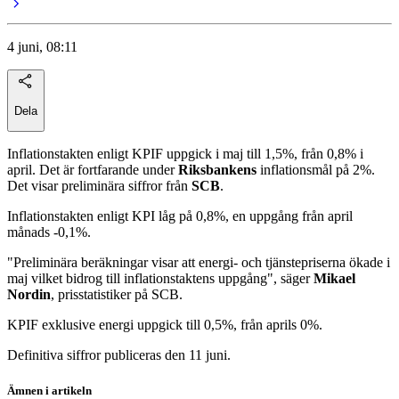
4 juni, 08:11
Dela
Inflationstakten enligt KPIF uppgick i maj till 1,5%, från 0,8% i
april. Det är fortfarande under
Riksbankens
inflationsmål på 2%.
Det visar preliminära siffror från
SCB
.
Inflationstakten enligt KPI låg på 0,8%, en uppgång från april
månads -0,1%.
"Preliminära beräkningar visar att energi- och tjänstepriserna ökade i
maj vilket bidrog till inflationstaktens uppgång", säger
Mikael
Nordin
, prisstatistiker på SCB.
KPIF exklusive energi uppgick till 0,5%, från aprils 0%.
Definitiva siffror publiceras den 11 juni.
Ämnen i artikeln