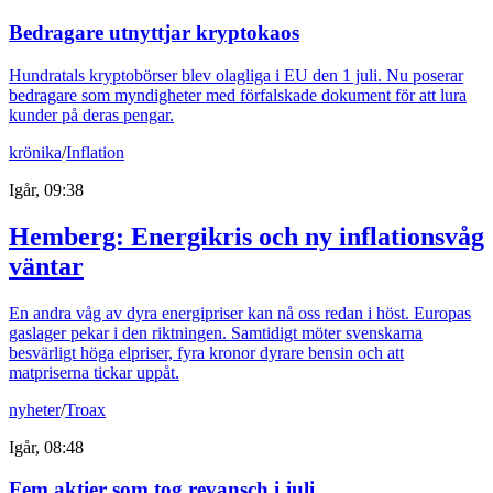
Bedragare utnyttjar kryptokaos
Hundratals kryptobörser blev olagliga i EU den 1 juli. Nu poserar
bedragare som myndigheter med förfalskade dokument för att lura
kunder på deras pengar.
krönika
/
Inflation
Igår, 09:38
Hemberg: Energikris och ny inflationsvåg
väntar
En andra våg av dyra energipriser kan nå oss redan i höst. Europas
gaslager pekar i den riktningen. Samtidigt möter svenskarna
besvärligt höga elpriser, fyra kronor dyrare bensin och att
matpriserna tickar uppåt.
nyheter
/
Troax
Igår, 08:48
Fem aktier som tog revansch i juli