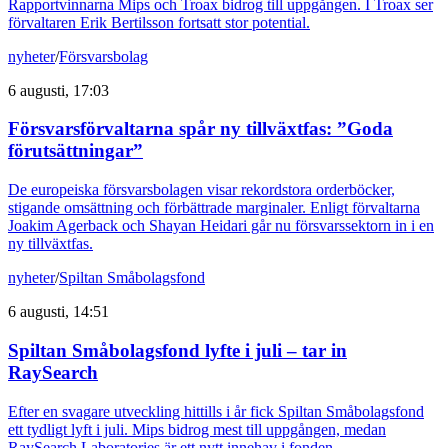
Rapportvinnarna Mips och Troax bidrog till uppgången. I Troax ser
förvaltaren Erik Bertilsson fortsatt stor potential.
nyheter
/
Försvarsbolag
6 augusti, 17:03
Försvarsförvaltarna spår ny tillväxtfas: ”Goda
förutsättningar”
De europeiska försvarsbolagen visar rekordstora orderböcker,
stigande omsättning och förbättrade marginaler. Enligt förvaltarna
Joakim Agerback och Shayan Heidari går nu försvarssektorn in i en
ny tillväxtfas.
nyheter
/
Spiltan Småbolagsfond
6 augusti, 14:51
Spiltan Småbolagsfond lyfte i juli – tar in
RaySearch
Efter en svagare utveckling hittills i år fick Spiltan Småbolagsfond
ett tydligt lyft i juli. Mips bidrog mest till uppgången, medan
RaySearch Laboratories är ett nytt innehav i fonden.