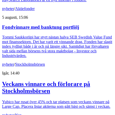
nyheter
/
Aktiefonder
5 augusti, 15:06
Fondvinnare med banktung portfölj
Tommi Saukkoriipi har styrt nästan halva SEB Swedish Value Fund
mot finanssektorn. Det har varit ett vinnande drag. Fonden har slagit
index tydligt både i år och på längre sikt. Samtidigt har förvaltaren
valt sida mellan börsens två stora maktbolag - Investor och
Industrivärden.
nyheter
/
Stockholmsbörsen
Igår, 14:40
Veckans vinnare och förlorare på
Stockholmsbörsen
Yubico har rusat över 45% och tar platsen som veckans vinnare på
Large Cap. Placera listar aktierna som gått bäst och sämst i veckan.