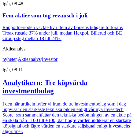
Igår, 08:48
Fem aktier som tog revansch i juli
Rapportperioden väckte liv i flera av börsens tidigare förlorare.
Troax rusade 37% under juli, medan Hexpol, Billerud och BE
Group steg mellan 18 till 23%.
Aktieanalys
nyheter
,
Aktieanalys
/
Investor
Igår, 08:11
Analytikern: Tre köpvärda
investmentbolag
I den här artikeln lyfter vi fram de tre investmentbolag som i dag
uppvisar den starkaste tekniska bilden enligt vår nya Investtech
Score, som sammanfattar den tekniska bedömningen av en aktie på
en skala från –100 till +100, där högre värden indikerar en starkare
köpsignal och lägre värden en starkare säljsignal enligt Investtechs
algoritmer.