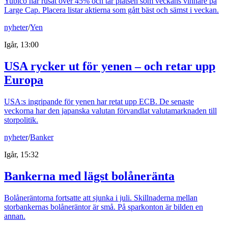
Yubico har rusat över 45% och tar platsen som veckans vinnare på
Large Cap. Placera listar aktierna som gått bäst och sämst i veckan.
nyheter
/
Yen
Igår, 13:00
USA rycker ut för yenen – och retar upp
Europa
USA:s ingripande för yenen har retat upp ECB. De senaste
veckorna har den japanska valutan förvandlat valutamarknaden till
storpolitik.
nyheter
/
Banker
Igår, 15:32
Bankerna med lägst bolåneränta
Bolåneräntorna fortsatte att sjunka i juli. Skillnaderna mellan
storbankernas bolåneräntor är små. På sparkonton är bilden en
annan.