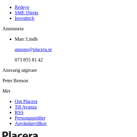
Redeye
SME Direkt
Investtech
Annonsera
Marc Lindh
annons@placera.se
073 855 81 42
Ansvarig utgivare
Peter Benson
Mer
Om Placera
Till Avanza
RSS
Personuppgifter
Användarvillkor