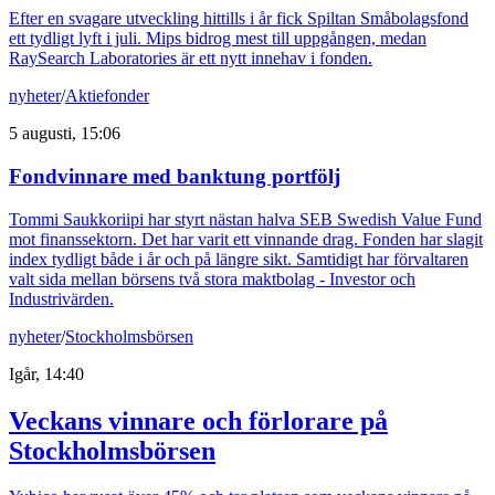
Efter en svagare utveckling hittills i år fick Spiltan Småbolagsfond
ett tydligt lyft i juli. Mips bidrog mest till uppgången, medan
RaySearch Laboratories är ett nytt innehav i fonden.
nyheter
/
Aktiefonder
5 augusti, 15:06
Fondvinnare med banktung portfölj
Tommi Saukkoriipi har styrt nästan halva SEB Swedish Value Fund
mot finanssektorn. Det har varit ett vinnande drag. Fonden har slagit
index tydligt både i år och på längre sikt. Samtidigt har förvaltaren
valt sida mellan börsens två stora maktbolag - Investor och
Industrivärden.
nyheter
/
Stockholmsbörsen
Igår, 14:40
Veckans vinnare och förlorare på
Stockholmsbörsen