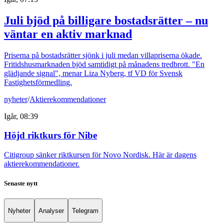
Juli bjöd på billigare bostadsrätter – nu
väntar en aktiv marknad
Priserna på bostadsrätter sjönk i juli medan villapriserna ökade.
Fritidshusmarknaden bjöd samtidigt på månadens tredbrott. "En
glädjande signal", menar Liza Nyberg, tf VD för Svensk
Fastighetsförmedling.
nyheter
/
Aktierekommendationer
Igår, 08:39
Höjd riktkurs för Nibe
Citigroup sänker riktkursen för Novo Nordisk. Här är dagens
aktierekommendationer.
Senaste nytt
Nyheter
Analyser
Telegram