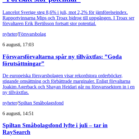
Lancelot Sverige steg 8,6% i juli, mot 2,2% för jämförelseindex.
Rapportvinnarna Mips och Troax bidrog till uppgången. I Troax ser
förvaltaren Erik Bertilsson fortsatt stor potential.
nyheter
/
Försvarsbolag
6 augusti, 17:03
Försvarsförvaltarna spår ny tillväxtfas: ”Goda
förutsättningar”
De europeiska försvarsbolagen visar rekordstora orderböcker,
stigande omsättning och förbättrade marginaler. Enligt förvaltarna
Joakim Agerback och Shayan Heidari går nu försvarssektorn in i en
ny tillväxtfas.
nyheter
/
Spiltan Småbolagsfond
6 augusti, 14:51
Spiltan Småbolagsfond lyfte i juli – tar in
RaySearch