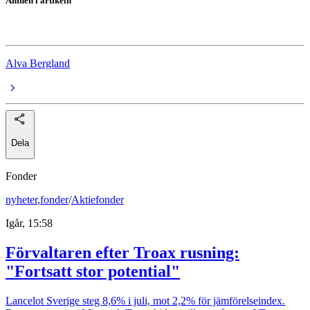
Ämnen i artikeln
Inflation
Alva Bergland
Dela
Fonder
nyheter
,
fonder
/
Aktiefonder
Igår, 15:58
Förvaltaren efter Troax rusning:
"Fortsatt stor potential"
Lancelot Sverige steg 8,6% i juli, mot 2,2% för jämförelseindex.