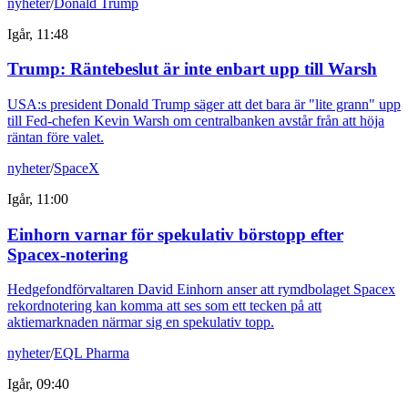
nyheter
/
Donald Trump
Igår, 11:48
Trump: Räntebeslut är inte enbart upp till Warsh
USA:s president Donald Trump säger att det bara är "lite grann" upp
till Fed-chefen Kevin Warsh om centralbanken avstår från att höja
räntan före valet.
nyheter
/
SpaceX
Igår, 11:00
Einhorn varnar för spekulativ börstopp efter
Spacex-notering
Hedgefondförvaltaren David Einhorn anser att rymdbolaget Spacex
rekordnotering kan komma att ses som ett tecken på att
aktiemarknaden närmar sig en spekulativ topp.
nyheter
/
EQL Pharma
Igår, 09:40