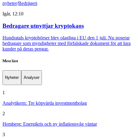
nyheter
/
Bedrägeri
Igår, 12:10
Bedragare utnyttjar kryptokaos
Hundratals kryptobörser blev olagliga i EU den 1 juli. Nu poserar
bedragare som myndigheter med förfalskade dokument för att lura
kunder på deras pengar.
Mest läst
Nyheter
Analyser
1
Analytikern: Tre köpvärda investmentbolag
2
Hemberg: Energikris och ny inflationsvåg väntar
3