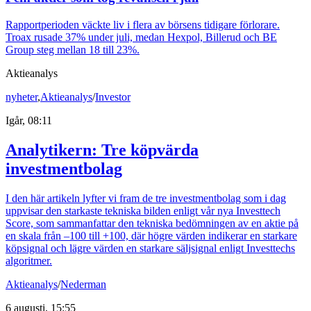
Rapportperioden väckte liv i flera av börsens tidigare förlorare.
Troax rusade 37% under juli, medan Hexpol, Billerud och BE
Group steg mellan 18 till 23%.
Aktieanalys
nyheter
,
Aktieanalys
/
Investor
Igår, 08:11
Analytikern: Tre köpvärda
investmentbolag
I den här artikeln lyfter vi fram de tre investmentbolag som i dag
uppvisar den starkaste tekniska bilden enligt vår nya Investtech
Score, som sammanfattar den tekniska bedömningen av en aktie på
en skala från –100 till +100, där högre värden indikerar en starkare
köpsignal och lägre värden en starkare säljsignal enligt Investtechs
algoritmer.
Aktieanalys
/
Nederman
6 augusti, 15:55