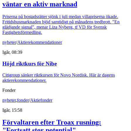
väntar en aktiv marknad
Priserna på bostadsrätter sjönk i juli medan villapriserna ökade.
Fritidshusmarknaden bjöd samtidigt på månadens tredbrott. "En
glädjande signal", menar Liza Nyberg, tf VD för Svensk
Fastighetsförmedling.
nyheter
/
Aktierekommendationer
Igår, 08:39
Höjd riktkurs för Nibe
Citigroup sänker riktkursen för Novo Nordisk. Här är dagens
aktierekommendationer.
Fonder
nyheter
,
fonder
/
Aktiefonder
Igår, 15:58
Förvaltaren efter Troax rusning:
"Fortsatt stor potential"