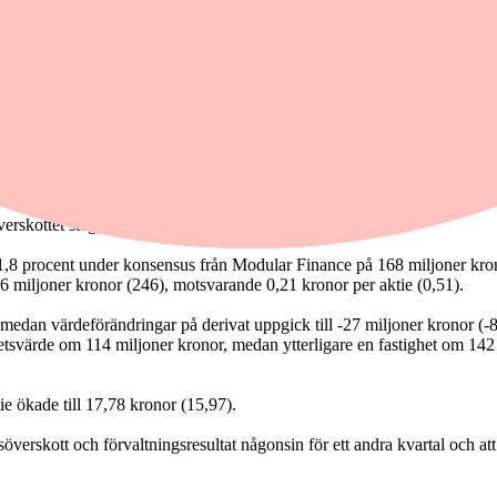
erskottet steg till 293 miljoner kronor (240).
r 1,8 procent under konsensus från Modular Finance på 168 miljoner krono
106 miljoner kronor (246), motsvarande 0,21 kronor per aktie (0,51).
 medan värdeförändringar på derivat uppgick till -27 miljoner kronor (-8
hetsvärde om 114 miljoner kronor, medan ytterligare en fastighet om 142 
 ökade till 17,78 kronor (15,97).
tsöverskott och förvaltningsresultat någonsin för ett andra kvartal och a