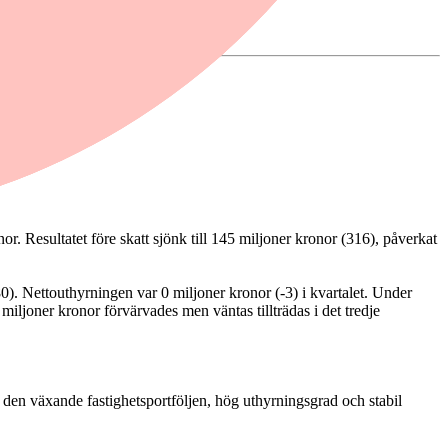
r. Resultatet före skatt sjönk till 145 miljoner kronor (316), påverkat
0). Nettouthyrningen var 0 miljoner kronor (-3) i kvartalet. Under
miljoner kronor förvärvades men väntas tillträdas i det tredje
tt den växande fastighetsportföljen, hög uthyrningsgrad och stabil