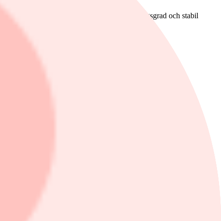
tt den växande fastighetsportföljen, hög uthyrningsgrad och stabil