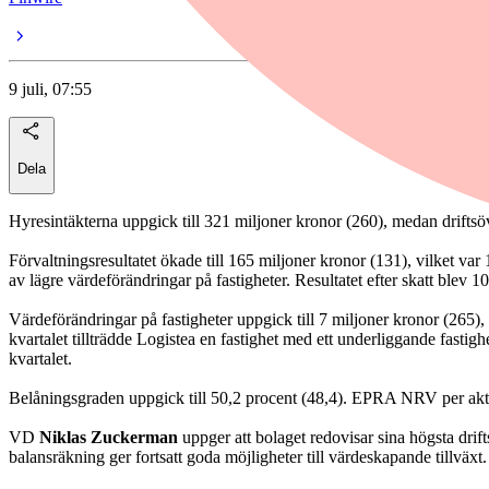
9 juli, 07:55
Dela
Hyresintäkterna uppgick till 321 miljoner kronor (260), medan driftsöv
Förvaltningsresultatet ökade till 165 miljoner kronor (131), vilket va
av lägre värdeförändringar på fastigheter. Resultatet efter skatt blev 
Värdeförändringar på fastigheter uppgick till 7 miljoner kronor (265),
kvartalet tillträdde Logistea en fastighet med ett underliggande fastig
kvartalet.
Belåningsgraden uppgick till 50,2 procent (48,4). EPRA NRV per aktie
VD
Niklas Zuckerman
uppger att bolaget redovisar sina högsta drif
balansräkning ger fortsatt goda möjligheter till värdeskapande tillväxt.