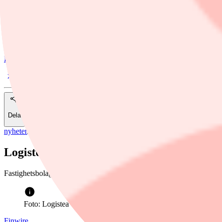
Logistea
Rapport
Finwire
Dela
nyheter
/
Logistea
Logisteas förvaltningsresult snäppet unde
Fastighetsbolaget Logistea redovisar ökade hyresintäkter och högre drif
Foto: Logistea
Finwire