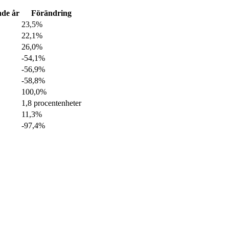
de år
Förändring
23,5%
22,1%
26,0%
-54,1%
-56,9%
-58,8%
100,0%
1,8 procentenheter
11,3%
-97,4%