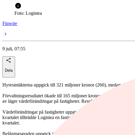
Foto: Logistea
Finwire
9 juli, 07:55
Dela
Hyresintäkterna uppgick till 321 miljoner kronor (260), medan driftsöv
Förvaltningsresultatet ökade till 165 miljoner kronor (131), vilket va
av lägre värdeförändringar på fastigheter. Resultatet efter skatt blev 
Värdeförändringar på fastigheter uppgick till 7 miljoner kronor (265),
kvartalet tillträdde Logistea en fastighet med ett underliggande fastig
kvartalet.
Belåningsgraden uppgick till 50,2 procent (48,4). EPRA NRV per aktie