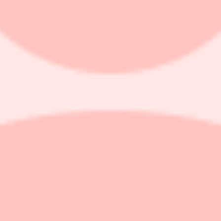
r förväntningarna
tsöverskott i det andra kvartalet.