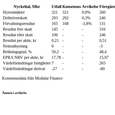
Nyckeltal, Mkr
Utfall
Konsensus
Avvikelse
Föregåen
Hyresintäkter
321
321
0,0%
260
Driftsöverskott
293
292
0,3%
240
Förvaltningsresultat
165
168
-1,8%
131
Resultat före skatt
145
-
-
316
Resultat efter skatt
106
-
-
246
Resultat per aktie, kr
0,21
-
-
0,51
Nettouthyrning
0
-
-
-3
Belåningsgrad, %
50,2
-
-
48,4
EPRA NRV per aktie, kr
17,78
-
-
15,97
Värdeförändringar fastigheter
7
-
-
265
Värdeförändringar derivat
-27
-
-
-80
Konsensusdata från Modular Finance
Ämnen i artikeln
Logistea
Rapport