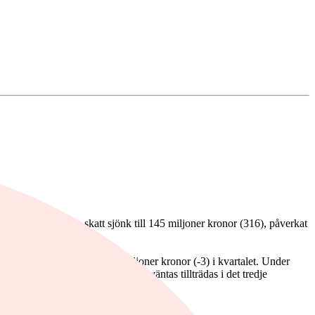
r. Resultatet före skatt sjönk till 145 miljoner kronor (316), påverkat
0). Nettouthyrningen var 0 miljoner kronor (-3) i kvartalet. Under
miljoner kronor förvärvades men väntas tillträdas i det tredje