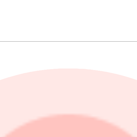
erskottet steg till 293 miljoner kronor (240).
r 1,8 procent under konsensus från Modular Finance på 168 miljoner krono
106 miljoner kronor (246), motsvarande 0,21 kronor per aktie (0,51).
 medan värdeförändringar på derivat uppgick till -27 miljoner kronor (-8
hetsvärde om 114 miljoner kronor, medan ytterligare en fastighet om 142 
 ökade till 17,78 kronor (15,97).