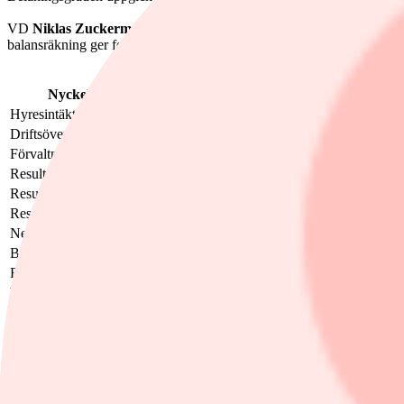
VD
Niklas Zuckerman
uppger att bolaget redovisar sina högsta drif
balansräkning ger fortsatt goda möjligheter till värdeskapande tillväxt.
Nyckeltal, Mkr
Utfall
Konsensus
Avvikelse
Föregåen
Hyresintäkter
321
321
0,0%
260
Driftsöverskott
293
292
0,3%
240
Förvaltningsresultat
165
168
-1,8%
131
Resultat före skatt
145
-
-
316
Resultat efter skatt
106
-
-
246
Resultat per aktie, kr
0,21
-
-
0,51
Nettouthyrning
0
-
-
-3
Belåningsgrad, %
50,2
-
-
48,4
EPRA NRV per aktie, kr
17,78
-
-
15,97
Värdeförändringar fastigheter
7
-
-
265
Värdeförändringar derivat
-27
-
-
-80
Konsensusdata från Modular Finance
Ämnen i artikeln