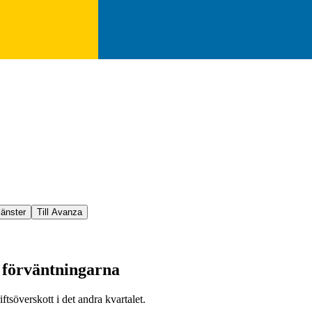
jänster
Till Avanza
r förväntningarna
tsöverskott i det andra kvartalet.