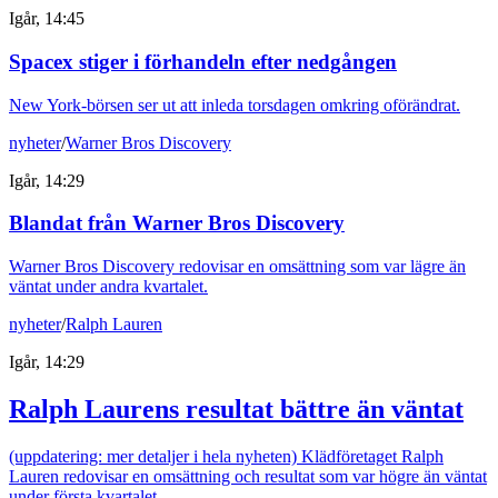
Igår, 14:45
Spacex stiger i förhandeln efter nedgången
New York-börsen ser ut att inleda torsdagen omkring oförändrat.
nyheter
/
Warner Bros Discovery
Igår, 14:29
Blandat från Warner Bros Discovery
Warner Bros Discovery redovisar en omsättning som var lägre än
väntat under andra kvartalet.
nyheter
/
Ralph Lauren
Igår, 14:29
Ralph Laurens resultat bättre än väntat
(uppdatering: mer detaljer i hela nyheten) Klädföretaget Ralph
Lauren redovisar en omsättning och resultat som var högre än väntat
under första kvartalet.