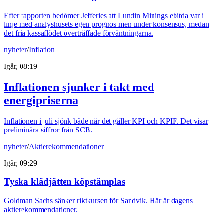
Efter rapporten bedömer Jefferies att Lundin Minings ebitda var i
linje med analyshusets egen prognos men under konsensus, medan
det fria kassaflödet överträffade förväntningarna.
nyheter
/
Inflation
Igår, 08:19
Inflationen sjunker i takt med
energipriserna
Inflationen i juli sjönk både när det gäller KPI och KPIF. Det visar
preliminära siffror från SCB.
nyheter
/
Aktierekommendationer
Igår, 09:29
Tyska klädjätten köpstämplas
Goldman Sachs sänker riktkursen för Sandvik. Här är dagens
aktierekommendationer.