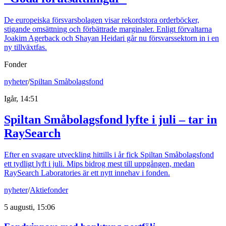
De europeiska försvarsbolagen visar rekordstora orderböcker,
stigande omsättning och förbättrade marginaler. Enligt förvaltarna
Joakim Agerback och Shayan Heidari går nu försvarssektorn in i en
ny tillväxtfas.
Fonder
nyheter
/
Spiltan Småbolagsfond
Igår, 14:51
Spiltan Småbolagsfond lyfte i juli – tar in
RaySearch
Efter en svagare utveckling hittills i år fick Spiltan Småbolagsfond
ett tydligt lyft i juli. Mips bidrog mest till uppgången, medan
RaySearch Laboratories är ett nytt innehav i fonden.
nyheter
/
Aktiefonder
5 augusti, 15:06