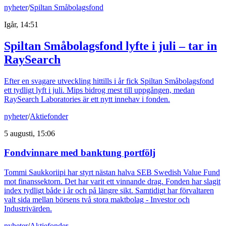
nyheter
/
Spiltan Småbolagsfond
Igår, 14:51
Spiltan Småbolagsfond lyfte i juli – tar in
RaySearch
Efter en svagare utveckling hittills i år fick Spiltan Småbolagsfond
ett tydligt lyft i juli. Mips bidrog mest till uppgången, medan
RaySearch Laboratories är ett nytt innehav i fonden.
nyheter
/
Aktiefonder
5 augusti, 15:06
Fondvinnare med banktung portfölj
Tommi Saukkoriipi har styrt nästan halva SEB Swedish Value Fund
mot finanssektorn. Det har varit ett vinnande drag. Fonden har slagit
index tydligt både i år och på längre sikt. Samtidigt har förvaltaren
valt sida mellan börsens två stora maktbolag - Investor och
Industrivärden.
nyheter
/
Aktiefonder