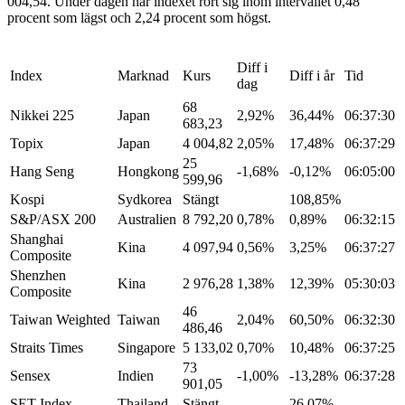
004,54. Under dagen har indexet rört sig inom intervallet 0,48
procent som lägst och 2,24 procent som högst.
Diff i
Index
Marknad
Kurs
Diff i år
Tid
dag
68
Nikkei 225
Japan
2,92%
36,44%
06:37:30
683,23
Topix
Japan
4 004,82
2,05%
17,48%
06:37:29
25
Hang Seng
Hongkong
-1,68%
-0,12%
06:05:00
599,96
Kospi
Sydkorea
Stängt
108,85%
S&P/ASX 200
Australien
8 792,20
0,78%
0,89%
06:32:15
Shanghai
Kina
4 097,94
0,56%
3,25%
06:37:27
Composite
Shenzhen
Kina
2 976,28
1,38%
12,39%
05:30:03
Composite
46
Taiwan Weighted
Taiwan
2,04%
60,50%
06:32:30
486,46
Straits Times
Singapore
5 133,02
0,70%
10,48%
06:37:25
73
Sensex
Indien
-1,00%
-13,28%
06:37:28
901,05
SET Index
Thailand
Stängt
26,07%