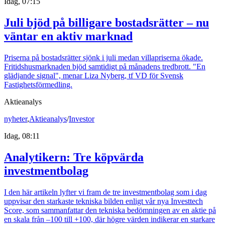
Idag, 07:15
Juli bjöd på billigare bostadsrätter – nu
väntar en aktiv marknad
Priserna på bostadsrätter sjönk i juli medan villapriserna ökade.
Fritidshusmarknaden bjöd samtidigt på månadens tredbrott. "En
glädjande signal", menar Liza Nyberg, tf VD för Svensk
Fastighetsförmedling.
Aktieanalys
nyheter
,
Aktieanalys
/
Investor
Idag, 08:11
Analytikern: Tre köpvärda
investmentbolag
I den här artikeln lyfter vi fram de tre investmentbolag som i dag
uppvisar den starkaste tekniska bilden enligt vår nya Investtech
Score, som sammanfattar den tekniska bedömningen av en aktie på
en skala från –100 till +100, där högre värden indikerar en starkare