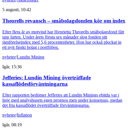
5 augusti, 10:42
Theorells revansch – småbolagsfonden kör om index
Efter flera år av motvind har Henrietta Theorells småbolagsfond fått
upp farten. Under årets första sex månader slog fonden sitt
jämförelseindex med 5,6 procentenheter. Hon har också plockat in
ett nytt finskt bolag i portföljen.
nyheter
/
Lundin Mining
Igår, 15:36
Jefferies: Lundin Mining överträffade
kassaflödesförväntningarna
Efter rapporten bedömer Jefferies att Lundin Minings ebitda var i
linje med analyshusets egen prognos men under konsensus, medan
det fria kassaflödet överträffade förväntningarna.
nyheter
/
Inflation
Igår, 08:19