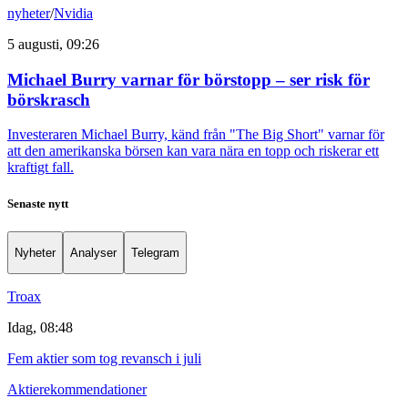
nyheter
/
Nvidia
5 augusti, 09:26
Michael Burry varnar för börstopp – ser risk för
börskrasch
Investeraren Michael Burry, känd från "The Big Short" varnar för
att den amerikanska börsen kan vara nära en topp och riskerar ett
kraftigt fall.
Senaste nytt
Nyheter
Analyser
Telegram
Troax
Idag, 08:48
Fem aktier som tog revansch i juli
Aktierekommendationer