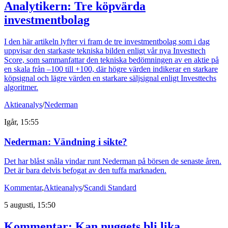
Analytikern: Tre köpvärda
investmentbolag
I den här artikeln lyfter vi fram de tre investmentbolag som i dag
uppvisar den starkaste tekniska bilden enligt vår nya Investtech
Score, som sammanfattar den tekniska bedömningen av en aktie på
en skala från –100 till +100, där högre värden indikerar en starkare
köpsignal och lägre värden en starkare säljsignal enligt Investtechs
algoritmer.
Aktieanalys
/
Nederman
Igår, 15:55
Nederman: Vändning i sikte?
Det har blåst snåla vindar runt Nederman på börsen de senaste åren.
Det är bara delvis befogat av den tuffa marknaden.
Kommentar
,
Aktieanalys
/
Scandi Standard
5 augusti, 15:50
Kommentar: Kan nuggets bli lika