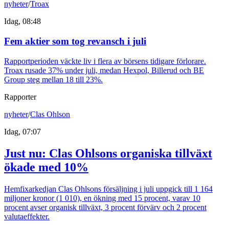
nyheter
/
Troax
Idag, 08:48
Fem aktier som tog revansch i juli
Rapportperioden väckte liv i flera av börsens tidigare förlorare.
Troax rusade 37% under juli, medan Hexpol, Billerud och BE
Group steg mellan 18 till 23%.
Rapporter
nyheter
/
Clas Ohlson
Idag, 07:07
Just nu
:
Clas Ohlsons organiska tillväxt
ökade med 10%
Hemfixarkedjan Clas Ohlsons försäljning i juli uppgick till 1 164
miljoner kronor (1 010), en ökning med 15 procent, varav 10
procent avser organisk tillväxt, 3 procent förvärv och 2 procent
valutaeffekter.