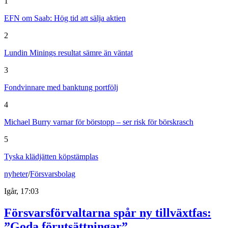
1
EFN om Saab: Hög tid att sälja aktien
2
Lundin Minings resultat sämre än väntat
3
Fondvinnare med banktung portfölj
4
Michael Burry varnar för börstopp – ser risk för börskrasch
5
Tyska klädjätten köpstämplas
nyheter
/
Försvarsbolag
Igår, 17:03
Försvarsförvaltarna spår ny tillväxtfas:
”Goda förutsättningar”