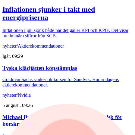
Inflationen sjunker i takt med
energipriserna
Inflationen i juli sjönk både när det gäller KPI och KPIF. Det visar
preliminära siffror från SCB.
nyheter
/
Aktierekommendationer
Igår, 09:29
Tyska klädjätten köpstämplas
Goldman Sachs sänker riktkursen för Sandvik. Här är dagens
aktierekommendationer.
nyheter
/
Nvidia
5 augusti, 09:26
Michael Burry varnar för börstopp – ser risk för
börskrasch