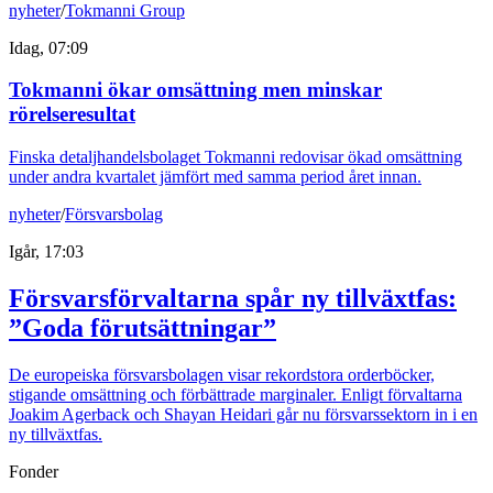
nyheter
/
Tokmanni Group
Idag, 07:09
Tokmanni ökar omsättning men minskar
rörelseresultat
Finska detaljhandelsbolaget Tokmanni redovisar ökad omsättning
under andra kvartalet jämfört med samma period året innan.
nyheter
/
Försvarsbolag
Igår, 17:03
Försvarsförvaltarna spår ny tillväxtfas:
”Goda förutsättningar”
De europeiska försvarsbolagen visar rekordstora orderböcker,
stigande omsättning och förbättrade marginaler. Enligt förvaltarna
Joakim Agerback och Shayan Heidari går nu försvarssektorn in i en
ny tillväxtfas.
Fonder