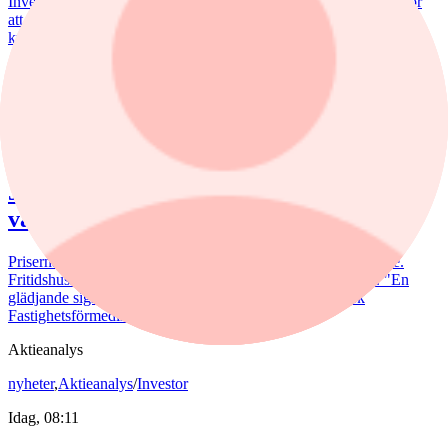
Investeraren Michael Burry, känd från "The Big Short" varnar för
att den amerikanska börsen kan vara nära en topp och riskerar ett
kraftigt fall.
Just nu
:
Höjd riktkurs för Nibe
nyheter
/
Bostadsmarknad
Idag, 07:15
Juli bjöd på billigare bostadsrätter – nu
väntar en aktiv marknad
Priserna på bostadsrätter sjönk i juli medan villapriserna ökade.
Fritidshusmarknaden bjöd samtidigt på månadens tredbrott. "En
glädjande signal", menar Liza Nyberg, tf VD för Svensk
Fastighetsförmedling.
Aktieanalys
nyheter
,
Aktieanalys
/
Investor
Idag, 08:11