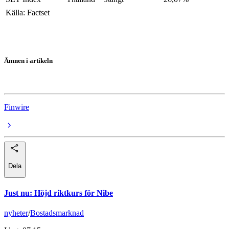
Källa: Factset
Ämnen i artikeln
Asienbörserna
Finwire
Dela
Just nu
:
Höjd riktkurs för Nibe
nyheter
/
Bostadsmarknad