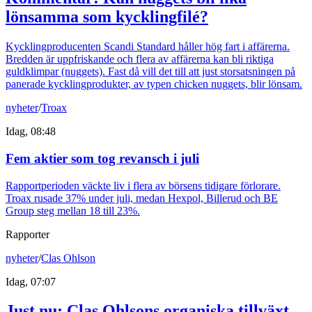
lönsamma som kycklingfilé?
Kycklingproducenten Scandi Standard håller hög fart i affärerna.
Bredden är uppfriskande och flera av affärerna kan bli riktiga
guldklimpar (nuggets). Fast då vill det till att just storsatsningen på
panerade kycklingprodukter, av typen chicken nuggets, blir lönsam.
nyheter
/
Troax
Idag, 08:48
Fem aktier som tog revansch i juli
Rapportperioden väckte liv i flera av börsens tidigare förlorare.
Troax rusade 37% under juli, medan Hexpol, Billerud och BE
Group steg mellan 18 till 23%.
Rapporter
nyheter
/
Clas Ohlson
Idag, 07:07
Just nu
:
Clas Ohlsons organiska tillväxt