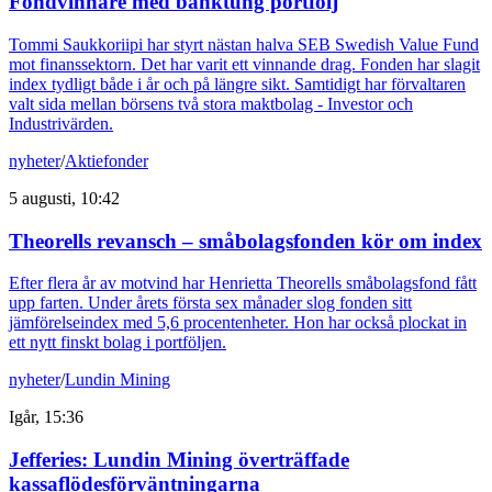
Fondvinnare med banktung portfölj
Tommi Saukkoriipi har styrt nästan halva SEB Swedish Value Fund
mot finanssektorn. Det har varit ett vinnande drag. Fonden har slagit
index tydligt både i år och på längre sikt. Samtidigt har förvaltaren
valt sida mellan börsens två stora maktbolag - Investor och
Industrivärden.
nyheter
/
Aktiefonder
5 augusti, 10:42
Theorells revansch – småbolagsfonden kör om index
Efter flera år av motvind har Henrietta Theorells småbolagsfond fått
upp farten. Under årets första sex månader slog fonden sitt
jämförelseindex med 5,6 procentenheter. Hon har också plockat in
ett nytt finskt bolag i portföljen.
nyheter
/
Lundin Mining
Igår, 15:36
Jefferies: Lundin Mining överträffade
kassaflödesförväntningarna