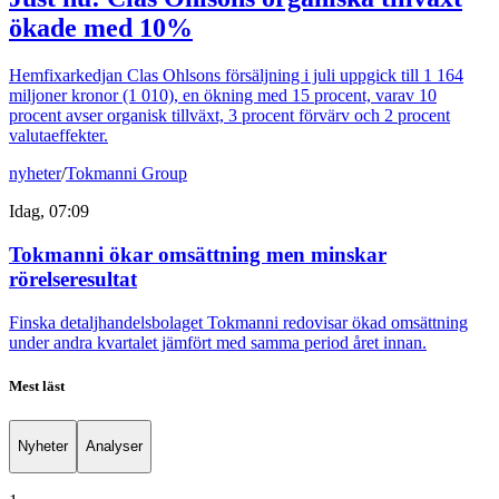
ökade med 10%
Hemfixarkedjan Clas Ohlsons försäljning i juli uppgick till 1 164
miljoner kronor (1 010), en ökning med 15 procent, varav 10
procent avser organisk tillväxt, 3 procent förvärv och 2 procent
valutaeffekter.
nyheter
/
Tokmanni Group
Idag, 07:09
Tokmanni ökar omsättning men minskar
rörelseresultat
Finska detaljhandelsbolaget Tokmanni redovisar ökad omsättning
under andra kvartalet jämfört med samma period året innan.
Mest läst
Nyheter
Analyser