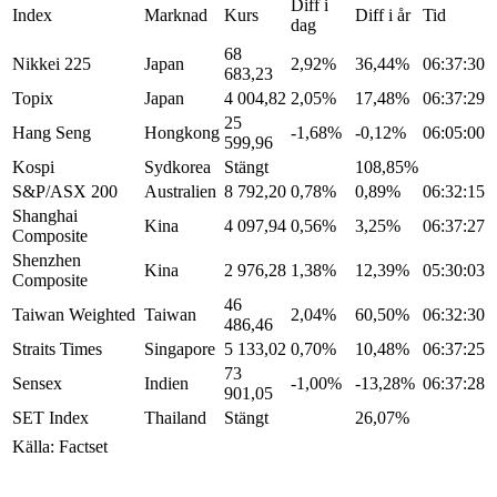
Diff i
Index
Marknad
Kurs
Diff i år
Tid
dag
68
Nikkei 225
Japan
2,92%
36,44%
06:37:30
683,23
Topix
Japan
4 004,82
2,05%
17,48%
06:37:29
25
Hang Seng
Hongkong
-1,68%
-0,12%
06:05:00
599,96
Kospi
Sydkorea
Stängt
108,85%
S&P/ASX 200
Australien
8 792,20
0,78%
0,89%
06:32:15
Shanghai
Kina
4 097,94
0,56%
3,25%
06:37:27
Composite
Shenzhen
Kina
2 976,28
1,38%
12,39%
05:30:03
Composite
46
Taiwan Weighted
Taiwan
2,04%
60,50%
06:32:30
486,46
Straits Times
Singapore
5 133,02
0,70%
10,48%
06:37:25
73
Sensex
Indien
-1,00%
-13,28%
06:37:28
901,05
SET Index
Thailand
Stängt
26,07%
Källa: Factset