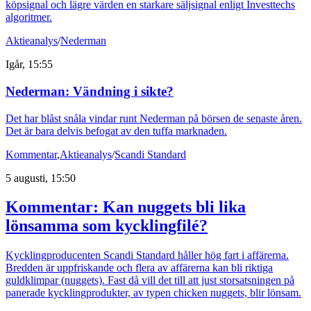
köpsignal och lägre värden en starkare säljsignal enligt Investtechs
algoritmer.
Aktieanalys
/
Nederman
Igår, 15:55
Nederman: Vändning i sikte?
Det har blåst snåla vindar runt Nederman på börsen de senaste åren.
Det är bara delvis befogat av den tuffa marknaden.
Kommentar
,
Aktieanalys
/
Scandi Standard
5 augusti, 15:50
Kommentar: Kan nuggets bli lika
lönsamma som kycklingfilé?
Kycklingproducenten Scandi Standard håller hög fart i affärerna.
Bredden är uppfriskande och flera av affärerna kan bli riktiga
guldklimpar (nuggets). Fast då vill det till att just storsatsningen på
panerade kycklingprodukter, av typen chicken nuggets, blir lönsam.