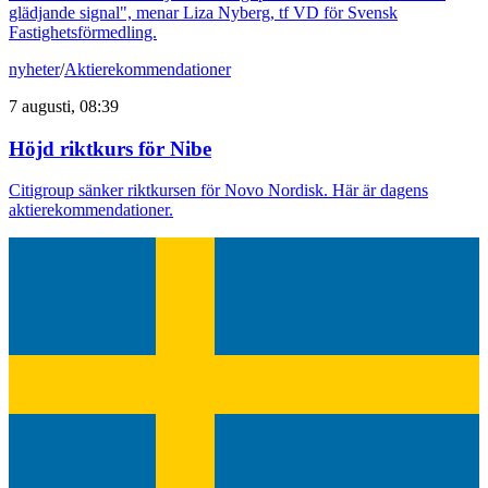
glädjande signal", menar Liza Nyberg, tf VD för Svensk
Fastighetsförmedling.
nyheter
/
Aktierekommendationer
7 augusti, 08:39
Höjd riktkurs för Nibe
Citigroup sänker riktkursen för Novo Nordisk. Här är dagens
aktierekommendationer.