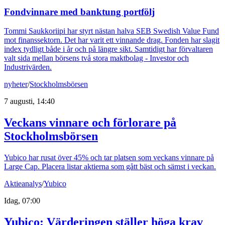
Fondvinnare med banktung portfölj
Tommi Saukkoriipi har styrt nästan halva SEB Swedish Value Fund
mot finanssektorn. Det har varit ett vinnande drag. Fonden har slagit
index tydligt både i år och på längre sikt. Samtidigt har förvaltaren
valt sida mellan börsens två stora maktbolag - Investor och
Industrivärden.
nyheter
/
Stockholmsbörsen
7 augusti, 14:40
Veckans vinnare och förlorare på
Stockholmsbörsen
Yubico har rusat över 45% och tar platsen som veckans vinnare på
Large Cap. Placera listar aktierna som gått bäst och sämst i veckan.
Aktieanalys
/
Yubico
Idag, 07:00
Yubico: Värderingen ställer höga krav