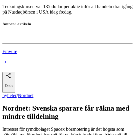
Teckningskursen var 135 dollar per aktie inför att handeln drar igång
på Nasdaqbörsen i USA idag fredag.
Ämnen i artikeln
Nordnet
Finwire
Dela
nyheter
/
Nordnet
Nordnet: Svenska sparare får räkna med
mindre tilldelning
Intresset för rymdbolaget Spacex börsnotering är det högsta som
nätmäklaren Nordnet har sett för en börsintroduktion, både sett till