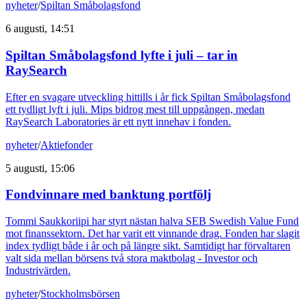
nyheter
/
Spiltan Småbolagsfond
6 augusti, 14:51
Spiltan Småbolagsfond lyfte i juli – tar in
RaySearch
Efter en svagare utveckling hittills i år fick Spiltan Småbolagsfond
ett tydligt lyft i juli. Mips bidrog mest till uppgången, medan
RaySearch Laboratories är ett nytt innehav i fonden.
nyheter
/
Aktiefonder
5 augusti, 15:06
Fondvinnare med banktung portfölj
Tommi Saukkoriipi har styrt nästan halva SEB Swedish Value Fund
mot finanssektorn. Det har varit ett vinnande drag. Fonden har slagit
index tydligt både i år och på längre sikt. Samtidigt har förvaltaren
valt sida mellan börsens två stora maktbolag - Investor och
Industrivärden.
nyheter
/
Stockholmsbörsen