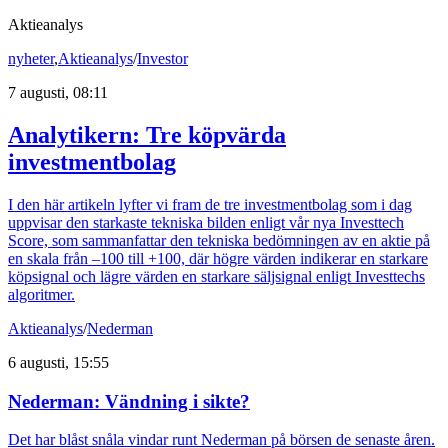
Aktieanalys
nyheter
,
Aktieanalys
/
Investor
7 augusti, 08:11
Analytikern: Tre köpvärda
investmentbolag
I den här artikeln lyfter vi fram de tre investmentbolag som i dag
uppvisar den starkaste tekniska bilden enligt vår nya Investtech
Score, som sammanfattar den tekniska bedömningen av en aktie på
en skala från –100 till +100, där högre värden indikerar en starkare
köpsignal och lägre värden en starkare säljsignal enligt Investtechs
algoritmer.
Aktieanalys
/
Nederman
6 augusti, 15:55
Nederman: Vändning i sikte?
Det har blåst snåla vindar runt Nederman på börsen de senaste åren.