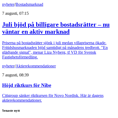
nyheter
/
Bostadsmarknad
7 augusti, 07:15
Juli bjöd på billigare bostadsrätter – nu
väntar en aktiv marknad
Priserna på bostadsrätter sjönk i juli medan villapriserna ökade.
Fritidshusmarknaden bjöd samtidigt på månadens tredbrott. "En
glädjande signal", menar Liza Nyberg, tf VD för Svensk
Fastighetsförmedling.
nyheter
/
Aktierekommendationer
7 augusti, 08:39
Höjd riktkurs för Nibe
Citigroup sänker riktkursen för Novo Nordisk. Här är dagens
aktierekommendationer.
Senaste nytt