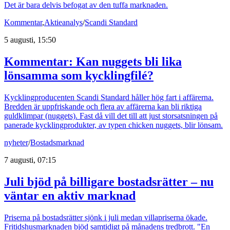
Det är bara delvis befogat av den tuffa marknaden.
Kommentar
,
Aktieanalys
/
Scandi Standard
5 augusti, 15:50
Kommentar: Kan nuggets bli lika
lönsamma som kycklingfilé?
Kycklingproducenten Scandi Standard håller hög fart i affärerna.
Bredden är uppfriskande och flera av affärerna kan bli riktiga
guldklimpar (nuggets). Fast då vill det till att just storsatsningen på
panerade kycklingprodukter, av typen chicken nuggets, blir lönsam.
nyheter
/
Bostadsmarknad
7 augusti, 07:15
Juli bjöd på billigare bostadsrätter – nu
väntar en aktiv marknad
Priserna på bostadsrätter sjönk i juli medan villapriserna ökade.
Fritidshusmarknaden bjöd samtidigt på månadens tredbrott. "En