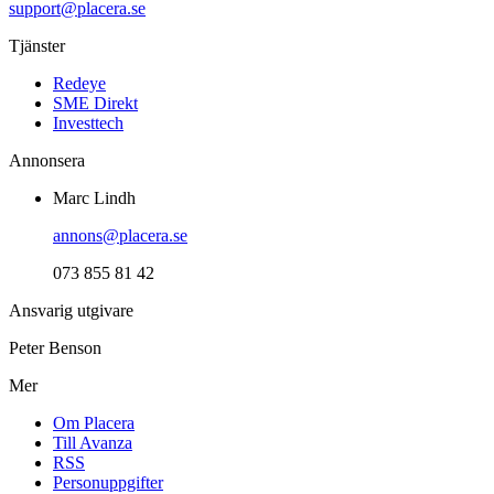
support@placera.se
Tjänster
Redeye
SME Direkt
Investtech
Annonsera
Marc Lindh
annons@placera.se
073 855 81 42
Ansvarig utgivare
Peter Benson
Mer
Om Placera
Till Avanza
RSS
Personuppgifter