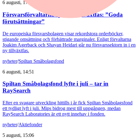
6 augusti, 17:03
Försvarsförvaltarna spår ny tillväxtfas: ”Goda
förutsättningar”
De europeiska försvarsbolagen visar rekordstora orderböcker,
stigande omsättning och förbättrade marginaler. Enligt förvaltarna
Joakim Agerback och Shayan Heidari går nu försvarssektorn in i en
ny tillväxtfas.
nyheter
/
Spiltan Småbolagsfond
6 augusti, 14:51
Spiltan Småbolagsfond lyfte i juli – tar in
RaySearch
Efter en svagare utveckling hittills i år fick Spiltan Småbolagsfond
ett tydligt lyft i juli. Mips bidrog mest till uppgången, medan
RaySearch Laboratories är ett nytt innehav i fonden.
nyheter
/
Aktiefonder
5 augusti, 15:06