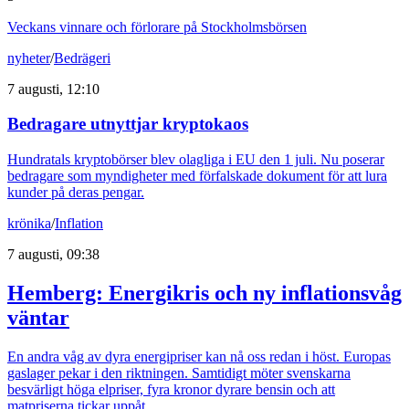
Veckans vinnare och förlorare på Stockholmsbörsen
nyheter
/
Bedrägeri
7 augusti, 12:10
Bedragare utnyttjar kryptokaos
Hundratals kryptobörser blev olagliga i EU den 1 juli. Nu poserar
bedragare som myndigheter med förfalskade dokument för att lura
kunder på deras pengar.
krönika
/
Inflation
7 augusti, 09:38
Hemberg: Energikris och ny inflationsvåg
väntar
En andra våg av dyra energipriser kan nå oss redan i höst. Europas
gaslager pekar i den riktningen. Samtidigt möter svenskarna
besvärligt höga elpriser, fyra kronor dyrare bensin och att
matpriserna tickar uppåt.