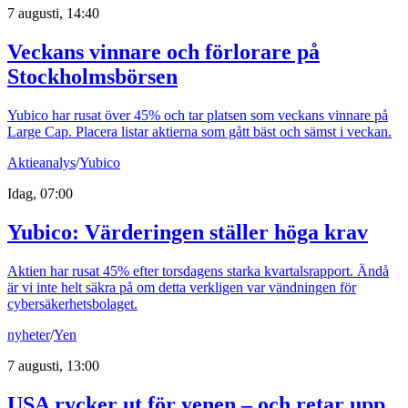
7 augusti, 14:40
Veckans vinnare och förlorare på
Stockholmsbörsen
Yubico har rusat över 45% och tar platsen som veckans vinnare på
Large Cap. Placera listar aktierna som gått bäst och sämst i veckan.
Aktieanalys
/
Yubico
Idag, 07:00
Yubico: Värderingen ställer höga krav
Aktien har rusat 45% efter torsdagens starka kvartalsrapport. Ändå
är vi inte helt säkra på om detta verkligen var vändningen för
cybersäkerhetsbolaget.
nyheter
/
Yen
7 augusti, 13:00
USA rycker ut för yenen – och retar upp