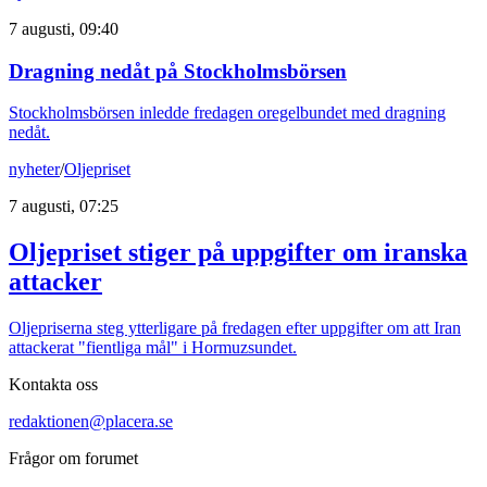
7 augusti, 09:40
Dragning nedåt på Stockholmsbörsen
Stockholmsbörsen inledde fredagen oregelbundet med dragning
nedåt.
nyheter
/
Oljepriset
7 augusti, 07:25
Oljepriset stiger på uppgifter om iranska
attacker
Oljepriserna steg ytterligare på fredagen efter uppgifter om att Iran
attackerat "fientliga mål" i Hormuzsundet.
Kontakta oss
redaktionen@placera.se
Frågor om forumet