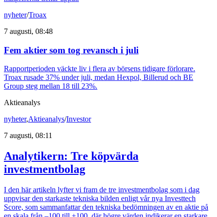
nyheter
/
Troax
7 augusti, 08:48
Fem aktier som tog revansch i juli
Rapportperioden väckte liv i flera av börsens tidigare förlorare.
Troax rusade 37% under juli, medan Hexpol, Billerud och BE
Group steg mellan 18 till 23%.
Aktieanalys
nyheter
,
Aktieanalys
/
Investor
7 augusti, 08:11
Analytikern: Tre köpvärda
investmentbolag
I den här artikeln lyfter vi fram de tre investmentbolag som i dag
uppvisar den starkaste tekniska bilden enligt vår nya Investtech
Score, som sammanfattar den tekniska bedömningen av en aktie på
en skala från –100 till +100, där högre värden indikerar en starkare