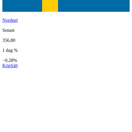
Nordnet
Senast
356,80
1 dag %
−0,28%
Köp
Sälj