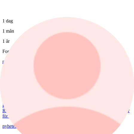
1 dag
1 mån
1 år
Fonder
nyheter
,
fonder
/
Aktiefonder
7 augusti, 15:58
Förvaltaren efter Troax rusning:
"Fortsatt stor potential"
Lancelot Sverige steg 8,6% i juli, mot 2,2% för jämförelseindex.
Rapportvinnarna Mips och Troax bidrog till uppgången. I Troax ser
förvaltaren Erik Bertilsson fortsatt stor potential.
nyheter
/
Försvarsbolag