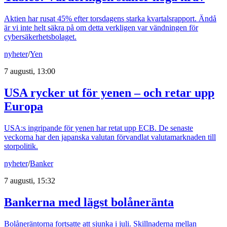
Aktien har rusat 45% efter torsdagens starka kvartalsrapport. Ändå
är vi inte helt säkra på om detta verkligen var vändningen för
cybersäkerhetsbolaget.
nyheter
/
Yen
7 augusti, 13:00
USA rycker ut för yenen – och retar upp
Europa
USA:s ingripande för yenen har retat upp ECB. De senaste
veckorna har den japanska valutan förvandlat valutamarknaden till
storpolitik.
nyheter
/
Banker
7 augusti, 15:32
Bankerna med lägst bolåneränta
Bolåneräntorna fortsatte att sjunka i juli. Skillnaderna mellan