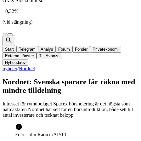
OMX Stockholm 30
−0,32%
(vid stängning)
Start
Telegram
Analys
Forum
Fonder
Privatekonomi
Externa tjänster
Till Avanza
Nyhetsbrev
nyheter
/
Nordnet
Nordnet: Svenska sparare får räkna med
mindre tilldelning
Intresset för rymdbolaget Spacex börsnotering är det högsta som
nätmäklaren Nordnet har sett för en börsintroduktion, både sett till
antal investerare och tecknat belopp.
Foto: John Raoux /AP/TT