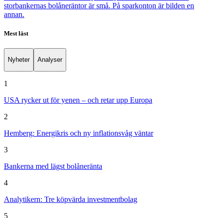
storbankernas bolåneräntor är små. På sparkonton är bilden en
annan.
Mest läst
Nyheter
Analyser
1
USA rycker ut för yenen – och retar upp Europa
2
Hemberg: Energikris och ny inflationsvåg väntar
3
Bankerna med lägst bolåneränta
4
Analytikern: Tre köpvärda investmentbolag
5