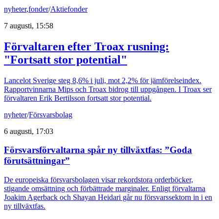
nyheter
,
fonder
/
Aktiefonder
7 augusti, 15:58
Förvaltaren efter Troax rusning:
"Fortsatt stor potential"
Lancelot Sverige steg 8,6% i juli, mot 2,2% för jämförelseindex.
Rapportvinnarna Mips och Troax bidrog till uppgången. I Troax ser
förvaltaren Erik Bertilsson fortsatt stor potential.
nyheter
/
Försvarsbolag
6 augusti, 17:03
Försvarsförvaltarna spår ny tillväxtfas: ”Goda
förutsättningar”
De europeiska försvarsbolagen visar rekordstora orderböcker,
stigande omsättning och förbättrade marginaler. Enligt förvaltarna
Joakim Agerback och Shayan Heidari går nu försvarssektorn in i en
ny tillväxtfas.