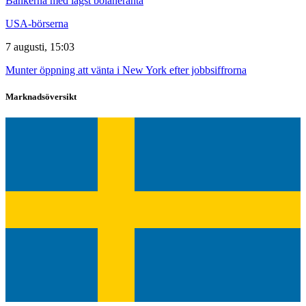
Bankerna med lägst bolåneränta
USA-börserna
7 augusti, 15:03
Munter öppning att vänta i New York efter jobbsiffrorna
Marknadsöversikt