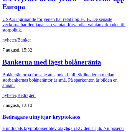
Europa
USA:s ingripande för yenen har retat upp ECB. De senaste
veckorna har den japanska valutan förvandlat valutamarknaden till
storpolitik.
nyheter
/
Banker
7 augusti, 15:32
Bankerna med lägst bolåneränta
Bolåneräntorna fortsatte att sjunka i juli. Skillnaderna mellan
storbankernas bolåneräntor är små. På sparkonton är bilden en
annan.
nyheter
/
Bedrägeri
7 augusti, 12:10
Bedragare utnyttjar kryptokaos
Hundratals kryptobörser blev olagliga i EU den 1 juli. Nu poserar