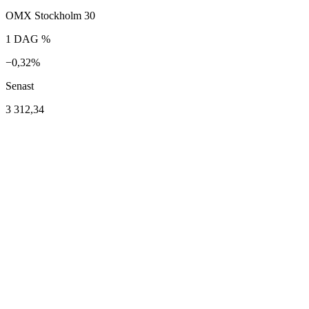
OMX Stockholm 30
1 DAG %
−0,32%
Senast
3 312,34