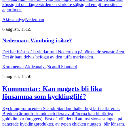
köpsignal och lägre värden en starkare säljsignal enligt Investtechs
algoritmer.
Aktieanalys
/
Nederman
6 augusti, 15:55
Nederman: Vändning i sikte?
Det har blåst snåla vindar runt Nederman på börsen de senaste åren.
Det är bara delvis befogat av den tuffa marknaden.
Kommentar
,
Aktieanalys
/
Scandi Standard
5 augusti, 15:50
Kommentar: Kan nuggets bli lika
lönsamma som kycklingfilé?
Kycklingproducenten Scandi Standard håller hög fart i affärerna.
Bredden är uppfriskande och flera av affärerna kan bli riktiga
guldklimpar (nuggets). Fast då vill det till att just storsatsningen på
panerade kycklingprodukter, av typen chicken nuggets, blir lönsam.