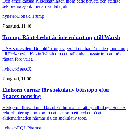
Den amerikanska sysselsättningen inom både privata och statliga
sektorerna sjönk mer än väntat i juli.
nyheter
/
Donald Trump
7 augusti, 11:48
Trump: Räntebeslut är inte enbart upp till Warsh
USA:s president Donald Trump säger att det bara är "lite grann" upp
till Fed-chefen Kevin Warsh om centralbanken avstår från att höja
räntan före valet.
nyheter
/
SpaceX
7 augusti, 11:00
Einhorn varnar för spekulativ börstopp efter
Spacex-notering
Hedgefondförvaltaren David Einhorn anser att rymdbolaget Spacex
rekordnotering kan komma att ses som ett tecken på att
aktiemarknaden närmar sig en spekulativ topp.
nyheter
/
EQL Pharma