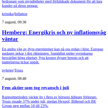
bedragare som myndigheter med förfalskade dokument för att lura
kunder på deras pengar.
krönika
/
Inflation
7 augusti, 09:38
Hemberg: Energikris och ny inflationsvåg
väntar
En andra våg av dyra energipriser kan nå oss redan i höst. Europas
gaslager pekar i den riktningen. Samtidigt möter svenskarna
besvärligt höga elpriser, fyra kronor dyrare bensin och att
matpriserna tickar uppåt.
nyheter
/
Troax
7 augusti, 08:48
Fem aktier som tog revansch i juli
Rapportperioden väckte liv i flera av börsens tidigare förlorare.
Troax rusade 37% under juli, medan Hexpol, Billerud och BE
Group steg mellan 18 till 23%.