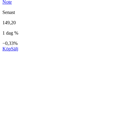
Note
Senast
149,20
1 dag %
−0,33%
Köp
Sälj