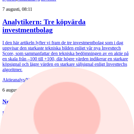
7 augusti, 08:11
Analytikern: Tre köpvärda
investmentbolag
I den här artikeln lyfter vi fram de tre investmentbolag som i dag
uppvisar den starkaste tekniska bilden enligt vår nya Investtech
Score, som sammanfattar den tekniska bedömningen av en aktie på
en skala från –100 till +100, där högre värden indikerar en starkare
köpsignal och lägre värden en starkare säljsignal enligt Investtechs
algoritmer.
Aktieanalys
/
Nederman
6 augusti, 15:55
Nederman: Vändning i sikte?
Det har blåst snåla vindar runt Nederman på börsen de senaste åren.
Det är bara delvis befogat av den tuffa marknaden.
Kommentar
,
Aktieanalys
/
Scandi Standard