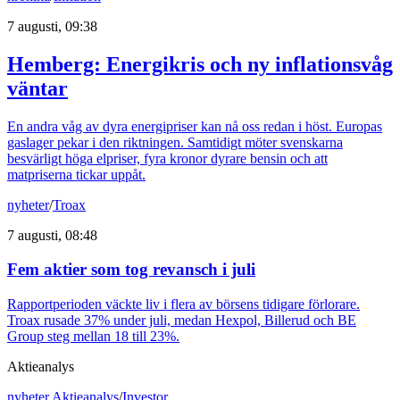
7 augusti, 09:38
Hemberg: Energikris och ny inflationsvåg
väntar
En andra våg av dyra energipriser kan nå oss redan i höst. Europas
gaslager pekar i den riktningen. Samtidigt möter svenskarna
besvärligt höga elpriser, fyra kronor dyrare bensin och att
matpriserna tickar uppåt.
nyheter
/
Troax
7 augusti, 08:48
Fem aktier som tog revansch i juli
Rapportperioden väckte liv i flera av börsens tidigare förlorare.
Troax rusade 37% under juli, medan Hexpol, Billerud och BE
Group steg mellan 18 till 23%.
Aktieanalys
nyheter
,
Aktieanalys
/
Investor