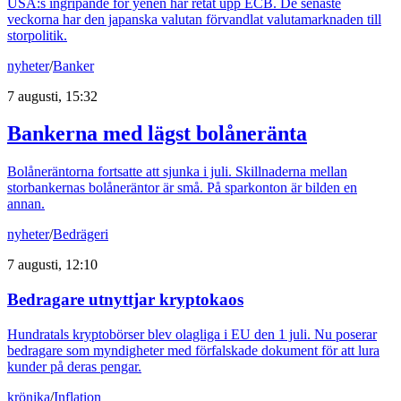
USA:s ingripande för yenen har retat upp ECB. De senaste
veckorna har den japanska valutan förvandlat valutamarknaden till
storpolitik.
nyheter
/
Banker
7 augusti, 15:32
Bankerna med lägst bolåneränta
Bolåneräntorna fortsatte att sjunka i juli. Skillnaderna mellan
storbankernas bolåneräntor är små. På sparkonton är bilden en
annan.
nyheter
/
Bedrägeri
7 augusti, 12:10
Bedragare utnyttjar kryptokaos
Hundratals kryptobörser blev olagliga i EU den 1 juli. Nu poserar
bedragare som myndigheter med förfalskade dokument för att lura
kunder på deras pengar.
krönika
/
Inflation