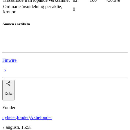
Kassaflöde från löpande verksamhet
82
166
-50,6%
Ordinarie årsutdelning per aktie,
0
kronor
Ämnen i artikeln
Note
Rapporter
Finwire
Dela
Fonder
nyheter
,
fonder
/
Aktiefonder
7 augusti, 15:58