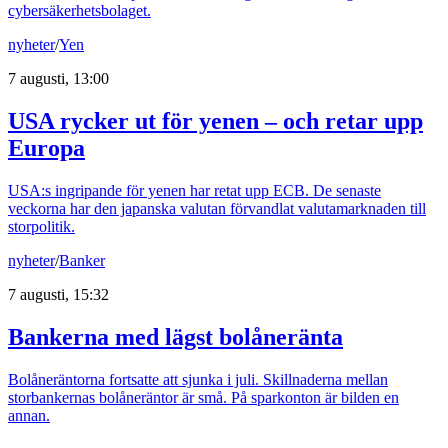
cybersäkerhetsbolaget.
nyheter
/
Yen
7 augusti, 13:00
USA rycker ut för yenen – och retar upp
Europa
USA:s ingripande för yenen har retat upp ECB. De senaste
veckorna har den japanska valutan förvandlat valutamarknaden till
storpolitik.
nyheter
/
Banker
7 augusti, 15:32
Bankerna med lägst bolåneränta
Bolåneräntorna fortsatte att sjunka i juli. Skillnaderna mellan
storbankernas bolåneräntor är små. På sparkonton är bilden en
annan.