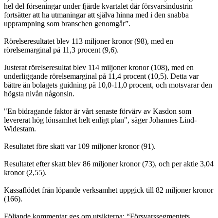
hel del förseningar under fjärde kvartalet där försvarsindustrin
fortsätter att ha utmaningar att själva hinna med i den snabba
upprampning som branschen genomgår”.
Rörelseresultatet blev 113 miljoner kronor (98), med en
rörelsemarginal på 11,3 procent (9,6).
Justerat rörelseresultat blev 114 miljoner kronor (108), med en
underliggande rörelsemarginal på 11,4 procent (10,5). Detta var
bättre än bolagets guidning på 10,0-11,0 procent, och motsvarar den
högsta nivån någonsin.
"En bidragande faktor är vårt senaste förvärv av Kasdon som
levererat hög lönsamhet helt enligt plan", säger Johannes Lind-
Widestam.
Resultatet före skatt var 109 miljoner kronor (91).
Resultatet efter skatt blev 86 miljoner kronor (73), och per aktie 3,04
kronor (2,55).
Kassaflödet från löpande verksamhet uppgick till 82 miljoner kronor
(166).
Följande kommentar ges om utsikterna: “Försvarssegmentets