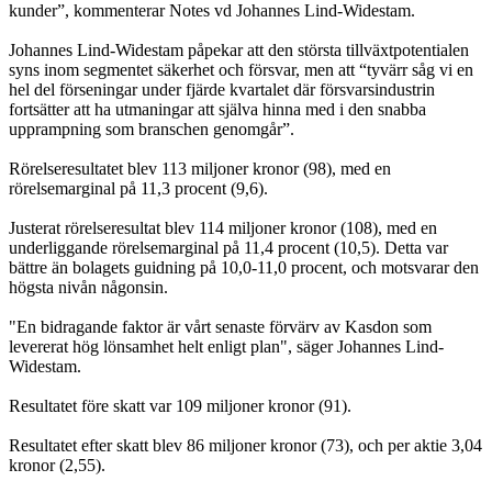
kunder”, kommenterar Notes vd Johannes Lind-Widestam.
Johannes Lind-Widestam påpekar att den största tillväxtpotentialen
syns inom segmentet säkerhet och försvar, men att “tyvärr såg vi en
hel del förseningar under fjärde kvartalet där försvarsindustrin
fortsätter att ha utmaningar att själva hinna med i den snabba
upprampning som branschen genomgår”.
Rörelseresultatet blev 113 miljoner kronor (98), med en
rörelsemarginal på 11,3 procent (9,6).
Justerat rörelseresultat blev 114 miljoner kronor (108), med en
underliggande rörelsemarginal på 11,4 procent (10,5). Detta var
bättre än bolagets guidning på 10,0-11,0 procent, och motsvarar den
högsta nivån någonsin.
"En bidragande faktor är vårt senaste förvärv av Kasdon som
levererat hög lönsamhet helt enligt plan", säger Johannes Lind-
Widestam.
Resultatet före skatt var 109 miljoner kronor (91).
Resultatet efter skatt blev 86 miljoner kronor (73), och per aktie 3,04
kronor (2,55).