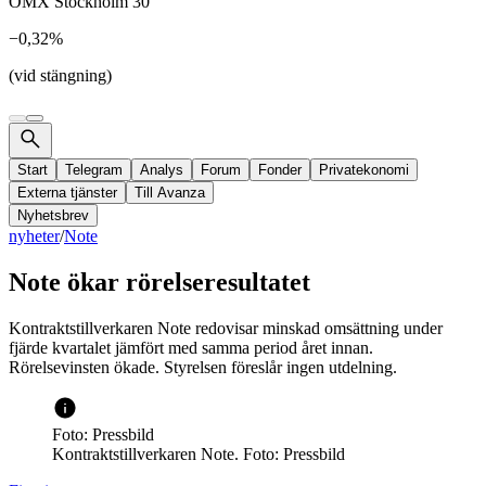
OMX Stockholm 30
−0,32%
(vid stängning)
Start
Telegram
Analys
Forum
Fonder
Privatekonomi
Externa tjänster
Till Avanza
Nyhetsbrev
nyheter
/
Note
Note ökar rörelseresultatet
Kontraktstillverkaren Note redovisar minskad omsättning under
fjärde kvartalet jämfört med samma period året innan.
Rörelsevinsten ökade. Styrelsen föreslår ingen utdelning.
Foto: Pressbild
Kontraktstillverkaren Note. Foto: Pressbild