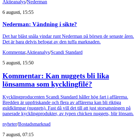
Aktieanalys
/
Nederman
6 augusti, 15:55
Nederman: Vändning i sikte?
Det har blåst snåla vindar runt Nederman på börsen de senaste åren.
Det är bara delvis befogat av den tuffa marknaden.
Kommentar
,
Aktieanalys
/
Scandi Standard
5 augusti, 15:50
Kommentar: Kan nuggets bli lika
lönsamma som kycklingfilé?
Kycklingproducenten Scandi Standard håller hög fart i affärerna.
Bredden är uppfriskande och flera av affärerna kan bli riktiga
guldklimpar (nuggets). Fast då vill det till att just storsatsningen på
panerade kycklingprodukter, av typen chicken nuggets, blir lönsam.
nyheter
/
Bostadsmarknad
7 augusti, 07:15