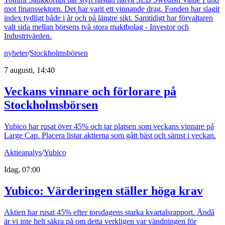
mot finanssektorn. Det har varit ett vinnande drag. Fonden har slagit
index tydligt både i år och på längre sikt. Samtidigt har förvaltaren
valt sida mellan börsens två stora maktbolag - Investor och
Industrivärden.
nyheter
/
Stockholmsbörsen
7 augusti, 14:40
Veckans vinnare och förlorare på
Stockholmsbörsen
Yubico har rusat över 45% och tar platsen som veckans vinnare på
Large Cap. Placera listar aktierna som gått bäst och sämst i veckan.
Aktieanalys
/
Yubico
Idag, 07:00
Yubico: Värderingen ställer höga krav
Aktien har rusat 45% efter torsdagens starka kvartalsrapport. Ändå
är vi inte helt säkra på om detta verkligen var vändningen för