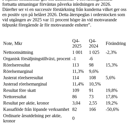
fortsatta utmaningar förväntas påverka inledningen av 2026.
Därefter ser vi en successiv förstärkning från kunderna vilket ger oss
en positiv syn på helåret 2026. Detta återspeglas i orderstocken som
vid utgången av 2025 var 11 procent högre än vid motsvarande
tidpunkt föregående år för motsvarande enheter”.
Q4-
Q4-
Note, Mkr
Förändring
2025
2024
Nettoomsättning
1 001
1 025
-2,3%
Organisk försäljningstillväxt, procent
-1
-6
Rörelseresultat
113
98
15,3%
Rörelsemarginal
11,3%
9,6%
Justerat rörelseresultat
114
108
5,6%
Justerad rörelsemarginal
11,4%
10,5%
Resultat före skatt
109
91
19,8%
Nettoresultat
86
73
17,8%
Resultat per aktie, kronor
3,04
2,55
19,2%
Kassaflöde från löpande verksamhet
82
166
-50,6%
Ordinarie årsutdelning per aktie,
0
kronor