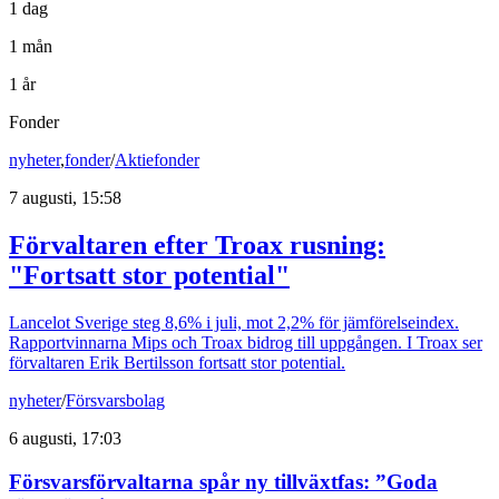
1 dag
1 mån
1 år
Fonder
nyheter
,
fonder
/
Aktiefonder
7 augusti, 15:58
Förvaltaren efter Troax rusning:
"Fortsatt stor potential"
Lancelot Sverige steg 8,6% i juli, mot 2,2% för jämförelseindex.
Rapportvinnarna Mips och Troax bidrog till uppgången. I Troax ser
förvaltaren Erik Bertilsson fortsatt stor potential.
nyheter
/
Försvarsbolag
6 augusti, 17:03
Försvarsförvaltarna spår ny tillväxtfas: ”Goda