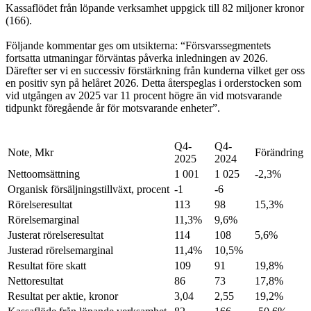
Kassaflödet från löpande verksamhet uppgick till 82 miljoner kronor
(166).
Följande kommentar ges om utsikterna: “Försvarssegmentets
fortsatta utmaningar förväntas påverka inledningen av 2026.
Därefter ser vi en successiv förstärkning från kunderna vilket ger oss
en positiv syn på helåret 2026. Detta återspeglas i orderstocken som
vid utgången av 2025 var 11 procent högre än vid motsvarande
tidpunkt föregående år för motsvarande enheter”.
Q4-
Q4-
Note, Mkr
Förändring
2025
2024
Nettoomsättning
1 001
1 025
-2,3%
Organisk försäljningstillväxt, procent
-1
-6
Rörelseresultat
113
98
15,3%
Rörelsemarginal
11,3%
9,6%
Justerat rörelseresultat
114
108
5,6%
Justerad rörelsemarginal
11,4%
10,5%
Resultat före skatt
109
91
19,8%
Nettoresultat
86
73
17,8%
Resultat per aktie, kronor
3,04
2,55
19,2%