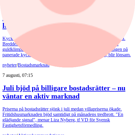
5 augusti, 15:50
Kommentar: Kan nuggets bli lika
lönsamma som kycklingfilé?
Kycklingproducenten Scandi Standard håller hög fart i affärerna.
Bredden är uppfriskande och flera av affärerna kan bli riktiga
guldklimpar (nuggets). Fast då vill det till att just storsatsningen på
panerade kycklingprodukter, av typen chicken nuggets, blir lönsam.
nyheter
/
Bostadsmarknad
7 augusti, 07:15
Juli bjöd på billigare bostadsrätter – nu
väntar en aktiv marknad
Priserna på bostadsrätter sjönk i juli medan villapriserna ökade.
Fritidshusmarknaden bjöd samtidigt på månadens tredbrott. "En
glädjande signal", menar Liza Nyberg, tf VD för Svensk
Fastighetsförmedling.