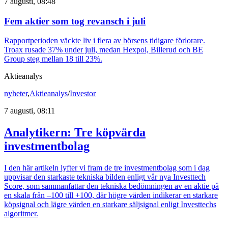
7 augusti, 08:48
Fem aktier som tog revansch i juli
Rapportperioden väckte liv i flera av börsens tidigare förlorare.
Troax rusade 37% under juli, medan Hexpol, Billerud och BE
Group steg mellan 18 till 23%.
Aktieanalys
nyheter
,
Aktieanalys
/
Investor
7 augusti, 08:11
Analytikern: Tre köpvärda
investmentbolag
I den här artikeln lyfter vi fram de tre investmentbolag som i dag
uppvisar den starkaste tekniska bilden enligt vår nya Investtech
Score, som sammanfattar den tekniska bedömningen av en aktie på
en skala från –100 till +100, där högre värden indikerar en starkare
köpsignal och lägre värden en starkare säljsignal enligt Investtechs
algoritmer.