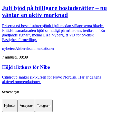
Juli bjöd på billigare bostadsrätter – nu
väntar en aktiv marknad
Priserna på bostadsrätter sjönk i juli medan villapriserna ökade.
Fritidshusmarknaden bjöd samtidigt på månadens tredbrott. "En
glädjande signal", menar Liza Nyberg, tf VD för Svensk
Fastighetsförmedling.
nyheter
/
Aktierekommendationer
7 augusti, 08:39
Höjd riktkurs för Nibe
Citigroup sänker riktkursen för Novo Nordisk. Här är dagens
aktierekommendationer.
Senaste nytt
Nyheter
Analyser
Telegram