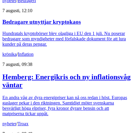
nyheter
/
Bedrägeri
7 augusti, 12:10
Bedragare utnyttjar kryptokaos
Hundratals kryptobörser blev olagliga i EU den 1 juli. Nu poserar
bedragare som myndigheter med förfalskade dokument för att lura
kunder på deras pengar.
krönika
/
Inflation
7 augusti, 09:38
Hemberg: Energikris och ny inflationsvåg
väntar
En andra våg av dyra energipriser kan nå oss redan i höst. Europas
gaslager pekar i den riktningen. Samtidigt möter svenskarna
besvärligt höga elpriser, fyra kronor dyrare bensin och att
matpriserna tickar uppåt.
nyheter
/
Troax