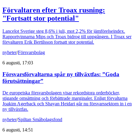
Förvaltaren efter Troax rusning:
"Fortsatt stor potential"
Lancelot Sverige steg 8,6% i juli, mot 2,2% för jämförelseindex.
Rapportvinnarna Mips och Troax bidrog till uppgången. I Troax ser
förvaltaren Erik Bertilsson fortsatt stor potential.
nyheter
/
Försvarsbolag
6 augusti, 17:03
Försvarsförvaltarna spår ny tillväxtfas: ”Goda
förutsättningar”
De europeiska försvarsbolagen visar rekordstora orderböcker,
stigande omsättning och förbättrade marginaler. Enligt förvaltarna
Joakim Agerback och Shayan Heidari går nu försvarssektorn in i en
ny tillväxtfas.
nyheter
/
Spiltan Småbolagsfond
6 augusti, 14:51