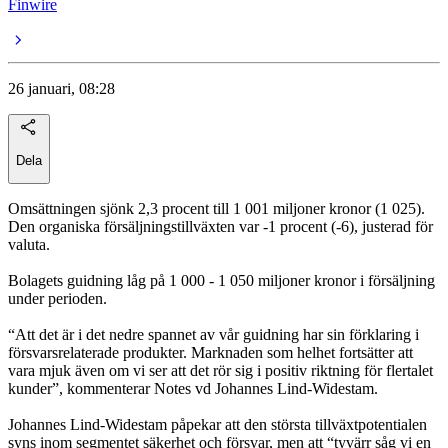
Finwire
26 januari, 08:28
Dela
Omsättningen sjönk 2,3 procent till 1 001 miljoner kronor (1 025).
Den organiska försäljningstillväxten var -1 procent (-6), justerad för
valuta.
Bolagets guidning låg på 1 000 - 1 050 miljoner kronor i försäljning
under perioden.
“Att det är i det nedre spannet av vår guidning har sin förklaring i
försvarsrelaterade produkter. Marknaden som helhet fortsätter att
vara mjuk även om vi ser att det rör sig i positiv riktning för flertalet
kunder”, kommenterar Notes vd Johannes Lind-Widestam.
Johannes Lind-Widestam påpekar att den största tillväxtpotentialen
syns inom segmentet säkerhet och försvar, men att “tyvärr såg vi en