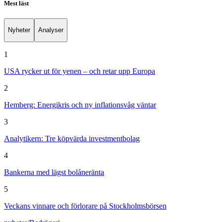
Mest läst
Nyheter
Analyser
1
USA rycker ut för yenen – och retar upp Europa
2
Hemberg: Energikris och ny inflationsvåg väntar
3
Analytikern: Tre köpvärda investmentbolag
4
Bankerna med lägst bolåneränta
5
Veckans vinnare och förlorare på Stockholmsbörsen