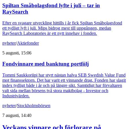
Spiltan Småbolagsfond lyfte i juli – tar in
RaySearch
Efter en svagare utveckling hittills i år fick Spiltan Småbolagsfond
ett tydligt lyft i juli. Mips bidrog mest till uppgången, medan
RaySearch Laboratories är ett nytt innehav i fonden.
nyheter
/
Aktiefonder
5 augusti, 15:06
Fondvinnare med banktung portfölj
Tommi Saukkoriipi har styrt nästan halva SEB Swedish Value Fund
mot finanssektorn. Det har varit ett vinnande drag. Fonden har slagit
index tydligt både i år och på längre sikt. Samtidigt har förvaltaren
valt sida mellan börsens två stora maktbolag - Investor och
Industrivärden.
nyheter
/
Stockholmsbörsen
7 augusti, 14:40
Veckans vinnare och förlorare på