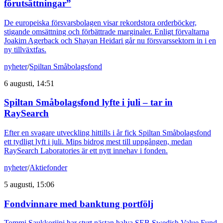
förutsättningar”
De europeiska försvarsbolagen visar rekordstora orderböcker,
stigande omsättning och förbättrade marginaler. Enligt förvaltarna
Joakim Agerback och Shayan Heidari går nu försvarssektorn in i en
ny tillväxtfas.
nyheter
/
Spiltan Småbolagsfond
6 augusti, 14:51
Spiltan Småbolagsfond lyfte i juli – tar in
RaySearch
Efter en svagare utveckling hittills i år fick Spiltan Småbolagsfond
ett tydligt lyft i juli. Mips bidrog mest till uppgången, medan
RaySearch Laboratories är ett nytt innehav i fonden.
nyheter
/
Aktiefonder
5 augusti, 15:06
Fondvinnare med banktung portfölj
Tommi Saukkoriipi har styrt nästan halva SEB Swedish Value Fund