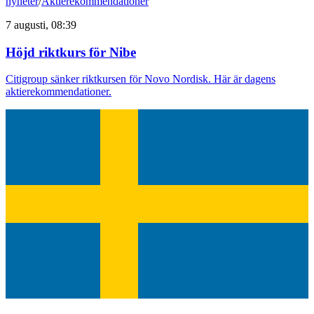
nyheter
/
Aktierekommendationer
7 augusti, 08:39
Höjd riktkurs för Nibe
Citigroup sänker riktkursen för Novo Nordisk. Här är dagens
aktierekommendationer.