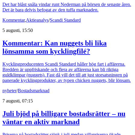
Det har blåst snåla vindar runt Nederman på börsen de senaste åren.
Det är bara delvis befogat av den tuffa marknaden.
Kommentar
,
Aktieanalys
/
Scandi Standard
5 augusti, 15:50
Kommentar: Kan nuggets bli lika
lönsamma som kycklingfilé?
Kycklingproducenten Scandi Standard håller hög fart i affärerna.
Bredden är uppfriskande och flera av affärerna kan bli riktiga
guldklimpar (nuggets). Fast då vill det till att just storsatsningen på
panerade kycklingprodukter, av typen chicken nuggets, blir lönsam.
nyheter
/
Bostadsmarknad
7 augusti, 07:15
Juli bjöd på billigare bostadsrätter – nu
väntar en aktiv marknad
Priserna på bostadsrätter sjönk i juli medan villapriserna ökade.