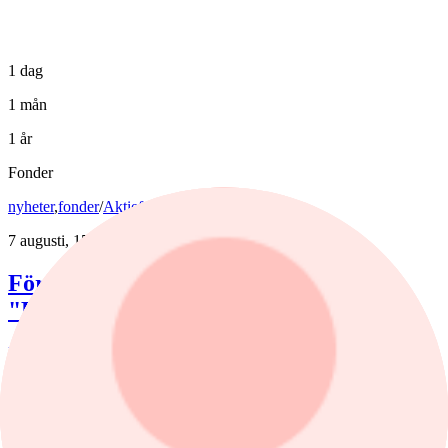
1 dag
1 mån
1 år
Fonder
nyheter
,
fonder
/
Aktiefonder
7 augusti, 15:58
Förvaltaren efter Troax rusning:
"Fortsatt stor potential"
Lancelot Sverige steg 8,6% i juli, mot 2,2% för jämförelseindex.
Rapportvinnarna Mips och Troax bidrog till uppgången. I Troax ser
förvaltaren Erik Bertilsson fortsatt stor potential.
nyheter
/
Försvarsbolag