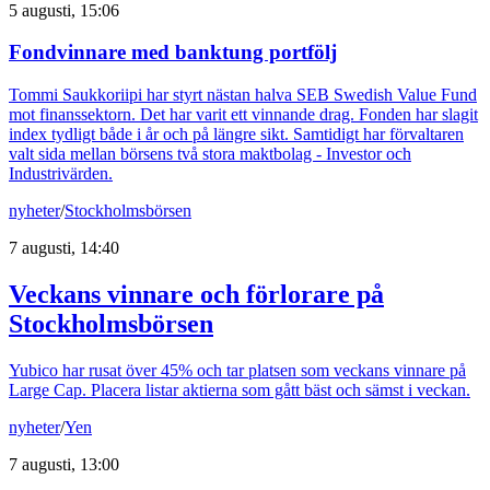
5 augusti, 15:06
Fondvinnare med banktung portfölj
Tommi Saukkoriipi har styrt nästan halva SEB Swedish Value Fund
mot finanssektorn. Det har varit ett vinnande drag. Fonden har slagit
index tydligt både i år och på längre sikt. Samtidigt har förvaltaren
valt sida mellan börsens två stora maktbolag - Investor och
Industrivärden.
nyheter
/
Stockholmsbörsen
7 augusti, 14:40
Veckans vinnare och förlorare på
Stockholmsbörsen
Yubico har rusat över 45% och tar platsen som veckans vinnare på
Large Cap. Placera listar aktierna som gått bäst och sämst i veckan.
nyheter
/
Yen
7 augusti, 13:00