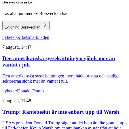
Börsveckans arkiv
Läs alla nummer av Börsveckan här
E-tidning Börsveckan
nyheter
/
Arbetsmarknaden
7 augusti, 14:47
Den amerikanska sysselsättningen sjönk mer än
väntat i juli
Den amerikanska sysselsättningen inom både privata och statliga
sektorerna sjönk mer än väntat i juli.
nyheter
/
Donald Trump
7 augusti, 11:48
Trump: Räntebeslut är inte enbart upp till Warsh
USA:s president Donald Trump säger att det bara är "lite grann" upp
till Fed-chefen Kevin Warsh om centralbanken avstår från att höja