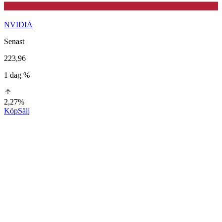
NVIDIA
Senast
223,96
1 dag %
2,27%
Köp
Sälj