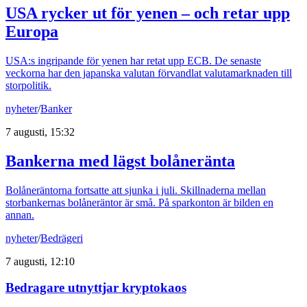
USA rycker ut för yenen – och retar upp
Europa
USA:s ingripande för yenen har retat upp ECB. De senaste
veckorna har den japanska valutan förvandlat valutamarknaden till
storpolitik.
nyheter
/
Banker
7 augusti, 15:32
Bankerna med lägst bolåneränta
Bolåneräntorna fortsatte att sjunka i juli. Skillnaderna mellan
storbankernas bolåneräntor är små. På sparkonton är bilden en
annan.
nyheter
/
Bedrägeri
7 augusti, 12:10
Bedragare utnyttjar kryptokaos