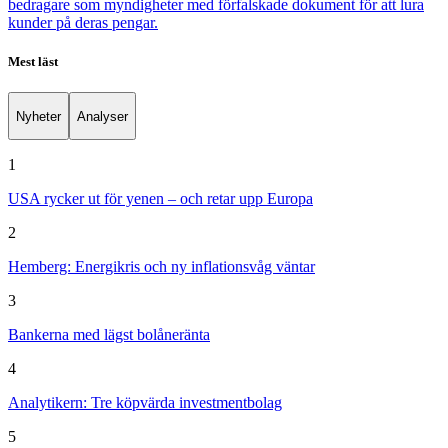
bedragare som myndigheter med förfalskade dokument för att lura
kunder på deras pengar.
Mest läst
Nyheter
Analyser
1
USA rycker ut för yenen – och retar upp Europa
2
Hemberg: Energikris och ny inflationsvåg väntar
3
Bankerna med lägst bolåneränta
4
Analytikern: Tre köpvärda investmentbolag
5