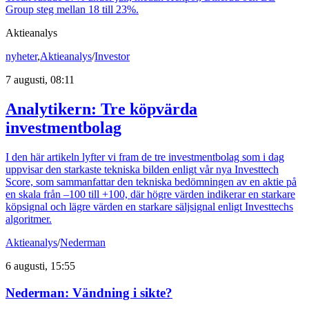
Group steg mellan 18 till 23%.
Aktieanalys
nyheter
,
Aktieanalys
/
Investor
7 augusti, 08:11
Analytikern: Tre köpvärda
investmentbolag
I den här artikeln lyfter vi fram de tre investmentbolag som i dag
uppvisar den starkaste tekniska bilden enligt vår nya Investtech
Score, som sammanfattar den tekniska bedömningen av en aktie på
en skala från –100 till +100, där högre värden indikerar en starkare
köpsignal och lägre värden en starkare säljsignal enligt Investtechs
algoritmer.
Aktieanalys
/
Nederman
6 augusti, 15:55
Nederman: Vändning i sikte?