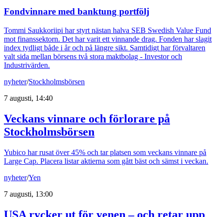
Fondvinnare med banktung portfölj
Tommi Saukkoriipi har styrt nästan halva SEB Swedish Value Fund
mot finanssektorn. Det har varit ett vinnande drag. Fonden har slagit
index tydligt både i år och på längre sikt. Samtidigt har förvaltaren
valt sida mellan börsens två stora maktbolag - Investor och
Industrivärden.
nyheter
/
Stockholmsbörsen
7 augusti, 14:40
Veckans vinnare och förlorare på
Stockholmsbörsen
Yubico har rusat över 45% och tar platsen som veckans vinnare på
Large Cap. Placera listar aktierna som gått bäst och sämst i veckan.
nyheter
/
Yen
7 augusti, 13:00
USA rycker ut för yenen – och retar upp