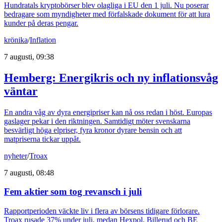
Hundratals kryptobörser blev olagliga i EU den 1 juli. Nu poserar
bedragare som myndigheter med förfalskade dokument för att lura
kunder på deras pengar.
krönika
/
Inflation
7 augusti, 09:38
Hemberg: Energikris och ny inflationsvåg
väntar
En andra våg av dyra energipriser kan nå oss redan i höst. Europas
gaslager pekar i den riktningen. Samtidigt möter svenskarna
besvärligt höga elpriser, fyra kronor dyrare bensin och att
matpriserna tickar uppåt.
nyheter
/
Troax
7 augusti, 08:48
Fem aktier som tog revansch i juli
Rapportperioden väckte liv i flera av börsens tidigare förlorare.
Troax rusade 37% under juli, medan Hexpol, Billerud och BE