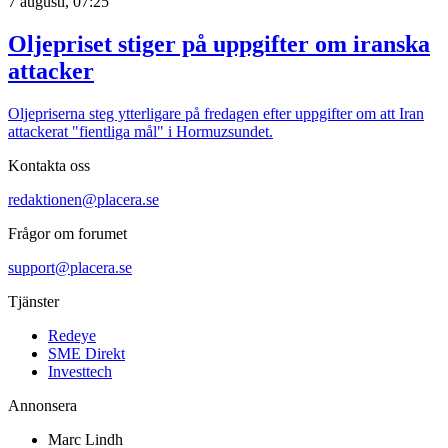
7 augusti, 07:25
Oljepriset stiger på uppgifter om iranska
attacker
Oljepriserna steg ytterligare på fredagen efter uppgifter om att Iran
attackerat "fientliga mål" i Hormuzsundet.
Kontakta oss
redaktionen@placera.se
Frågor om forumet
support@placera.se
Tjänster
Redeye
SME Direkt
Investtech
Annonsera
Marc Lindh