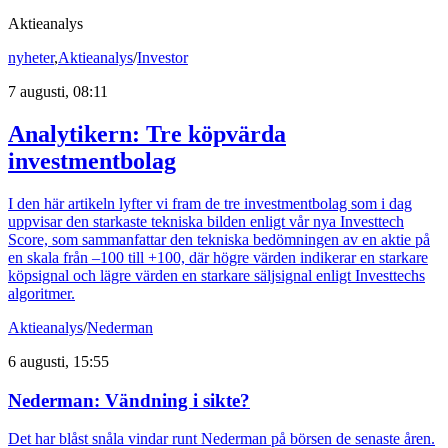
Aktieanalys
nyheter
,
Aktieanalys
/
Investor
7 augusti, 08:11
Analytikern: Tre köpvärda
investmentbolag
I den här artikeln lyfter vi fram de tre investmentbolag som i dag
uppvisar den starkaste tekniska bilden enligt vår nya Investtech
Score, som sammanfattar den tekniska bedömningen av en aktie på
en skala från –100 till +100, där högre värden indikerar en starkare
köpsignal och lägre värden en starkare säljsignal enligt Investtechs
algoritmer.
Aktieanalys
/
Nederman
6 augusti, 15:55
Nederman: Vändning i sikte?
Det har blåst snåla vindar runt Nederman på börsen de senaste åren.