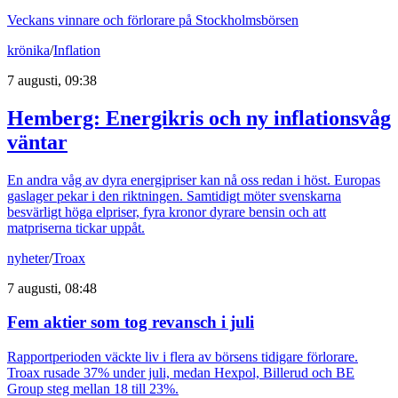
Veckans vinnare och förlorare på Stockholmsbörsen
krönika
/
Inflation
7 augusti, 09:38
Hemberg: Energikris och ny inflationsvåg
väntar
En andra våg av dyra energipriser kan nå oss redan i höst. Europas
gaslager pekar i den riktningen. Samtidigt möter svenskarna
besvärligt höga elpriser, fyra kronor dyrare bensin och att
matpriserna tickar uppåt.
nyheter
/
Troax
7 augusti, 08:48
Fem aktier som tog revansch i juli
Rapportperioden väckte liv i flera av börsens tidigare förlorare.
Troax rusade 37% under juli, medan Hexpol, Billerud och BE
Group steg mellan 18 till 23%.