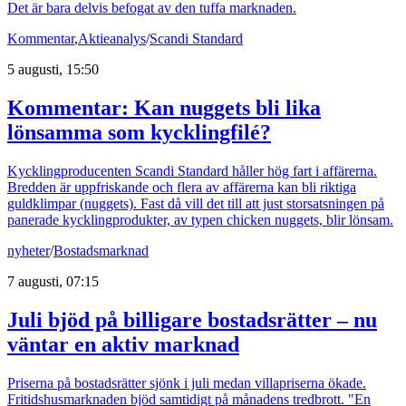
Det är bara delvis befogat av den tuffa marknaden.
Kommentar
,
Aktieanalys
/
Scandi Standard
5 augusti, 15:50
Kommentar: Kan nuggets bli lika
lönsamma som kycklingfilé?
Kycklingproducenten Scandi Standard håller hög fart i affärerna.
Bredden är uppfriskande och flera av affärerna kan bli riktiga
guldklimpar (nuggets). Fast då vill det till att just storsatsningen på
panerade kycklingprodukter, av typen chicken nuggets, blir lönsam.
nyheter
/
Bostadsmarknad
7 augusti, 07:15
Juli bjöd på billigare bostadsrätter – nu
väntar en aktiv marknad
Priserna på bostadsrätter sjönk i juli medan villapriserna ökade.
Fritidshusmarknaden bjöd samtidigt på månadens tredbrott. "En