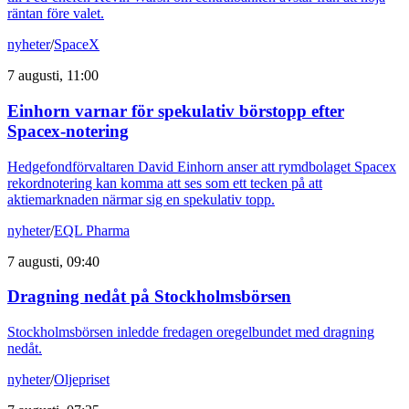
räntan före valet.
nyheter
/
SpaceX
7 augusti, 11:00
Einhorn varnar för spekulativ börstopp efter
Spacex-notering
Hedgefondförvaltaren David Einhorn anser att rymdbolaget Spacex
rekordnotering kan komma att ses som ett tecken på att
aktiemarknaden närmar sig en spekulativ topp.
nyheter
/
EQL Pharma
7 augusti, 09:40
Dragning nedåt på Stockholmsbörsen
Stockholmsbörsen inledde fredagen oregelbundet med dragning
nedåt.
nyheter
/
Oljepriset