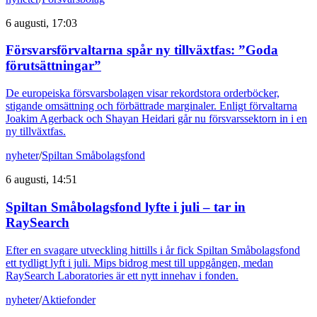
6 augusti, 17:03
Försvarsförvaltarna spår ny tillväxtfas: ”Goda
förutsättningar”
De europeiska försvarsbolagen visar rekordstora orderböcker,
stigande omsättning och förbättrade marginaler. Enligt förvaltarna
Joakim Agerback och Shayan Heidari går nu försvarssektorn in i en
ny tillväxtfas.
nyheter
/
Spiltan Småbolagsfond
6 augusti, 14:51
Spiltan Småbolagsfond lyfte i juli – tar in
RaySearch
Efter en svagare utveckling hittills i år fick Spiltan Småbolagsfond
ett tydligt lyft i juli. Mips bidrog mest till uppgången, medan
RaySearch Laboratories är ett nytt innehav i fonden.
nyheter
/
Aktiefonder