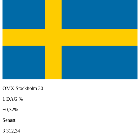
OMX Stockholm 30
1 DAG %
−0,32%
Senast
3 312,34