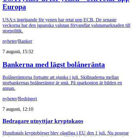
Europa
USA:s ingripande för yenen har retat upp ECB. De senaste
veckorna har den japanska valutan förvandlat valutamarknaden till
storpolitik.
nyheter
/
Banker
7 augusti, 15:32
Bankerna med lägst bolåneränta
Bolåneräntorna fortsatte att sjunka i juli. Skillnaderna mellan
storbankernas bolåneräntor är små. På sparkonton är bilden en
annan.
nyheter
/
Bedrägeri
7 augusti, 12:10
Bedragare utnyttjar kryptokaos
Hundratals kryptobörser blev olagliga i EU den 1 juli. Nu poserar