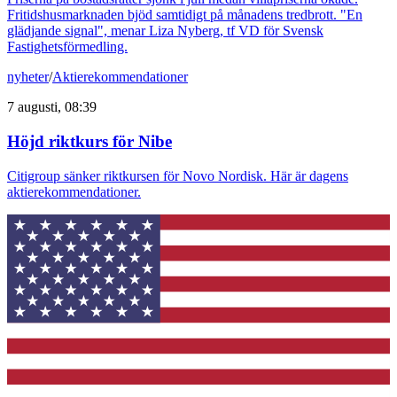
Fritidshusmarknaden bjöd samtidigt på månadens tredbrott. "En
glädjande signal", menar Liza Nyberg, tf VD för Svensk
Fastighetsförmedling.
nyheter
/
Aktierekommendationer
7 augusti, 08:39
Höjd riktkurs för Nibe
Citigroup sänker riktkursen för Novo Nordisk. Här är dagens
aktierekommendationer.