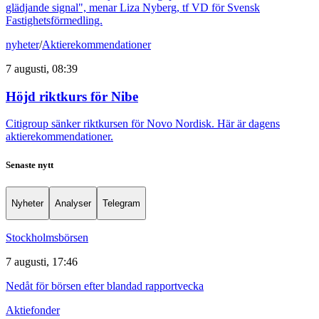
glädjande signal", menar Liza Nyberg, tf VD för Svensk
Fastighetsförmedling.
nyheter
/
Aktierekommendationer
7 augusti, 08:39
Höjd riktkurs för Nibe
Citigroup sänker riktkursen för Novo Nordisk. Här är dagens
aktierekommendationer.
Senaste nytt
Nyheter
Analyser
Telegram
Stockholmsbörsen
7 augusti, 17:46
Nedåt för börsen efter blandad rapportvecka
Aktiefonder