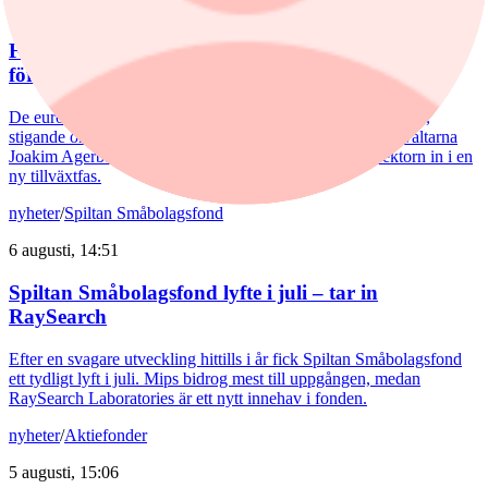
6 augusti, 17:03
Försvarsförvaltarna spår ny tillväxtfas: ”Goda
förutsättningar”
De europeiska försvarsbolagen visar rekordstora orderböcker,
stigande omsättning och förbättrade marginaler. Enligt förvaltarna
Joakim Agerback och Shayan Heidari går nu försvarssektorn in i en
ny tillväxtfas.
nyheter
/
Spiltan Småbolagsfond
6 augusti, 14:51
Spiltan Småbolagsfond lyfte i juli – tar in
RaySearch
Efter en svagare utveckling hittills i år fick Spiltan Småbolagsfond
ett tydligt lyft i juli. Mips bidrog mest till uppgången, medan
RaySearch Laboratories är ett nytt innehav i fonden.
nyheter
/
Aktiefonder
5 augusti, 15:06