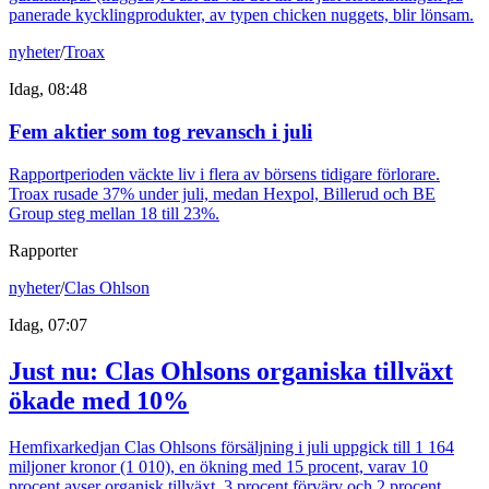
panerade kycklingprodukter, av typen chicken nuggets, blir lönsam.
nyheter
/
Troax
Idag, 08:48
Fem aktier som tog revansch i juli
Rapportperioden väckte liv i flera av börsens tidigare förlorare.
Troax rusade 37% under juli, medan Hexpol, Billerud och BE
Group steg mellan 18 till 23%.
Rapporter
nyheter
/
Clas Ohlson
Idag, 07:07
Just nu
:
Clas Ohlsons organiska tillväxt
ökade med 10%
Hemfixarkedjan Clas Ohlsons försäljning i juli uppgick till 1 164
miljoner kronor (1 010), en ökning med 15 procent, varav 10
procent avser organisk tillväxt, 3 procent förvärv och 2 procent