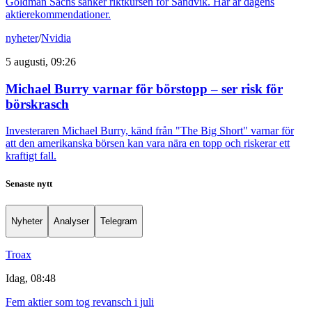
Goldman Sachs sänker riktkursen för Sandvik. Här är dagens
aktierekommendationer.
nyheter
/
Nvidia
5 augusti, 09:26
Michael Burry varnar för börstopp – ser risk för
börskrasch
Investeraren Michael Burry, känd från "The Big Short" varnar för
att den amerikanska börsen kan vara nära en topp och riskerar ett
kraftigt fall.
Senaste nytt
Nyheter
Analyser
Telegram
Troax
Idag, 08:48
Fem aktier som tog revansch i juli