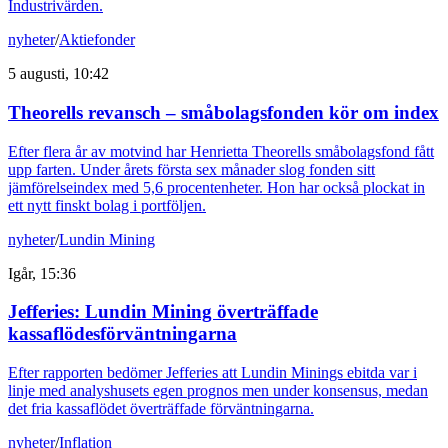
Industrivärden.
nyheter
/
Aktiefonder
5 augusti, 10:42
Theorells revansch – småbolagsfonden kör om index
Efter flera år av motvind har Henrietta Theorells småbolagsfond fått
upp farten. Under årets första sex månader slog fonden sitt
jämförelseindex med 5,6 procentenheter. Hon har också plockat in
ett nytt finskt bolag i portföljen.
nyheter
/
Lundin Mining
Igår, 15:36
Jefferies: Lundin Mining överträffade
kassaflödesförväntningarna
Efter rapporten bedömer Jefferies att Lundin Minings ebitda var i
linje med analyshusets egen prognos men under konsensus, medan
det fria kassaflödet överträffade förväntningarna.
nyheter
/
Inflation