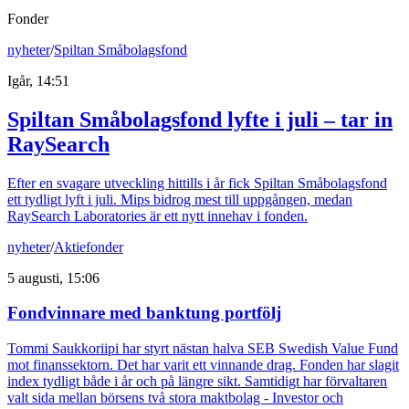
Fonder
nyheter
/
Spiltan Småbolagsfond
Igår, 14:51
Spiltan Småbolagsfond lyfte i juli – tar in
RaySearch
Efter en svagare utveckling hittills i år fick Spiltan Småbolagsfond
ett tydligt lyft i juli. Mips bidrog mest till uppgången, medan
RaySearch Laboratories är ett nytt innehav i fonden.
nyheter
/
Aktiefonder
5 augusti, 15:06
Fondvinnare med banktung portfölj
Tommi Saukkoriipi har styrt nästan halva SEB Swedish Value Fund
mot finanssektorn. Det har varit ett vinnande drag. Fonden har slagit
index tydligt både i år och på längre sikt. Samtidigt har förvaltaren
valt sida mellan börsens två stora maktbolag - Investor och