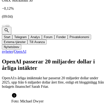
OMX Stockholm 30
−0,12%
(09:04)
Start
Telegram
Analys
Forum
Fonder
Privatekonomi
Externa tjänster
Till Avanza
Nyhetsbrev
nyheter
/
OpenAI
OpenAI passerar 20 miljarder dollar i
årliga intäkter
OpenAI:s årliga intäktstakt har passerat 20 miljarder dollar under
2025, upp från 6 miljarder dollar året före, enligt ett blogginlägg från
bolagets finanschef Sarah Friar.
Foto: Michael Dwyer