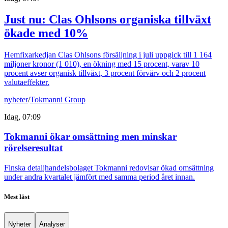
Just nu
:
Clas Ohlsons organiska tillväxt
ökade med 10%
Hemfixarkedjan Clas Ohlsons försäljning i juli uppgick till 1 164
miljoner kronor (1 010), en ökning med 15 procent, varav 10
procent avser organisk tillväxt, 3 procent förvärv och 2 procent
valutaeffekter.
nyheter
/
Tokmanni Group
Idag, 07:09
Tokmanni ökar omsättning men minskar
rörelseresultat
Finska detaljhandelsbolaget Tokmanni redovisar ökad omsättning
under andra kvartalet jämfört med samma period året innan.
Mest läst
Nyheter
Analyser