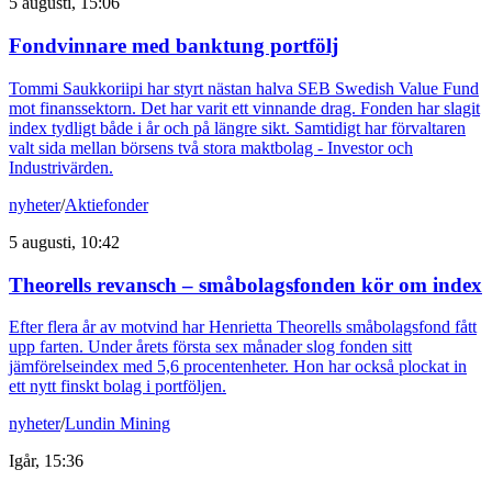
5 augusti, 15:06
Fondvinnare med banktung portfölj
Tommi Saukkoriipi har styrt nästan halva SEB Swedish Value Fund
mot finanssektorn. Det har varit ett vinnande drag. Fonden har slagit
index tydligt både i år och på längre sikt. Samtidigt har förvaltaren
valt sida mellan börsens två stora maktbolag - Investor och
Industrivärden.
nyheter
/
Aktiefonder
5 augusti, 10:42
Theorells revansch – småbolagsfonden kör om index
Efter flera år av motvind har Henrietta Theorells småbolagsfond fått
upp farten. Under årets första sex månader slog fonden sitt
jämförelseindex med 5,6 procentenheter. Hon har också plockat in
ett nytt finskt bolag i portföljen.
nyheter
/
Lundin Mining
Igår, 15:36