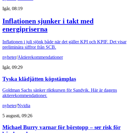
Igår, 08:19
Inflationen sjunker i takt med
energipriserna
Inflationen i juli sjönk både när det gäller KPI och KPIF. Det visar
preliminära siffror från SCB.
nyheter
/
Aktierekommendationer
Igår, 09:29
Tyska klädjätten köpstämplas
Goldman Sachs sänker riktkursen för Sandvik. Här är dagens
aktierekommendationer.
nyheter
/
Nvidia
5 augusti, 09:26
Michael Burry varnar för börstopp – ser risk för