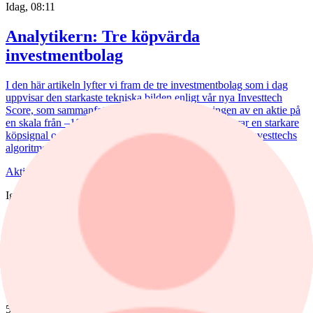
Idag, 08:11
Analytikern: Tre köpvärda
investmentbolag
I den här artikeln lyfter vi fram de tre investmentbolag som i dag
uppvisar den starkaste tekniska bilden enligt vår nya Investtech
Score, som sammanfattar den tekniska bedömningen av en aktie på
en skala från –100 till +100, där högre värden indikerar en starkare
köpsignal och lägre värden en starkare säljsignal enligt Investtechs
algoritmer.
Aktieanalys
/
Nederman
Igår, 15:55
Nederman: Vändning i sikte?
Det har blåst snåla vindar runt Nederman på börsen de senaste åren.
Det är bara delvis befogat av den tuffa marknaden.
Kommentar
,
Aktieanalys
/
Scandi Standard
5 augusti, 15:50