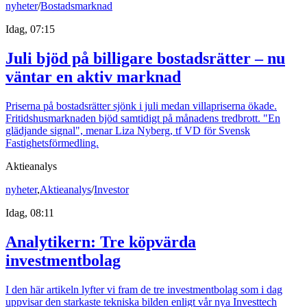
nyheter
/
Bostadsmarknad
Idag, 07:15
Juli bjöd på billigare bostadsrätter – nu
väntar en aktiv marknad
Priserna på bostadsrätter sjönk i juli medan villapriserna ökade.
Fritidshusmarknaden bjöd samtidigt på månadens tredbrott. "En
glädjande signal", menar Liza Nyberg, tf VD för Svensk
Fastighetsförmedling.
Aktieanalys
nyheter
,
Aktieanalys
/
Investor
Idag, 08:11
Analytikern: Tre köpvärda
investmentbolag
I den här artikeln lyfter vi fram de tre investmentbolag som i dag
uppvisar den starkaste tekniska bilden enligt vår nya Investtech