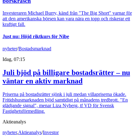
börskrasch
Investeraren Michael Burry, känd från "The Big Short" varnar för
att den amerikanska börsen kan vara nära en topp och riskerar ett
kraftigt fall.
Just nu
:
Höjd riktkurs för Nibe
nyheter
/
Bostadsmarknad
Idag, 07:15
Juli bjöd på billigare bostadsrätter – nu
väntar en aktiv marknad
Priserna på bostadsrätter sjönk i juli medan villapriserna ökade.
Fritidshusmarknaden bjöd samtidigt på månadens tredbrott. "En
glädjande signal", menar Liza Nyberg, tf VD för Svensk
Fastighetsförmedling.
Aktieanalys
nyheter
,
Aktieanalys
/
Investor