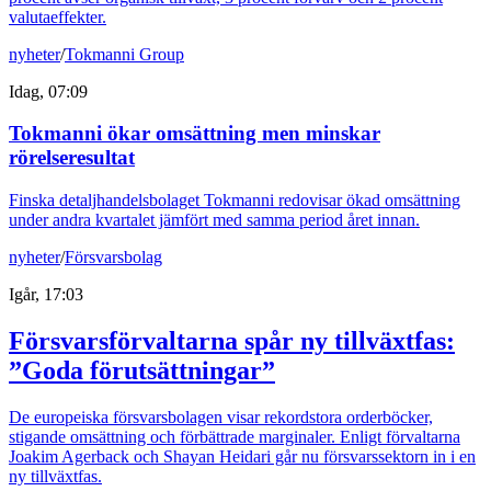
valutaeffekter.
nyheter
/
Tokmanni Group
Idag, 07:09
Tokmanni ökar omsättning men minskar
rörelseresultat
Finska detaljhandelsbolaget Tokmanni redovisar ökad omsättning
under andra kvartalet jämfört med samma period året innan.
nyheter
/
Försvarsbolag
Igår, 17:03
Försvarsförvaltarna spår ny tillväxtfas:
”Goda förutsättningar”
De europeiska försvarsbolagen visar rekordstora orderböcker,
stigande omsättning och förbättrade marginaler. Enligt förvaltarna
Joakim Agerback och Shayan Heidari går nu försvarssektorn in i en
ny tillväxtfas.