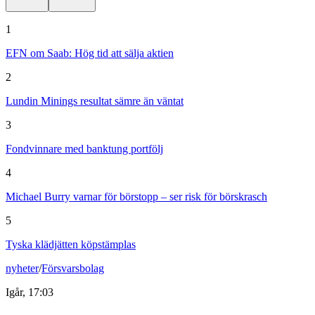
1
EFN om Saab: Hög tid att sälja aktien
2
Lundin Minings resultat sämre än väntat
3
Fondvinnare med banktung portfölj
4
Michael Burry varnar för börstopp – ser risk för börskrasch
5
Tyska klädjätten köpstämplas
nyheter
/
Försvarsbolag
Igår, 17:03