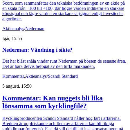
Score, som sammanfattar den tekniska bedömningen av en aktie på
en skala från –100 till +100, där högre värden indikerar en starkare
köpsignal och lägre värden en starkare säljsignal enligt Investtechs
algoritmer.
Aktieanalys
/
Nederman
Igår, 15:55
Nederman: Vändning i sikte?
Det har blåst snåla vindar runt Nederman på börsen de senaste åren.
Det är bara delvis befogat av den tuffa marknaden.
Kommentar
,
Aktieanalys
/
Scandi Standard
5 augusti, 15:50
Kommentar: Kan nuggets bli lika
lönsamma som kycklingfilé?
Kycklingproducenten Scandi Standard håller hög fart i affärerna.
Bredden är uppfriskande och flera av affärerna kan bli riktiga
guldklimpar (nuggets). Fast då vill det till att just storsatsningen på