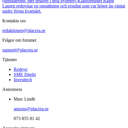
(uppdatering: mer detaljer i hela nyheten) Klädföretaget Ralph
Lauren redovisar en omsättning och resultat som var högre än väntat
under första kvartalet.
Kontakta oss
redaktionen@placera.se
Frågor om forumet
support@placera.se
Tjänster
Redeye
SME Direkt
Investtech
Annonsera
Marc Lindh
annons@placera.se
073 855 81 42