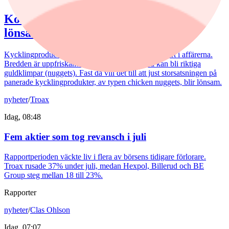
Kommentar: Kan nuggets bli lika
lönsamma som kycklingfilé?
Kycklingproducenten Scandi Standard håller hög fart i affärerna.
Bredden är uppfriskande och flera av affärerna kan bli riktiga
guldklimpar (nuggets). Fast då vill det till att just storsatsningen på
panerade kycklingprodukter, av typen chicken nuggets, blir lönsam.
nyheter
/
Troax
Idag, 08:48
Fem aktier som tog revansch i juli
Rapportperioden väckte liv i flera av börsens tidigare förlorare.
Troax rusade 37% under juli, medan Hexpol, Billerud och BE
Group steg mellan 18 till 23%.
Rapporter
nyheter
/
Clas Ohlson
Idag, 07:07