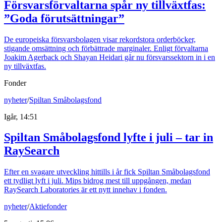
Försvarsförvaltarna spår ny tillväxtfas:
”Goda förutsättningar”
De europeiska försvarsbolagen visar rekordstora orderböcker,
stigande omsättning och förbättrade marginaler. Enligt förvaltarna
Joakim Agerback och Shayan Heidari går nu försvarssektorn in i en
ny tillväxtfas.
Fonder
nyheter
/
Spiltan Småbolagsfond
Igår, 14:51
Spiltan Småbolagsfond lyfte i juli – tar in
RaySearch
Efter en svagare utveckling hittills i år fick Spiltan Småbolagsfond
ett tydligt lyft i juli. Mips bidrog mest till uppgången, medan
RaySearch Laboratories är ett nytt innehav i fonden.
nyheter
/
Aktiefonder