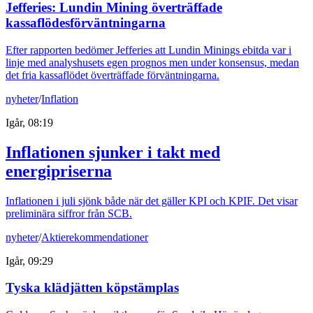
Jefferies: Lundin Mining överträffade
kassaflödesförväntningarna
Efter rapporten bedömer Jefferies att Lundin Minings ebitda var i
linje med analyshusets egen prognos men under konsensus, medan
det fria kassaflödet överträffade förväntningarna.
nyheter
/
Inflation
Igår, 08:19
Inflationen sjunker i takt med
energipriserna
Inflationen i juli sjönk både när det gäller KPI och KPIF. Det visar
preliminära siffror från SCB.
nyheter
/
Aktierekommendationer
Igår, 09:29
Tyska klädjätten köpstämplas