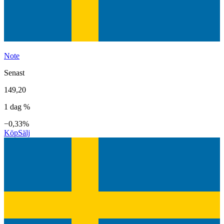
Note
Senast
149,20
1 dag %
−0,33%
Köp
Sälj