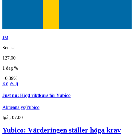
JM
Senast
127,00
1 dag %
−0,39%
Köp
Sälj
Just nu
:
Höjd riktkurs för Yubico
Aktieanalys
/
Yubico
Igår, 07:00
Yubico: Värderingen ställer höga krav