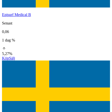
Episurf Medical B
Senast
0,06
1 dag %
5,27%
Köp
Sälj