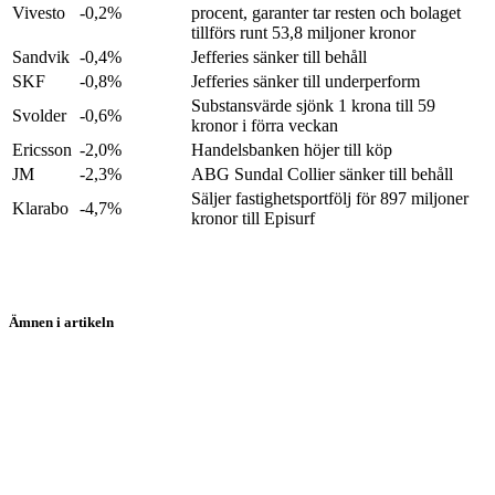
Vivesto
-0,2%
procent, garanter tar resten och bolaget
tillförs runt 53,8 miljoner kronor
Sandvik
-0,4%
Jefferies sänker till behåll
SKF
-0,8%
Jefferies sänker till underperform
Substansvärde sjönk 1 krona till 59
Svolder
-0,6%
kronor i förra veckan
Ericsson
-2,0%
Handelsbanken höjer till köp
JM
-2,3%
ABG Sundal Collier sänker till behåll
Säljer fastighetsportfölj för 897 miljoner
Klarabo
-4,7%
kronor till Episurf
Ämnen i artikeln
Avanza
Vivesto
Intrum
Bufab