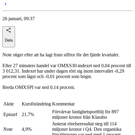
26 januari, 09:37
Dela
Note stiger efter att ha lagt fram siffror för det fjärde kvartalet.
Efter 27 minuters handel var OMXS30-indexet ned 0,04 procent till
3 012,31. Indexet har under dagen rört sig inom intervallet -0,29
procent som lägst och -0,01 procent som högst.
Breda OMXSPI var ned 0,14 procent.
Aktie
Kursförändring
Kommentar
Förvärvar fastighetsportfölj för 897
Episurf
21,7%
miljoner kronor från Klarabo
Justerat rörelseresultat steg till 114
Note
4,9%
miljoner kronor i Q4. Den organiska
försäljningen var ned med 1 procent