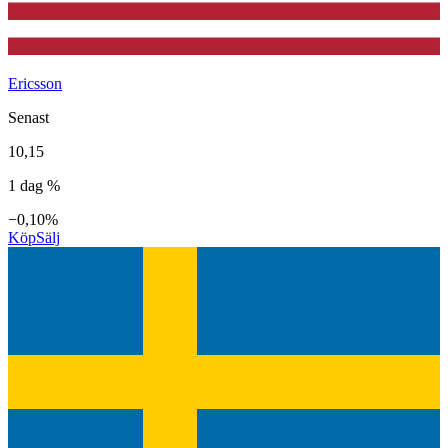
Ericsson
Senast
10,15
1 dag %
−0,10%
Köp
Sälj