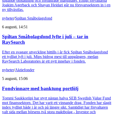
stigande omsättning och förbättrade marginaler. Enligt förvaltarna
Joakim Agerback och Shayan Heidari går nu försvarssektorn in i en
ny tillväxtfas.
nyheter
/
Spiltan Småbolagsfond
6 augusti, 14:51
Spiltan Småbolagsfond lyfte i juli – tar in
RaySearch
Efter en svagare utveckling hittills i år fick Spiltan Småbolagsfond
ett tydligt lyft i juli. Mips bidrog mest till uppgången, medan
RaySearch Laboratories är ett nytt innehav i fonden.
nyheter
/
Aktiefonder
5 augusti, 15:06
Fondvinnare med banktung portfölj
Tommi Saukkoriipi har styrt nästan halva SEB Swedish Value Fund
mot finanssektorn. Det har varit ett vinnande drag. Fonden har slagit
index tydligt både i år och på längre sikt. Samtidigt har förvaltaren
valt sida mellan börsens två stora maktbolag - Investor och