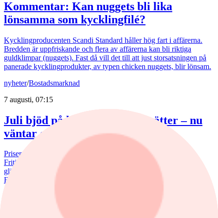
Kommentar: Kan nuggets bli lika
lönsamma som kycklingfilé?
Kycklingproducenten Scandi Standard håller hög fart i affärerna.
Bredden är uppfriskande och flera av affärerna kan bli riktiga
guldklimpar (nuggets). Fast då vill det till att just storsatsningen på
panerade kycklingprodukter, av typen chicken nuggets, blir lönsam.
nyheter
/
Bostadsmarknad
7 augusti, 07:15
Juli bjöd på billigare bostadsrätter – nu
väntar en aktiv marknad
Priserna på bostadsrätter sjönk i juli medan villapriserna ökade.
Fritidshusmarknaden bjöd samtidigt på månadens tredbrott. "En
glädjande signal", menar Liza Nyberg, tf VD för Svensk
Fastighetsförmedling.
nyheter
/
Aktierekommendationer
7 augusti, 08:39