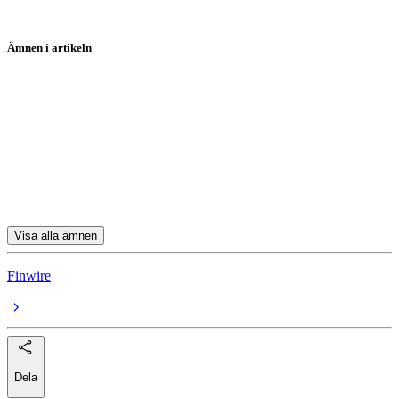
Ämnen i artikeln
Avanza
Vivesto
Intrum
Bufab
Ericsson A
Visa alla ämnen
Finwire
Dela