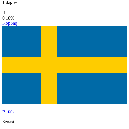
1 dag %
0,18%
Köp
Sälj
Bufab
Senast