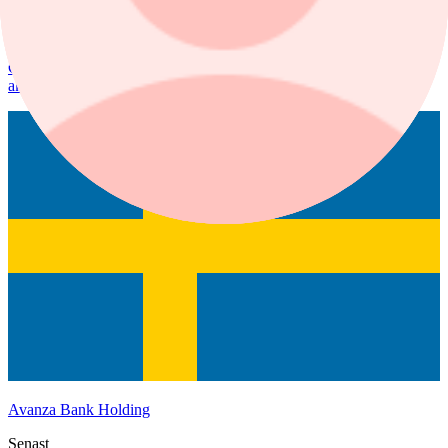
Höjd riktkurs för Nibe
Citigroup sänker riktkursen för Novo Nordisk. Här är dagens
aktierekommendationer.
Avanza Bank Holding
Senast