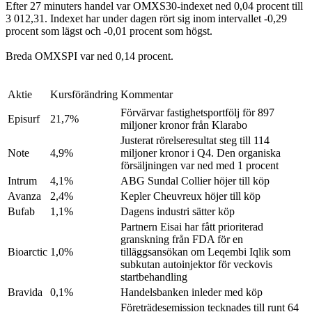
Efter 27 minuters handel var OMXS30-indexet ned 0,04 procent till
3 012,31. Indexet har under dagen rört sig inom intervallet -0,29
procent som lägst och -0,01 procent som högst.
Breda OMXSPI var ned 0,14 procent.
Aktie
Kursförändring
Kommentar
Förvärvar fastighetsportfölj för 897
Episurf
21,7%
miljoner kronor från Klarabo
Justerat rörelseresultat steg till 114
Note
4,9%
miljoner kronor i Q4. Den organiska
försäljningen var ned med 1 procent
Intrum
4,1%
ABG Sundal Collier höjer till köp
Avanza
2,4%
Kepler Cheuvreux höjer till köp
Bufab
1,1%
Dagens industri sätter köp
Partnern Eisai har fått prioriterad
granskning från FDA för en
Bioarctic
1,0%
tilläggsansökan om Leqembi Iqlik som
subkutan autoinjektor för veckovis
startbehandling
Bravida
0,1%
Handelsbanken inleder med köp
Företrädesemission tecknades till runt 64