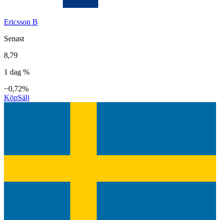
Ericsson B
Senast
8,79
1 dag %
−0,72%
Köp
Sälj