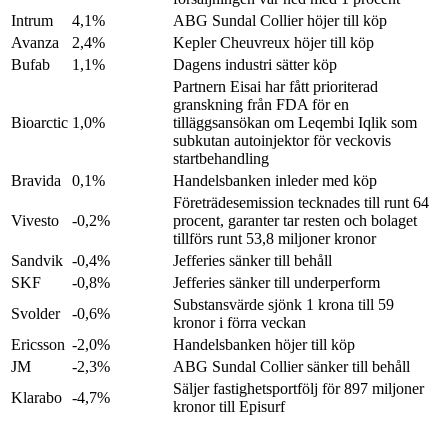
Intrum
4,1%
ABG Sundal Collier höjer till köp
Avanza
2,4%
Kepler Cheuvreux höjer till köp
Bufab
1,1%
Dagens industri sätter köp
Partnern Eisai har fått prioriterad
granskning från FDA för en
Bioarctic
1,0%
tilläggsansökan om Leqembi Iqlik som
subkutan autoinjektor för veckovis
startbehandling
Bravida
0,1%
Handelsbanken inleder med köp
Företrädesemission tecknades till runt 64
Vivesto
-0,2%
procent, garanter tar resten och bolaget
tillförs runt 53,8 miljoner kronor
Sandvik
-0,4%
Jefferies sänker till behåll
SKF
-0,8%
Jefferies sänker till underperform
Substansvärde sjönk 1 krona till 59
Svolder
-0,6%
kronor i förra veckan
Ericsson
-2,0%
Handelsbanken höjer till köp
JM
-2,3%
ABG Sundal Collier sänker till behåll
Säljer fastighetsportfölj för 897 miljoner
Klarabo
-4,7%
kronor till Episurf