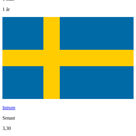
1 år
Intrum
Senast
3,30