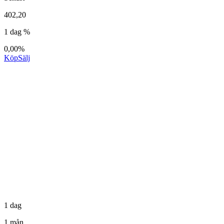
402,20
1 dag %
0,00%
Köp
Sälj
1 dag
1 mån