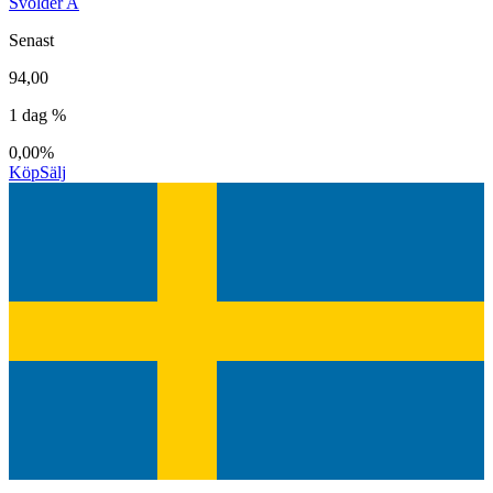
Svolder A
Senast
94,00
1 dag %
0,00%
Köp
Sälj