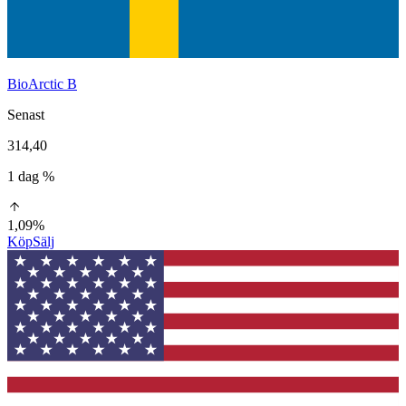
BioArctic B
Senast
314,40
1 dag %
1,09%
Köp
Sälj