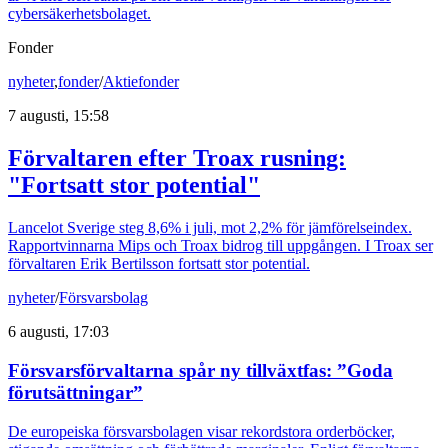
cybersäkerhetsbolaget.
Fonder
nyheter
,
fonder
/
Aktiefonder
7 augusti, 15:58
Förvaltaren efter Troax rusning:
"Fortsatt stor potential"
Lancelot Sverige steg 8,6% i juli, mot 2,2% för jämförelseindex.
Rapportvinnarna Mips och Troax bidrog till uppgången. I Troax ser
förvaltaren Erik Bertilsson fortsatt stor potential.
nyheter
/
Försvarsbolag
6 augusti, 17:03
Försvarsförvaltarna spår ny tillväxtfas: ”Goda
förutsättningar”
De europeiska försvarsbolagen visar rekordstora orderböcker,