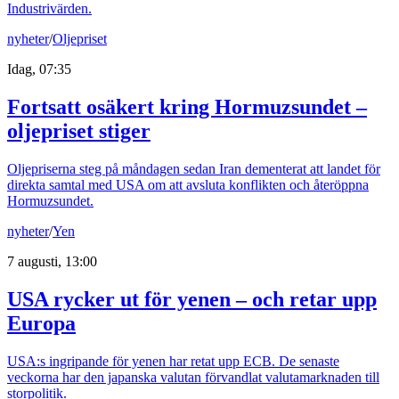
Industrivärden.
nyheter
/
Oljepriset
Idag, 07:35
Fortsatt osäkert kring Hormuzsundet –
oljepriset stiger
Oljepriserna steg på måndagen sedan Iran dementerat att landet för
direkta samtal med USA om att avsluta konflikten och återöppna
Hormuzsundet.
nyheter
/
Yen
7 augusti, 13:00
USA rycker ut för yenen – och retar upp
Europa
USA:s ingripande för yenen har retat upp ECB. De senaste
veckorna har den japanska valutan förvandlat valutamarknaden till
storpolitik.