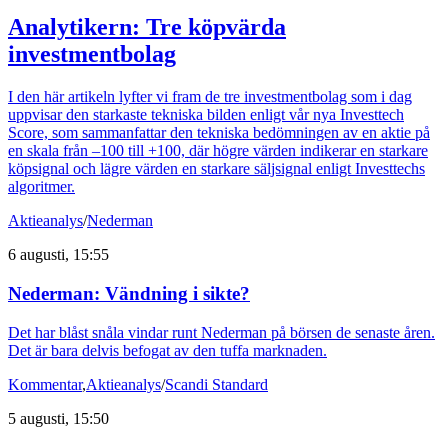
Analytikern: Tre köpvärda
investmentbolag
I den här artikeln lyfter vi fram de tre investmentbolag som i dag
uppvisar den starkaste tekniska bilden enligt vår nya Investtech
Score, som sammanfattar den tekniska bedömningen av en aktie på
en skala från –100 till +100, där högre värden indikerar en starkare
köpsignal och lägre värden en starkare säljsignal enligt Investtechs
algoritmer.
Aktieanalys
/
Nederman
6 augusti, 15:55
Nederman: Vändning i sikte?
Det har blåst snåla vindar runt Nederman på börsen de senaste åren.
Det är bara delvis befogat av den tuffa marknaden.
Kommentar
,
Aktieanalys
/
Scandi Standard
5 augusti, 15:50