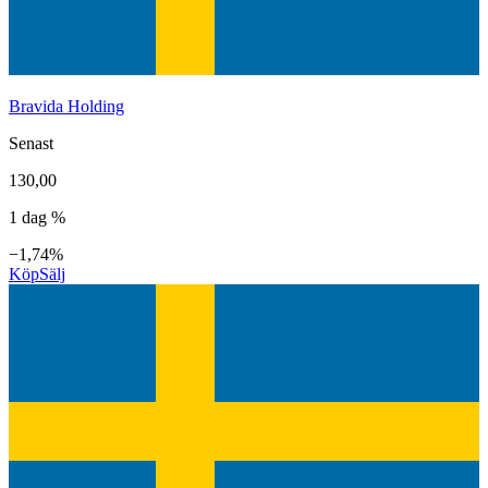
Bravida Holding
Senast
130,00
1 dag %
−1,74%
Köp
Sälj