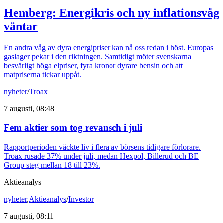
Hemberg: Energikris och ny inflationsvåg
väntar
En andra våg av dyra energipriser kan nå oss redan i höst. Europas
gaslager pekar i den riktningen. Samtidigt möter svenskarna
besvärligt höga elpriser, fyra kronor dyrare bensin och att
matpriserna tickar uppåt.
nyheter
/
Troax
7 augusti, 08:48
Fem aktier som tog revansch i juli
Rapportperioden väckte liv i flera av börsens tidigare förlorare.
Troax rusade 37% under juli, medan Hexpol, Billerud och BE
Group steg mellan 18 till 23%.
Aktieanalys
nyheter
,
Aktieanalys
/
Investor
7 augusti, 08:11