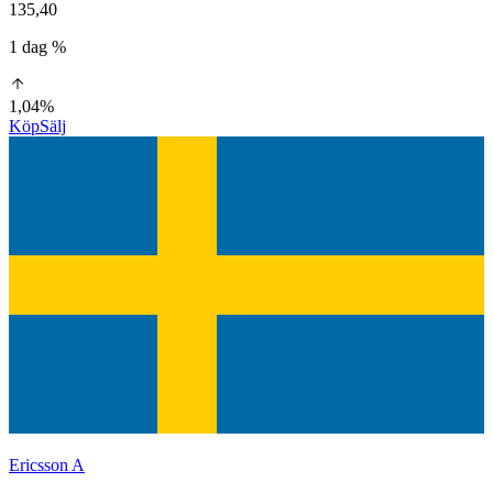
135,40
1 dag %
1,04%
Köp
Sälj
Ericsson A