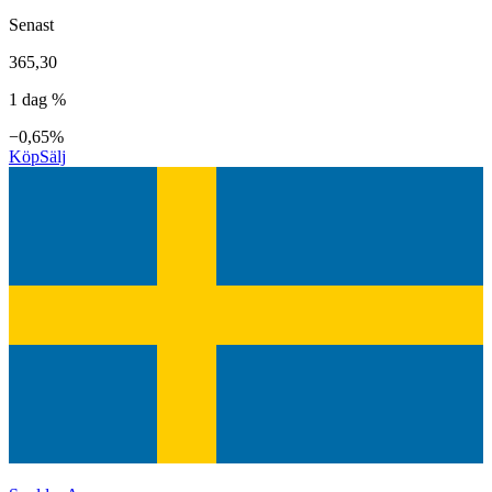
Senast
365,30
1 dag %
−0,65%
Köp
Sälj