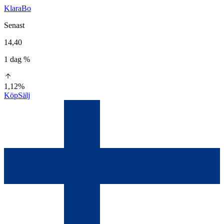
KlaraBo
Senast
14,40
1 dag %
1,12%
Köp
Sälj