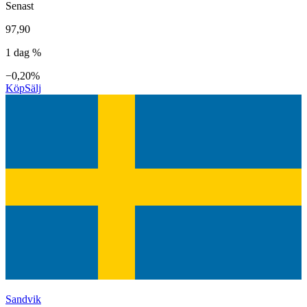
Senast
97,90
1 dag %
−0,20%
Köp
Sälj
Sandvik