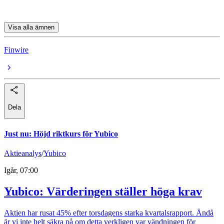
Ericsson A
Visa alla ämnen
Finwire
Dela
Just nu
:
Höjd riktkurs för Yubico
Aktieanalys
/
Yubico
Igår, 07:00
Yubico: Värderingen ställer höga krav
Aktien har rusat 45% efter torsdagens starka kvartalsrapport. Ändå
är vi inte helt säkra på om detta verkligen var vändningen för