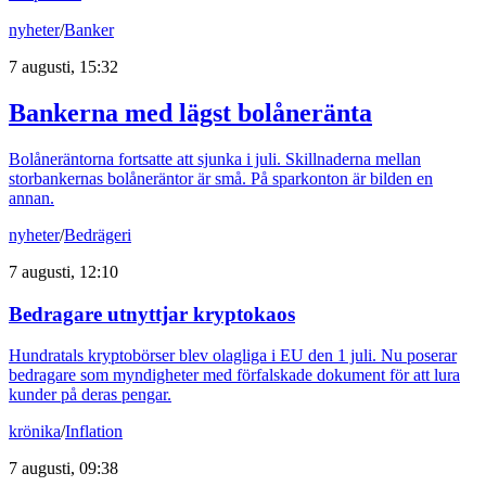
nyheter
/
Banker
7 augusti, 15:32
Bankerna med lägst bolåneränta
Bolåneräntorna fortsatte att sjunka i juli. Skillnaderna mellan
storbankernas bolåneräntor är små. På sparkonton är bilden en
annan.
nyheter
/
Bedrägeri
7 augusti, 12:10
Bedragare utnyttjar kryptokaos
Hundratals kryptobörser blev olagliga i EU den 1 juli. Nu poserar
bedragare som myndigheter med förfalskade dokument för att lura
kunder på deras pengar.
krönika
/
Inflation
7 augusti, 09:38