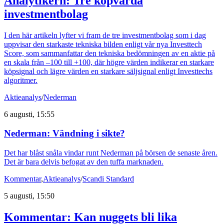
Analytikern: Tre köpvärda
investmentbolag
I den här artikeln lyfter vi fram de tre investmentbolag som i dag
uppvisar den starkaste tekniska bilden enligt vår nya Investtech
Score, som sammanfattar den tekniska bedömningen av en aktie på
en skala från –100 till +100, där högre värden indikerar en starkare
köpsignal och lägre värden en starkare säljsignal enligt Investtechs
algoritmer.
Aktieanalys
/
Nederman
6 augusti, 15:55
Nederman: Vändning i sikte?
Det har blåst snåla vindar runt Nederman på börsen de senaste åren.
Det är bara delvis befogat av den tuffa marknaden.
Kommentar
,
Aktieanalys
/
Scandi Standard
5 augusti, 15:50
Kommentar: Kan nuggets bli lika