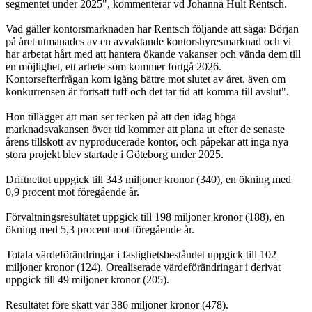
segmentet under 2025", kommenterar vd Johanna Hult Rentsch.
Vad gäller kontorsmarknaden har Rentsch följande att säga: Början
på året utmanades av en avvaktande kontorshyresmarknad och vi
har arbetat hårt med att hantera ökande vakanser och vända dem till
en möjlighet, ett arbete som kommer fortgå 2026.
Kontorsefterfrågan kom igång bättre mot slutet av året, även om
konkurrensen är fortsatt tuff och det tar tid att komma till avslut".
Hon tillägger att man ser tecken på att den idag höga
marknadsvakansen över tid kommer att plana ut efter de senaste
årens tillskott av nyproducerade kontor, och påpekar att inga nya
stora projekt blev startade i Göteborg under 2025.
Driftnettot uppgick till 343 miljoner kronor (340), en ökning med
0,9 procent mot föregående år.
Förvaltningsresultatet uppgick till 198 miljoner kronor (188), en
ökning med 5,3 procent mot föregående år.
Totala värdeförändringar i fastighetsbeståndet uppgick till 102
miljoner kronor (124). Orealiserade värdeförändringar i derivat
uppgick till 49 miljoner kronor (205).
Resultatet före skatt var 386 miljoner kronor (478).