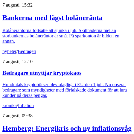
7 augusti, 15:32
Bankerna med lägst bolåneränta
Bolåneräntorna fortsatte att sjunka i juli. Skillnaderna mellan
storbankernas bolåneräntor är små. På sparkonton är bilden en
annan.
nyheter
/
Bedrägeri
7 augusti, 12:10
Bedragare utnyttjar kryptokaos
Hundratals kryptobörser blev olagliga i EU den 1 juli. Nu poserar
bedragare som myndigheter med förfalskade dokument för att lura
kunder på deras pengar.
krönika
/
Inflation
7 augusti, 09:38
Hemberg: Energikris och ny inflationsvåg