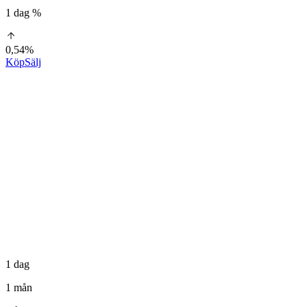
1 dag %
0,54%
Köp
Sälj
1 dag
1 mån