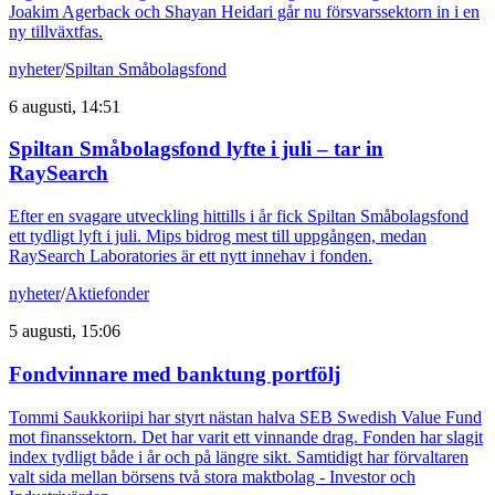
Joakim Agerback och Shayan Heidari går nu försvarssektorn in i en
ny tillväxtfas.
nyheter
/
Spiltan Småbolagsfond
6 augusti, 14:51
Spiltan Småbolagsfond lyfte i juli – tar in
RaySearch
Efter en svagare utveckling hittills i år fick Spiltan Småbolagsfond
ett tydligt lyft i juli. Mips bidrog mest till uppgången, medan
RaySearch Laboratories är ett nytt innehav i fonden.
nyheter
/
Aktiefonder
5 augusti, 15:06
Fondvinnare med banktung portfölj
Tommi Saukkoriipi har styrt nästan halva SEB Swedish Value Fund
mot finanssektorn. Det har varit ett vinnande drag. Fonden har slagit
index tydligt både i år och på längre sikt. Samtidigt har förvaltaren
valt sida mellan börsens två stora maktbolag - Investor och