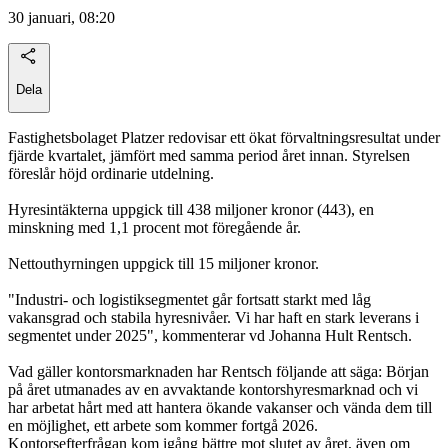
30 januari, 08:20
Dela
Fastighetsbolaget Platzer redovisar ett ökat förvaltningsresultat under
fjärde kvartalet, jämfört med samma period året innan. Styrelsen
föreslår höjd ordinarie utdelning.
Hyresintäkterna uppgick till 438 miljoner kronor (443), en
minskning med 1,1 procent mot föregående år.
Nettouthyrningen uppgick till 15 miljoner kronor.
"Industri- och logistiksegmentet går fortsatt starkt med låg
vakansgrad och stabila hyresnivåer. Vi har haft en stark leverans i
segmentet under 2025", kommenterar vd Johanna Hult Rentsch.
Vad gäller kontorsmarknaden har Rentsch följande att säga: Början
på året utmanades av en avvaktande kontorshyresmarknad och vi
har arbetat hårt med att hantera ökande vakanser och vända dem till
en möjlighet, ett arbete som kommer fortgå 2026.
Kontorsefterfrågan kom igång bättre mot slutet av året, även om