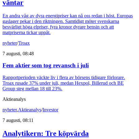
väntar
En andra våg av dyra energipriser kan nå oss redan i höst. Europas
gaslager pekar i den riktningen. Samtidigt möter svenskarna
besvärligt höga elpriser, fyra kronor dyrare bensin och att
matpriserna tickar uppåt.
nyheter
/
Troax
7 augusti, 08:48
Fem aktier som tog revansch i juli
Rapportperioden väckte liv i flera av börsens tidigare förlorare.
Troax rusade 37% under juli, medan Hexpol, Billerud och BE
Group steg mellan 18 till 23%.
Aktieanalys
nyheter
,
Aktieanalys
/
Investor
7 augusti, 08:11
Analytikern: Tre köpvärda