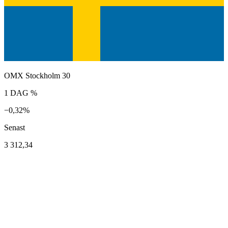
OMX Stockholm 30
1 DAG %
−0,32%
Senast
3 312,34