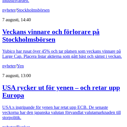
Industrivärden.
nyheter
/
Stockholmsbörsen
7 augusti, 14:40
Veckans vinnare och förlorare på
Stockholmsbörsen
Yubico har rusat över 45% och tar platsen som veckans vinnare på
Large Cap. Placera listar aktierna som gått bäst och sämst i veckan.
nyheter
/
Yen
7 augusti, 13:00
USA rycker ut för yenen – och retar upp
Europa
USA:s ingripande för yenen har retat upp ECB. De senaste
veckorna har den japanska valutan förvandlat valutamarknaden till
storpolitik.