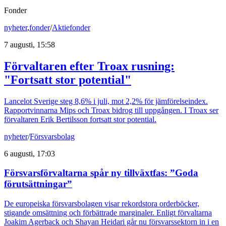
Fonder
nyheter
,
fonder
/
Aktiefonder
7 augusti, 15:58
Förvaltaren efter Troax rusning:
"Fortsatt stor potential"
Lancelot Sverige steg 8,6% i juli, mot 2,2% för jämförelseindex.
Rapportvinnarna Mips och Troax bidrog till uppgången. I Troax ser
förvaltaren Erik Bertilsson fortsatt stor potential.
nyheter
/
Försvarsbolag
6 augusti, 17:03
Försvarsförvaltarna spår ny tillväxtfas: ”Goda
förutsättningar”
De europeiska försvarsbolagen visar rekordstora orderböcker,
stigande omsättning och förbättrade marginaler. Enligt förvaltarna
Joakim Agerback och Shayan Heidari går nu försvarssektorn in i en