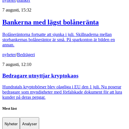
nyheter
/
Banker
7 augusti, 15:32
Bankerna med lägst bolåneränta
Bolåneräntorna fortsatte att sjunka i juli. Skillnaderna mellan
storbankernas bolåneräntor är små. På sparkonton är bilden en
annan.
nyheter
/
Bedrägeri
7 augusti, 12:10
Bedragare utnyttjar kryptokaos
Hundratals kryptobörser blev olagliga i EU den 1 juli. Nu poserar
bedragare som myndigheter med förfalskade dokument för att lura
kunder på deras pengar.
Mest läst
Nyheter
Analyser