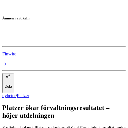
Ämnen i artikeln
Platzer
Rapporter
Finwire
Dela
nyheter
/
Platzer
Platzer ökar förvaltningsresultatet –
höjer utdelningen
Fastighetsbolaget Platzer redovisar ett ökat förvaltningsresultat under