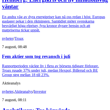
väntar
En andra våg av dyra energipriser kan nå oss redan i höst. Europas
gaslager pekar i den riktningen. Samtidigt möter svenskarna
besvärligt höga elpriser, fyra kronor dyrare bensin och att
matpriserna tickar uppåt.
nyheter
/
Troax
7 augusti, 08:48
Fem aktier som tog revansch i juli
Rapportperioden väckte liv i flera av börsens tidigare förlorare.
Troax rusade 37% under juli, medan Hexpol, Billerud och BE
Group steg mellan 18 till 23%.
Aktieanalys
nyheter
,
Aktieanalys
/
Investor
7 augusti, 08:11