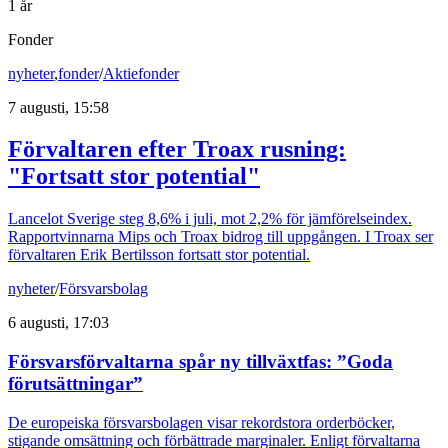
1 år
Fonder
nyheter
,
fonder
/
Aktiefonder
7 augusti, 15:58
Förvaltaren efter Troax rusning:
"Fortsatt stor potential"
Lancelot Sverige steg 8,6% i juli, mot 2,2% för jämförelseindex.
Rapportvinnarna Mips och Troax bidrog till uppgången. I Troax ser
förvaltaren Erik Bertilsson fortsatt stor potential.
nyheter
/
Försvarsbolag
6 augusti, 17:03
Försvarsförvaltarna spår ny tillväxtfas: ”Goda
förutsättningar”
De europeiska försvarsbolagen visar rekordstora orderböcker,
stigande omsättning och förbättrade marginaler. Enligt förvaltarna