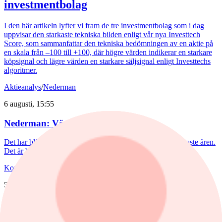
investmentbolag
I den här artikeln lyfter vi fram de tre investmentbolag som i dag
uppvisar den starkaste tekniska bilden enligt vår nya Investtech
Score, som sammanfattar den tekniska bedömningen av en aktie på
en skala från –100 till +100, där högre värden indikerar en starkare
köpsignal och lägre värden en starkare säljsignal enligt Investtechs
algoritmer.
Aktieanalys
/
Nederman
6 augusti, 15:55
Nederman: Vändning i sikte?
Det har blåst snåla vindar runt Nederman på börsen de senaste åren.
Det är bara delvis befogat av den tuffa marknaden.
Kommentar
,
Aktieanalys
/
Scandi Standard
5 augusti, 15:50
Kommentar: Kan nuggets bli lika
lönsamma som kycklingfilé?