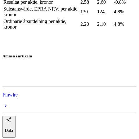
Resultat per aktie, kronor
2,58
2,60
-0,8%
Substansvärde, EPRA NRV, per aktie,
130
124
4,8%
kronor
Ordinarie årsutdelning per aktie,
2,20
2,10
4,8%
kronor
Ämnen i artikeln
Platzer
Rapporter
Finwire
Dela