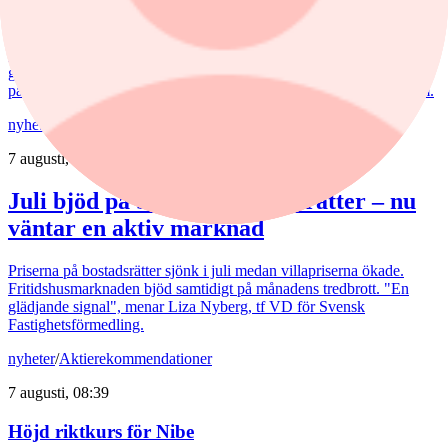
Kycklingproducenten Scandi Standard håller hög fart i affärerna.
Bredden är uppfriskande och flera av affärerna kan bli riktiga
guldklimpar (nuggets). Fast då vill det till att just storsatsningen på
panerade kycklingprodukter, av typen chicken nuggets, blir lönsam.
nyheter
/
Bostadsmarknad
7 augusti, 07:15
Juli bjöd på billigare bostadsrätter – nu
väntar en aktiv marknad
Priserna på bostadsrätter sjönk i juli medan villapriserna ökade.
Fritidshusmarknaden bjöd samtidigt på månadens tredbrott. "En
glädjande signal", menar Liza Nyberg, tf VD för Svensk
Fastighetsförmedling.
nyheter
/
Aktierekommendationer
7 augusti, 08:39
Höjd riktkurs för Nibe