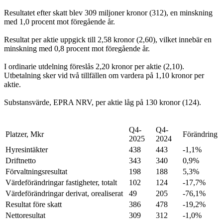
Resultatet efter skatt blev 309 miljoner kronor (312), en minskning
med 1,0 procent mot föregående år.
Resultat per aktie uppgick till 2,58 kronor (2,60), vilket innebär en
minskning med 0,8 procent mot föregående år.
I ordinarie utdelning föreslås 2,20 kronor per aktie (2,10).
Utbetalning sker vid två tillfällen om vardera på 1,10 kronor per
aktie.
Substansvärde, EPRA NRV, per aktie låg på 130 kronor (124).
Q4-
Q4-
Platzer, Mkr
Förändring
2025
2024
Hyresintäkter
438
443
-1,1%
Driftnetto
343
340
0,9%
Förvaltningsresultat
198
188
5,3%
Värdeförändringar fastigheter, totalt
102
124
-17,7%
Värdeförändringar derivat, orealiserat
49
205
-76,1%
Resultat före skatt
386
478
-19,2%
Nettoresultat
309
312
-1,0%