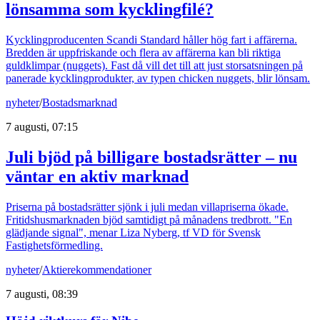
lönsamma som kycklingfilé?
Kycklingproducenten Scandi Standard håller hög fart i affärerna.
Bredden är uppfriskande och flera av affärerna kan bli riktiga
guldklimpar (nuggets). Fast då vill det till att just storsatsningen på
panerade kycklingprodukter, av typen chicken nuggets, blir lönsam.
nyheter
/
Bostadsmarknad
7 augusti, 07:15
Juli bjöd på billigare bostadsrätter – nu
väntar en aktiv marknad
Priserna på bostadsrätter sjönk i juli medan villapriserna ökade.
Fritidshusmarknaden bjöd samtidigt på månadens tredbrott. "En
glädjande signal", menar Liza Nyberg, tf VD för Svensk
Fastighetsförmedling.
nyheter
/
Aktierekommendationer
7 augusti, 08:39