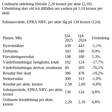
I ordinarie utdelning föreslås 2,20 kronor per aktie (2,10).
Utbetalning sker vid två tillfällen om vardera på 1,10 kronor per
aktie.
Substansvärde, EPRA NRV, per aktie låg på 130 kronor (124).
Q4-
Q4-
Platzer, Mkr
Förändring
2025
2024
Hyresintäkter
438
443
-1,1%
Driftnetto
343
340
0,9%
Förvaltningsresultat
198
188
5,3%
Värdeförändringar fastigheter, totalt
102
124
-17,7%
Värdeförändringar derivat, orealiserat
49
205
-76,1%
Resultat före skatt
386
478
-19,2%
Nettoresultat
309
312
-1,0%
Resultat per aktie, kronor
2,58
2,60
-0,8%
Substansvärde, EPRA NRV, per aktie,
130
124
4,8%
kronor
Ordinarie årsutdelning per aktie,
2,20
2,10
4,8%
kronor