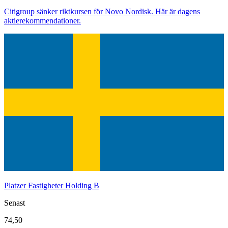
Citigroup sänker riktkursen för Novo Nordisk. Här är dagens
aktierekommendationer.
Platzer Fastigheter Holding B
Senast
74,50