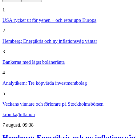
1
USA rycker ut för yenen – och retar upp Europa
2
Hemberg: Energikris och ny inflationsvåg väntar
3
Bankerna med lägst bolåneränta
4
Analytikern: Tre köpvärda investmentbolag
5
Veckans vinnare och förlorare på Stockholmsbörsen
krönika
/
Inflation
7 augusti, 09:38
Hemberg: Energikris och ny inflationsvåg