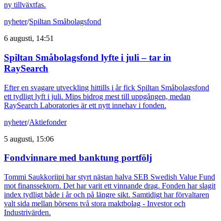
ny tillväxtfas.
nyheter
/
Spiltan Småbolagsfond
6 augusti, 14:51
Spiltan Småbolagsfond lyfte i juli – tar in
RaySearch
Efter en svagare utveckling hittills i år fick Spiltan Småbolagsfond
ett tydligt lyft i juli. Mips bidrog mest till uppgången, medan
RaySearch Laboratories är ett nytt innehav i fonden.
nyheter
/
Aktiefonder
5 augusti, 15:06
Fondvinnare med banktung portfölj
Tommi Saukkoriipi har styrt nästan halva SEB Swedish Value Fund
mot finanssektorn. Det har varit ett vinnande drag. Fonden har slagit
index tydligt både i år och på längre sikt. Samtidigt har förvaltaren
valt sida mellan börsens två stora maktbolag - Investor och
Industrivärden.