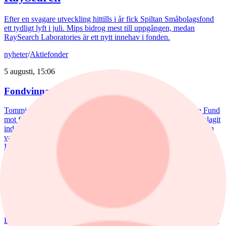
Efter en svagare utveckling hittills i år fick Spiltan Småbolagsfond
ett tydligt lyft i juli. Mips bidrog mest till uppgången, medan
RaySearch Laboratories är ett nytt innehav i fonden.
nyheter
/
Aktiefonder
5 augusti, 15:06
Fondvinnare med banktung portfölj
Tommi Saukkoriipi har styrt nästan halva SEB Swedish Value Fund
mot finanssektorn. Det har varit ett vinnande drag. Fonden har slagit
index tydligt både i år och på längre sikt. Samtidigt har förvaltaren
valt sida mellan börsens två stora maktbolag - Investor och
Industrivärden.
nyheter
/
Aktiefonder
5 augusti, 10:42
Theorells revansch – småbolagsfonden kör om index
Efter flera år av motvind har Henrietta Theorells småbolagsfond fått