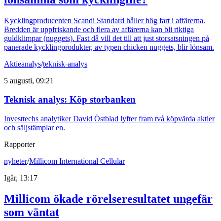
Kycklingproducenten Scandi Standard håller hög fart i affärerna.
Bredden är uppfriskande och flera av affärerna kan bli riktiga
guldklimpar (nuggets). Fast då vill det till att just storsatsningen på
panerade kycklingprodukter, av typen chicken nuggets, blir lönsam.
Aktieanalys
/
teknisk-analys
5 augusti, 09:21
Teknisk analys: Köp storbanken
Investtechs analytiker David Östblad lyfter fram två köpvärda aktier
och säljstämplar en.
Rapporter
nyheter
/
Millicom International Cellular
Igår, 13:17
Millicom ökade rörelseresultatet ungefär
som väntat