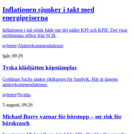
Inflationen sjunker i takt med
energipriserna
Inflationen i juli sjönk både när det gäller KPI och KPIF. Det visar
preliminära siffror från SCB.
nyheter
/
Aktierekommendationer
Igår, 09:29
Tyska klädjätten köpstämplas
Goldman Sachs sänker riktkursen för Sandvik. Här är dagens
aktierekommendationer.
nyheter
/
Nvidia
5 augusti, 09:26
Michael Burry varnar för börstopp – ser risk för
börskrasch