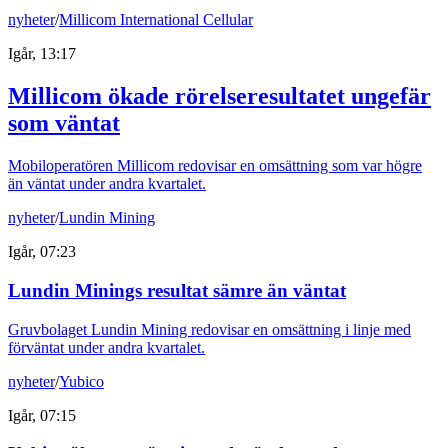
nyheter
/
Millicom International Cellular
Igår, 13:17
Millicom ökade rörelseresultatet ungefär
som väntat
Mobiloperatören Millicom redovisar en omsättning som var högre
än väntat under andra kvartalet.
nyheter
/
Lundin Mining
Igår, 07:23
Lundin Minings resultat sämre än väntat
Gruvbolaget Lundin Mining redovisar en omsättning i linje med
förväntat under andra kvartalet.
nyheter
/
Yubico
Igår, 07:15