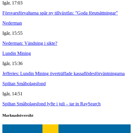
Igår, 17:03
Försvarsförvaltarna spår ny tillväxtfas: ”Goda förutsättningar”
Nederman
Igår, 15:55
Nederman: Vändning i sikte?
Lundin Mining
Igår, 15:36
Jefferies: Lundin Mining överträffade kassaflödesförväntningarna
Spiltan Småbolagsfond
Igår, 14:51
Spiltan Småbolagsfond lyfte i juli – tar in RaySearch
Marknadsöversikt