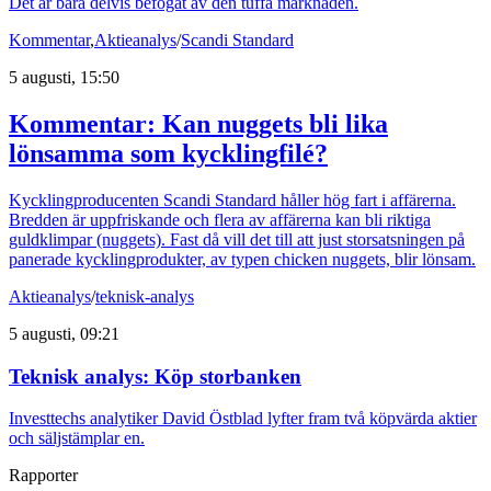
Det är bara delvis befogat av den tuffa marknaden.
Kommentar
,
Aktieanalys
/
Scandi Standard
5 augusti, 15:50
Kommentar: Kan nuggets bli lika
lönsamma som kycklingfilé?
Kycklingproducenten Scandi Standard håller hög fart i affärerna.
Bredden är uppfriskande och flera av affärerna kan bli riktiga
guldklimpar (nuggets). Fast då vill det till att just storsatsningen på
panerade kycklingprodukter, av typen chicken nuggets, blir lönsam.
Aktieanalys
/
teknisk-analys
5 augusti, 09:21
Teknisk analys: Köp storbanken
Investtechs analytiker David Östblad lyfter fram två köpvärda aktier
och säljstämplar en.
Rapporter