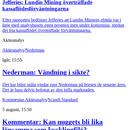
Jefferies: Lundin Mining överträffade
kassaflödesförväntningarna
Efter rapporten bedömer Jefferies att Lundin Minings ebitda var i
linje med analyshusets egen prognos men under konsensus, medan
det fria kassaflödet överträffade förväntningarna.
Aktieanalys
Aktieanalys
/
Nederman
Igår, 15:55
Nederman: Vändning i sikte?
Det har blåst snåla vindar runt Nederman på börsen de senaste åren.
Det är bara delvis befogat av den tuffa marknaden.
Kommentar
,
Aktieanalys
/
Scandi Standard
5 augusti, 15:50
Kommentar: Kan nuggets bli lika
lönsamma som kycklingfilé?