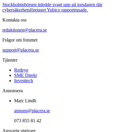
Stockholmsbörsen inledde svagt upp på torsdagen där
cybersäkerhetsföretaget Yubico rapportrusade.
Kontakta oss
redaktionen@placera.se
Frågor om forumet
support@placera.se
Tjänster
Redeye
SME Direkt
Investtech
Annonsera
Marc Lindh
annons@placera.se
073 855 81 42
Ansvarig utgivare