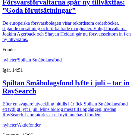
Försvarsförvaltarna spår ny tillväxtfas:
”Goda förutsättningar”
De europeiska försvarsbolagen visar rekordstora orderböcker,
stigande omsättning och förbättrade marginaler. Enligt förvaltarna
Joakim Agerback och Shayan Heidari går nu försvarssektorn in i en
ny tillväxtfas.
Fonder
nyheter
/
Spiltan Småbolagsfond
Igår, 14:51
Spiltan Småbolagsfond lyfte i juli – tar in
RaySearch
Efter en svagare utveckling hittills i år fick Spiltan Småbolagsfond
ett tydligt lyft i juli. Mips bidrog mest till uppgången, medan
RaySearch Laboratories är ett nytt innehav i fonden.
nyheter
/
Aktiefonder