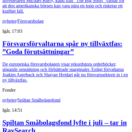
Investeraren Michael Burry, känd från "The Big Short" varnar för
att den amerikanska börsen kan vara nära en topp och riskerar ett
kraftigt fall.
nyheter
/
Försvarsbolag
Igår, 17:03
Försvarsförvaltarna spår ny tillväxtfas:
”Goda förutsättningar”
De europeiska försvarsbolagen visar rekordstora orderböcker,
stigande omsättning och förbättrade marginaler. Enligt förvaltarna
Joakim Agerback och Shayan Heidari går nu försvarssektorn in i en
ny tillväxtfas.
Fonder
nyheter
/
Spiltan Småbolagsfond
Igår, 14:51
Spiltan Småbolagsfond lyfte i juli – tar in
RaySearch