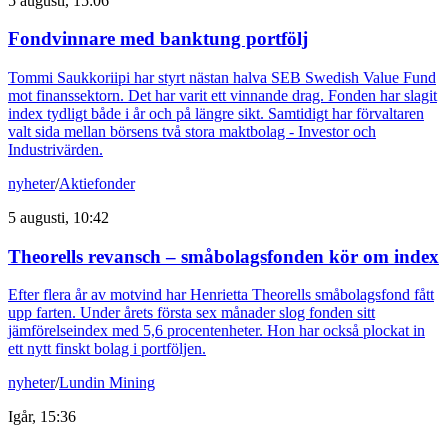
5 augusti, 15:06
Fondvinnare med banktung portfölj
Tommi Saukkoriipi har styrt nästan halva SEB Swedish Value Fund
mot finanssektorn. Det har varit ett vinnande drag. Fonden har slagit
index tydligt både i år och på längre sikt. Samtidigt har förvaltaren
valt sida mellan börsens två stora maktbolag - Investor och
Industrivärden.
nyheter
/
Aktiefonder
5 augusti, 10:42
Theorells revansch – småbolagsfonden kör om index
Efter flera år av motvind har Henrietta Theorells småbolagsfond fått
upp farten. Under årets första sex månader slog fonden sitt
jämförelseindex med 5,6 procentenheter. Hon har också plockat in
ett nytt finskt bolag i portföljen.
nyheter
/
Lundin Mining
Igår, 15:36