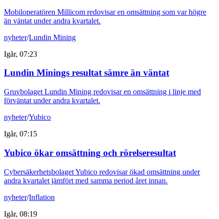
Mobiloperatören Millicom redovisar en omsättning som var högre
än väntat under andra kvartalet.
nyheter
/
Lundin Mining
Igår, 07:23
Lundin Minings resultat sämre än väntat
Gruvbolaget Lundin Mining redovisar en omsättning i linje med
förväntat under andra kvartalet.
nyheter
/
Yubico
Igår, 07:15
Yubico ökar omsättning och rörelseresultat
Cybersäkerhetsbolaget Yubico redovisar ökad omsättning under
andra kvartalet jämfört med samma period året innan.
nyheter
/
Inflation
Igår, 08:19