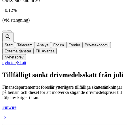
OMX Stockholm 30
−0,12%
(vid stängning)
Start
Telegram
Analys
Forum
Fonder
Privatekonomi
Externa tjänster
Till Avanza
Nyhetsbrev
nyheter
/
Skatt
Tillfälligt sänkt drivmedelsskatt från juli
Finansdepartementet föreslår ytterligare tillfälliga skattesänkningar
på bensin och diesel för att motverka stigande drivmedelspriser till
följd av kriget i Iran.
Finwire