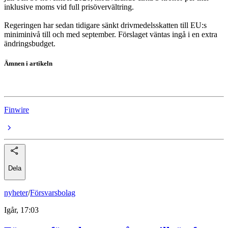
inklusive moms vid full prisövervältring.
Regeringen har sedan tidigare sänkt drivmedelsskatten till EU:s
miniminivå till och med september. Förslaget väntas ingå i en extra
ändringsbudget.
Ämnen i artikeln
Skatt
Finwire
Dela
nyheter
/
Försvarsbolag
Igår, 17:03