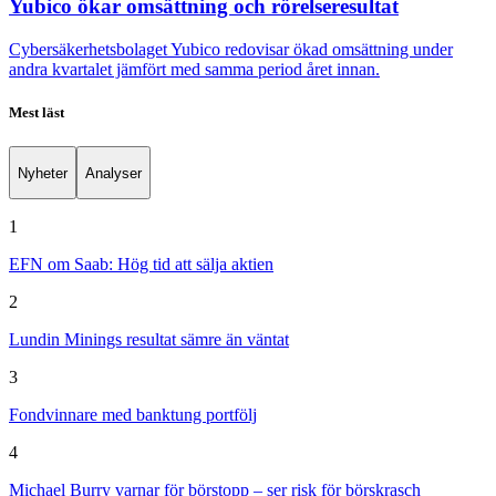
Yubico ökar omsättning och rörelseresultat
Cybersäkerhetsbolaget Yubico redovisar ökad omsättning under
andra kvartalet jämfört med samma period året innan.
Mest läst
Nyheter
Analyser
1
EFN om Saab: Hög tid att sälja aktien
2
Lundin Minings resultat sämre än väntat
3
Fondvinnare med banktung portfölj
4
Michael Burry varnar för börstopp – ser risk för börskrasch