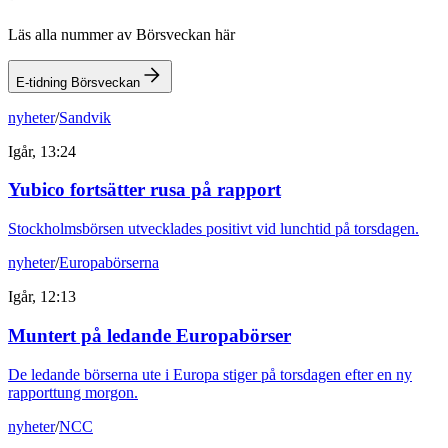
Läs alla nummer av Börsveckan här
E-tidning Börsveckan
nyheter
/
Sandvik
Igår, 13:24
Yubico fortsätter rusa på rapport
Stockholmsbörsen utvecklades positivt vid lunchtid på torsdagen.
nyheter
/
Europabörserna
Igår, 12:13
Muntert på ledande Europabörser
De ledande börserna ute i Europa stiger på torsdagen efter en ny
rapporttung morgon.
nyheter
/
NCC