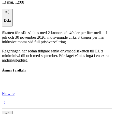
13 maj, 12:08
Dela
Skatten föreslås sänkas med 2 kronor och 40 öre per liter mellan 1
juli och 30 november 2026, motsvarande cirka 3 kronor per liter
inklusive moms vid full prisövervältring.
Regeringen har sedan tidigare sänkt drivmedelsskatten till EU:s
miniminivå till och med september. Förslaget väntas ingå i en extra
ändringsbudget.
Ämnen i artikeln
Skatt
Finwire