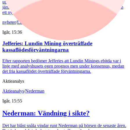
upp farten. Under årets första sex månader slog fonden sitt
jämförelseindex med 5,6 procentenheter. Hon har också plockat in
ett nytt finskt bolag i portföljen.
nyheter
/
Lundin Mining
Igår, 15:36
Jefferies: Lundin Mining överträffade
kassaflödesförväntningarna
Efter rapporten bedömer Jefferies att Lundin Minings ebitda var i
linje med analyshusets egen prognos men under konsensus, medan
det fria kassaflödet överträffade förväntningarna.
Aktieanalys
Aktieanalys
/
Nederman
Igår, 15:55
Nederman: Vändning i sikte?
Det har blåst snåla vindar runt Nederman på börsen de senaste åren.