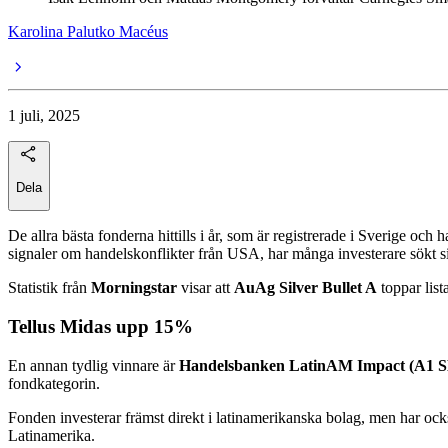
Karolina Palutko Macéus
1 juli, 2025
Dela
De allra bästa fonderna hittills i år, som är registrerade i Sverige oc
signaler om handelskonflikter från USA, har många investerare sökt sig t
Statistik från
Morningstar
visar att
AuAg Silver Bullet A
toppar lis
Tellus Midas upp 15%
En annan tydlig vinnare är
Handelsbanken LatinAM Impact (A1 
fondkategorin.
Fonden investerar främst direkt i latinamerikanska bolag, men har oc
Latinamerika.