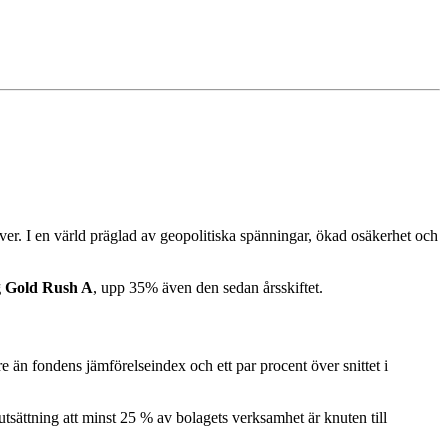
ilver. I en värld präglad av geopolitiska spänningar, ökad osäkerhet och
 Gold Rush A
, upp 35% även den sedan årsskiftet.
re än fondens jämförelseindex och ett par procent över snittet i
sättning att minst 25 % av bolagets verksamhet är knuten till