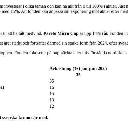
m investerar i olika teman och kan ha allt från 0 till 100% i aktier. Ju
 med 15%. Att fonden kan anpassa sin exponering mot aktier efter markna
r ut att ha fått medvind.
Pareto Micro Cap
är upp 14% i år. Fonden in
 året starkt och fortsätter därmed sin starka form från 2024, efter sva
dtoppen. Fonden fokuserar på oupptäckta eller missförstådda nordiska
Avkastning (%) jan-juni 2025
35
35
K)
16
15
13
12
 i svenska kronor är med.