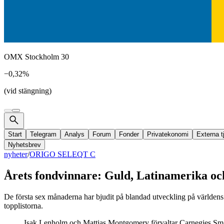
OMX Stockholm 30
−0,32%
(vid stängning)
Start
Telegram
Analys
Forum
Fonder
Privatekonomi
Externa t
Nyhetsbrev
nyheter
/
ORIGO SELEQT C
Årets fondvinnare: Guld, Latinamerika o
De första sex månaderna har bjudit på blandad utveckling på världens
topplistorna.
Isak Lenholm och Mattias Montgomery förvaltar Carnegies Småb