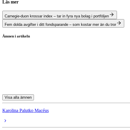
Läs mer
Carnegie-duon krossar index – tar in fyra nya bolag i portföljen
Fem dolda avgifter i ditt fondsparande – som kostar mer än du tror
Ämnen i artikeln
ORIGO SELEQT C
Carnegie Småbolagsfond A
Tellus Midas
Handelsbanken LatinAm Impact (A1 SEK)
AuAg Silver Bullet A
Visa alla ämnen
Karolina Palutko Macéus