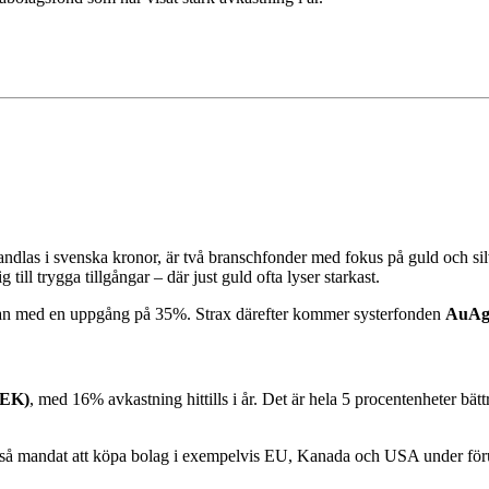
h handlas i svenska kronor, är två branschfonder med fokus på guld och s
ill trygga tillgångar – där just guld ofta lyser starkast.
tan med en uppgång på 35%. Strax därefter kommer systerfonden
AuAg
SEK)
, med 16% avkastning hittills i år. Det är hela 5 procentenheter bätt
kså mandat att köpa bolag i exempelvis EU, Kanada och USA under förut