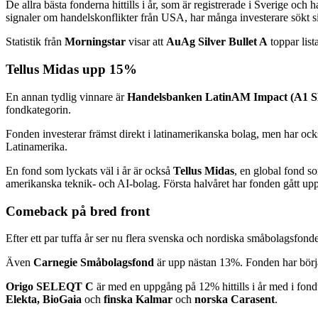
De allra bästa fonderna hittills i år, som är registrerade i Sverige oc
signaler om handelskonflikter från USA, har många investerare sökt sig t
Statistik från
Morningstar
visar att
AuAg Silver Bullet A
toppar lis
Tellus Midas upp 15%
En annan tydlig vinnare är
Handelsbanken LatinAM Impact (A1 
fondkategorin.
Fonden investerar främst direkt i latinamerikanska bolag, men har oc
Latinamerika.
En fond som lyckats väl i år är också
Tellus Midas
, en global fond so
amerikanska teknik- och AI-bolag. Första halvåret har fonden gått upp
Comeback på bred front
Efter ett par tuffa år ser nu flera svenska och nordiska småbolagsfonde
Även
Carnegie Småbolagsfond
är upp nästan 13%. Fonden har börjat
Origo SELEQT C
är med en uppgång på 12% hittills i år med i fon
Elekta, BioGaia
och
finska Kalmar
och
norska Carasent
.