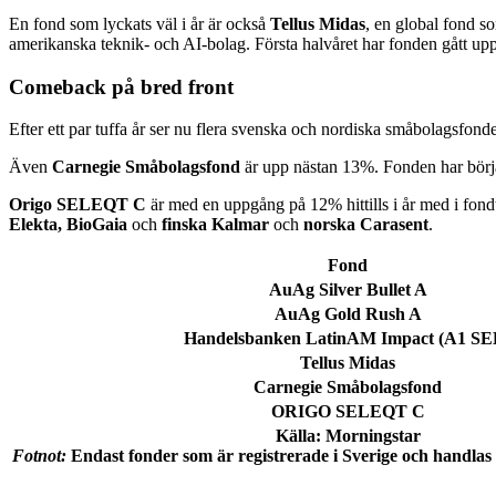
En fond som lyckats väl i år är också
Tellus Midas
, en global fond so
amerikanska teknik- och AI-bolag. Första halvåret har fonden gått upp
Comeback på bred front
Efter ett par tuffa år ser nu flera svenska och nordiska småbolagsfonde
Även
Carnegie Småbolagsfond
är upp nästan 13%. Fonden har börjat
Origo SELEQT C
är med en uppgång på 12% hittills i år med i fon
Elekta, BioGaia
och
finska Kalmar
och
norska Carasent
.
Fond
AuAg Silver Bullet A
AuAg Gold Rush A
Handelsbanken LatinAM Impact (A1 SE
Tellus Midas
Carnegie Småbolagsfond
ORIGO SELEQT C
Källa: Morningstar
Fotnot:
Endast fonder som är registrerade i Sverige och handlas