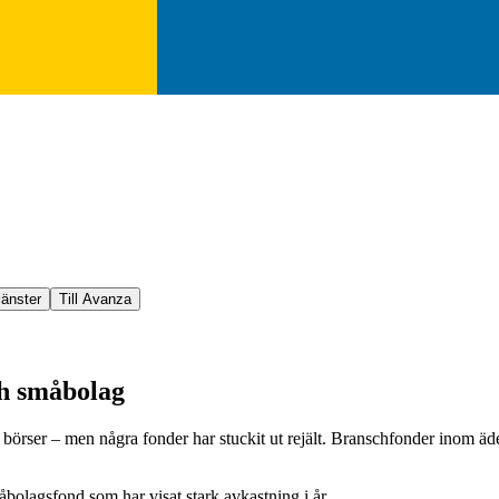
jänster
Till Avanza
ch småbolag
 börser – men några fonder har stuckit ut rejält. Branschfonder inom 
olagsfond som har visat stark avkastning i år.