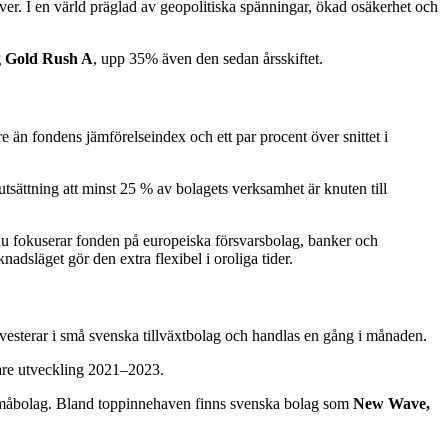
ilver. I en värld präglad av geopolitiska spänningar, ökad osäkerhet och
 Gold Rush A
, upp 35% även den sedan årsskiftet.
re än fondens jämförelseindex och ett par procent över snittet i
sättning att minst 25 % av bolagets verksamhet är knuten till
st nu fokuserar fonden på europeiska försvarsbolag, banker och
dsläget gör den extra flexibel i oroliga tider.
vesterar i små svenska tillväxtbolag och handlas en gång i månaden.
gare utveckling 2021–2023.
 småbolag. Bland toppinnehaven finns svenska bolag som
New Wave,