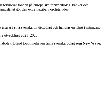
st nu fokuserar fonden på europeiska försvarsbolag, banker och
dsläget gör den extra flexibel i oroliga tider.
vesterar i små svenska tillväxtbolag och handlas en gång i månaden.
gare utveckling 2021–2023.
 småbolag. Bland toppinnehaven finns svenska bolag som
New Wave,