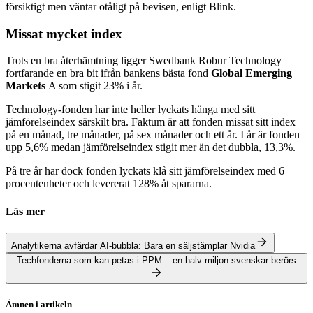
försiktigt men väntar otåligt på bevisen, enligt Blink.
Missat mycket index
Trots en bra återhämtning ligger Swedbank Robur Technology
fortfarande en bra bit ifrån bankens bästa fond
Global Emerging
Markets
A som stigit 23% i år.
Technology-fonden har inte heller lyckats hänga med sitt
jämförelseindex särskilt bra. Faktum är att fonden missat sitt index
på en månad, tre månader, på sex månader och ett år. I år är fonden
upp 5,6% medan jämförelseindex stigit mer än det dubbla, 13,3%.
På tre år har dock fonden lyckats klå sitt jämförelseindex med 6
procentenheter och levererat 128% åt spararna.
Läs mer
Analytikerna avfärdar AI-bubbla: Bara en säljstämplar Nvidia
Techfonderna som kan petas i PPM – en halv miljon svenskar berörs
Ämnen i artikeln