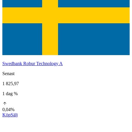
Swedbank Robur Technology A
Senast
1 825,97
1 dag %
0,04%
Köp
Sälj