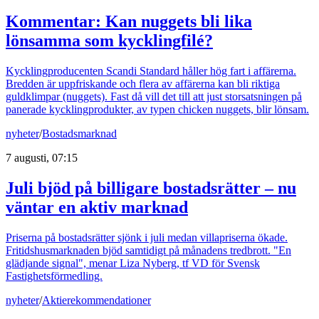
Kommentar: Kan nuggets bli lika
lönsamma som kycklingfilé?
Kycklingproducenten Scandi Standard håller hög fart i affärerna.
Bredden är uppfriskande och flera av affärerna kan bli riktiga
guldklimpar (nuggets). Fast då vill det till att just storsatsningen på
panerade kycklingprodukter, av typen chicken nuggets, blir lönsam.
nyheter
/
Bostadsmarknad
7 augusti, 07:15
Juli bjöd på billigare bostadsrätter – nu
väntar en aktiv marknad
Priserna på bostadsrätter sjönk i juli medan villapriserna ökade.
Fritidshusmarknaden bjöd samtidigt på månadens tredbrott. "En
glädjande signal", menar Liza Nyberg, tf VD för Svensk
Fastighetsförmedling.
nyheter
/
Aktierekommendationer