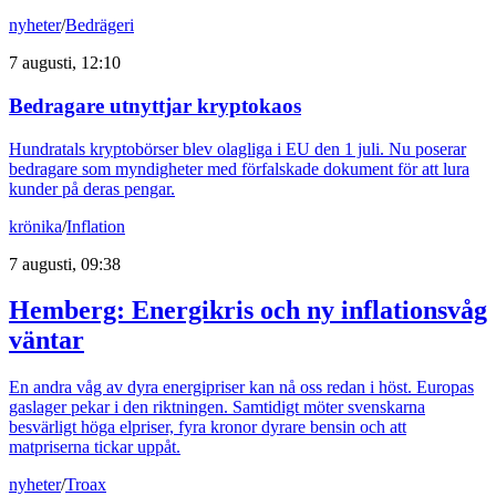
nyheter
/
Bedrägeri
7 augusti, 12:10
Bedragare utnyttjar kryptokaos
Hundratals kryptobörser blev olagliga i EU den 1 juli. Nu poserar
bedragare som myndigheter med förfalskade dokument för att lura
kunder på deras pengar.
krönika
/
Inflation
7 augusti, 09:38
Hemberg: Energikris och ny inflationsvåg
väntar
En andra våg av dyra energipriser kan nå oss redan i höst. Europas
gaslager pekar i den riktningen. Samtidigt möter svenskarna
besvärligt höga elpriser, fyra kronor dyrare bensin och att
matpriserna tickar uppåt.
nyheter
/
Troax