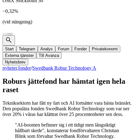
OMX Stockholm 30
−0,32%
(vid stängning)
Start
Telegram
Analys
Forum
Fonder
Privatekonomi
Externa tjänster
Till Avanza
Nyhetsbrev
nyheter
,
fonder
/
Swedbank Robur Technology A
Roburs jättefond har hämtat igen hela
raset
Tekniksektorn har fått ny fart och AI fortsätter vara bästa bränslet.
Den populära fonden Swedbank Robur Technology som var ner
över 20% i våras har klättrat över 25 procentenheter sen dess.
"AI-boomen befinner sig i ett tidigt men långsiktigt
hållbart skede", konstaterar fondförvaltaren Christian
Blink som förvaltar Swedbank Robur Technology.