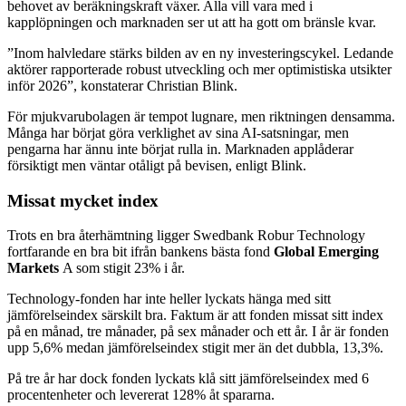
behovet av beräkningskraft växer. Alla vill vara med i
kapplöpningen och marknaden ser ut att ha gott om bränsle kvar.
”Inom halvledare stärks bilden av en ny investeringscykel. Ledande
aktörer rapporterade robust utveckling och mer optimistiska utsikter
inför 2026”, konstaterar Christian Blink.
För mjukvarubolagen är tempot lugnare, men riktningen densamma.
Många har börjat göra verklighet av sina AI-satsningar, men
pengarna har ännu inte börjat rulla in. Marknaden applåderar
försiktigt men väntar otåligt på bevisen, enligt Blink.
Missat mycket index
Trots en bra återhämtning ligger Swedbank Robur Technology
fortfarande en bra bit ifrån bankens bästa fond
Global Emerging
Markets
A som stigit 23% i år.
Technology-fonden har inte heller lyckats hänga med sitt
jämförelseindex särskilt bra. Faktum är att fonden missat sitt index
på en månad, tre månader, på sex månader och ett år. I år är fonden
upp 5,6% medan jämförelseindex stigit mer än det dubbla, 13,3%.
På tre år har dock fonden lyckats klå sitt jämförelseindex med 6
procentenheter och levererat 128% åt spararna.