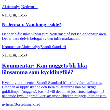
Aktieanalys
/
Nederman
6 augusti, 15:55
Nederman: Vändning i sikte?
Det har blåst snåla vindar runt Nederman på börsen de senaste åren.
Det är bara delvis befogat av den tuffa marknaden.
Kommentar
,
Aktieanalys
/
Scandi Standard
5 augusti, 15:50
Kommentar: Kan nuggets bli lika
lönsamma som kycklingfilé?
Kycklingproducenten Scandi Standard håller hög fart i affärerna.
Bredden är uppfriskande och flera av affärerna kan bli riktiga
guldklimpar (nuggets). Fast då vill det till att just storsatsningen på
panerade kycklingprodukter, av typen chicken nuggets, blir lönsam.
nyheter
/
Bostadsmarknad