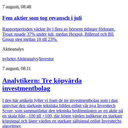
7 augusti, 08:48
Fem aktier som tog revansch i juli
Rapportperioden väckte liv i flera av börsens tidigare förlorare.
Troax rusade 37% under juli, medan Hexpol, Billerud och BE
Group steg mellan 18 till 23%.
Aktieanalys
nyheter
,
Aktieanalys
/
Investor
7 augusti, 08:11
Analytikern: Tre köpvärda
investmentbolag
I den här artikeln lyfter vi fram de tre investmentbolag som i dag
uppvisar den starkaste tekniska bilden enligt vår nya Investtech
Score, som sammanfattar den tekniska bedömningen av en aktie på
en skala från –100 till +100, där högre värden indikerar en starkare
köpsignal och lägre värden en starkare säljsignal enligt Investtechs
algoritmer.