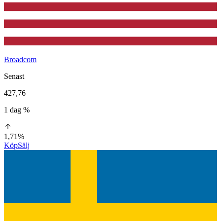
Broadcom
Senast
427,76
1 dag %
1,71%
Köp
Sälj