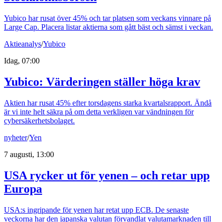
Yubico har rusat över 45% och tar platsen som veckans vinnare på
Large Cap. Placera listar aktierna som gått bäst och sämst i veckan.
Aktieanalys
/
Yubico
Idag, 07:00
Yubico: Värderingen ställer höga krav
Aktien har rusat 45% efter torsdagens starka kvartalsrapport. Ändå
är vi inte helt säkra på om detta verkligen var vändningen för
cybersäkerhetsbolaget.
nyheter
/
Yen
7 augusti, 13:00
USA rycker ut för yenen – och retar upp
Europa
USA:s ingripande för yenen har retat upp ECB. De senaste
veckorna har den japanska valutan förvandlat valutamarknaden till