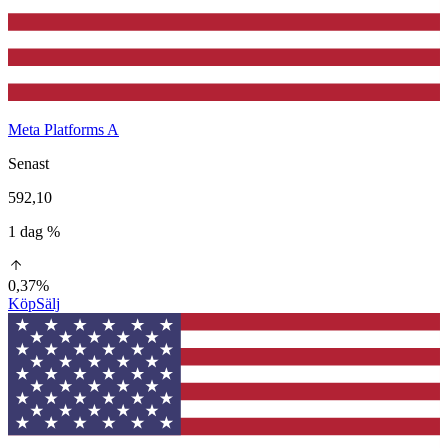
Meta Platforms A
Senast
592,10
1 dag %
0,37%
Köp
Sälj