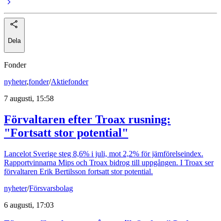
Dela
Fonder
nyheter
,
fonder
/
Aktiefonder
7 augusti, 15:58
Förvaltaren efter Troax rusning:
"Fortsatt stor potential"
Lancelot Sverige steg 8,6% i juli, mot 2,2% för jämförelseindex.
Rapportvinnarna Mips och Troax bidrog till uppgången. I Troax ser
förvaltaren Erik Bertilsson fortsatt stor potential.
nyheter
/
Försvarsbolag
6 augusti, 17:03