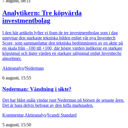
7 augusti, 08:11
Analytikern: Tre köpvärda
investmentbolag
I den här artikeln lyfter vi fram de tre investmentbolag som i dag
uppvisar den starkaste tekniska bilden enligt vår nya Investtech
Score, som sammanfattar den tekniska bedömningen av en aktie på
en skala från –100 till +100, där högre värden indikerar en starkare
köpsignal och lägre värden en starkare säljsignal enligt Investtechs
algoritmer.
Aktieanalys
/
Nederman
6 augusti, 15:55
Nederman: Vändning i sikte?
Det har blåst snåla vindar runt Nederman på börsen de senaste åren.
Det är bara delvis befogat av den tuffa marknaden.
Kommentar
,
Aktieanalys
/
Scandi Standard
5 augusti, 15:50