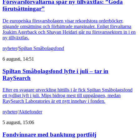
Försvarsförvaltarna spår ny tillväxtfas: ”Goda
förutsättningar”
De europeiska försvarsbolagen visar rekordstora orderböcker,
stigande omsättning och förbättrade marginaler. Enligt förvaltarna
Joakim Agerback och Shayan Heidari går nu försvarssektorn in i en
ny tillväxtfas.
nyheter
/
Spiltan Småbolagsfond
6 augusti, 14:51
Spiltan Småbolagsfond lyfte i juli – tar in
RaySearch
Efter en svagare utveckling hittills i år fick Spiltan Småbolagsfond
ett tydligt lyft i juli. Mips bidrog mest till uppgången, medan
RaySearch Laboratories är ett nytt innehav i fonden.
nyheter
/
Aktiefonder
5 augusti, 15:06
Fondvinnare med banktung portfölj