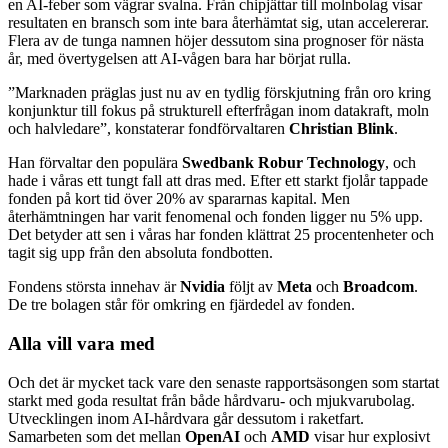
en AI-feber som vägrar svalna. Från chipjättar till molnbolag visar
resultaten en bransch som inte bara återhämtat sig, utan accelererar.
Flera av de tunga namnen höjer dessutom sina prognoser för nästa
år, med övertygelsen att AI-vågen bara har börjat rulla.
”Marknaden präglas just nu av en tydlig förskjutning från oro kring
konjunktur till fokus på strukturell efterfrågan inom datakraft, moln
och halvledare”, konstaterar fondförvaltaren
Christian Blink
.
Han förvaltar den populära
Swedbank Robur Technology
, och
hade i våras ett tungt fall att dras med. Efter ett starkt fjolår tappade
fonden på kort tid över 20% av spararnas kapital. Men
återhämtningen har varit fenomenal och fonden ligger nu 5% upp.
Det betyder att sen i våras har fonden klättrat 25 procentenheter och
tagit sig upp från den absoluta fondbotten.
Fondens största innehav är
Nvidia
följt av
Meta
och
Broadcom
.
De tre bolagen står för omkring en fjärdedel av fonden.
Alla vill vara med
Och det är mycket tack vare den senaste rapportsäsongen som startat
starkt med goda resultat från både hårdvaru- och mjukvarubolag.
Utvecklingen inom AI-hårdvara går dessutom i raketfart.
Samarbeten som det mellan
OpenAI
och
AMD
visar hur explosivt