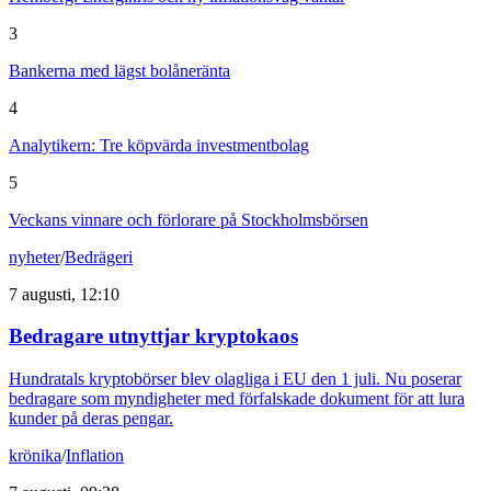
3
Bankerna med lägst bolåneränta
4
Analytikern: Tre köpvärda investmentbolag
5
Veckans vinnare och förlorare på Stockholmsbörsen
nyheter
/
Bedrägeri
7 augusti, 12:10
Bedragare utnyttjar kryptokaos
Hundratals kryptobörser blev olagliga i EU den 1 juli. Nu poserar
bedragare som myndigheter med förfalskade dokument för att lura
kunder på deras pengar.
krönika
/
Inflation