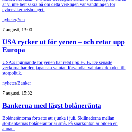
är vi inte helt säkra på om detta verkligen var vändningen för
cybersäkerhetsbolaget.
nyheter
/
Yen
7 augusti, 13:00
USA rycker ut för yenen – och retar upp
Europa
USA:s ingripande för yenen har retat upp ECB. De senaste
veckorna har den japanska valutan förvandlat valutamarknaden till
storpolitik.
nyheter
/
Banker
7 augusti, 15:32
Bankerna med lägst bolåneränta
Bolåneräntorna fortsatte att sjunka i juli. Skillnaderna mellan
storbankernas bolåneräntor är små. På sparkonton är bilden en
annan.