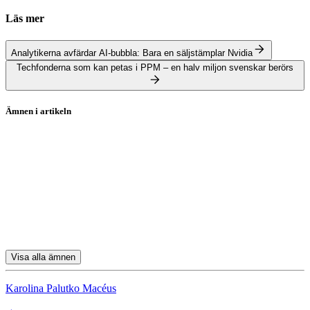
Läs mer
Analytikerna avfärdar AI-bubbla: Bara en säljstämplar Nvidia
Techfonderna som kan petas i PPM – en halv miljon svenskar berörs
Ämnen i artikeln
Swedbank Robur Technology A
Nvidia
Meta Platforms
Broadcom
Swedbank Robur Global Emerging Markets A
Visa alla ämnen
Karolina Palutko Macéus