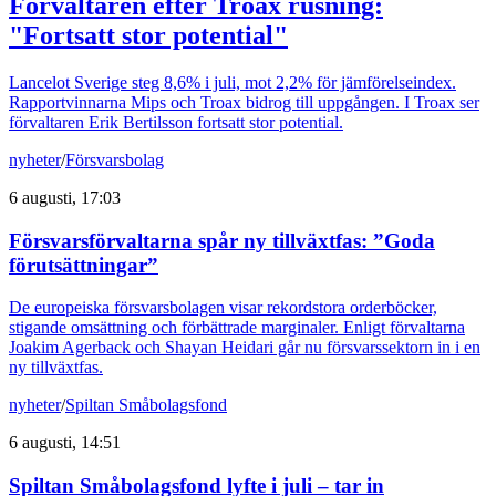
Förvaltaren efter Troax rusning:
"Fortsatt stor potential"
Lancelot Sverige steg 8,6% i juli, mot 2,2% för jämförelseindex.
Rapportvinnarna Mips och Troax bidrog till uppgången. I Troax ser
förvaltaren Erik Bertilsson fortsatt stor potential.
nyheter
/
Försvarsbolag
6 augusti, 17:03
Försvarsförvaltarna spår ny tillväxtfas: ”Goda
förutsättningar”
De europeiska försvarsbolagen visar rekordstora orderböcker,
stigande omsättning och förbättrade marginaler. Enligt förvaltarna
Joakim Agerback och Shayan Heidari går nu försvarssektorn in i en
ny tillväxtfas.
nyheter
/
Spiltan Småbolagsfond
6 augusti, 14:51
Spiltan Småbolagsfond lyfte i juli – tar in