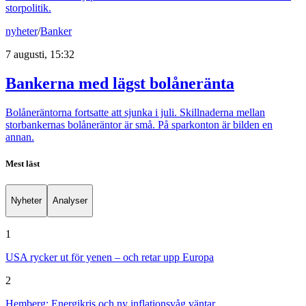
storpolitik.
nyheter
/
Banker
7 augusti, 15:32
Bankerna med lägst bolåneränta
Bolåneräntorna fortsatte att sjunka i juli. Skillnaderna mellan
storbankernas bolåneräntor är små. På sparkonton är bilden en
annan.
Mest läst
Nyheter
Analyser
1
USA rycker ut för yenen – och retar upp Europa
2
Hemberg: Energikris och ny inflationsvåg väntar