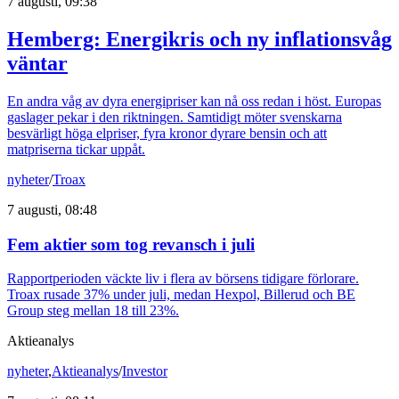
7 augusti, 09:38
Hemberg: Energikris och ny inflationsvåg
väntar
En andra våg av dyra energipriser kan nå oss redan i höst. Europas
gaslager pekar i den riktningen. Samtidigt möter svenskarna
besvärligt höga elpriser, fyra kronor dyrare bensin och att
matpriserna tickar uppåt.
nyheter
/
Troax
7 augusti, 08:48
Fem aktier som tog revansch i juli
Rapportperioden väckte liv i flera av börsens tidigare förlorare.
Troax rusade 37% under juli, medan Hexpol, Billerud och BE
Group steg mellan 18 till 23%.
Aktieanalys
nyheter
,
Aktieanalys
/
Investor