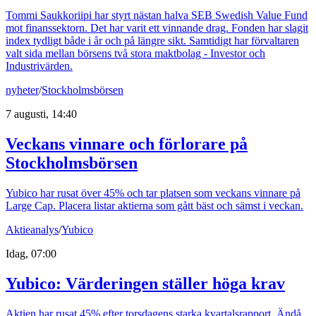
Tommi Saukkoriipi har styrt nästan halva SEB Swedish Value Fund
mot finanssektorn. Det har varit ett vinnande drag. Fonden har slagit
index tydligt både i år och på längre sikt. Samtidigt har förvaltaren
valt sida mellan börsens två stora maktbolag - Investor och
Industrivärden.
nyheter
/
Stockholmsbörsen
7 augusti, 14:40
Veckans vinnare och förlorare på
Stockholmsbörsen
Yubico har rusat över 45% och tar platsen som veckans vinnare på
Large Cap. Placera listar aktierna som gått bäst och sämst i veckan.
Aktieanalys
/
Yubico
Idag, 07:00
Yubico: Värderingen ställer höga krav
Aktien har rusat 45% efter torsdagens starka kvartalsrapport. Ändå