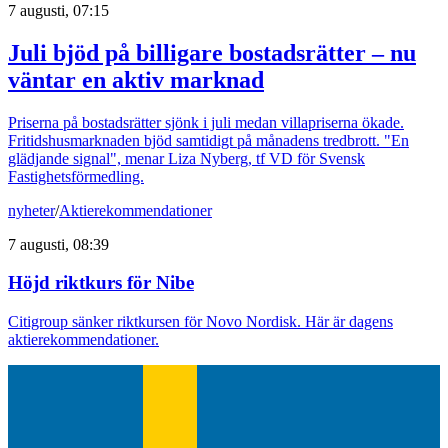
7 augusti, 07:15
Juli bjöd på billigare bostadsrätter – nu
väntar en aktiv marknad
Priserna på bostadsrätter sjönk i juli medan villapriserna ökade.
Fritidshusmarknaden bjöd samtidigt på månadens tredbrott. "En
glädjande signal", menar Liza Nyberg, tf VD för Svensk
Fastighetsförmedling.
nyheter
/
Aktierekommendationer
7 augusti, 08:39
Höjd riktkurs för Nibe
Citigroup sänker riktkursen för Novo Nordisk. Här är dagens
aktierekommendationer.