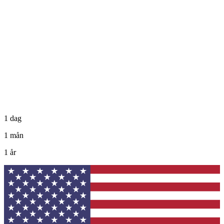
1 dag
1 mån
1 år