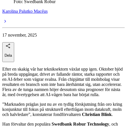
Foto: Swedbank Robur
Karolina Palutko Macéus
17 november, 2025
Dela
Efter en skakig vår har tekniksektorn växlat upp igen. Oktober bjöd
på breda uppgångar, drivet av fallande räntor, starka rapporter och
en AI-feber som vägrar svalna. Från chipjättar till molnbolag visar
resultaten en bransch som inte bara återhämtat sig, utan accelererar.
Flera av de tunga namnen höjer dessutom sina prognoser för nästa
år, med övertygelsen att AI-vågen bara har börjat rulla.
”Marknaden präglas just nu av en tydlig förskjutning från oro kring
konjunktur till fokus på strukturell efterfrågan inom datakraft, moln
och halvledare”, konstaterar fondförvaltaren
Christian Blink
.
Han förvaltar den populära
Swedbank Robur Technology
, och