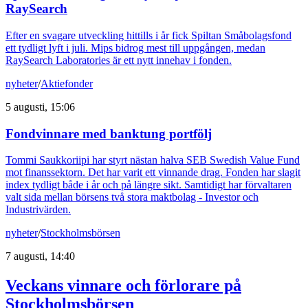
RaySearch
Efter en svagare utveckling hittills i år fick Spiltan Småbolagsfond
ett tydligt lyft i juli. Mips bidrog mest till uppgången, medan
RaySearch Laboratories är ett nytt innehav i fonden.
nyheter
/
Aktiefonder
5 augusti, 15:06
Fondvinnare med banktung portfölj
Tommi Saukkoriipi har styrt nästan halva SEB Swedish Value Fund
mot finanssektorn. Det har varit ett vinnande drag. Fonden har slagit
index tydligt både i år och på längre sikt. Samtidigt har förvaltaren
valt sida mellan börsens två stora maktbolag - Investor och
Industrivärden.
nyheter
/
Stockholmsbörsen
7 augusti, 14:40
Veckans vinnare och förlorare på
Stockholmsbörsen