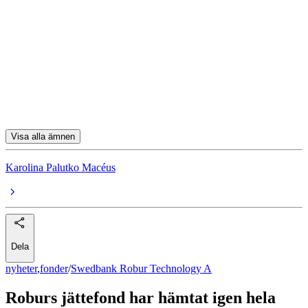
Swedbank Robur Technology A
Nvidia
Meta Platforms
Broadcom
Swedbank Robur Global Emerging Markets A
Visa alla ämnen
Karolina Palutko Macéus
Dela
nyheter
,
fonder
/
Swedbank Robur Technology A
Roburs jättefond har hämtat igen hela