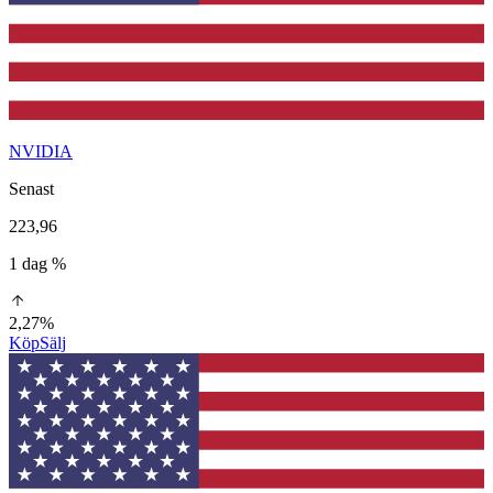
NVIDIA
Senast
223,96
1 dag %
2,27%
Köp
Sälj