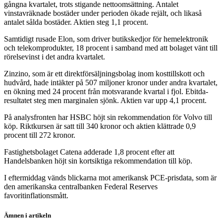
gångna kvartalet, trots stigande nettoomsättning. Antalet
vinstavräknade bostäder under perioden ökade rejält, och likaså
antalet sålda bostäder. Aktien steg 1,1 procent.
Samtidigt rusade Elon, som driver butikskedjor för hemelektronik
och telekomprodukter, 18 procent i samband med att bolaget vänt till
rörelsevinst i det andra kvartalet.
Zinzino, som är ett direktförsäljningsbolag inom kosttillskott och
hudvård, hade intäkter på 507 miljoner kronor under andra kvartalet,
en ökning med 24 procent från motsvarande kvartal i fjol. Ebitda-
resultatet steg men marginalen sjönk. Aktien var upp 4,1 procent.
På analysfronten har HSBC höjt sin rekommendation för Volvo till
köp. Riktkursen är satt till 340 kronor och aktien klättrade 0,9
procent till 272 kronor.
Fastighetsbolaget Catena adderade 1,8 procent efter att
Handelsbanken höjt sin kortsiktiga rekommendation till köp.
I eftermiddag vänds blickarna mot amerikansk PCE-prisdata, som är
den amerikanska centralbanken Federal Reserves
favoritinflationsmått.
Ämnen i artikeln