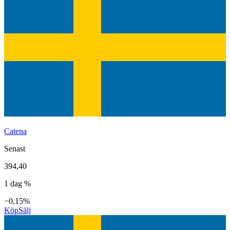
Catena
Senast
394,40
1 dag %
−0,15%
Köp
Sälj