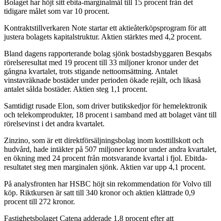
Bolaget har höjt sitt ebita-marginalmål till 15 procent från det
tidigare målet som var 10 procent.
Kontraktstillverkaren Note startar ett aktieåterköpsprogram för att
justera bolagets kapitalstruktur. Aktien stärktes med 4,2 procent.
Bland dagens rapporterande bolag sjönk bostadsbyggaren Besqabs
rörelseresultat med 19 procent till 33 miljoner kronor under det
gångna kvartalet, trots stigande nettoomsättning. Antalet
vinstavräknade bostäder under perioden ökade rejält, och likaså
antalet sålda bostäder. Aktien steg 1,1 procent.
Samtidigt rusade Elon, som driver butikskedjor för hemelektronik
och telekomprodukter, 18 procent i samband med att bolaget vänt till
rörelsevinst i det andra kvartalet.
Zinzino, som är ett direktförsäljningsbolag inom kosttillskott och
hudvård, hade intäkter på 507 miljoner kronor under andra kvartalet,
en ökning med 24 procent från motsvarande kvartal i fjol. Ebitda-
resultatet steg men marginalen sjönk. Aktien var upp 4,1 procent.
På analysfronten har HSBC höjt sin rekommendation för Volvo till
köp. Riktkursen är satt till 340 kronor och aktien klättrade 0,9
procent till 272 kronor.
Fastighetsbolaget Catena adderade 1,8 procent efter att