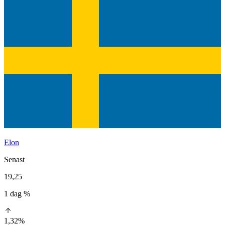
Elon
Senast
19,25
1 dag %
1,32%