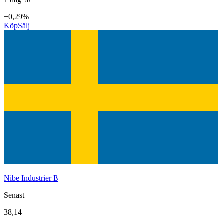
−0,29%
Köp
Sälj
Nibe Industrier B
Senast
38,14