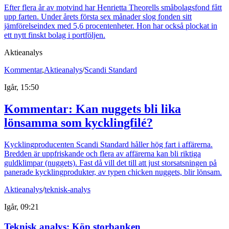
Efter flera år av motvind har Henrietta Theorells småbolagsfond fått
upp farten. Under årets första sex månader slog fonden sitt
jämförelseindex med 5,6 procentenheter. Hon har också plockat in
ett nytt finskt bolag i portföljen.
Aktieanalys
Kommentar
,
Aktieanalys
/
Scandi Standard
Igår, 15:50
Kommentar: Kan nuggets bli lika
lönsamma som kycklingfilé?
Kycklingproducenten Scandi Standard håller hög fart i affärerna.
Bredden är uppfriskande och flera av affärerna kan bli riktiga
guldklimpar (nuggets). Fast då vill det till att just storsatsningen på
panerade kycklingprodukter, av typen chicken nuggets, blir lönsam.
Aktieanalys
/
teknisk-analys
Igår, 09:21
Teknisk analys: Köp storbanken