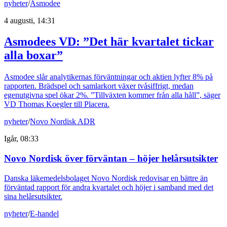
nyheter
/
Asmodee
4 augusti, 14:31
Asmodees VD: ”Det här kvartalet tickar
alla boxar”
Asmodee slår analytikernas förväntningar och aktien lyfter 8% på
rapporten. Brädspel och samlarkort växer tvåsiffrigt, medan
egenutgivna spel ökar 2%. ”Tillväxten kommer från alla håll”, säger
VD Thomas Koegler till Placera.
nyheter
/
Novo Nordisk ADR
Igår, 08:33
Novo Nordisk över förväntan – höjer helårsutsikter
Danska läkemedelsbolaget Novo Nordisk redovisar en bättre än
förväntad rapport för andra kvartalet och höjer i samband med det
sina helårsutsikter.
nyheter
/
E-handel