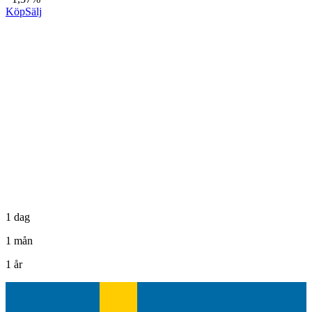
Köp
Sälj
1 dag
1 mån
1 år