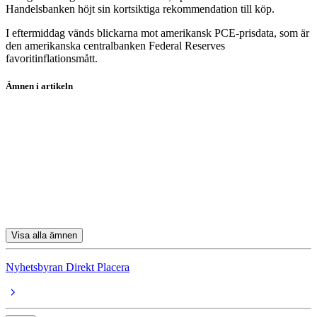
Handelsbanken höjt sin kortsiktiga rekommendation till köp.
I eftermiddag vänds blickarna mot amerikansk PCE-prisdata, som är
den amerikanska centralbanken Federal Reserves
favoritinflationsmått.
Ämnen i artikeln
Volvo
Catena
Zinzino B
Elon
Note
Visa alla ämnen
Nyhetsbyran Direkt Placera