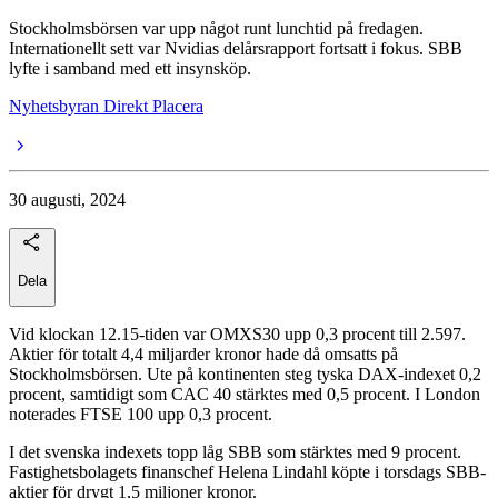
Stockholmsbörsen var upp något runt lunchtid på fredagen.
Internationellt sett var Nvidias delårsrapport fortsatt i fokus. SBB
lyfte i samband med ett insynsköp.
Nyhetsbyran Direkt Placera
30 augusti, 2024
Dela
Vid klockan 12.15-tiden var OMXS30 upp 0,3 procent till 2.597.
Aktier för totalt 4,4 miljarder kronor hade då omsatts på
Stockholmsbörsen. Ute på kontinenten steg tyska DAX-indexet 0,2
procent, samtidigt som CAC 40 stärktes med 0,5 procent. I London
noterades FTSE 100 upp 0,3 procent.
I det svenska indexets topp låg SBB som stärktes med 9 procent.
Fastighetsbolagets finanschef Helena Lindahl köpte i torsdags SBB-
aktier för drygt 1,5 miljoner kronor.