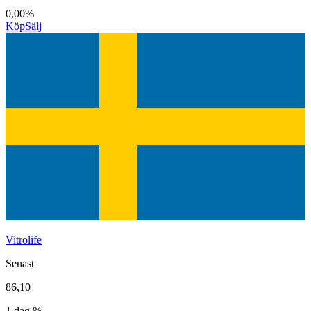
0,00%
Köp
Sälj
Vitrolife
Senast
86,10
1 dag %