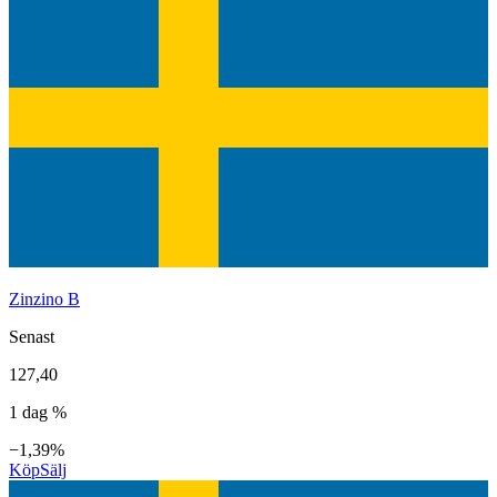
Zinzino B
Senast
127,40
1 dag %
−1,39%
Köp
Sälj