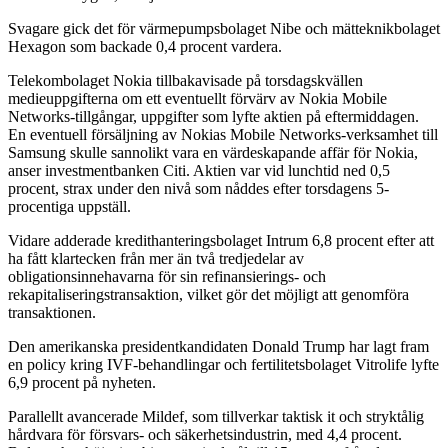
Svagare gick det för värmepumpsbolaget Nibe och mätteknikbolaget
Hexagon som backade 0,4 procent vardera.
Telekombolaget Nokia tillbakavisade på torsdagskvällen
medieuppgifterna om ett eventuellt förvärv av Nokia Mobile
Networks-tillgångar, uppgifter som lyfte aktien på eftermiddagen.
En eventuell försäljning av Nokias Mobile Networks-verksamhet till
Samsung skulle sannolikt vara en värdeskapande affär för Nokia,
anser investmentbanken Citi. Aktien var vid lunchtid ned 0,5
procent, strax under den nivå som nåddes efter torsdagens 5-
procentiga uppställ.
Vidare adderade kredithanteringsbolaget Intrum 6,8 procent efter att
ha fått klartecken från mer än två tredjedelar av
obligationsinnehavarna för sin refinansierings- och
rekapitaliseringstransaktion, vilket gör det möjligt att genomföra
transaktionen.
Den amerikanska presidentkandidaten Donald Trump har lagt fram
en policy kring IVF-behandlingar och fertilitetsbolaget Vitrolife lyfte
6,9 procent på nyheten.
Parallellt avancerade Mildef, som tillverkar taktisk it och stryktålig
hårdvara för försvars- och säkerhetsindustrin, med 4,4 procent.