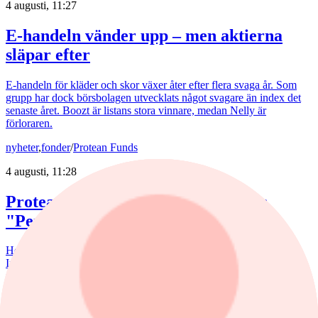
4 augusti, 11:27
E-handeln vänder upp – men aktierna
släpar efter
E-handeln för kläder och skor växer åter efter flera svaga år. Som
grupp har dock börsbolagen utvecklats något svagare än index det
senaste året. Boozt är listans stora vinnare, medan Nelly är
förloraren.
nyheter
,
fonder
/
Protean Funds
4 augusti, 11:28
Protean blankar investmentbolaget:
"Perversiteter"
Hedgefondförvaltaren Pontus Dackmo ställer sig tveksam till
Industrivärdens premievärdering. "För oss är detta en av de
perversiteter som skapas av mekaniska köp och flykten till passivt",
skriver Protean-förvaltaren, som tagit en kort position i aktien.
AstraZeneca