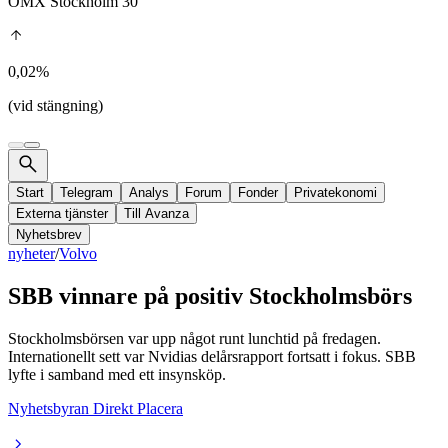
OMX Stockholm 30
0,02%
(vid stängning)
Start
Telegram
Analys
Forum
Fonder
Privatekonomi
Externa tjänster
Till Avanza
Nyhetsbrev
nyheter
/
Volvo
SBB vinnare på positiv Stockholmsbörs
Stockholmsbörsen var upp något runt lunchtid på fredagen.
Internationellt sett var Nvidias delårsrapport fortsatt i fokus. SBB
lyfte i samband med ett insynsköp.
Nyhetsbyran Direkt Placera