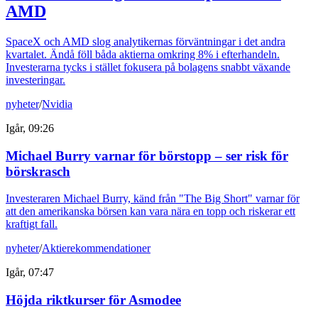
AMD
SpaceX och AMD slog analytikernas förväntningar i det andra
kvartalet. Ändå föll båda aktierna omkring 8% i efterhandeln.
Investerarna tycks i stället fokusera på bolagens snabbt växande
investeringar.
nyheter
/
Nvidia
Igår, 09:26
Michael Burry varnar för börstopp – ser risk för
börskrasch
Investeraren Michael Burry, känd från "The Big Short" varnar för
att den amerikanska börsen kan vara nära en topp och riskerar ett
kraftigt fall.
nyheter
/
Aktierekommendationer
Igår, 07:47
Höjda riktkurser för Asmodee