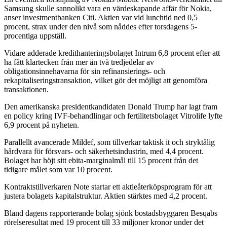
Samsung skulle sannolikt vara en värdeskapande affär för Nokia,
anser investmentbanken Citi. Aktien var vid lunchtid ned 0,5
procent, strax under den nivå som nåddes efter torsdagens 5-
procentiga uppställ.
Vidare adderade kredithanteringsbolaget Intrum 6,8 procent efter att
ha fått klartecken från mer än två tredjedelar av
obligationsinnehavarna för sin refinansierings- och
rekapitaliseringstransaktion, vilket gör det möjligt att genomföra
transaktionen.
Den amerikanska presidentkandidaten Donald Trump har lagt fram
en policy kring IVF-behandlingar och fertilitetsbolaget Vitrolife lyfte
6,9 procent på nyheten.
Parallellt avancerade Mildef, som tillverkar taktisk it och stryktålig
hårdvara för försvars- och säkerhetsindustrin, med 4,4 procent.
Bolaget har höjt sitt ebita-marginalmål till 15 procent från det
tidigare målet som var 10 procent.
Kontraktstillverkaren Note startar ett aktieåterköpsprogram för att
justera bolagets kapitalstruktur. Aktien stärktes med 4,2 procent.
Bland dagens rapporterande bolag sjönk bostadsbyggaren Besqabs
rörelseresultat med 19 procent till 33 miljoner kronor under det