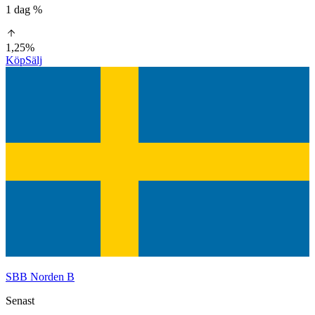
1 dag %
1,25%
Köp
Sälj
SBB Norden B
Senast