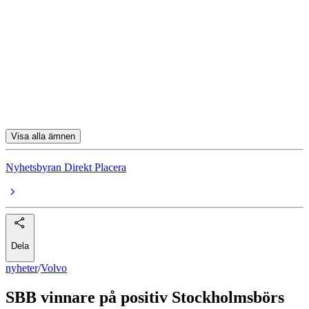
Volvo
Catena
Zinzino B
Elon
Note
Visa alla ämnen
Nyhetsbyran Direkt Placera
Dela
nyheter
/
Volvo
SBB vinnare på positiv Stockholmsbörs