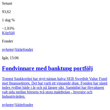
Senast
93,62
1 dag %
−1,93%
Köp
Sälj
Fonder
nyheter
/
Aktiefonder
Igår, 15:06
Fondvinnare med banktung portfölj
Tommi Saukkoriipi har styrt nästan halva SEB Swedish Value Fund
mot finanssektorn. Det har varit ett vinnande drag. Fonden har slagit
index tydligt både i år och på längre sikt. Samtidigt har förvaltaren
valt sida mellan börsens två stora maktbolag - Investor och
Industrivärden.
nyheter
/
Aktiefonder