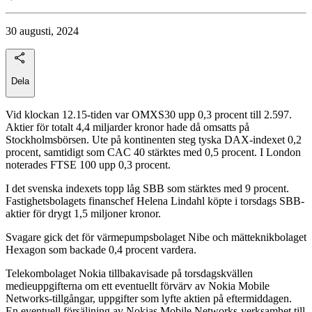
30 augusti, 2024
Dela
Vid klockan 12.15-tiden var OMXS30 upp 0,3 procent till 2.597.
Aktier för totalt 4,4 miljarder kronor hade då omsatts på
Stockholmsbörsen. Ute på kontinenten steg tyska DAX-indexet 0,2
procent, samtidigt som CAC 40 stärktes med 0,5 procent. I London
noterades FTSE 100 upp 0,3 procent.
I det svenska indexets topp låg SBB som stärktes med 9 procent.
Fastighetsbolagets finanschef Helena Lindahl köpte i torsdags SBB-
aktier för drygt 1,5 miljoner kronor.
Svagare gick det för värmepumpsbolaget Nibe och mätteknikbolaget
Hexagon som backade 0,4 procent vardera.
Telekombolaget Nokia tillbakavisade på torsdagskvällen
medieuppgifterna om ett eventuellt förvärv av Nokia Mobile
Networks-tillgångar, uppgifter som lyfte aktien på eftermiddagen.
En eventuell försäljning av Nokias Mobile Networks-verksamhet till