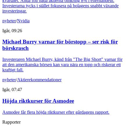
kvartalet. Ändå föll båda aktierna omkring 8% i efterhandeln.
Investerarna tycks i stället fokusera på bolagens snabbt växande
investeringar.
nyheter
/
Nvidia
Igår, 09:26
Michael Burry varnar för börstopp – ser risk för
börskrasch
Investeraren Michael Burry, känd från "The Big Short" varnar för
att den amerikanska börsen kan vara nära en topp och riskerar ett
kraftigt fall.
nyheter
/
Aktierekommendationer
Igår, 07:47
Höjda riktkurser för Asmodee
Asmodee får flera höjda riktkurser efter gårdagens rapport.
Rapporter