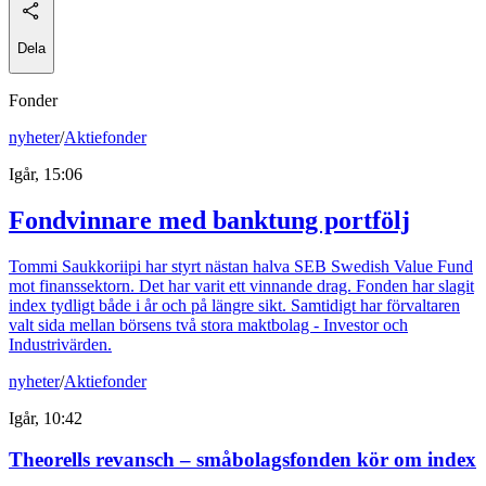
Dela
Fonder
nyheter
/
Aktiefonder
Igår, 15:06
Fondvinnare med banktung portfölj
Tommi Saukkoriipi har styrt nästan halva SEB Swedish Value Fund
mot finanssektorn. Det har varit ett vinnande drag. Fonden har slagit
index tydligt både i år och på längre sikt. Samtidigt har förvaltaren
valt sida mellan börsens två stora maktbolag - Investor och
Industrivärden.
nyheter
/
Aktiefonder
Igår, 10:42
Theorells revansch – småbolagsfonden kör om index