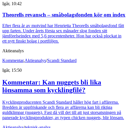
Igår, 10:42
Theorells revansch – småbolagsfonden kör om index
Efter flera år av motvind har Henrietta Theorells småbolagsfond fått
upp farten. Under årets första sex månader slog fonden sitt
jämförelseindex med 5,6 procentenheter. Hon har också plockat in
ett nytt finskt bolag i portföljen.
Aktieanalys
Kommentar
,
Aktieanalys
/
Scandi Standard
Igår, 15:50
Kommentar: Kan nuggets bli lika
lönsamma som kycklingfilé?
Kycklingproducenten Scandi Standard håller hög fart i affärerna.
Bredden är uppfriskande och flera av affärerna kan bli riktiga
guldklimpar (nuggets). Fast då vill det till att just storsatsningen på
panerade kycklingprodukter, av typen chicken nuggets, blir lönsam.
Aktieanalys
/
teknisk-analys