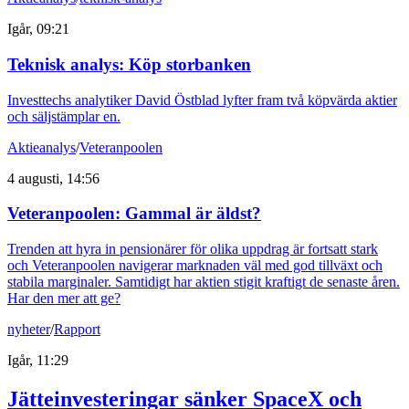
Igår, 09:21
Teknisk analys: Köp storbanken
Investtechs analytiker David Östblad lyfter fram två köpvärda aktier
och säljstämplar en.
Aktieanalys
/
Veteranpoolen
4 augusti, 14:56
Veteranpoolen: Gammal är äldst?
Trenden att hyra in pensionärer för olika uppdrag är fortsatt stark
och Veteranpoolen navigerar marknaden väl med god tillväxt och
stabila marginaler. Samtidigt har aktien stigit kraftigt de senaste åren.
Har den mer att ge?
nyheter
/
Rapport
Igår, 11:29
Jätteinvesteringar sänker SpaceX och