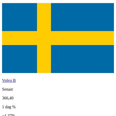
Volvo B
Senast
366,40
1 dag %
−1,37%