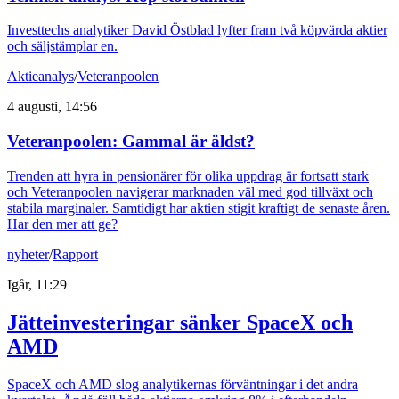
Investtechs analytiker David Östblad lyfter fram två köpvärda aktier
och säljstämplar en.
Aktieanalys
/
Veteranpoolen
4 augusti, 14:56
Veteranpoolen: Gammal är äldst?
Trenden att hyra in pensionärer för olika uppdrag är fortsatt stark
och Veteranpoolen navigerar marknaden väl med god tillväxt och
stabila marginaler. Samtidigt har aktien stigit kraftigt de senaste åren.
Har den mer att ge?
nyheter
/
Rapport
Igår, 11:29
Jätteinvesteringar sänker SpaceX och
AMD
SpaceX och AMD slog analytikernas förväntningar i det andra