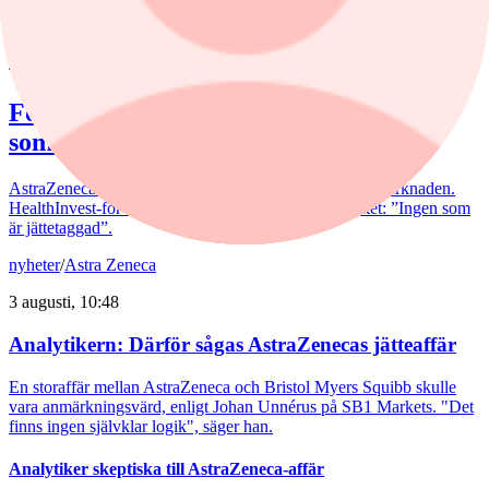
nyheter
/
Astra Zeneca
4 augusti, 10:59
Förvaltaren om Astra-affären: ”Ingen
som är jättetaggad"
AstraZenecas eventuella jätteaffär mottas negativt av marknaden.
HealthInvest-förvaltaren Ellinor Hult delar sentimentet: ”Ingen som
är jättetaggad”.
nyheter
/
Astra Zeneca
3 augusti, 10:48
Analytikern: Därför sågas AstraZenecas jätteaffär
En storaffär mellan AstraZeneca och Bristol Myers Squibb skulle
vara anmärkningsvärd, enligt Johan Unnérus på SB1 Markets. "Det
finns ingen självklar logik", säger han.
Analytiker skeptiska till AstraZeneca-affär