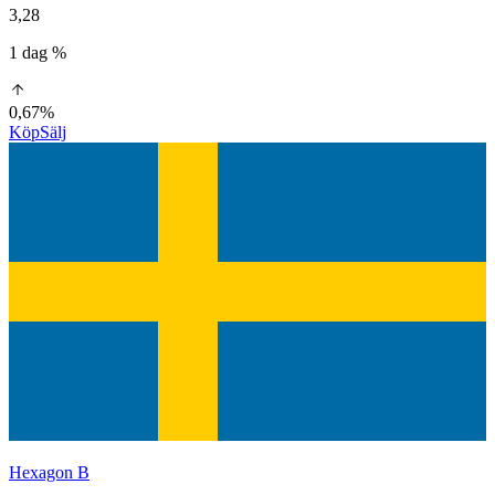
3,28
1 dag %
0,67%
Köp
Sälj
Hexagon B