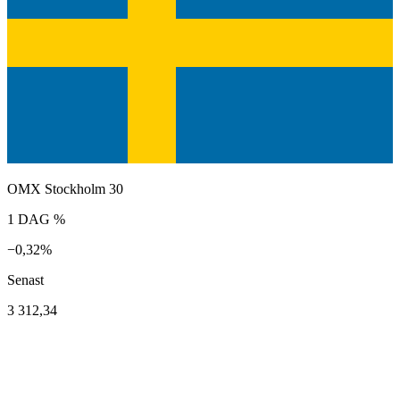
OMX Stockholm 30
1 DAG %
−0,32%
Senast
3 312,34