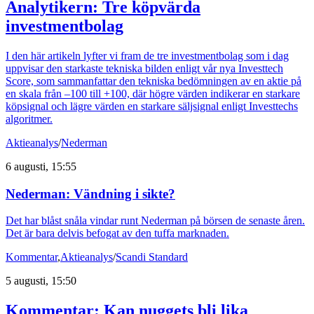
Analytikern: Tre köpvärda
investmentbolag
I den här artikeln lyfter vi fram de tre investmentbolag som i dag
uppvisar den starkaste tekniska bilden enligt vår nya Investtech
Score, som sammanfattar den tekniska bedömningen av en aktie på
en skala från –100 till +100, där högre värden indikerar en starkare
köpsignal och lägre värden en starkare säljsignal enligt Investtechs
algoritmer.
Aktieanalys
/
Nederman
6 augusti, 15:55
Nederman: Vändning i sikte?
Det har blåst snåla vindar runt Nederman på börsen de senaste åren.
Det är bara delvis befogat av den tuffa marknaden.
Kommentar
,
Aktieanalys
/
Scandi Standard
5 augusti, 15:50
Kommentar: Kan nuggets bli lika