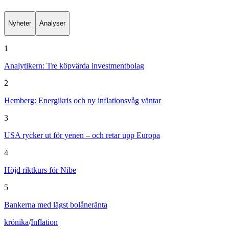
Nyheter
Analyser
1
Analytikern: Tre köpvärda investmentbolag
2
Hemberg: Energikris och ny inflationsvåg väntar
3
USA rycker ut för yenen – och retar upp Europa
4
Höjd riktkurs för Nibe
5
Bankerna med lägst bolåneränta
krönika
/
Inflation