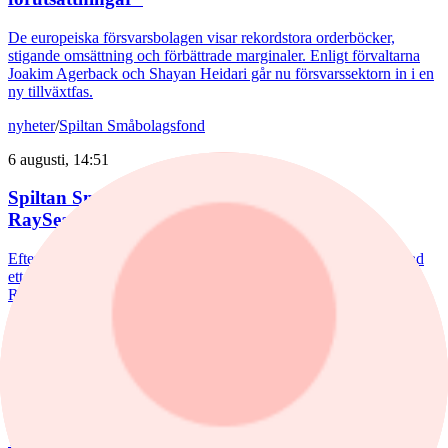
De europeiska försvarsbolagen visar rekordstora orderböcker,
stigande omsättning och förbättrade marginaler. Enligt förvaltarna
Joakim Agerback och Shayan Heidari går nu försvarssektorn in i en
ny tillväxtfas.
nyheter
/
Spiltan Småbolagsfond
6 augusti, 14:51
Spiltan Småbolagsfond lyfte i juli – tar in
RaySearch
Efter en svagare utveckling hittills i år fick Spiltan Småbolagsfond
ett tydligt lyft i juli. Mips bidrog mest till uppgången, medan
RaySearch Laboratories är ett nytt innehav i fonden.
nyheter
/
Aktiefonder
5 augusti, 15:06
Fondvinnare med banktung portfölj
Tommi Saukkoriipi har styrt nästan halva SEB Swedish Value Fund