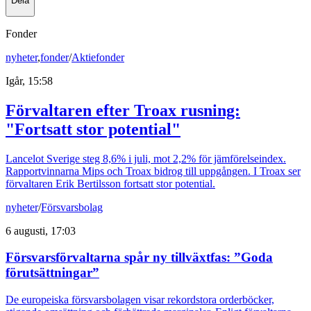
Dela
Fonder
nyheter
,
fonder
/
Aktiefonder
Igår, 15:58
Förvaltaren efter Troax rusning:
"Fortsatt stor potential"
Lancelot Sverige steg 8,6% i juli, mot 2,2% för jämförelseindex.
Rapportvinnarna Mips och Troax bidrog till uppgången. I Troax ser
förvaltaren Erik Bertilsson fortsatt stor potential.
nyheter
/
Försvarsbolag
6 augusti, 17:03
Försvarsförvaltarna spår ny tillväxtfas: ”Goda
förutsättningar”
De europeiska försvarsbolagen visar rekordstora orderböcker,