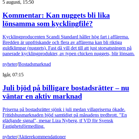
5 augusti, 15:50
Kommentar: Kan nuggets bli lika
lönsamma som kycklingfilé?
Kycklingproducenten Scandi Standard håller hög fart i affärerna.
Bredden är uppfriskande och flera av affärerna kan bli riktiga
guldklimpar (nuggets). Fast då vill det till att just storsatsningen på
panerade kycklingprodukter, av typen chicken nuggets, blir lönsam.
nyheter
/
Bostadsmarknad
Igår, 07:15
Juli bjöd på billigare bostadsrätter – nu
väntar en aktiv marknad
Priserna på bostadsrätter sjönk i juli medan villapriserna ökade.
Fritidshusmarknaden bjöd samtidigt på månadens tredbrott. "En
glädjande signal", menar Liza Nyberg, tf VD för Svensk
Fastighetsförmedling.
nyheter
/
Aktierekommendationer