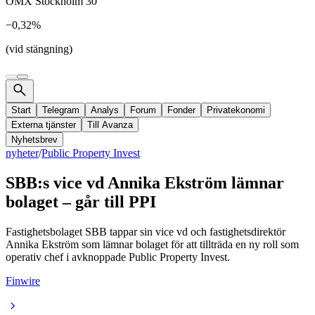
OMX Stockholm 30
−0,32%
(vid stängning)
Start
Telegram
Analys
Forum
Fonder
Privatekonomi
Externa tjänster
Till Avanza
Nyhetsbrev
nyheter
/
Public Property Invest
SBB:s vice vd Annika Ekström lämnar
bolaget – går till PPI
Fastighetsbolaget SBB tappar sin vice vd och fastighetsdirektör
Annika Ekström som lämnar bolaget för att tillträda en ny roll som
operativ chef i avknoppade Public Property Invest.
Finwire