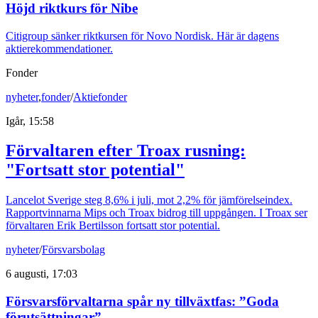
Höjd riktkurs för Nibe
Citigroup sänker riktkursen för Novo Nordisk. Här är dagens
aktierekommendationer.
Fonder
nyheter
,
fonder
/
Aktiefonder
Igår, 15:58
Förvaltaren efter Troax rusning:
"Fortsatt stor potential"
Lancelot Sverige steg 8,6% i juli, mot 2,2% för jämförelseindex.
Rapportvinnarna Mips och Troax bidrog till uppgången. I Troax ser
förvaltaren Erik Bertilsson fortsatt stor potential.
nyheter
/
Försvarsbolag
6 augusti, 17:03
Försvarsförvaltarna spår ny tillväxtfas: ”Goda
förutsättningar”