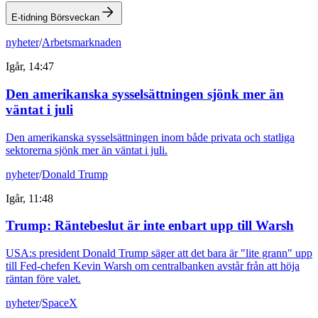
E-tidning Börsveckan
nyheter
/
Arbetsmarknaden
Igår, 14:47
Den amerikanska sysselsättningen sjönk mer än
väntat i juli
Den amerikanska sysselsättningen inom både privata och statliga
sektorerna sjönk mer än väntat i juli.
nyheter
/
Donald Trump
Igår, 11:48
Trump: Räntebeslut är inte enbart upp till Warsh
USA:s president Donald Trump säger att det bara är "lite grann" upp
till Fed-chefen Kevin Warsh om centralbanken avstår från att höja
räntan före valet.
nyheter
/
SpaceX