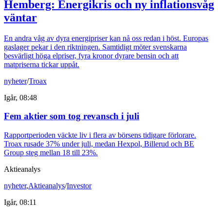
Hemberg: Energikris och ny inflationsvåg
väntar
En andra våg av dyra energipriser kan nå oss redan i höst. Europas
gaslager pekar i den riktningen. Samtidigt möter svenskarna
besvärligt höga elpriser, fyra kronor dyrare bensin och att
matpriserna tickar uppåt.
nyheter
/
Troax
Igår, 08:48
Fem aktier som tog revansch i juli
Rapportperioden väckte liv i flera av börsens tidigare förlorare.
Troax rusade 37% under juli, medan Hexpol, Billerud och BE
Group steg mellan 18 till 23%.
Aktieanalys
nyheter
,
Aktieanalys
/
Investor
Igår, 08:11