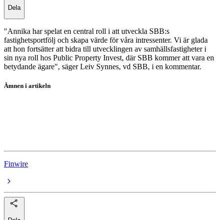
Dela
"Annika har spelat en central roll i att utveckla SBB:s
fastighetsportfölj och skapa värde för våra intressenter. Vi är glada
att hon fortsätter att bidra till utvecklingen av samhällsfastigheter i
sin nya roll hos Public Property Invest, där SBB kommer att vara en
betydande ägare", säger Leiv Synnes, vd SBB, i en kommentar.
Ämnen i artikeln
Public Property Invest
SBB
SBB D
Finwire