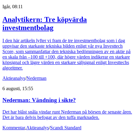
Igår, 08:11
Analytikern: Tre köpvärda
investmentbolag
I den här artikeln lyfter vi fram de tre investmentbolag som i dag
uppvisar den starkaste tekniska bilden enligt vår nya Investtech
Score, som sammanfattar den tekniska bedömningen av en aktie på
en skala från –100 till +100, där högre värden indikerar en starkare
köpsignal och lägre värden en starkare säljsignal enligt Investtechs
algoritmer.
Aktieanalys
/
Nederman
6 augusti, 15:55
Nederman: Vändning i sikte?
Det har blåst snåla vindar runt Nederman på börsen de senaste åren.
Det är bara delvis befogat av den tuffa marknaden.
Kommentar
,
Aktieanalys
/
Scandi Standard