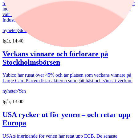
mot finanssektorn. Det har varit ett vinnande drag. Fonden har slagit
index tydligt både i år och på längre sikt. Samtidigt har förvaltaren
valt sida mellan börsens två stora maktbolag - Investor och
Industrivärden.
nyheter
/
Stockholmsbörsen
Igår, 14:40
Veckans vinnare och förlorare på
Stockholmsbörsen
Yubico har rusat över 45% och tar platsen som veckans vinnare på
Large Cap. Placera listar aktierna som gått bäst och sämst i veckan.
nyheter
/
Yen
Igår, 13:00
USA rycker ut för yenen – och retar upp
Europa
USA:s ingripande för yenen har retat upp ECB. De senaste