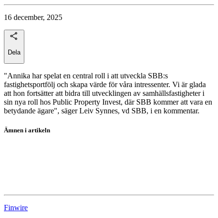
16 december, 2025
Dela
"Annika har spelat en central roll i att utveckla SBB:s
fastighetsportfölj och skapa värde för våra intressenter. Vi är glada
att hon fortsätter att bidra till utvecklingen av samhällsfastigheter i
sin nya roll hos Public Property Invest, där SBB kommer att vara en
betydande ägare", säger Leiv Synnes, vd SBB, i en kommentar.
Ämnen i artikeln
Public Property Invest
SBB
SBB D
Finwire