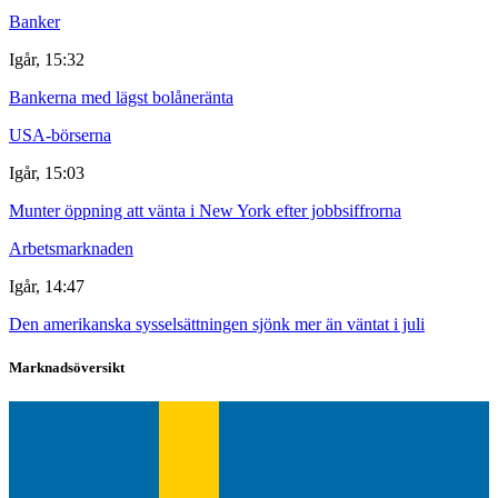
Banker
Igår, 15:32
Bankerna med lägst bolåneränta
USA-börserna
Igår, 15:03
Munter öppning att vänta i New York efter jobbsiffrorna
Arbetsmarknaden
Igår, 14:47
Den amerikanska sysselsättningen sjönk mer än väntat i juli
Marknadsöversikt