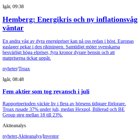
Igår, 09:38
Hemberg: Energikris och ny inflationsvåg
väntar
En andra våg av dyra energipriser kan nå oss redan i höst. Europas
gaslager pekar i den riktningen. Samtidigt möter svenskarna
besvärligt höga elpriser, fyra kronor dyrare bensin och att
matpriserna tickar uppåt.
nyheter
/
Troax
Igår, 08:48
Fem aktier som tog revansch i juli
Rapportperioden väckte liv i flera av börsens tidigare förlorare.
Troax rusade 37% under juli, medan Hexpol, Billerud och BE
Group steg mellan 18 till 23%.
Aktieanalys
nyheter
,
Aktieanalys
/
Investor