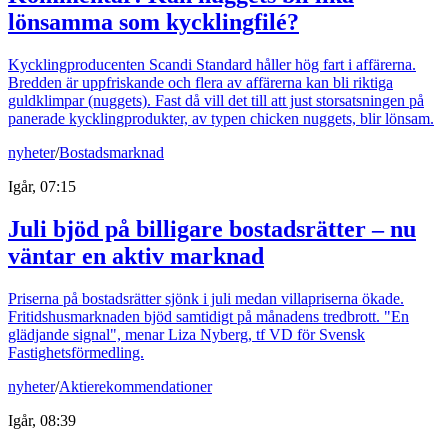
lönsamma som kycklingfilé?
Kycklingproducenten Scandi Standard håller hög fart i affärerna.
Bredden är uppfriskande och flera av affärerna kan bli riktiga
guldklimpar (nuggets). Fast då vill det till att just storsatsningen på
panerade kycklingprodukter, av typen chicken nuggets, blir lönsam.
nyheter
/
Bostadsmarknad
Igår, 07:15
Juli bjöd på billigare bostadsrätter – nu
väntar en aktiv marknad
Priserna på bostadsrätter sjönk i juli medan villapriserna ökade.
Fritidshusmarknaden bjöd samtidigt på månadens tredbrott. "En
glädjande signal", menar Liza Nyberg, tf VD för Svensk
Fastighetsförmedling.
nyheter
/
Aktierekommendationer
Igår, 08:39