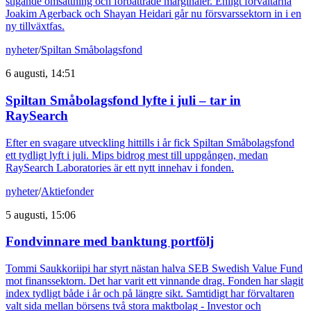
stigande omsättning och förbättrade marginaler. Enligt förvaltarna
Joakim Agerback och Shayan Heidari går nu försvarssektorn in i en
ny tillväxtfas.
nyheter
/
Spiltan Småbolagsfond
6 augusti, 14:51
Spiltan Småbolagsfond lyfte i juli – tar in
RaySearch
Efter en svagare utveckling hittills i år fick Spiltan Småbolagsfond
ett tydligt lyft i juli. Mips bidrog mest till uppgången, medan
RaySearch Laboratories är ett nytt innehav i fonden.
nyheter
/
Aktiefonder
5 augusti, 15:06
Fondvinnare med banktung portfölj
Tommi Saukkoriipi har styrt nästan halva SEB Swedish Value Fund
mot finanssektorn. Det har varit ett vinnande drag. Fonden har slagit
index tydligt både i år och på längre sikt. Samtidigt har förvaltaren
valt sida mellan börsens två stora maktbolag - Investor och