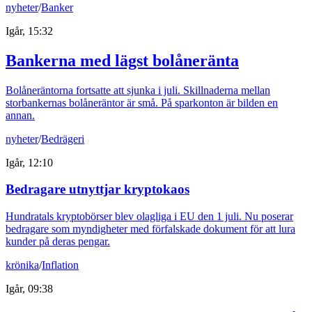
nyheter
/
Banker
Igår, 15:32
Bankerna med lägst bolåneränta
Bolåneräntorna fortsatte att sjunka i juli. Skillnaderna mellan
storbankernas bolåneräntor är små. På sparkonton är bilden en
annan.
nyheter
/
Bedrägeri
Igår, 12:10
Bedragare utnyttjar kryptokaos
Hundratals kryptobörser blev olagliga i EU den 1 juli. Nu poserar
bedragare som myndigheter med förfalskade dokument för att lura
kunder på deras pengar.
krönika
/
Inflation
Igår, 09:38