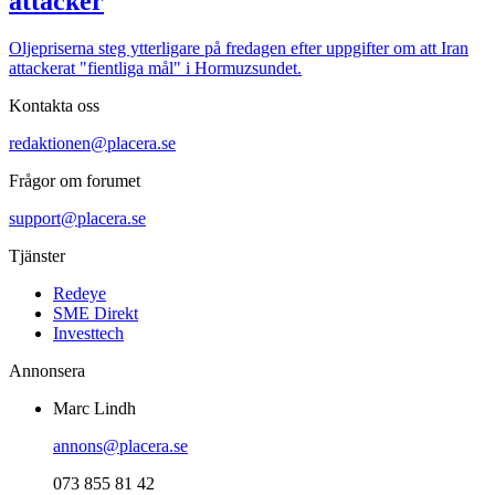
attacker
Oljepriserna steg ytterligare på fredagen efter uppgifter om att Iran
attackerat "fientliga mål" i Hormuzsundet.
Kontakta oss
redaktionen@placera.se
Frågor om forumet
support@placera.se
Tjänster
Redeye
SME Direkt
Investtech
Annonsera
Marc Lindh
annons@placera.se
073 855 81 42