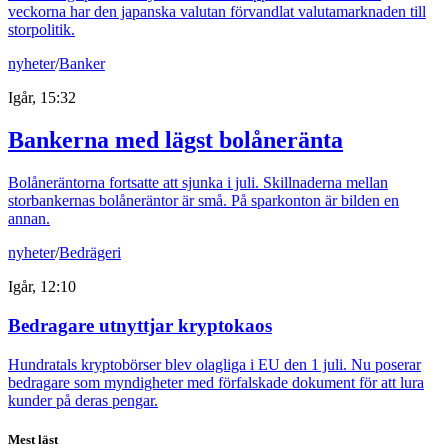
veckorna har den japanska valutan förvandlat valutamarknaden till
storpolitik.
nyheter
/
Banker
Igår, 15:32
Bankerna med lägst bolåneränta
Bolåneräntorna fortsatte att sjunka i juli. Skillnaderna mellan
storbankernas bolåneräntor är små. På sparkonton är bilden en
annan.
nyheter
/
Bedrägeri
Igår, 12:10
Bedragare utnyttjar kryptokaos
Hundratals kryptobörser blev olagliga i EU den 1 juli. Nu poserar
bedragare som myndigheter med förfalskade dokument för att lura
kunder på deras pengar.
Mest läst