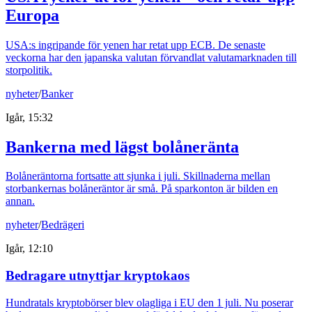
Europa
USA:s ingripande för yenen har retat upp ECB. De senaste
veckorna har den japanska valutan förvandlat valutamarknaden till
storpolitik.
nyheter
/
Banker
Igår, 15:32
Bankerna med lägst bolåneränta
Bolåneräntorna fortsatte att sjunka i juli. Skillnaderna mellan
storbankernas bolåneräntor är små. På sparkonton är bilden en
annan.
nyheter
/
Bedrägeri
Igår, 12:10
Bedragare utnyttjar kryptokaos
Hundratals kryptobörser blev olagliga i EU den 1 juli. Nu poserar