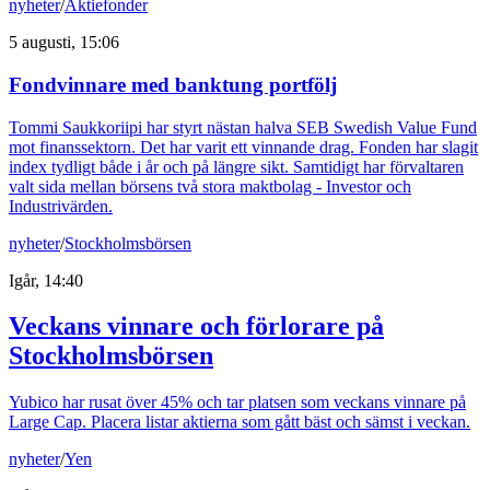
nyheter
/
Aktiefonder
5 augusti, 15:06
Fondvinnare med banktung portfölj
Tommi Saukkoriipi har styrt nästan halva SEB Swedish Value Fund
mot finanssektorn. Det har varit ett vinnande drag. Fonden har slagit
index tydligt både i år och på längre sikt. Samtidigt har förvaltaren
valt sida mellan börsens två stora maktbolag - Investor och
Industrivärden.
nyheter
/
Stockholmsbörsen
Igår, 14:40
Veckans vinnare och förlorare på
Stockholmsbörsen
Yubico har rusat över 45% och tar platsen som veckans vinnare på
Large Cap. Placera listar aktierna som gått bäst och sämst i veckan.
nyheter
/
Yen