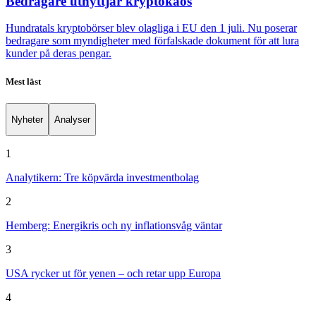
Bedragare utnyttjar kryptokaos
Hundratals kryptobörser blev olagliga i EU den 1 juli. Nu poserar
bedragare som myndigheter med förfalskade dokument för att lura
kunder på deras pengar.
Mest läst
Nyheter
Analyser
1
Analytikern: Tre köpvärda investmentbolag
2
Hemberg: Energikris och ny inflationsvåg väntar
3
USA rycker ut för yenen – och retar upp Europa
4