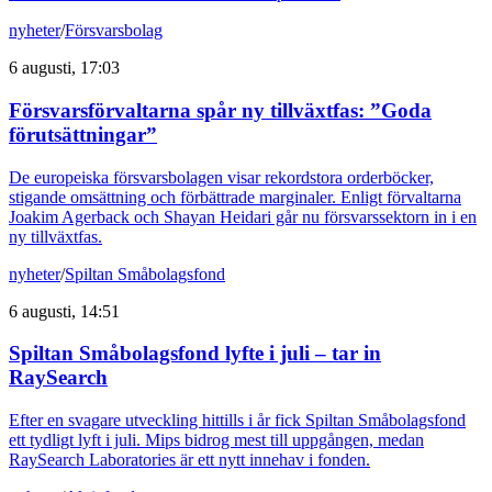
nyheter
/
Försvarsbolag
6 augusti, 17:03
Försvarsförvaltarna spår ny tillväxtfas: ”Goda
förutsättningar”
De europeiska försvarsbolagen visar rekordstora orderböcker,
stigande omsättning och förbättrade marginaler. Enligt förvaltarna
Joakim Agerback och Shayan Heidari går nu försvarssektorn in i en
ny tillväxtfas.
nyheter
/
Spiltan Småbolagsfond
6 augusti, 14:51
Spiltan Småbolagsfond lyfte i juli – tar in
RaySearch
Efter en svagare utveckling hittills i år fick Spiltan Småbolagsfond
ett tydligt lyft i juli. Mips bidrog mest till uppgången, medan
RaySearch Laboratories är ett nytt innehav i fonden.