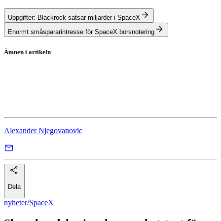
Uppgifter: Blackrock satsar miljarder i SpaceX
Enormt småspararintresse för SpaceX börsnotering
Ämnen i artikeln
SpaceX
Saudi Aramco
Börsnotering
Alexander Njegovanovic
Dela
nyheter
/
SpaceX