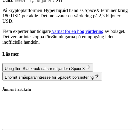
USD.
Tesla
– 1,5 biljoner USD
På kryptoplattformen
Hyperliquid
handlas SpaceX-terminer kring
180 USD per aktie. Det motsvarar en värdering på 2,3 biljoner
USD.
Flera experter har tidigare
varnat för en hög värdering
av bolaget.
Det verkar inte stoppa förväntningarna på en uppgång i den
inofficiella handeln.
Läs mer
Uppgifter: Blackrock satsar miljarder i SpaceX
Enormt småspararintresse för SpaceX börsnotering
Ämnen i artikeln
SpaceX
Saudi Aramco
Börsnotering