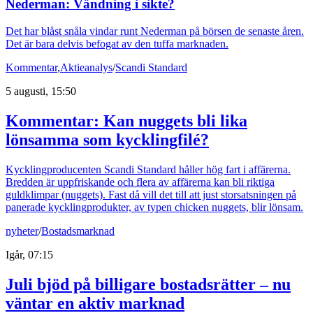
Nederman: Vändning i sikte?
Det har blåst snåla vindar runt Nederman på börsen de senaste åren.
Det är bara delvis befogat av den tuffa marknaden.
Kommentar
,
Aktieanalys
/
Scandi Standard
5 augusti, 15:50
Kommentar: Kan nuggets bli lika
lönsamma som kycklingfilé?
Kycklingproducenten Scandi Standard håller hög fart i affärerna.
Bredden är uppfriskande och flera av affärerna kan bli riktiga
guldklimpar (nuggets). Fast då vill det till att just storsatsningen på
panerade kycklingprodukter, av typen chicken nuggets, blir lönsam.
nyheter
/
Bostadsmarknad
Igår, 07:15
Juli bjöd på billigare bostadsrätter – nu
väntar en aktiv marknad