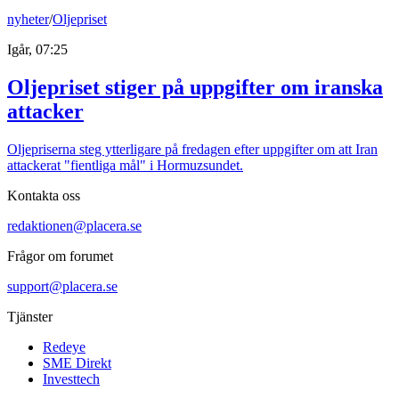
nyheter
/
Oljepriset
Igår, 07:25
Oljepriset stiger på uppgifter om iranska
attacker
Oljepriserna steg ytterligare på fredagen efter uppgifter om att Iran
attackerat "fientliga mål" i Hormuzsundet.
Kontakta oss
redaktionen@placera.se
Frågor om forumet
support@placera.se
Tjänster
Redeye
SME Direkt
Investtech