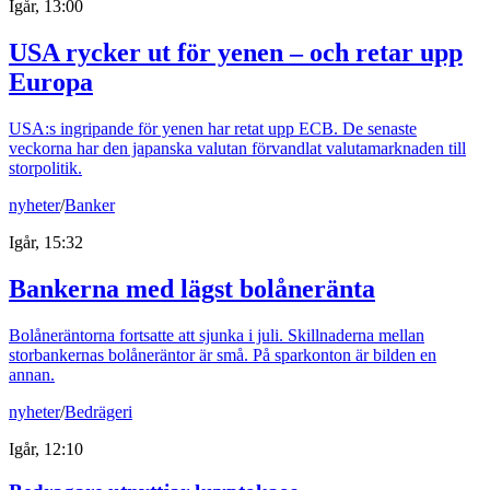
Igår, 13:00
USA rycker ut för yenen – och retar upp
Europa
USA:s ingripande för yenen har retat upp ECB. De senaste
veckorna har den japanska valutan förvandlat valutamarknaden till
storpolitik.
nyheter
/
Banker
Igår, 15:32
Bankerna med lägst bolåneränta
Bolåneräntorna fortsatte att sjunka i juli. Skillnaderna mellan
storbankernas bolåneräntor är små. På sparkonton är bilden en
annan.
nyheter
/
Bedrägeri
Igår, 12:10