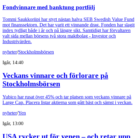
Fondvinnare med banktung portfölj
Tommi Saukkoriipi har styrt nästan halva SEB Swedish Value Fund
mot finanssektorn. Det har varit ett vinnande drag. Fonden har slagit
index tydligt både i år och på längre sikt. Samtidigt har förvaltaren
valt sida mellan börsens två stora maktbolag - Investor och
Industrivärden.
nyheter
/
Stockholmsbörsen
Igår, 14:40
Veckans vinnare och förlorare på
Stockholmsbörsen
Yubico har rusat över 45% och tar platsen som veckans vinnare på
Large Cap. Placera listar aktierna som gått bäst och sämst i veckan.
nyheter
/
Yen
Igår, 13:00
USA rycker ut för yenen – och retar upp