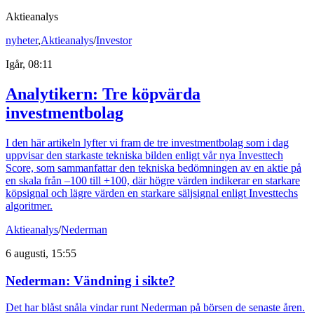
Aktieanalys
nyheter
,
Aktieanalys
/
Investor
Igår, 08:11
Analytikern: Tre köpvärda
investmentbolag
I den här artikeln lyfter vi fram de tre investmentbolag som i dag
uppvisar den starkaste tekniska bilden enligt vår nya Investtech
Score, som sammanfattar den tekniska bedömningen av en aktie på
en skala från –100 till +100, där högre värden indikerar en starkare
köpsignal och lägre värden en starkare säljsignal enligt Investtechs
algoritmer.
Aktieanalys
/
Nederman
6 augusti, 15:55
Nederman: Vändning i sikte?
Det har blåst snåla vindar runt Nederman på börsen de senaste åren.