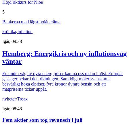
Höjd riktkurs för Nibe
5
Bankerna med lägst bolåneränta
krönika
/
Inflation
Igår, 09:38
Hemberg: Energikris och ny inflationsvåg
väntar
En andra våg av dyra energipriser kan nå oss redan i höst. Europas
gaslager pekar i den riktningen. Samtidigt möter svenskarna
besvärligt höga elpriser, fyra kronor dyrare bensin och att
matpriserna tickar uppåt.
nyheter
/
Troax
Igår, 08:48
Fem aktier som tog revansch i juli