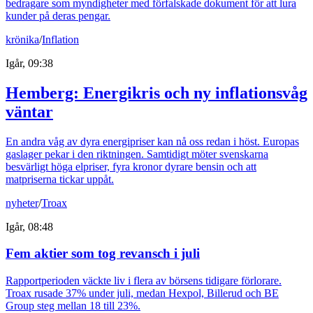
bedragare som myndigheter med förfalskade dokument för att lura
kunder på deras pengar.
krönika
/
Inflation
Igår, 09:38
Hemberg: Energikris och ny inflationsvåg
väntar
En andra våg av dyra energipriser kan nå oss redan i höst. Europas
gaslager pekar i den riktningen. Samtidigt möter svenskarna
besvärligt höga elpriser, fyra kronor dyrare bensin och att
matpriserna tickar uppåt.
nyheter
/
Troax
Igår, 08:48
Fem aktier som tog revansch i juli
Rapportperioden väckte liv i flera av börsens tidigare förlorare.
Troax rusade 37% under juli, medan Hexpol, Billerud och BE
Group steg mellan 18 till 23%.