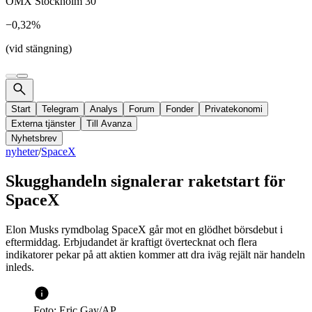
OMX Stockholm 30
−0,32%
(vid stängning)
Start
Telegram
Analys
Forum
Fonder
Privatekonomi
Externa tjänster
Till Avanza
Nyhetsbrev
nyheter
/
SpaceX
Skugghandeln signalerar raketstart för
SpaceX
Elon Musks rymdbolag SpaceX går mot en glödhet börsdebut i
eftermiddag. Erbjudandet är kraftigt övertecknat och flera
indikatorer pekar på att aktien kommer att dra iväg rejält när handeln
inleds.
Foto: Eric Gay/AP