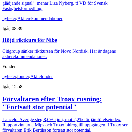
glädjande signal", menar Liza Nyberg, tf VD för Svensk
Fastighetsförmedling.
nyheter
/
Aktierekommendationer
Igår, 08:39
Höjd riktkurs för Nibe
Citigroup sänker riktkursen för Novo Nordisk. Här är dagens
aktierekommendationer.
Fonder
nyheter
,
fonder
/
Aktiefonder
Igår, 15:58
Förvaltaren efter Troax rusning:
"Fortsatt stor potential"
Lancelot Sverige steg 8,6% i juli, mot 2,2% för jämförelseindex.
Rapportvinnarna Mips och Troax bidrog till uppgången. I Troax ser
förvaltaren Erik Bertilsson fortsatt stor potential.