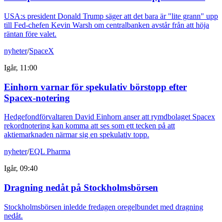
USA:s president Donald Trump säger att det bara är "lite grann" upp
till Fed-chefen Kevin Warsh om centralbanken avstår från att höja
räntan före valet.
nyheter
/
SpaceX
Igår, 11:00
Einhorn varnar för spekulativ börstopp efter
Spacex-notering
Hedgefondförvaltaren David Einhorn anser att rymdbolaget Spacex
rekordnotering kan komma att ses som ett tecken på att
aktiemarknaden närmar sig en spekulativ topp.
nyheter
/
EQL Pharma
Igår, 09:40
Dragning nedåt på Stockholmsbörsen
Stockholmsbörsen inledde fredagen oregelbundet med dragning
nedåt.