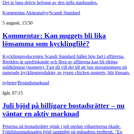
Det är bara delvis befogat av den tuffa marknaden.
Kommentar
,
Aktieanalys
/
Scandi Standard
5 augusti, 15:50
Kommentar: Kan nuggets bli lika
lönsamma som kycklingfilé?
Kycklingproducenten Scandi Standard håller hög fart i affärerna.
Bredden är uppfriskande och flera av affärerna kan bli riktiga
guldklimpar (nuggets). Fast då vill det till att just storsatsningen på
panerade kycklingprodukter, av typen chicken nuggets, blir lönsam.
nyheter
/
Bostadsmarknad
Igår, 07:15
Juli bjöd på billigare bostadsrätter – nu
väntar en aktiv marknad
Priserna på bostadsrätter sjönk i juli medan villapriserna ökade.
Fritidshusmarknaden bjöd samtidigt på månadens tredbrott. "En