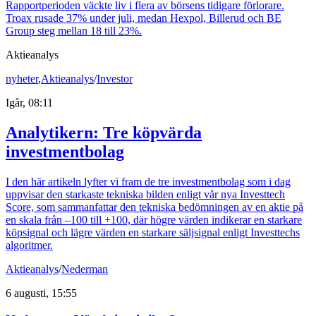
Rapportperioden väckte liv i flera av börsens tidigare förlorare.
Troax rusade 37% under juli, medan Hexpol, Billerud och BE
Group steg mellan 18 till 23%.
Aktieanalys
nyheter
,
Aktieanalys
/
Investor
Igår, 08:11
Analytikern: Tre köpvärda
investmentbolag
I den här artikeln lyfter vi fram de tre investmentbolag som i dag
uppvisar den starkaste tekniska bilden enligt vår nya Investtech
Score, som sammanfattar den tekniska bedömningen av en aktie på
en skala från –100 till +100, där högre värden indikerar en starkare
köpsignal och lägre värden en starkare säljsignal enligt Investtechs
algoritmer.
Aktieanalys
/
Nederman
6 augusti, 15:55