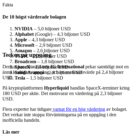
Fakta
De 10 högst värderade bolagen
NVIDIA
– 5,0 biljoner USD
Alphabet
(Google) – 4,3 biljoner USD
Apple
– 4,3 biljoner USD
Microsoft
– 2,9 biljoner USD
Amazon
– 2,6 biljoner USD
Tecken på uppgång
TSMC
– 2,2 biljoner USD
Broadcom
– 1,8 biljoner USD
Derivat hos nätmäklaren
IG International
pekar samtidigt mot en
SpaceX
– 1,8 biljoner USD
ännu kraftigare uppgång, och ett marknadsvärde på 2,4 biljoner
Saudi Aramco
– 1,8 biljoner USD
USD.
Tesla
– 1,5 biljoner USD
På kryptoplattformen
Hyperliquid
handlas SpaceX-terminer kring
180 USD per aktie. Det motsvarar en värdering på 2,3 biljoner
USD.
Flera experter har tidigare
varnat för en hög värdering
av bolaget.
Det verkar inte stoppa förväntningarna på en uppgång i den
inofficiella handeln.
Läs mer