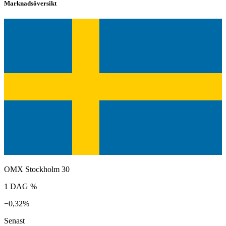
Marknadsöversikt
OMX Stockholm 30
1 DAG %
−0,32%
Senast