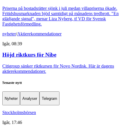
Priserna på bostadsrätter sjönk i juli medan villapriserna ökade.
Fritidshusmarknaden bjöd samtidigt på månadens tredbrott. "En
glädjande signal", menar Liza Nyberg, tf VD för Svensk
Fastighetsförmedling.
nyheter
/
Aktierekommendationer
Igår, 08:39
Höjd riktkurs för Nibe
Citigroup sänker riktkursen för Novo Nordisk. Här är dagens
aktierekommendationer.
Senaste nytt
Nyheter
Analyser
Telegram
Stockholmsbörsen
Igår, 17:46