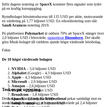
Inför dagens notering av
SpaceX
kommer flera signaler som tyder
på en kraftig kursuppgång.
Rymdbolaget börsintroduceras till 135 USD per aktie, motsvarande
en värdering på 1,77 biljoner USD. En rekordnotering som slår
Saudi Aramcos
notering 2019.
På plattformen
Polymarket
är oddsen 70% att SpaceX
stänger över
2,0 biljoner USD i börsvärde,
rapporterar
Bloomberg
. Det skulle
göra Musk-bolaget till världens sjunde högst värderade börsbolag.
Fakta
De 10 högst värderade bolagen
NVIDIA
– 5,0 biljoner USD
Alphabet
(Google) – 4,3 biljoner USD
Apple
– 4,3 biljoner USD
Microsoft
– 2,9 biljoner USD
Amazon
– 2,6 biljoner USD
Tecken på uppgång
TSMC
– 2,2 biljoner USD
Broadcom
– 1,8 biljoner USD
Derivat hos nätmäklaren
IG International
pekar samtidigt mot en
SpaceX
– 1,8 biljoner USD
ännu kraftigare uppgång, och ett marknadsvärde på 2,4 biljoner
Saudi Aramco
– 1,8 biljoner USD