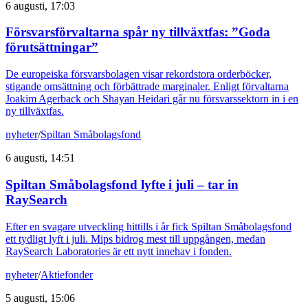
6 augusti, 17:03
Försvarsförvaltarna spår ny tillväxtfas: ”Goda
förutsättningar”
De europeiska försvarsbolagen visar rekordstora orderböcker,
stigande omsättning och förbättrade marginaler. Enligt förvaltarna
Joakim Agerback och Shayan Heidari går nu försvarssektorn in i en
ny tillväxtfas.
nyheter
/
Spiltan Småbolagsfond
6 augusti, 14:51
Spiltan Småbolagsfond lyfte i juli – tar in
RaySearch
Efter en svagare utveckling hittills i år fick Spiltan Småbolagsfond
ett tydligt lyft i juli. Mips bidrog mest till uppgången, medan
RaySearch Laboratories är ett nytt innehav i fonden.
nyheter
/
Aktiefonder
5 augusti, 15:06