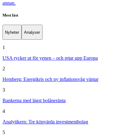
annan.
Mest läst
Nyheter
Analyser
1
USA rycker ut för yenen – och retar upp Europa
2
Hemberg: Energikris och ny inflationsvåg väntar
3
Bankerna med lägst bolåneränta
4
Analytikern: Tre köpvärda investmentbolag
5