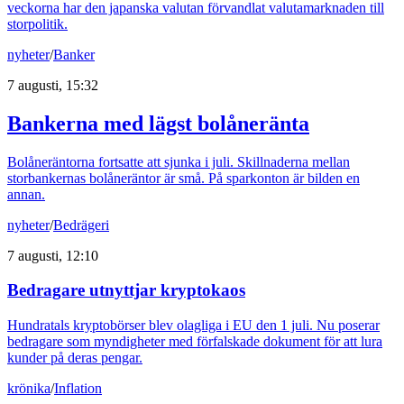
veckorna har den japanska valutan förvandlat valutamarknaden till
storpolitik.
nyheter
/
Banker
7 augusti, 15:32
Bankerna med lägst bolåneränta
Bolåneräntorna fortsatte att sjunka i juli. Skillnaderna mellan
storbankernas bolåneräntor är små. På sparkonton är bilden en
annan.
nyheter
/
Bedrägeri
7 augusti, 12:10
Bedragare utnyttjar kryptokaos
Hundratals kryptobörser blev olagliga i EU den 1 juli. Nu poserar
bedragare som myndigheter med förfalskade dokument för att lura
kunder på deras pengar.
krönika
/
Inflation