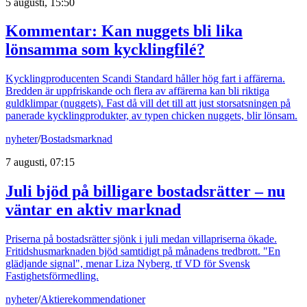
5 augusti, 15:50
Kommentar: Kan nuggets bli lika
lönsamma som kycklingfilé?
Kycklingproducenten Scandi Standard håller hög fart i affärerna.
Bredden är uppfriskande och flera av affärerna kan bli riktiga
guldklimpar (nuggets). Fast då vill det till att just storsatsningen på
panerade kycklingprodukter, av typen chicken nuggets, blir lönsam.
nyheter
/
Bostadsmarknad
7 augusti, 07:15
Juli bjöd på billigare bostadsrätter – nu
väntar en aktiv marknad
Priserna på bostadsrätter sjönk i juli medan villapriserna ökade.
Fritidshusmarknaden bjöd samtidigt på månadens tredbrott. "En
glädjande signal", menar Liza Nyberg, tf VD för Svensk
Fastighetsförmedling.
nyheter
/
Aktierekommendationer