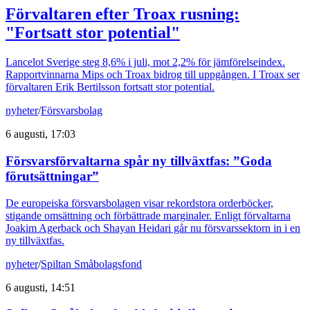
Förvaltaren efter Troax rusning:
"Fortsatt stor potential"
Lancelot Sverige steg 8,6% i juli, mot 2,2% för jämförelseindex.
Rapportvinnarna Mips och Troax bidrog till uppgången. I Troax ser
förvaltaren Erik Bertilsson fortsatt stor potential.
nyheter
/
Försvarsbolag
6 augusti, 17:03
Försvarsförvaltarna spår ny tillväxtfas: ”Goda
förutsättningar”
De europeiska försvarsbolagen visar rekordstora orderböcker,
stigande omsättning och förbättrade marginaler. Enligt förvaltarna
Joakim Agerback och Shayan Heidari går nu försvarssektorn in i en
ny tillväxtfas.
nyheter
/
Spiltan Småbolagsfond
6 augusti, 14:51