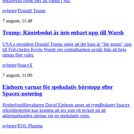
sektorerna sjönk mer än väntat i juli.
nyheter
/
Donald Trump
7 augusti, 11:48
Trump: Räntebeslut är inte enbart upp till Warsh
USA:s president Donald Trump säger att det bara är "lite grann" upp
till Fed-chefen Kevin Warsh om centralbanken avstår från att höja
räntan före valet.
nyheter
/
SpaceX
7 augusti, 11:00
Einhorn varnar för spekulativ börstopp efter
Spacex-notering
Hedgefondförvaltaren David Einhorn anser att rymdbolaget Spacex
rekordnotering kan komma att ses som ett tecken på att
aktiemarknaden närmar sig en spekulativ topp.
nyheter
/
EQL Pharma