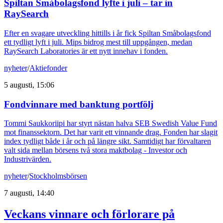
Spiltan Småbolagsfond lyfte i juli – tar in
RaySearch
Efter en svagare utveckling hittills i år fick Spiltan Småbolagsfond
ett tydligt lyft i juli. Mips bidrog mest till uppgången, medan
RaySearch Laboratories är ett nytt innehav i fonden.
nyheter
/
Aktiefonder
5 augusti, 15:06
Fondvinnare med banktung portfölj
Tommi Saukkoriipi har styrt nästan halva SEB Swedish Value Fund
mot finanssektorn. Det har varit ett vinnande drag. Fonden har slagit
index tydligt både i år och på längre sikt. Samtidigt har förvaltaren
valt sida mellan börsens två stora maktbolag - Investor och
Industrivärden.
nyheter
/
Stockholmsbörsen
7 augusti, 14:40
Veckans vinnare och förlorare på