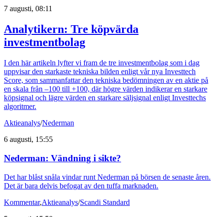
7 augusti, 08:11
Analytikern: Tre köpvärda
investmentbolag
I den här artikeln lyfter vi fram de tre investmentbolag som i dag
uppvisar den starkaste tekniska bilden enligt vår nya Investtech
Score, som sammanfattar den tekniska bedömningen av en aktie på
en skala från –100 till +100, där högre värden indikerar en starkare
köpsignal och lägre värden en starkare säljsignal enligt Investtechs
algoritmer.
Aktieanalys
/
Nederman
6 augusti, 15:55
Nederman: Vändning i sikte?
Det har blåst snåla vindar runt Nederman på börsen de senaste åren.
Det är bara delvis befogat av den tuffa marknaden.
Kommentar
,
Aktieanalys
/
Scandi Standard