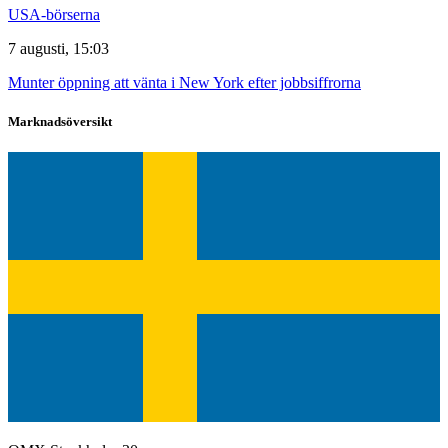
USA-börserna
7 augusti, 15:03
Munter öppning att vänta i New York efter jobbsiffrorna
Marknadsöversikt