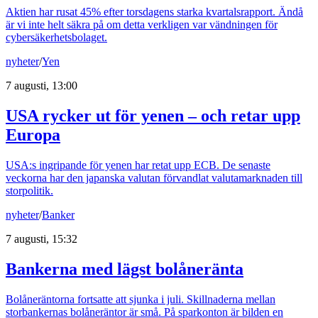
Aktien har rusat 45% efter torsdagens starka kvartalsrapport. Ändå
är vi inte helt säkra på om detta verkligen var vändningen för
cybersäkerhetsbolaget.
nyheter
/
Yen
7 augusti, 13:00
USA rycker ut för yenen – och retar upp
Europa
USA:s ingripande för yenen har retat upp ECB. De senaste
veckorna har den japanska valutan förvandlat valutamarknaden till
storpolitik.
nyheter
/
Banker
7 augusti, 15:32
Bankerna med lägst bolåneränta
Bolåneräntorna fortsatte att sjunka i juli. Skillnaderna mellan
storbankernas bolåneräntor är små. På sparkonton är bilden en