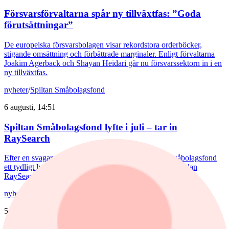
Försvarsförvaltarna spår ny tillväxtfas: ”Goda
förutsättningar”
De europeiska försvarsbolagen visar rekordstora orderböcker,
stigande omsättning och förbättrade marginaler. Enligt förvaltarna
Joakim Agerback och Shayan Heidari går nu försvarssektorn in i en
ny tillväxtfas.
nyheter
/
Spiltan Småbolagsfond
6 augusti, 14:51
Spiltan Småbolagsfond lyfte i juli – tar in
RaySearch
Efter en svagare utveckling hittills i år fick Spiltan Småbolagsfond
ett tydligt lyft i juli. Mips bidrog mest till uppgången, medan
RaySearch Laboratories är ett nytt innehav i fonden.
nyheter
/
Aktiefonder
5 augusti, 15:06