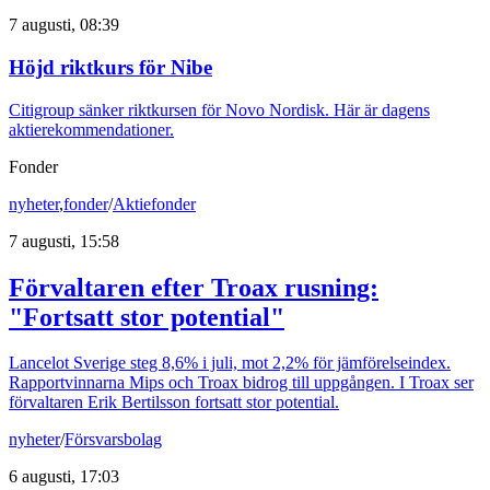
7 augusti, 08:39
Höjd riktkurs för Nibe
Citigroup sänker riktkursen för Novo Nordisk. Här är dagens
aktierekommendationer.
Fonder
nyheter
,
fonder
/
Aktiefonder
7 augusti, 15:58
Förvaltaren efter Troax rusning:
"Fortsatt stor potential"
Lancelot Sverige steg 8,6% i juli, mot 2,2% för jämförelseindex.
Rapportvinnarna Mips och Troax bidrog till uppgången. I Troax ser
förvaltaren Erik Bertilsson fortsatt stor potential.
nyheter
/
Försvarsbolag
6 augusti, 17:03