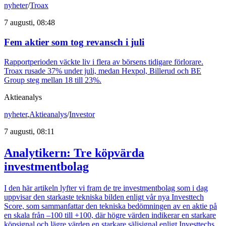
nyheter
/
Troax
7 augusti, 08:48
Fem aktier som tog revansch i juli
Rapportperioden väckte liv i flera av börsens tidigare förlorare.
Troax rusade 37% under juli, medan Hexpol, Billerud och BE
Group steg mellan 18 till 23%.
Aktieanalys
nyheter
,
Aktieanalys
/
Investor
7 augusti, 08:11
Analytikern: Tre köpvärda
investmentbolag
I den här artikeln lyfter vi fram de tre investmentbolag som i dag
uppvisar den starkaste tekniska bilden enligt vår nya Investtech
Score, som sammanfattar den tekniska bedömningen av en aktie på
en skala från –100 till +100, där högre värden indikerar en starkare
köpsignal och lägre värden en starkare säljsignal enligt Investtechs