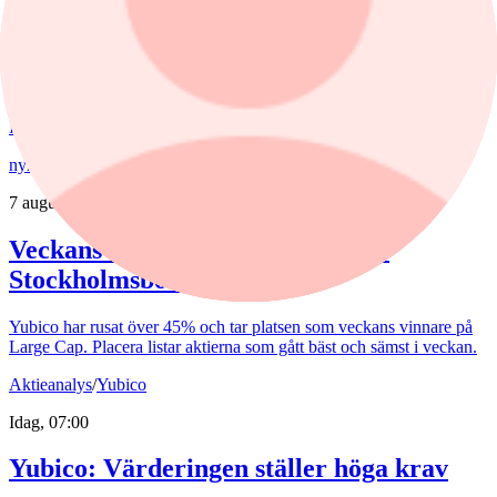
Fondvinnare med banktung portfölj
Tommi Saukkoriipi har styrt nästan halva SEB Swedish Value Fund
mot finanssektorn. Det har varit ett vinnande drag. Fonden har slagit
index tydligt både i år och på längre sikt. Samtidigt har förvaltaren
valt sida mellan börsens två stora maktbolag - Investor och
Industrivärden.
nyheter
/
Stockholmsbörsen
7 augusti, 14:40
Veckans vinnare och förlorare på
Stockholmsbörsen
Yubico har rusat över 45% och tar platsen som veckans vinnare på
Large Cap. Placera listar aktierna som gått bäst och sämst i veckan.
Aktieanalys
/
Yubico
Idag, 07:00
Yubico: Värderingen ställer höga krav