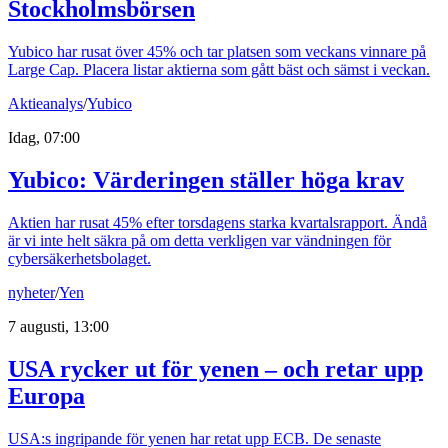
Stockholmsbörsen
Yubico har rusat över 45% och tar platsen som veckans vinnare på
Large Cap. Placera listar aktierna som gått bäst och sämst i veckan.
Aktieanalys
/
Yubico
Idag, 07:00
Yubico: Värderingen ställer höga krav
Aktien har rusat 45% efter torsdagens starka kvartalsrapport. Ändå
är vi inte helt säkra på om detta verkligen var vändningen för
cybersäkerhetsbolaget.
nyheter
/
Yen
7 augusti, 13:00
USA rycker ut för yenen – och retar upp
Europa
USA:s ingripande för yenen har retat upp ECB. De senaste