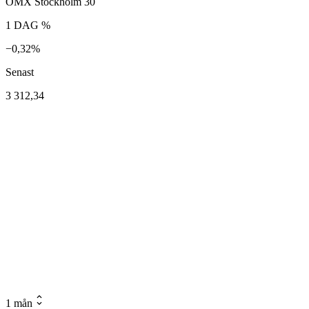
OMX Stockholm 30
1 DAG %
−0,32%
Senast
3 312,34
1 mån