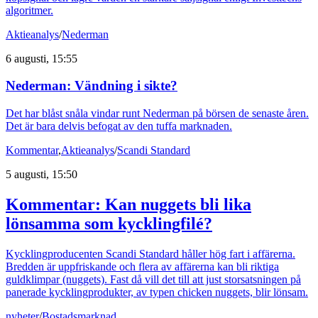
algoritmer.
Aktieanalys
/
Nederman
6 augusti, 15:55
Nederman: Vändning i sikte?
Det har blåst snåla vindar runt Nederman på börsen de senaste åren.
Det är bara delvis befogat av den tuffa marknaden.
Kommentar
,
Aktieanalys
/
Scandi Standard
5 augusti, 15:50
Kommentar: Kan nuggets bli lika
lönsamma som kycklingfilé?
Kycklingproducenten Scandi Standard håller hög fart i affärerna.
Bredden är uppfriskande och flera av affärerna kan bli riktiga
guldklimpar (nuggets). Fast då vill det till att just storsatsningen på
panerade kycklingprodukter, av typen chicken nuggets, blir lönsam.
nyheter
/
Bostadsmarknad