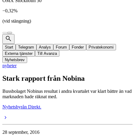
OMX Stockholm 30
−0,32%
(vid stängning)
Start
Telegram
Analys
Forum
Fonder
Privatekonomi
Externa tjänster
Till Avanza
Nyhetsbrev
nyheter
Stark rapport från Nobina
Bussbolaget Nobinas resultat i andra kvartalet var klart bättre än vad
marknaden hade räknat med.
Nyhetsbyrån Direkt.
28 september, 2016