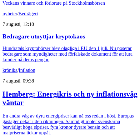
Veckans vinnare och förlorare på Stockholmsbörsen
nyheter
/
Bedrägeri
7 augusti, 12:10
Bedragare utnyttjar kryptokaos
Hundratals kryptobörser blev olagliga i EU den 1 juli. Nu poserar
bedragare som myndigheter med förfalskade dokument för att lura
kunder på deras pengar.
krönika
/
Inflation
7 augusti, 09:38
Hemberg: Energikris och ny inflationsvåg
väntar
En andra våg av dyra energipriser kan nå oss redan i höst. Europas
gaslager pekar i den riktningen. Samtidigt möter svenskarna
besvärligt höga elpriser, fyra kronor dyrare bensin och att
matpriserna tickar uppåt.