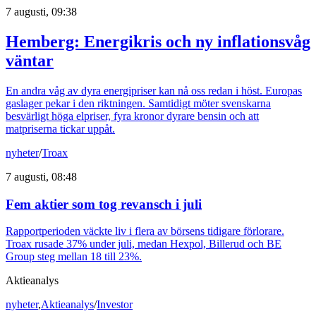
7 augusti, 09:38
Hemberg: Energikris och ny inflationsvåg
väntar
En andra våg av dyra energipriser kan nå oss redan i höst. Europas
gaslager pekar i den riktningen. Samtidigt möter svenskarna
besvärligt höga elpriser, fyra kronor dyrare bensin och att
matpriserna tickar uppåt.
nyheter
/
Troax
7 augusti, 08:48
Fem aktier som tog revansch i juli
Rapportperioden väckte liv i flera av börsens tidigare förlorare.
Troax rusade 37% under juli, medan Hexpol, Billerud och BE
Group steg mellan 18 till 23%.
Aktieanalys
nyheter
,
Aktieanalys
/
Investor