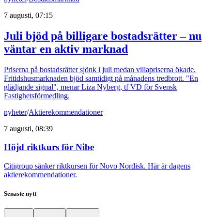
7 augusti, 07:15
Juli bjöd på billigare bostadsrätter – nu
väntar en aktiv marknad
Priserna på bostadsrätter sjönk i juli medan villapriserna ökade.
Fritidshusmarknaden bjöd samtidigt på månadens tredbrott. "En
glädjande signal", menar Liza Nyberg, tf VD för Svensk
Fastighetsförmedling.
nyheter
/
Aktierekommendationer
7 augusti, 08:39
Höjd riktkurs för Nibe
Citigroup sänker riktkursen för Novo Nordisk. Här är dagens
aktierekommendationer.
Senaste nytt