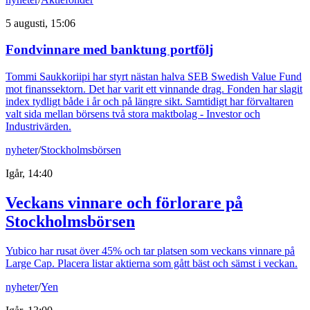
5 augusti, 15:06
Fondvinnare med banktung portfölj
Tommi Saukkoriipi har styrt nästan halva SEB Swedish Value Fund
mot finanssektorn. Det har varit ett vinnande drag. Fonden har slagit
index tydligt både i år och på längre sikt. Samtidigt har förvaltaren
valt sida mellan börsens två stora maktbolag - Investor och
Industrivärden.
nyheter
/
Stockholmsbörsen
Igår, 14:40
Veckans vinnare och förlorare på
Stockholmsbörsen
Yubico har rusat över 45% och tar platsen som veckans vinnare på
Large Cap. Placera listar aktierna som gått bäst och sämst i veckan.
nyheter
/
Yen