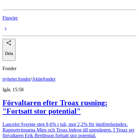
Finwire
Dela
Fonder
nyheter
,
fonder
/
Aktiefonder
Igår, 15:58
Förvaltaren efter Troax rusning:
"Fortsatt stor potential"
Lancelot Sverige steg 8,6% i juli, mot 2,2% för jämförelseindex.
Rapportvinnarna Mips och Troax bidrog till uppgången. I Troax ser
förvaltaren Erik Bertilsson fortsatt stor potential.