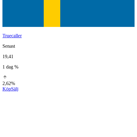
Truecaller
Senast
19,41
1 dag %
2,62%
Köp
Sälj