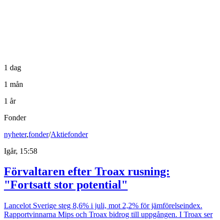
1 dag
1 mån
1 år
Fonder
nyheter
,
fonder
/
Aktiefonder
Igår, 15:58
Förvaltaren efter Troax rusning:
"Fortsatt stor potential"
Lancelot Sverige steg 8,6% i juli, mot 2,2% för jämförelseindex.
Rapportvinnarna Mips och Troax bidrog till uppgången. I Troax ser