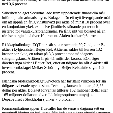
ned 0,6 procent.
Säkerhetsbolaget Securitas lade fram uppdaterade finansiella mål
inför kapitalmarknadsdagen. Bolaget inför ett nytt övergripande mål
om att uppnå en årlig vinsttillväxt per aktie på minst 10 procent över
en konjunkturcykel, exklusive jämförelsestörande poster och
justerad för valutakursförändringar. På lång sikt vill bolaget nå en
rörelsemarginal på över 10 procent. Aktien backar 0,6 procent.
Riskkapitalbolaget EQT har sålt sina resterande 30,7 miljoner B-
aktier i kylgrossisten Beijer Ref. Aktierna såldes till kursen 132
kronor per aktie, en rabatt på 3,3 procent mot måndagens
stängningskurs. Affären är på 4,1 miljarder kronor. EQT äger
därefter inga aktier i Beijer Ref, efter att tidigare ha sålt A-aktier till
investmentbolaget Melker Schörling. Beijer Refs aktie stiger 1,6
procent.
Isländska bioteknikbolaget Alvotech har fastställt villkoren för sin
tidigare aviserade nyemission. Teckningskursen hamnar på 3,75
dollar per aktie. Bolaget förväntas tillföras 152 miljoner dollar eller
165 miljoner dollar om övertilldelningsoptionen utnyttjas.
Depåbeviset i Stockholm sjunker 7,5 procent.
Kommunikationsappen Truecaller har de senaste dagarna sett en
marginell ökning av intäkterna från bolagets största efterfrågepartner.