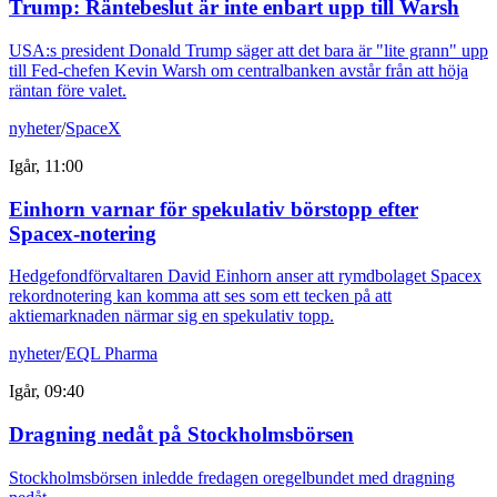
Trump: Räntebeslut är inte enbart upp till Warsh
USA:s president Donald Trump säger att det bara är "lite grann" upp
till Fed-chefen Kevin Warsh om centralbanken avstår från att höja
räntan före valet.
nyheter
/
SpaceX
Igår, 11:00
Einhorn varnar för spekulativ börstopp efter
Spacex-notering
Hedgefondförvaltaren David Einhorn anser att rymdbolaget Spacex
rekordnotering kan komma att ses som ett tecken på att
aktiemarknaden närmar sig en spekulativ topp.
nyheter
/
EQL Pharma
Igår, 09:40
Dragning nedåt på Stockholmsbörsen
Stockholmsbörsen inledde fredagen oregelbundet med dragning