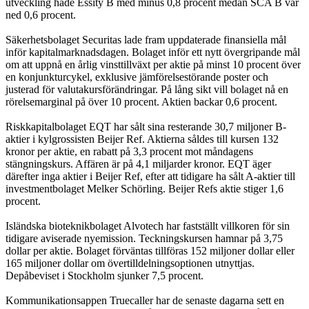
utveckling hade Essity B med minus 0,8 procent medan SCA B var
ned 0,6 procent.
Säkerhetsbolaget Securitas lade fram uppdaterade finansiella mål
inför kapitalmarknadsdagen. Bolaget inför ett nytt övergripande mål
om att uppnå en årlig vinsttillväxt per aktie på minst 10 procent över
en konjunkturcykel, exklusive jämförelsestörande poster och
justerad för valutakursförändringar. På lång sikt vill bolaget nå en
rörelsemarginal på över 10 procent. Aktien backar 0,6 procent.
Riskkapitalbolaget EQT har sålt sina resterande 30,7 miljoner B-
aktier i kylgrossisten Beijer Ref. Aktierna såldes till kursen 132
kronor per aktie, en rabatt på 3,3 procent mot måndagens
stängningskurs. Affären är på 4,1 miljarder kronor. EQT äger
därefter inga aktier i Beijer Ref, efter att tidigare ha sålt A-aktier till
investmentbolaget Melker Schörling. Beijer Refs aktie stiger 1,6
procent.
Isländska bioteknikbolaget Alvotech har fastställt villkoren för sin
tidigare aviserade nyemission. Teckningskursen hamnar på 3,75
dollar per aktie. Bolaget förväntas tillföras 152 miljoner dollar eller
165 miljoner dollar om övertilldelningsoptionen utnyttjas.
Depåbeviset i Stockholm sjunker 7,5 procent.
Kommunikationsappen Truecaller har de senaste dagarna sett en