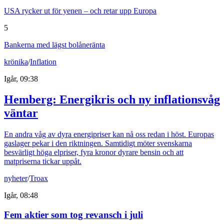
USA rycker ut för yenen – och retar upp Europa
5
Bankerna med lägst bolåneränta
krönika
/
Inflation
Igår, 09:38
Hemberg: Energikris och ny inflationsvåg
väntar
En andra våg av dyra energipriser kan nå oss redan i höst. Europas
gaslager pekar i den riktningen. Samtidigt möter svenskarna
besvärligt höga elpriser, fyra kronor dyrare bensin och att
matpriserna tickar uppåt.
nyheter
/
Troax
Igår, 08:48
Fem aktier som tog revansch i juli