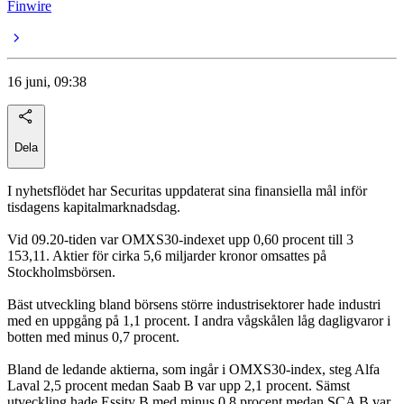
Finwire
16 juni, 09:38
Dela
I nyhetsflödet har Securitas uppdaterat sina finansiella mål inför
tisdagens kapitalmarknadsdag.
Vid 09.20-tiden var OMXS30-indexet upp 0,60 procent till 3
153,11. Aktier för cirka 5,6 miljarder kronor omsattes på
Stockholmsbörsen.
Bäst utveckling bland börsens större industrisektorer hade industri
med en uppgång på 1,1 procent. I andra vågskålen låg dagligvaror i
botten med minus 0,7 procent.
Bland de ledande aktierna, som ingår i OMXS30-index, steg Alfa
Laval 2,5 procent medan Saab B var upp 2,1 procent. Sämst
utveckling hade Essity B med minus 0,8 procent medan SCA B var