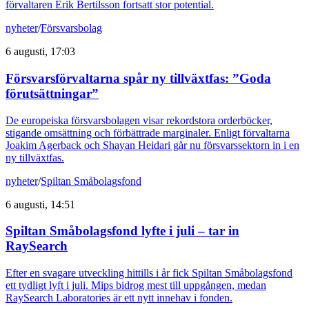
förvaltaren Erik Bertilsson fortsatt stor potential.
nyheter
/
Försvarsbolag
6 augusti, 17:03
Försvarsförvaltarna spår ny tillväxtfas: ”Goda
förutsättningar”
De europeiska försvarsbolagen visar rekordstora orderböcker,
stigande omsättning och förbättrade marginaler. Enligt förvaltarna
Joakim Agerback och Shayan Heidari går nu försvarssektorn in i en
ny tillväxtfas.
nyheter
/
Spiltan Småbolagsfond
6 augusti, 14:51
Spiltan Småbolagsfond lyfte i juli – tar in
RaySearch
Efter en svagare utveckling hittills i år fick Spiltan Småbolagsfond
ett tydligt lyft i juli. Mips bidrog mest till uppgången, medan
RaySearch Laboratories är ett nytt innehav i fonden.