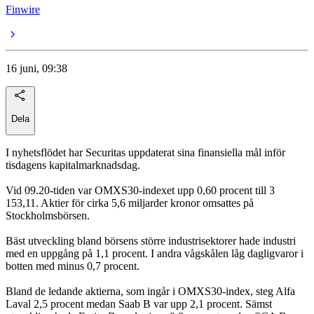
Finwire
16 juni, 09:38
Dela
I nyhetsflödet har Securitas uppdaterat sina finansiella mål inför
tisdagens kapitalmarknadsdag.
Vid 09.20-tiden var OMXS30-indexet upp 0,60 procent till 3
153,11. Aktier för cirka 5,6 miljarder kronor omsattes på
Stockholmsbörsen.
Bäst utveckling bland börsens större industrisektorer hade industri
med en uppgång på 1,1 procent. I andra vågskålen låg dagligvaror i
botten med minus 0,7 procent.
Bland de ledande aktierna, som ingår i OMXS30-index, steg Alfa
Laval 2,5 procent medan Saab B var upp 2,1 procent. Sämst