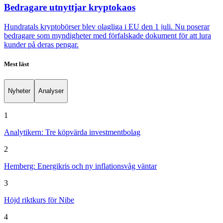
Bedragare utnyttjar kryptokaos
Hundratals kryptobörser blev olagliga i EU den 1 juli. Nu poserar
bedragare som myndigheter med förfalskade dokument för att lura
kunder på deras pengar.
Mest läst
Nyheter
Analyser
1
Analytikern: Tre köpvärda investmentbolag
2
Hemberg: Energikris och ny inflationsvåg väntar
3
Höjd riktkurs för Nibe
4