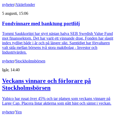
nyheter
/
Aktiefonder
5 augusti, 15:06
Fondvinnare med banktung portfölj
Tommi Saukkoriipi har styrt nästan halva SEB Swedish Value Fund
mot finanssektorn. Det har varit ett vinnande drag. Fonden har slagit
index tydligt både i år och på längre sikt. Samtidigt har förvaltaren
valt sida mellan börsens två stora maktbolag - Investor och
Industrivärden.
nyheter
/
Stockholmsbörsen
Igår, 14:40
Veckans vinnare och förlorare på
Stockholmsbörsen
Yubico har rusat över 45% och tar platsen som veckans vinnare på
Large Cap. Placera listar aktierna som gått bäst och sämst i veckan.
nyheter
/
Yen