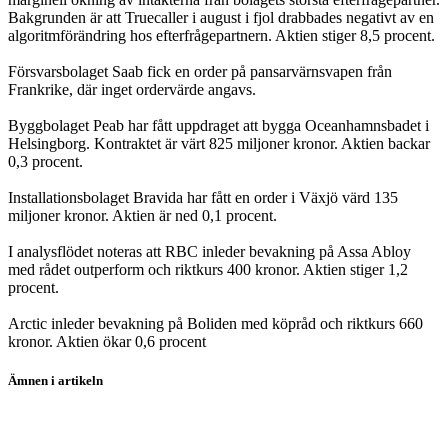
Bakgrunden är att Truecaller i august i fjol drabbades negativt av en
algoritmförändring hos efterfrågepartnern. Aktien stiger 8,5 procent.
Försvarsbolaget Saab fick en order på pansarvärnsvapen från
Frankrike, där inget ordervärde angavs.
Byggbolaget Peab har fått uppdraget att bygga Oceanhamnsbadet i
Helsingborg. Kontraktet är värt 825 miljoner kronor. Aktien backar
0,3 procent.
Installationsbolaget Bravida har fått en order i Växjö värd 135
miljoner kronor. Aktien är ned 0,1 procent.
I analysflödet noteras att RBC inleder bevakning på Assa Abloy
med rådet outperform och riktkurs 400 kronor. Aktien stiger 1,2
procent.
Arctic inleder bevakning på Boliden med köpråd och riktkurs 660
kronor. Aktien ökar 0,6 procent
Ämnen i artikeln
Stockholmsbörsen
Truecaller