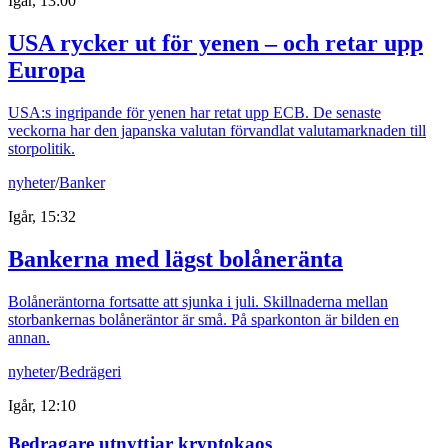
Igår, 13:00
USA rycker ut för yenen – och retar upp
Europa
USA:s ingripande för yenen har retat upp ECB. De senaste
veckorna har den japanska valutan förvandlat valutamarknaden till
storpolitik.
nyheter
/
Banker
Igår, 15:32
Bankerna med lägst bolåneränta
Bolåneräntorna fortsatte att sjunka i juli. Skillnaderna mellan
storbankernas bolåneräntor är små. På sparkonton är bilden en
annan.
nyheter
/
Bedrägeri
Igår, 12:10
Bedragare utnyttjar kryptokaos