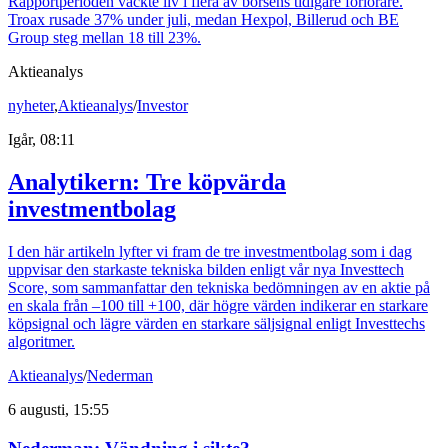
Rapportperioden väckte liv i flera av börsens tidigare förlorare.
Troax rusade 37% under juli, medan Hexpol, Billerud och BE
Group steg mellan 18 till 23%.
Aktieanalys
nyheter
,
Aktieanalys
/
Investor
Igår, 08:11
Analytikern: Tre köpvärda
investmentbolag
I den här artikeln lyfter vi fram de tre investmentbolag som i dag
uppvisar den starkaste tekniska bilden enligt vår nya Investtech
Score, som sammanfattar den tekniska bedömningen av en aktie på
en skala från –100 till +100, där högre värden indikerar en starkare
köpsignal och lägre värden en starkare säljsignal enligt Investtechs
algoritmer.
Aktieanalys
/
Nederman
6 augusti, 15:55