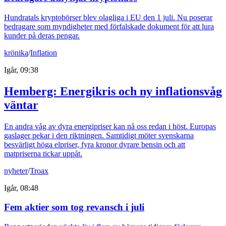
Hundratals kryptobörser blev olagliga i EU den 1 juli. Nu poserar
bedragare som myndigheter med förfalskade dokument för att lura
kunder på deras pengar.
krönika
/
Inflation
Igår, 09:38
Hemberg: Energikris och ny inflationsvåg
väntar
En andra våg av dyra energipriser kan nå oss redan i höst. Europas
gaslager pekar i den riktningen. Samtidigt möter svenskarna
besvärligt höga elpriser, fyra kronor dyrare bensin och att
matpriserna tickar uppåt.
nyheter
/
Troax
Igår, 08:48
Fem aktier som tog revansch i juli