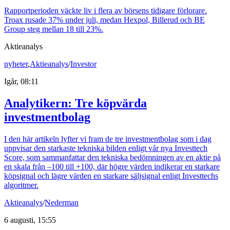
Rapportperioden väckte liv i flera av börsens tidigare förlorare.
Troax rusade 37% under juli, medan Hexpol, Billerud och BE
Group steg mellan 18 till 23%.
Aktieanalys
nyheter
,
Aktieanalys
/
Investor
Igår, 08:11
Analytikern: Tre köpvärda
investmentbolag
I den här artikeln lyfter vi fram de tre investmentbolag som i dag
uppvisar den starkaste tekniska bilden enligt vår nya Investtech
Score, som sammanfattar den tekniska bedömningen av en aktie på
en skala från –100 till +100, där högre värden indikerar en starkare
köpsignal och lägre värden en starkare säljsignal enligt Investtechs
algoritmer.
Aktieanalys
/
Nederman
6 augusti, 15:55