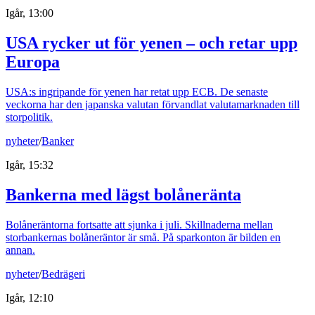
Igår, 13:00
USA rycker ut för yenen – och retar upp
Europa
USA:s ingripande för yenen har retat upp ECB. De senaste
veckorna har den japanska valutan förvandlat valutamarknaden till
storpolitik.
nyheter
/
Banker
Igår, 15:32
Bankerna med lägst bolåneränta
Bolåneräntorna fortsatte att sjunka i juli. Skillnaderna mellan
storbankernas bolåneräntor är små. På sparkonton är bilden en
annan.
nyheter
/
Bedrägeri
Igår, 12:10