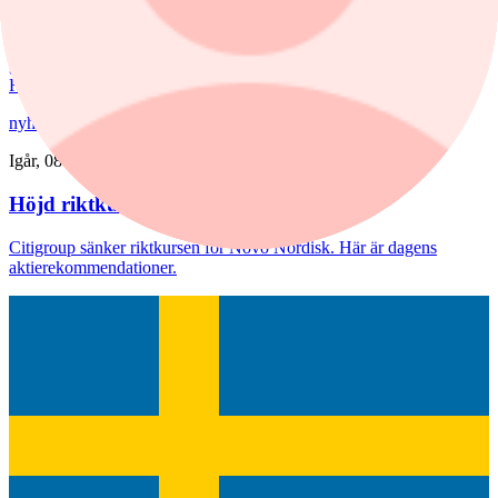
Priserna på bostadsrätter sjönk i juli medan villapriserna ökade.
Fritidshusmarknaden bjöd samtidigt på månadens tredbrott. "En
glädjande signal", menar Liza Nyberg, tf VD för Svensk
Fastighetsförmedling.
nyheter
/
Aktierekommendationer
Igår, 08:39
Höjd riktkurs för Nibe
Citigroup sänker riktkursen för Novo Nordisk. Här är dagens
aktierekommendationer.