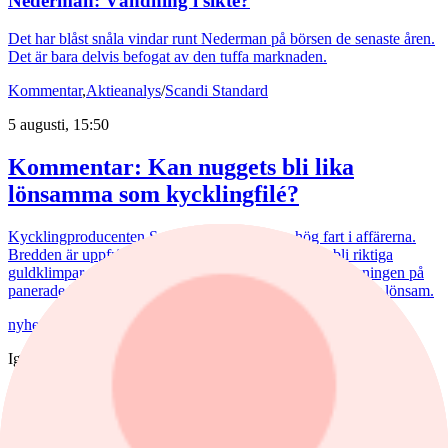
Nederman: Vändning i sikte?
Det har blåst snåla vindar runt Nederman på börsen de senaste åren.
Det är bara delvis befogat av den tuffa marknaden.
Kommentar
,
Aktieanalys
/
Scandi Standard
5 augusti, 15:50
Kommentar: Kan nuggets bli lika
lönsamma som kycklingfilé?
Kycklingproducenten Scandi Standard håller hög fart i affärerna.
Bredden är uppfriskande och flera av affärerna kan bli riktiga
guldklimpar (nuggets). Fast då vill det till att just storsatsningen på
panerade kycklingprodukter, av typen chicken nuggets, blir lönsam.
nyheter
/
Bostadsmarknad
Igår, 07:15
Juli bjöd på billigare bostadsrätter – nu
väntar en aktiv marknad