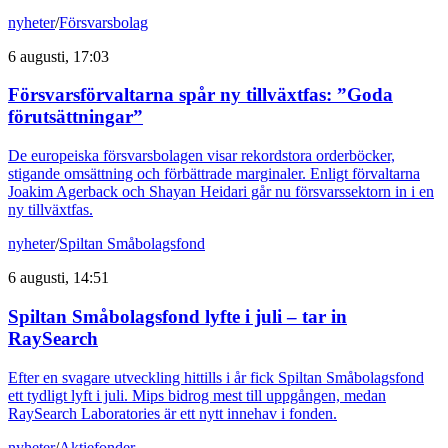
nyheter
/
Försvarsbolag
6 augusti, 17:03
Försvarsförvaltarna spår ny tillväxtfas: ”Goda
förutsättningar”
De europeiska försvarsbolagen visar rekordstora orderböcker,
stigande omsättning och förbättrade marginaler. Enligt förvaltarna
Joakim Agerback och Shayan Heidari går nu försvarssektorn in i en
ny tillväxtfas.
nyheter
/
Spiltan Småbolagsfond
6 augusti, 14:51
Spiltan Småbolagsfond lyfte i juli – tar in
RaySearch
Efter en svagare utveckling hittills i år fick Spiltan Småbolagsfond
ett tydligt lyft i juli. Mips bidrog mest till uppgången, medan
RaySearch Laboratories är ett nytt innehav i fonden.
nyheter
/
Aktiefonder