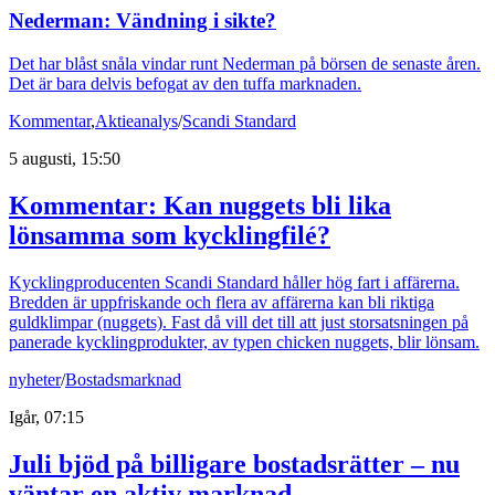
Nederman: Vändning i sikte?
Det har blåst snåla vindar runt Nederman på börsen de senaste åren.
Det är bara delvis befogat av den tuffa marknaden.
Kommentar
,
Aktieanalys
/
Scandi Standard
5 augusti, 15:50
Kommentar: Kan nuggets bli lika
lönsamma som kycklingfilé?
Kycklingproducenten Scandi Standard håller hög fart i affärerna.
Bredden är uppfriskande och flera av affärerna kan bli riktiga
guldklimpar (nuggets). Fast då vill det till att just storsatsningen på
panerade kycklingprodukter, av typen chicken nuggets, blir lönsam.
nyheter
/
Bostadsmarknad
Igår, 07:15
Juli bjöd på billigare bostadsrätter – nu
väntar en aktiv marknad