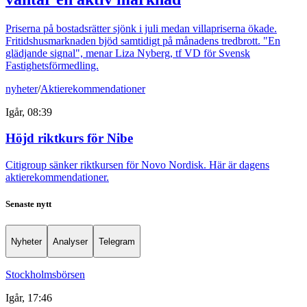
Priserna på bostadsrätter sjönk i juli medan villapriserna ökade.
Fritidshusmarknaden bjöd samtidigt på månadens tredbrott. "En
glädjande signal", menar Liza Nyberg, tf VD för Svensk
Fastighetsförmedling.
nyheter
/
Aktierekommendationer
Igår, 08:39
Höjd riktkurs för Nibe
Citigroup sänker riktkursen för Novo Nordisk. Här är dagens
aktierekommendationer.
Senaste nytt
Nyheter
Analyser
Telegram
Stockholmsbörsen
Igår, 17:46