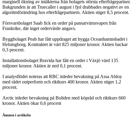
marginell ökning av intäkterna från bolagets största efterfrågepartner.
Bakgrunden är att Truecaller i august i fjol drabbades negativt av en
algoritmförändring hos efterfrågepartnern. Aktien stiger 8,5 procent.
Försvarsbolaget Saab fick en order på pansarvärnsvapen från
Frankrike, där inget ordervärde angavs.
Byggbolaget Peab har fått uppdraget att bygga Oceanhamnsbadet i
Helsingborg. Kontraktet är värt 825 miljoner kronor. Aktien backar
0,3 procent.
Installationsbolaget Bravida har fått en order i Växjö värd 135
miljoner kronor. Aktien är ned 0,1 procent.
I analysflödet noteras att RBC inleder bevakning på Assa Abloy
med rådet outperform och riktkurs 400 kronor. Aktien stiger 1,2
procent.
Arctic inleder bevakning på Boliden med köpråd och riktkurs 660
kronor. Aktien ökar 0,6 procent
Ämnen i artikeln
Stockholmsbörsen
Truecaller