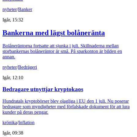
nyheter
/
Banker
Igår, 15:32
Bankerna med lägst bolåneränta
Bolåneräntorna fortsatte att sjunka i juli. Skillnaderna mellan
storbankernas bolåneräntor är små. På sparkonton är bilden en
annan.
nyheter
/
Bedrägeri
Igår, 12:10
Bedragare utnyttjar kryptokaos
Hundratals kryptobörser blev olagliga i EU den 1 juli. Nu poserar
bedragare som myndigheter med förfalskade dokument för att lura
kunder på deras pengar.
krönika
/
Inflation
Igår, 09:38