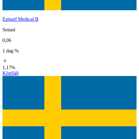
Episurf Medical B
Senast
0,06
1 dag %
1,17%
Köp
Sälj