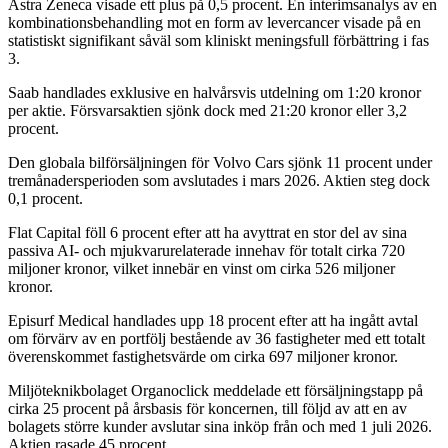
Astra Zeneca visade ett plus på 0,5 procent. En interimsanalys av en
kombinationsbehandling mot en form av levercancer visade på en
statistiskt signifikant såväl som kliniskt meningsfull förbättring i fas
3.
Saab handlades exklusive en halvårsvis utdelning om 1:20 kronor
per aktie. Försvarsaktien sjönk dock med 21:20 kronor eller 3,2
procent.
Den globala bilförsäljningen för Volvo Cars sjönk 11 procent under
tremånadersperioden som avslutades i mars 2026. Aktien steg dock
0,1 procent.
Flat Capital föll 6 procent efter att ha avyttrat en stor del av sina
passiva AI- och mjukvarurelaterade innehav för totalt cirka 720
miljoner kronor, vilket innebär en vinst om cirka 526 miljoner
kronor.
Episurf Medical handlades upp 18 procent efter att ha ingått avtal
om förvärv av en portfölj bestående av 36 fastigheter med ett totalt
överenskommet fastighetsvärde om cirka 697 miljoner kronor.
Miljöteknikbolaget Organoclick meddelade ett försäljningstapp på
cirka 25 procent på årsbasis för koncernen, till följd av att en av
bolagets större kunder avslutar sina inköp från och med 1 juli 2026.
Aktien rasade 45 procent.