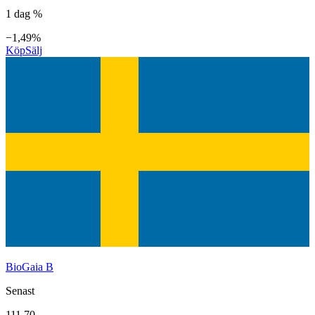
1 dag %
−1,49%
Köp
Sälj
BioGaia B
Senast
111,70