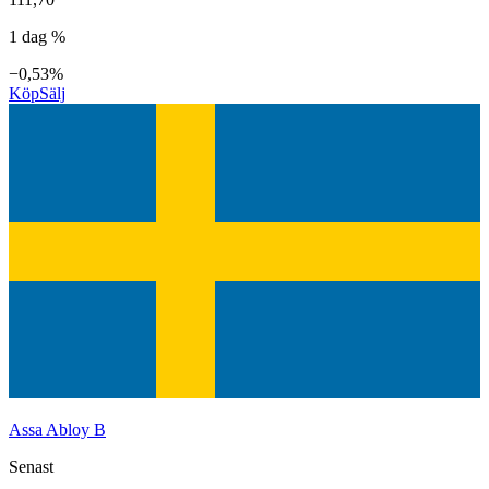
1 dag %
−0,53%
Köp
Sälj
Assa Abloy B
Senast