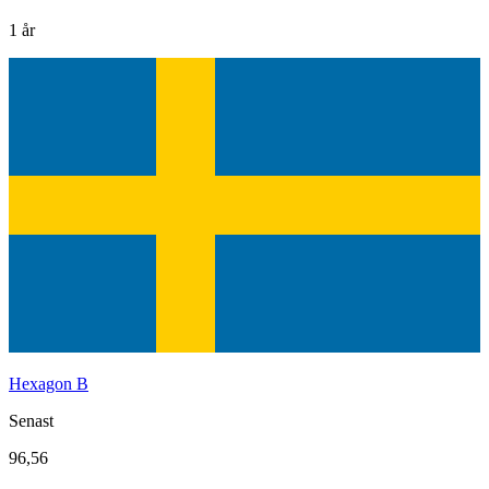
1 år
Hexagon B
Senast
96,56