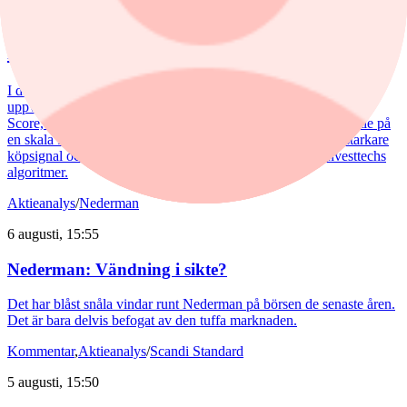
Analytikern: Tre köpvärda
investmentbolag
I den här artikeln lyfter vi fram de tre investmentbolag som i dag
uppvisar den starkaste tekniska bilden enligt vår nya Investtech
Score, som sammanfattar den tekniska bedömningen av en aktie på
en skala från –100 till +100, där högre värden indikerar en starkare
köpsignal och lägre värden en starkare säljsignal enligt Investtechs
algoritmer.
Aktieanalys
/
Nederman
6 augusti, 15:55
Nederman: Vändning i sikte?
Det har blåst snåla vindar runt Nederman på börsen de senaste åren.
Det är bara delvis befogat av den tuffa marknaden.
Kommentar
,
Aktieanalys
/
Scandi Standard
5 augusti, 15:50