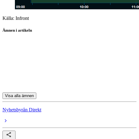
Källa: Infront
Ämnen i artikeln
Telia Company
Hexagon
Astra Zeneca
Biogaia
Assa Abloy
Visa alla ämnen
Nyhetsbyrån Direkt