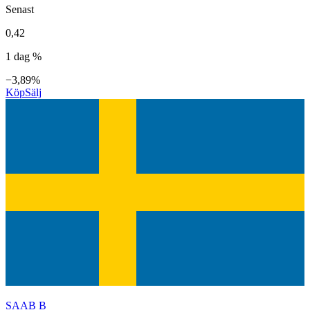
Senast
0,42
1 dag %
−3,89%
Köp
Sälj
SAAB B