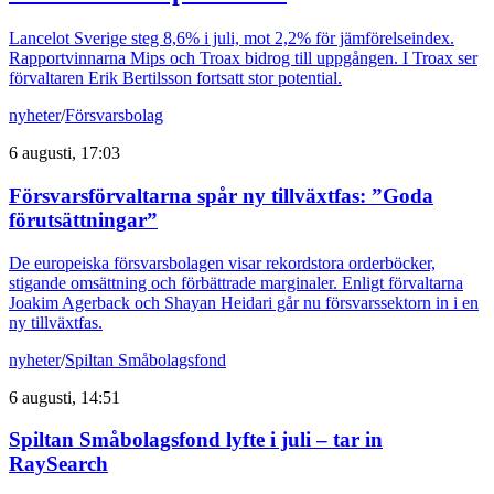
Lancelot Sverige steg 8,6% i juli, mot 2,2% för jämförelseindex.
Rapportvinnarna Mips och Troax bidrog till uppgången. I Troax ser
förvaltaren Erik Bertilsson fortsatt stor potential.
nyheter
/
Försvarsbolag
6 augusti, 17:03
Försvarsförvaltarna spår ny tillväxtfas: ”Goda
förutsättningar”
De europeiska försvarsbolagen visar rekordstora orderböcker,
stigande omsättning och förbättrade marginaler. Enligt förvaltarna
Joakim Agerback och Shayan Heidari går nu försvarssektorn in i en
ny tillväxtfas.
nyheter
/
Spiltan Småbolagsfond
6 augusti, 14:51
Spiltan Småbolagsfond lyfte i juli – tar in
RaySearch