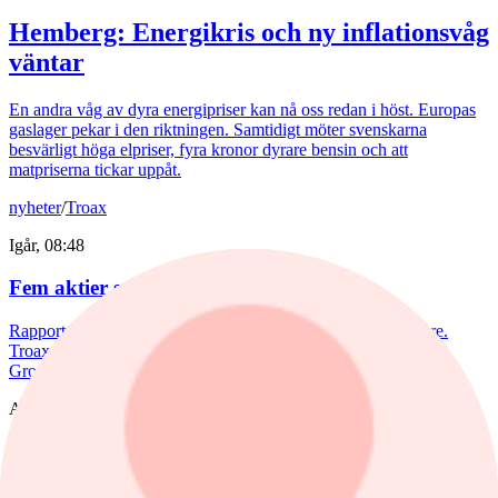
Hemberg: Energikris och ny inflationsvåg
väntar
En andra våg av dyra energipriser kan nå oss redan i höst. Europas
gaslager pekar i den riktningen. Samtidigt möter svenskarna
besvärligt höga elpriser, fyra kronor dyrare bensin och att
matpriserna tickar uppåt.
nyheter
/
Troax
Igår, 08:48
Fem aktier som tog revansch i juli
Rapportperioden väckte liv i flera av börsens tidigare förlorare.
Troax rusade 37% under juli, medan Hexpol, Billerud och BE
Group steg mellan 18 till 23%.
Aktieanalys
nyheter
,
Aktieanalys
/
Investor
Igår, 08:11