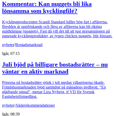
Kommentar: Kan nuggets bli lika
lönsamma som kycklingfilé?
Kycklingproducenten Scandi Standard håller hög fart i affärerna.
Bredden är uppfriskande och flera av affärerna kan bli riktiga
guldklimpar (nuggets). Fast då vill det till att just storsatsningen på
panerade kycklingprodukter, av typen chicken nuggets, blir lönsam.
nyheter
/
Bostadsmarknad
Igår, 07:15
Juli bjöd på billigare bostadsrätter – nu
väntar en aktiv marknad
Priserna på bostadsrätter sjönk i juli medan villapriserna ökade.
Fritidshusmarknaden bjöd samtidigt på månadens tredbrott. "En
glädjande signal", menar Liza Nyberg, tf VD för Svensk
Fastighetsförmedling.
nyheter
/
Aktierekommendationer
Igår, 08:39