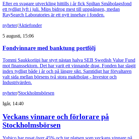
Efter en svagare utveckling hittills i år fick Spiltan Småbolagsfond
ett tydligt lyft i juli. Mips bidrog mest till uppgången, medan
RaySearch Laboratories är ett nytt innehav i fonden.
nyheter
/
Aktiefonder
5 augusti, 15:06
Fondvinnare med banktung portfölj
Tommi Saukkoriipi har styrt nästan halva SEB Swedish Value Fund
mot finanssektorn. Det har varit ett vinnande drag. Fonden har slagit
index tydligt både i år och på längre sikt. Samtidigt har förvaltaren
valt sida mellan börsens två stora maktbolag - Investor och
Industrivärden.
nyheter
/
Stockholmsbörsen
Igår, 14:40
Veckans vinnare och förlorare på
Stockholmsbörsen
Yubico har rusat över 45% och tar platsen som veckans vinnare på