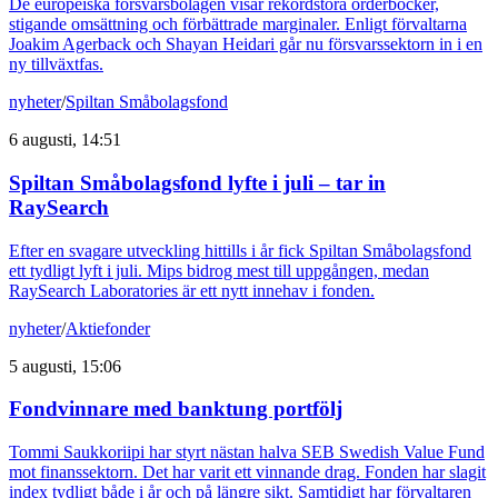
De europeiska försvarsbolagen visar rekordstora orderböcker,
stigande omsättning och förbättrade marginaler. Enligt förvaltarna
Joakim Agerback och Shayan Heidari går nu försvarssektorn in i en
ny tillväxtfas.
nyheter
/
Spiltan Småbolagsfond
6 augusti, 14:51
Spiltan Småbolagsfond lyfte i juli – tar in
RaySearch
Efter en svagare utveckling hittills i år fick Spiltan Småbolagsfond
ett tydligt lyft i juli. Mips bidrog mest till uppgången, medan
RaySearch Laboratories är ett nytt innehav i fonden.
nyheter
/
Aktiefonder
5 augusti, 15:06
Fondvinnare med banktung portfölj
Tommi Saukkoriipi har styrt nästan halva SEB Swedish Value Fund
mot finanssektorn. Det har varit ett vinnande drag. Fonden har slagit
index tydligt både i år och på längre sikt. Samtidigt har förvaltaren