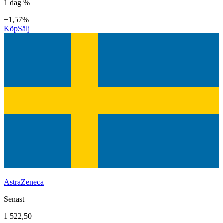
1 dag %
−1,57%
Köp
Sälj
AstraZeneca
Senast
1 522,50