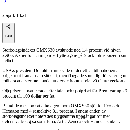
2 april, 13:21
Dela
Storbolagsindexet OMXS30 avslutade ned 1,4 procent vid nivån
2.966. Aktier för 13 miljarder bytte ägare på Stockholmsbörsen i sin
helhet.
USA:s president Donald Trump sade under ett tal till nationen att
kriget mot Iran är nära sitt slut, men flaggade samtidigt för ytterligare
militära attacker mot landet under de kommande två till tre veckorna.
Oljepriserna avancerade efter talet och spotpriset för Brent var upp 9
procent till 109 dollar per fat.
Bland de mest omsatta bolagen inom OMXS30 sjönk Lifco och
Hexagon med 4 respektive 3,1 procent. I andra änden av
storbolagsindexet noterades blygsamma uppgångar för mer
defensiva bolag så som Telia, Astra Zeneca och Handelsbanken.