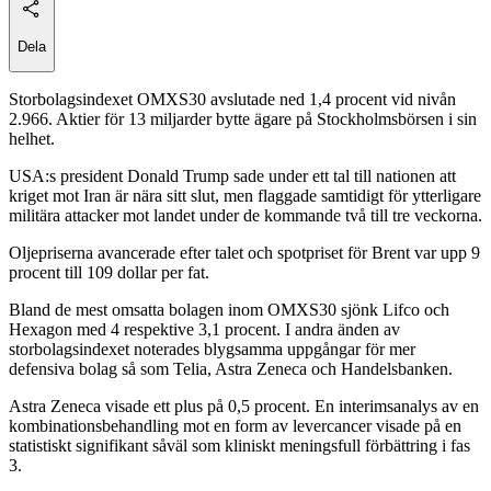
Dela
Storbolagsindexet OMXS30 avslutade ned 1,4 procent vid nivån
2.966. Aktier för 13 miljarder bytte ägare på Stockholmsbörsen i sin
helhet.
USA:s president Donald Trump sade under ett tal till nationen att
kriget mot Iran är nära sitt slut, men flaggade samtidigt för ytterligare
militära attacker mot landet under de kommande två till tre veckorna.
Oljepriserna avancerade efter talet och spotpriset för Brent var upp 9
procent till 109 dollar per fat.
Bland de mest omsatta bolagen inom OMXS30 sjönk Lifco och
Hexagon med 4 respektive 3,1 procent. I andra änden av
storbolagsindexet noterades blygsamma uppgångar för mer
defensiva bolag så som Telia, Astra Zeneca och Handelsbanken.
Astra Zeneca visade ett plus på 0,5 procent. En interimsanalys av en
kombinationsbehandling mot en form av levercancer visade på en
statistiskt signifikant såväl som kliniskt meningsfull förbättring i fas
3.