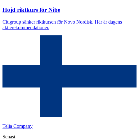
Höjd riktkurs för Nibe
Citigroup sänker riktkursen för Novo Nordisk. Här är dagens
aktierekommendationer.
Telia Company
Senast