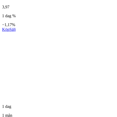
3,97
1 dag %
−1,17%
Köp
Sälj
1 dag
1 mån