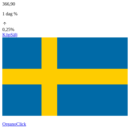
366,90
1 dag %
0,25%
Köp
Sälj
OrganoClick