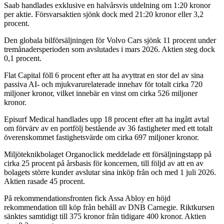
Saab handlades exklusive en halvårsvis utdelning om 1:20 kronor
per aktie. Försvarsaktien sjönk dock med 21:20 kronor eller 3,2
procent.
Den globala bilförsäljningen för Volvo Cars sjönk 11 procent under
tremånadersperioden som avslutades i mars 2026. Aktien steg dock
0,1 procent.
Flat Capital föll 6 procent efter att ha avyttrat en stor del av sina
passiva AI- och mjukvarurelaterade innehav för totalt cirka 720
miljoner kronor, vilket innebär en vinst om cirka 526 miljoner
kronor.
Episurf Medical handlades upp 18 procent efter att ha ingått avtal
om förvärv av en portfölj bestående av 36 fastigheter med ett totalt
överenskommet fastighetsvärde om cirka 697 miljoner kronor.
Miljöteknikbolaget Organoclick meddelade ett försäljningstapp på
cirka 25 procent på årsbasis för koncernen, till följd av att en av
bolagets större kunder avslutar sina inköp från och med 1 juli 2026.
Aktien rasade 45 procent.
På rekommendationsfronten fick Assa Abloy en höjd
rekommendation till köp från behåll av DNB Carnegie. Riktkursen
sänktes samtidigt till 375 kronor från tidigare 400 kronor. Aktien