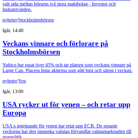
valt sida mellan börsens två stora maktbolag - Investor och
Industrivärden.
nyheter
/
Stockholmsbörsen
Igår, 14:40
Veckans vinnare och förlorare på
Stockholmsbörsen
Yubico har rusat över 45% och tar platsen som veckans vinnare på
Large Cap. Placera listar aktierna som gått bäst och sämst i veckan.
nyheter
/
Yen
Igår, 13:00
USA rycker ut för yenen – och retar upp
Europa
USA:s ingripande för yenen har retat upp ECB. De senaste
veckorna har den japanska valutan förvandlat valutamarknaden till
storpolitik.