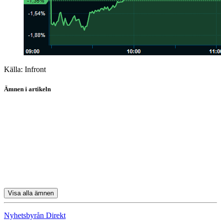
Källa: Infront
Ämnen i artikeln
Telia Company
Hexagon
Astra Zeneca
Biogaia
Assa Abloy
Visa alla ämnen
Nyhetsbyrån Direkt