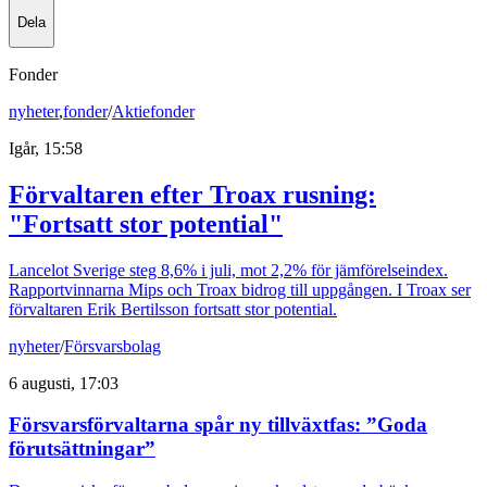
Dela
Fonder
nyheter
,
fonder
/
Aktiefonder
Igår, 15:58
Förvaltaren efter Troax rusning:
"Fortsatt stor potential"
Lancelot Sverige steg 8,6% i juli, mot 2,2% för jämförelseindex.
Rapportvinnarna Mips och Troax bidrog till uppgången. I Troax ser
förvaltaren Erik Bertilsson fortsatt stor potential.
nyheter
/
Försvarsbolag
6 augusti, 17:03
Försvarsförvaltarna spår ny tillväxtfas: ”Goda
förutsättningar”