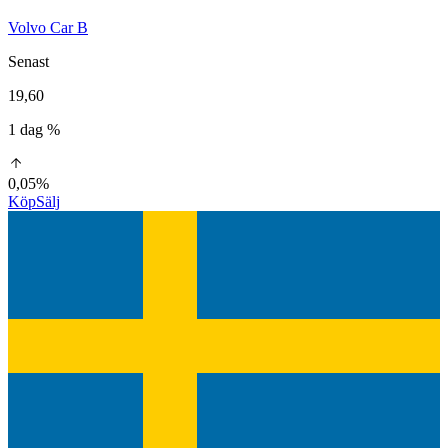
Volvo Car B
Senast
19,60
1 dag %
0,05%
Köp
Sälj