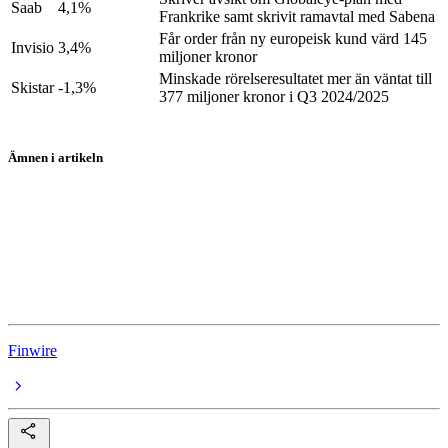
Saab
4,1%
Frankrike samt skrivit ramavtal med Sabena
Får order från ny europeisk kund värd 145
Invisio
3,4%
miljoner kronor
Minskade rörelseresultatet mer än väntat till
Skistar
-1,3%
377 miljoner kronor i Q3 2024/2025
Ämnen i artikeln
Skistar
Stora Enso
Invisio Communications
Saab
Finwire