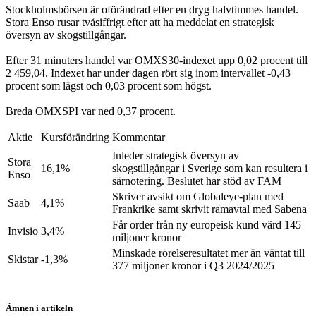
Stockholmsbörsen är oförändrad efter en dryg halvtimmes handel.
Stora Enso rusar tvåsiffrigt efter att ha meddelat en strategisk
översyn av skogstillgångar.
Efter 31 minuters handel var OMXS30-indexet upp 0,02 procent till
2 459,04. Indexet har under dagen rört sig inom intervallet -0,43
procent som lägst och 0,03 procent som högst.
Breda OMXSPI var ned 0,37 procent.
Aktie
Kursförändring
Kommentar
Inleder strategisk översyn av
Stora
16,1%
skogstillgångar i Sverige som kan resultera i
Enso
särnotering. Beslutet har stöd av FAM
Skriver avsikt om Globaleye-plan med
Saab
4,1%
Frankrike samt skrivit ramavtal med Sabena
Får order från ny europeisk kund värd 145
Invisio
3,4%
miljoner kronor
Minskade rörelseresultatet mer än väntat till
Skistar
-1,3%
377 miljoner kronor i Q3 2024/2025
Ämnen i artikeln