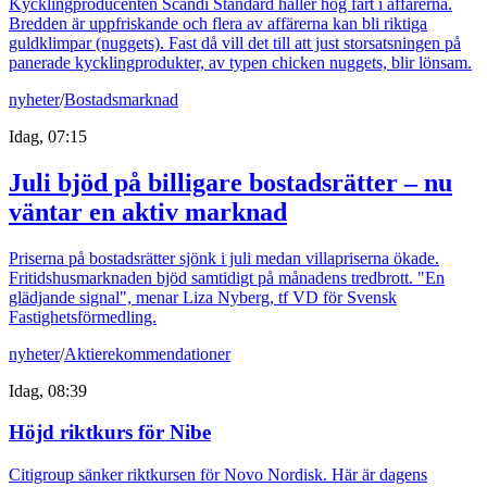
Kycklingproducenten Scandi Standard håller hög fart i affärerna.
Bredden är uppfriskande och flera av affärerna kan bli riktiga
guldklimpar (nuggets). Fast då vill det till att just storsatsningen på
panerade kycklingprodukter, av typen chicken nuggets, blir lönsam.
nyheter
/
Bostadsmarknad
Idag, 07:15
Juli bjöd på billigare bostadsrätter – nu
väntar en aktiv marknad
Priserna på bostadsrätter sjönk i juli medan villapriserna ökade.
Fritidshusmarknaden bjöd samtidigt på månadens tredbrott. "En
glädjande signal", menar Liza Nyberg, tf VD för Svensk
Fastighetsförmedling.
nyheter
/
Aktierekommendationer
Idag, 08:39
Höjd riktkurs för Nibe
Citigroup sänker riktkursen för Novo Nordisk. Här är dagens