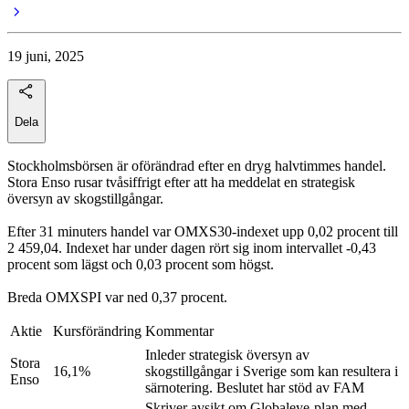
19 juni, 2025
Dela
Stockholmsbörsen är oförändrad efter en dryg halvtimmes handel.
Stora Enso rusar tvåsiffrigt efter att ha meddelat en strategisk
översyn av skogstillgångar.
Efter 31 minuters handel var OMXS30-indexet upp 0,02 procent till
2 459,04. Indexet har under dagen rört sig inom intervallet -0,43
procent som lägst och 0,03 procent som högst.
Breda OMXSPI var ned 0,37 procent.
Aktie
Kursförändring
Kommentar
Inleder strategisk översyn av
Stora
16,1%
skogstillgångar i Sverige som kan resultera i
Enso
särnotering. Beslutet har stöd av FAM
Skriver avsikt om Globaleye-plan med