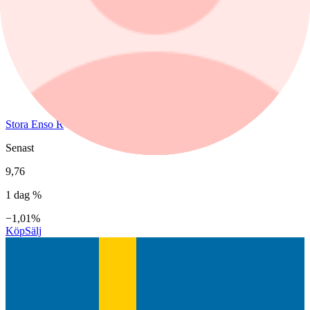
Stora Enso R
Senast
9,76
1 dag %
−1,01%
Köp
Sälj