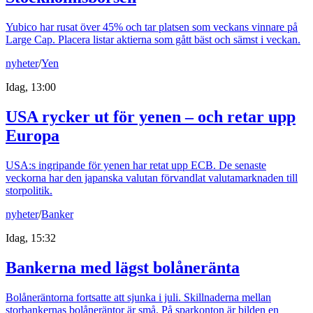
Yubico har rusat över 45% och tar platsen som veckans vinnare på
Large Cap. Placera listar aktierna som gått bäst och sämst i veckan.
nyheter
/
Yen
Idag, 13:00
USA rycker ut för yenen – och retar upp
Europa
USA:s ingripande för yenen har retat upp ECB. De senaste
veckorna har den japanska valutan förvandlat valutamarknaden till
storpolitik.
nyheter
/
Banker
Idag, 15:32
Bankerna med lägst bolåneränta
Bolåneräntorna fortsatte att sjunka i juli. Skillnaderna mellan
storbankernas bolåneräntor är små. På sparkonton är bilden en