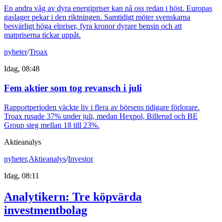
En andra våg av dyra energipriser kan nå oss redan i höst. Europas
gaslager pekar i den riktningen. Samtidigt möter svenskarna
besvärligt höga elpriser, fyra kronor dyrare bensin och att
matpriserna tickar uppåt.
nyheter
/
Troax
Idag, 08:48
Fem aktier som tog revansch i juli
Rapportperioden väckte liv i flera av börsens tidigare förlorare.
Troax rusade 37% under juli, medan Hexpol, Billerud och BE
Group steg mellan 18 till 23%.
Aktieanalys
nyheter
,
Aktieanalys
/
Investor
Idag, 08:11
Analytikern: Tre köpvärda
investmentbolag