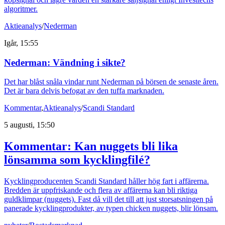
algoritmer.
Aktieanalys
/
Nederman
Igår, 15:55
Nederman: Vändning i sikte?
Det har blåst snåla vindar runt Nederman på börsen de senaste åren.
Det är bara delvis befogat av den tuffa marknaden.
Kommentar
,
Aktieanalys
/
Scandi Standard
5 augusti, 15:50
Kommentar: Kan nuggets bli lika
lönsamma som kycklingfilé?
Kycklingproducenten Scandi Standard håller hög fart i affärerna.
Bredden är uppfriskande och flera av affärerna kan bli riktiga
guldklimpar (nuggets). Fast då vill det till att just storsatsningen på
panerade kycklingprodukter, av typen chicken nuggets, blir lönsam.