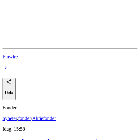
Skistar
Stora Enso
Invisio Communications
Saab
Finwire
Dela
Fonder
nyheter
,
fonder
/
Aktiefonder
Idag, 15:58