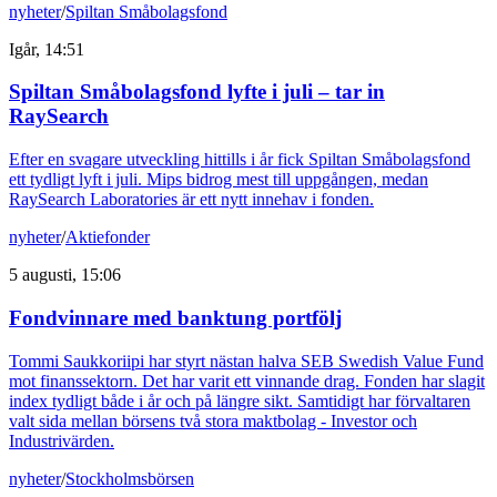
nyheter
/
Spiltan Småbolagsfond
Igår, 14:51
Spiltan Småbolagsfond lyfte i juli – tar in
RaySearch
Efter en svagare utveckling hittills i år fick Spiltan Småbolagsfond
ett tydligt lyft i juli. Mips bidrog mest till uppgången, medan
RaySearch Laboratories är ett nytt innehav i fonden.
nyheter
/
Aktiefonder
5 augusti, 15:06
Fondvinnare med banktung portfölj
Tommi Saukkoriipi har styrt nästan halva SEB Swedish Value Fund
mot finanssektorn. Det har varit ett vinnande drag. Fonden har slagit
index tydligt både i år och på längre sikt. Samtidigt har förvaltaren
valt sida mellan börsens två stora maktbolag - Investor och
Industrivärden.
nyheter
/
Stockholmsbörsen