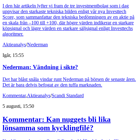
I den här artikeln lyfter vi fram de tre investmentbolag som i dag
uppvisar den starkaste tekniska bilden enligt vår nya Investtech
Score, som sammanfattar den tekniska bedömningen av en aktie på
en skala från –100 till +100, där högre värden indikerar en starkare
köpsignal och lägre värden en starkare säljsignal enligt Investtechs
algoritmer.
Aktieanalys
/
Nederman
Igår, 15:55
Nederman: Vändning i sikte?
Det har blåst snåla vindar runt Nederman på börsen de senaste åren.
Det är bara delvis befogat av den tuffa marknaden.
Kommentar
,
Aktieanalys
/
Scandi Standard
5 augusti, 15:50
Kommentar: Kan nuggets bli lika
lönsamma som kycklingfilé?