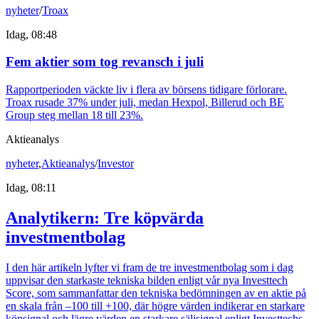
nyheter
/
Troax
Idag, 08:48
Fem aktier som tog revansch i juli
Rapportperioden väckte liv i flera av börsens tidigare förlorare.
Troax rusade 37% under juli, medan Hexpol, Billerud och BE
Group steg mellan 18 till 23%.
Aktieanalys
nyheter
,
Aktieanalys
/
Investor
Idag, 08:11
Analytikern: Tre köpvärda
investmentbolag
I den här artikeln lyfter vi fram de tre investmentbolag som i dag
uppvisar den starkaste tekniska bilden enligt vår nya Investtech
Score, som sammanfattar den tekniska bedömningen av en aktie på
en skala från –100 till +100, där högre värden indikerar en starkare
köpsignal och lägre värden en starkare säljsignal enligt Investtechs