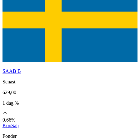
SAAB B
Senast
629,00
1 dag %
0,66%
Köp
Sälj
Fonder