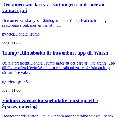
Den amerikanska sysselsättningen sjönk mer än
väntat i juli
Den amerikanska sysselsättningen inom både privata och statliga
sektorerna sjönk mer än väntat i juli.
nyheter
/
Donald Trump
Idag, 11:48
Trump: Räntebeslut är inte enbart upp till Warsh
USA:s president Donald Trump säger att det bara är "lite grann" upp
till Fed-chefen Kevin Warsh om centralbanken avstår från att höja
räntan före valet.
nyheter
/
SpaceX
Idag, 11:00
Einhorn varnar för spekulativ börstopp efter
Spacex-notering
Hedgefondförvaltaren David Einhorn anser att rymdbolaget Spacex