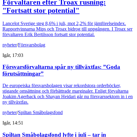
Förvaltaren efter Troax rusning:
"Fortsatt stor potential"
Lancelot Sverige steg 8,6% i juli, mot 2,2% för jämförelseindex.
Rapportvinnarna Mips och Troax bidrog till uppgången. I Troax ser
förvaltaren Erik Bertilsson fortsatt stor potential.
nyheter
/
Försvarsbolag
Igår, 17:03
Försvarsförvaltarna spår ny tillväxtfas: ”Goda
förutsättningar”
De europeiska försvarsbolagen visar rekordstora orderböcker,
stigande omsättning och förbättrade marginaler. Enligt förvaltarna
Joakim Agerback och Shayan Heidari går nu försvarssektorn in i en
ny tillväxtfas.
nyheter
/
Spiltan Småbolagsfond
Igår, 14:51
Spiltan Småbolagsfond lyfte i juli – tar in