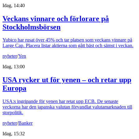
Idag, 14:40
Veckans vinnare och förlorare på
Stockholmsbörsen
Yubico har rusat över 45% och tar platsen som veckans vinnare på
Large Cap. Placera listar aktierna som gått bäst och sämst i veckan.
nyheter
/
Yen
Idag, 13:00
USA rycker ut för yenen – och retar upp
Europa
USA:s ingripande för yenen har retat upp ECB. De senaste
veckorna har den japanska valutan förvandlat valutamarknaden till
storpolitik.
nyheter
/
Banker
Idag, 15:32