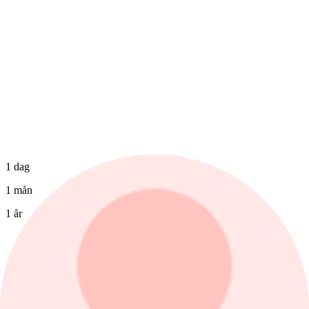
1 dag
1 mån
1 år