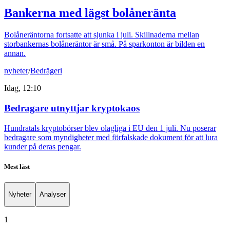
Bankerna med lägst bolåneränta
Bolåneräntorna fortsatte att sjunka i juli. Skillnaderna mellan
storbankernas bolåneräntor är små. På sparkonton är bilden en
annan.
nyheter
/
Bedrägeri
Idag, 12:10
Bedragare utnyttjar kryptokaos
Hundratals kryptobörser blev olagliga i EU den 1 juli. Nu poserar
bedragare som myndigheter med förfalskade dokument för att lura
kunder på deras pengar.
Mest läst
Nyheter
Analyser
1