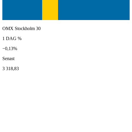
OMX Stockholm 30
1 DAG %
−0,13%
Senast
3 318,83