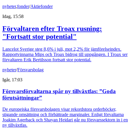
nyheter
,
fonder
/
Aktiefonder
Idag, 15:58
Förvaltaren efter Troax rusning:
"Fortsatt stor potential"
Lancelot Sverige steg 8,6% i juli, mot 2,2% för jämförelseindex.
Rapportvinnarna Mips och Troax bidrog till uppgången. I Troax ser
förvaltaren Erik Bertilsson fortsatt stor potential.
nyheter
/
Försvarsbolag
Igår, 17:03
Försvarsförvaltarna spår ny tillväxtfas: ”Goda
förutsättningar”
De europeiska försvarsbolagen visar rekordstora orderböcker,
stigande omsättning och förbättrade marginaler. Enligt förvaltarna
Joakim Agerback och Shayan Heidari går nu försvarssektorn in i en
ny tillväxtfas.