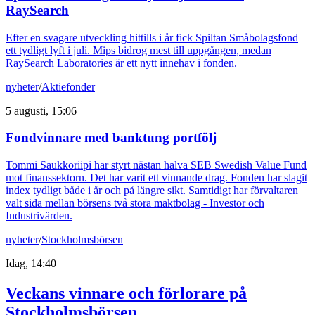
RaySearch
Efter en svagare utveckling hittills i år fick Spiltan Småbolagsfond
ett tydligt lyft i juli. Mips bidrog mest till uppgången, medan
RaySearch Laboratories är ett nytt innehav i fonden.
nyheter
/
Aktiefonder
5 augusti, 15:06
Fondvinnare med banktung portfölj
Tommi Saukkoriipi har styrt nästan halva SEB Swedish Value Fund
mot finanssektorn. Det har varit ett vinnande drag. Fonden har slagit
index tydligt både i år och på längre sikt. Samtidigt har förvaltaren
valt sida mellan börsens två stora maktbolag - Investor och
Industrivärden.
nyheter
/
Stockholmsbörsen
Idag, 14:40
Veckans vinnare och förlorare på
Stockholmsbörsen