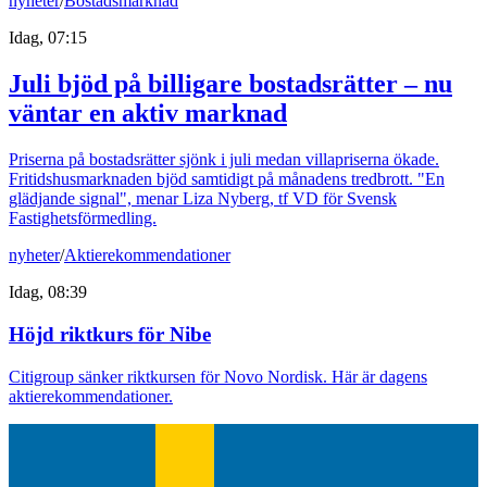
nyheter
/
Bostadsmarknad
Idag, 07:15
Juli bjöd på billigare bostadsrätter – nu
väntar en aktiv marknad
Priserna på bostadsrätter sjönk i juli medan villapriserna ökade.
Fritidshusmarknaden bjöd samtidigt på månadens tredbrott. "En
glädjande signal", menar Liza Nyberg, tf VD för Svensk
Fastighetsförmedling.
nyheter
/
Aktierekommendationer
Idag, 08:39
Höjd riktkurs för Nibe
Citigroup sänker riktkursen för Novo Nordisk. Här är dagens
aktierekommendationer.