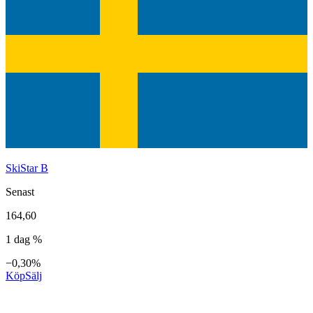
SkiStar B
Senast
164,60
1 dag %
−0,30%
Köp
Sälj