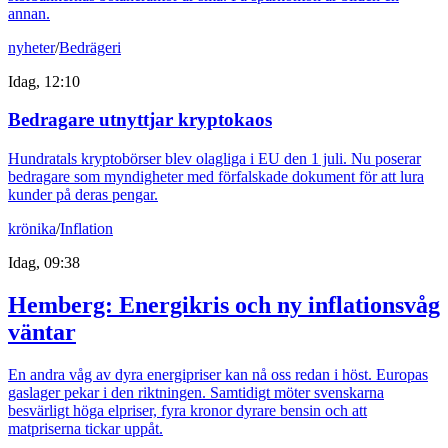
annan.
nyheter
/
Bedrägeri
Idag, 12:10
Bedragare utnyttjar kryptokaos
Hundratals kryptobörser blev olagliga i EU den 1 juli. Nu poserar
bedragare som myndigheter med förfalskade dokument för att lura
kunder på deras pengar.
krönika
/
Inflation
Idag, 09:38
Hemberg: Energikris och ny inflationsvåg
väntar
En andra våg av dyra energipriser kan nå oss redan i höst. Europas
gaslager pekar i den riktningen. Samtidigt möter svenskarna
besvärligt höga elpriser, fyra kronor dyrare bensin och att
matpriserna tickar uppåt.