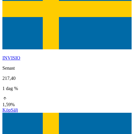
INVISIO
Senast
217,40
1 dag %
1,59%
Köp
Sälj