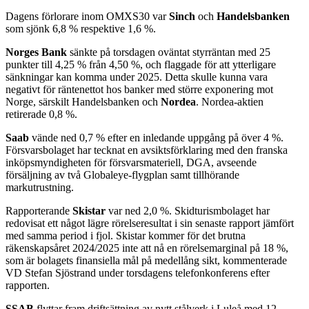
Dagens förlorare inom OMXS30 var
Sinch
och
Handelsbanken
som sjönk 6,8 % respektive 1,6 %.
Norges Bank
sänkte på torsdagen oväntat styrräntan med 25
punkter till 4,25 % från 4,50 %, och flaggade för att ytterligare
sänkningar kan komma under 2025. Detta skulle kunna vara
negativt för räntenettot hos banker med större exponering mot
Norge, särskilt Handelsbanken och
Nordea
. Nordea-aktien
retirerade 0,8 %.
Saab
vände ned 0,7 % efter en inledande uppgång på över 4 %.
Försvarsbolaget har tecknat en avsiktsförklaring med den franska
inköpsmyndigheten för försvarsmateriell, DGA, avseende
försäljning av två Globaleye-flygplan samt tillhörande
markutrustning.
Rapporterande
Skistar
var ned 2,0 %. Skidturismbolaget har
redovisat ett något lägre rörelseresultat i sin senaste rapport jämfört
med samma period i fjol. Skistar kommer för det brutna
räkenskapsåret 2024/2025 inte att nå en rörelsemarginal på 18 %,
som är bolagets finansiella mål på medellång sikt, kommenterade
VD Stefan Sjöstrand under torsdagens telefonkonferens efter
rapporten.
SSAB
flyttar fram driftsättning av nytt stålverk i Luleå med 12