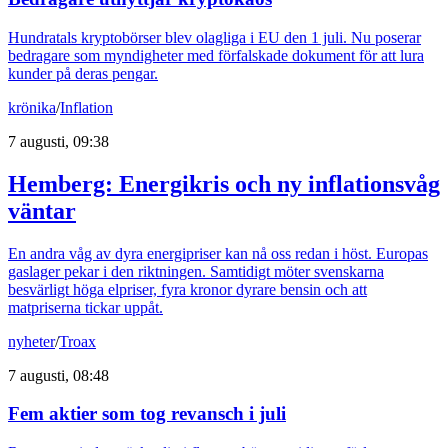
Hundratals kryptobörser blev olagliga i EU den 1 juli. Nu poserar
bedragare som myndigheter med förfalskade dokument för att lura
kunder på deras pengar.
krönika
/
Inflation
7 augusti, 09:38
Hemberg: Energikris och ny inflationsvåg
väntar
En andra våg av dyra energipriser kan nå oss redan i höst. Europas
gaslager pekar i den riktningen. Samtidigt möter svenskarna
besvärligt höga elpriser, fyra kronor dyrare bensin och att
matpriserna tickar uppåt.
nyheter
/
Troax
7 augusti, 08:48
Fem aktier som tog revansch i juli