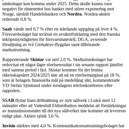
sänkningar kan komma under 2025. Detta skulle kunna vara
negativt för räntenettot hos banker med större exponering mot
Norge, särskilt Handelsbanken och
Nordea
. Nordea-aktien
retirerade 0,8 %.
Saab
vände ned 0,7 % efter en inledande uppgång på över 4 %.
Försvarsbolaget har tecknat en avsiktsförklaring med den franska
inköpsmyndigheten för försvarsmateriell, DGA, avseende
försäljning av två Globaleye-flygplan samt tillhörande
markutrustning.
Rapporterande
Skistar
var ned 2,0 %. Skidturismbolaget har
redovisat ett något lägre rörelseresultat i sin senaste rapport jämfört
med samma period i fjol. Skistar kommer för det brutna
räkenskapsåret 2024/2025 inte att nå en rörelsemarginal på 18 %,
som är bolagets finansiella mål på medellång sikt, kommenterade
VD Stefan Sjöstrand under torsdagens telefonkonferens efter
rapporten.
SSAB
flyttar fram driftsättning av nytt stålverk i Luleå med 12
månader efter att Vattenfall Eldistribution meddelat att förstärkningar
av transmissionsnätet till det nya stålverket inte kommer att levereras
enligt plan. Aktien sjönk 3,6 %.
Invisio
stärktes med 4,0 %. Kommunikationsutrustningsbolaget har