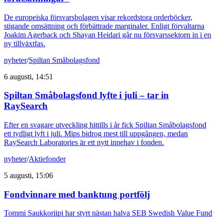
De europeiska försvarsbolagen visar rekordstora orderböcker,
stigande omsättning och förbättrade marginaler. Enligt förvaltarna
Joakim Agerback och Shayan Heidari går nu försvarssektorn in i en
ny tillväxtfas.
nyheter
/
Spiltan Småbolagsfond
6 augusti, 14:51
Spiltan Småbolagsfond lyfte i juli – tar in
RaySearch
Efter en svagare utveckling hittills i år fick Spiltan Småbolagsfond
ett tydligt lyft i juli. Mips bidrog mest till uppgången, medan
RaySearch Laboratories är ett nytt innehav i fonden.
nyheter
/
Aktiefonder
5 augusti, 15:06
Fondvinnare med banktung portfölj
Tommi Saukkoriipi har styrt nästan halva SEB Swedish Value Fund