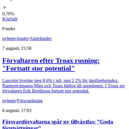
0,70%
Köp
Sälj
Fonder
nyheter
,
fonder
/
Aktiefonder
7 augusti, 15:58
Förvaltaren efter Troax rusning:
"Fortsatt stor potential"
Lancelot Sverige steg 8,6% i juli, mot 2,2% för jämförelseindex.
Rapportvinnarna Mips och Troax bidrog till uppgången. I Troax ser
förvaltaren Erik Bertilsson fortsatt stor potential.
nyheter
/
Försvarsbolag
6 augusti, 17:03
Försvarsförvaltarna spår ny tillväxtfas: ”Goda
förutsättningar”