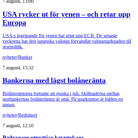
7 augusti, 13:00
USA rycker ut för yenen – och retar upp
Europa
USA:s ingripande för yenen har retat upp ECB. De senaste
veckorna har den japanska valutan förvandlat valutamarknaden till
storpolitik.
nyheter
/
Banker
7 augusti, 15:32
Bankerna med lägst bolåneränta
Bolåneräntorna fortsatte att sjunka i juli. Skillnaderna mellan
storbankernas bolåneräntor är små. På sparkonton är bilden en
annan.
nyheter
/
Bedrägeri
7 augusti, 12:10
Bedragare utnyttjar kryptokaos