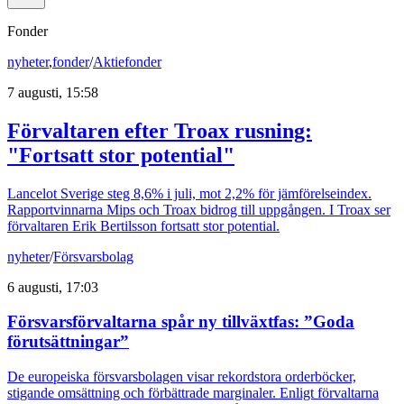
Fonder
nyheter
,
fonder
/
Aktiefonder
7 augusti, 15:58
Förvaltaren efter Troax rusning:
"Fortsatt stor potential"
Lancelot Sverige steg 8,6% i juli, mot 2,2% för jämförelseindex.
Rapportvinnarna Mips och Troax bidrog till uppgången. I Troax ser
förvaltaren Erik Bertilsson fortsatt stor potential.
nyheter
/
Försvarsbolag
6 augusti, 17:03
Försvarsförvaltarna spår ny tillväxtfas: ”Goda
förutsättningar”
De europeiska försvarsbolagen visar rekordstora orderböcker,
stigande omsättning och förbättrade marginaler. Enligt förvaltarna