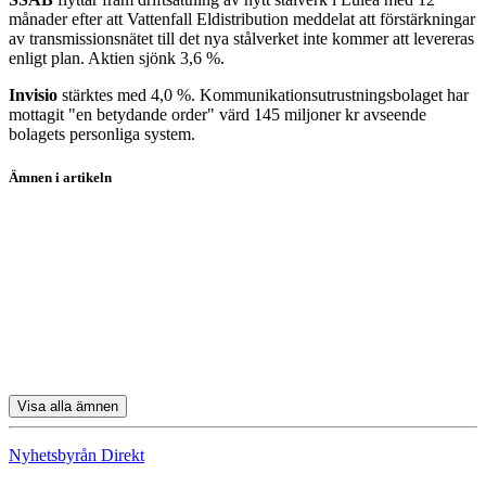
månader efter att Vattenfall Eldistribution meddelat att förstärkningar
av transmissionsnätet till det nya stålverket inte kommer att levereras
enligt plan. Aktien sjönk 3,6 %.
Invisio
stärktes med 4,0 %. Kommunikationsutrustningsbolaget har
mottagit "en betydande order" värd 145 miljoner kr avseende
bolagets personliga system.
Ämnen i artikeln
SSAB
Holmen
Stora Enso
Nordea
SCA
Visa alla ämnen
Nyhetsbyrån Direkt