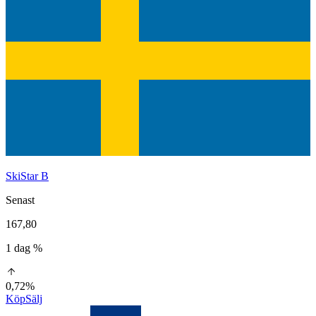
SkiStar B
Senast
167,80
1 dag %
0,72%
Köp
Sälj