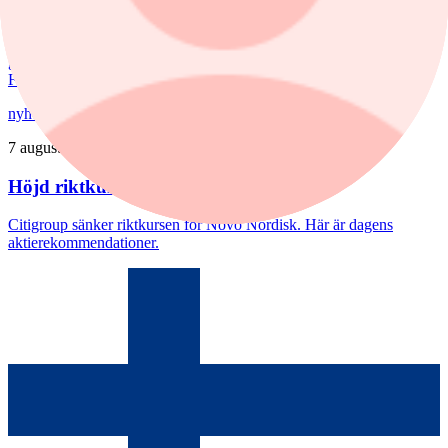
Priserna på bostadsrätter sjönk i juli medan villapriserna ökade.
Fritidshusmarknaden bjöd samtidigt på månadens tredbrott. "En
glädjande signal", menar Liza Nyberg, tf VD för Svensk
Fastighetsförmedling.
nyheter
/
Aktierekommendationer
7 augusti, 08:39
Höjd riktkurs för Nibe
Citigroup sänker riktkursen för Novo Nordisk. Här är dagens
aktierekommendationer.