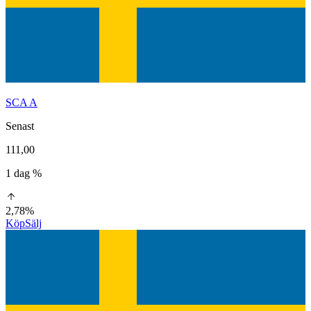
SCA A
Senast
111,00
1 dag %
2,78%
Köp
Sälj