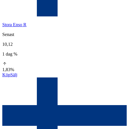
Stora Enso R
Senast
10,12
1 dag %
1,83%
Köp
Sälj