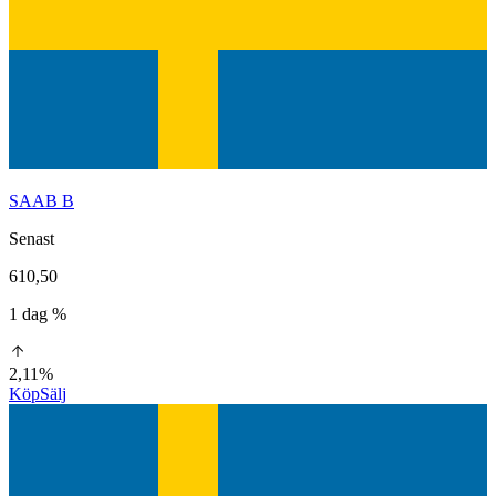
SAAB B
Senast
610,50
1 dag %
2,11%
Köp
Sälj