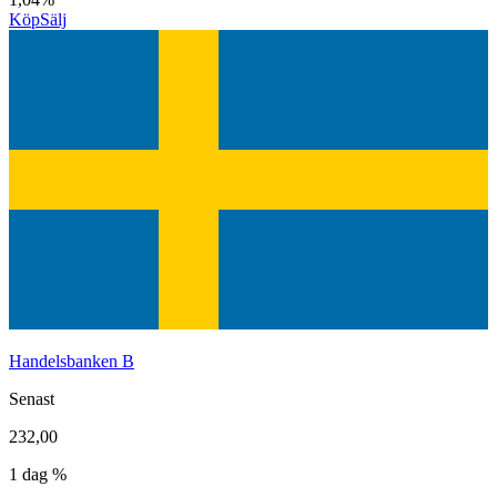
Köp
Sälj
Handelsbanken B
Senast
232,00
1 dag %