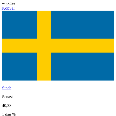
−0,34%
Köp
Sälj
Sinch
Senast
40,33
1 dag %