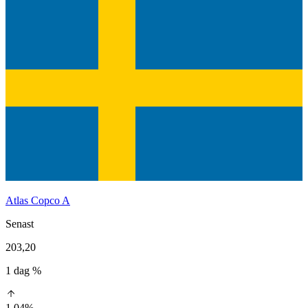
Atlas Copco A
Senast
203,20
1 dag %
1,04%