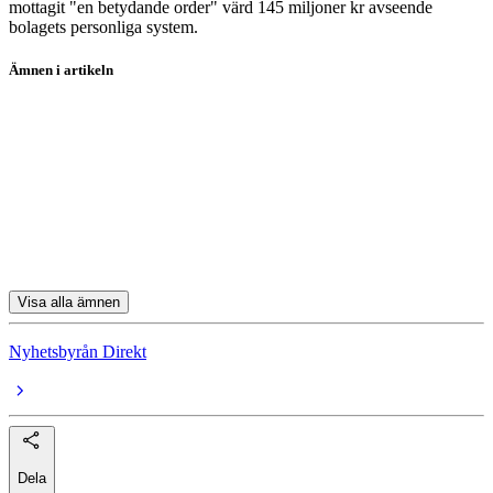
mottagit "en betydande order" värd 145 miljoner kr avseende
bolagets personliga system.
Ämnen i artikeln
SSAB
Holmen
Stora Enso
Nordea
SCA
Visa alla ämnen
Nyhetsbyrån Direkt
Dela