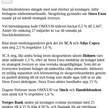
Stockholmsbörsen stängde med små rörelser på torsdagen, inför
fredagens midsommarfirande. Skogsbolag gynnades när
Stora Enso
rusade på en inledd strategisk översyn.
Vid börsstängning hade OMXS30-indexet backat 0,5 % till 2.447.
Aktier för omkring 27 miljarder kr var då omsatta på
Stockholmsbörsen.
Bäst inom storbolagsindexet gick det för
SCA
och
Atlas Copco
som steg 2,3 % respektive 1,0 %.
SCA steg, likt andra bolag inom skogssektorn såsom
Holmen
vars
aktie adderade 1,5 %, efter att Stora Enso meddelat att bolaget inlett
en strategisk översyn av sina svenska skogstillgångar. Som del av
översynen kommer bolaget att undersöka olika alternativ, inklusive
en möjlig separation och börsnotering av skogsverksamheten genom
en partiell delning till ett nytt bolag som skulle ägas fullt ut av alla
Stora Ensos aktieägare. Stora Enso-aktien handlades upp 15 %.
Dagens förlorare inom OMXS30 var
Sinch
och
Handelsbanken
som sjönk 6,8 % respektive 1,6 %.
Norges Bank
sänkte på torsdagen oväntat styrräntan med 25
punkter till 4,25 % från 4,50 %, och flaggade för att ytterligare