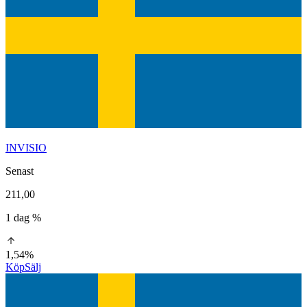
INVISIO
Senast
211,00
1 dag %
1,54%
Köp
Sälj