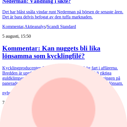
Nederman: Vändning i sikte?
Det har blåst snåla vindar runt Nederman på börsen de senaste åren.
Det är bara delvis befogat av den tuffa marknaden.
Kommentar
,
Aktieanalys
/
Scandi Standard
5 augusti, 15:50
Kommentar: Kan nuggets bli lika
lönsamma som kycklingfilé?
Kycklingproducenten Scandi Standard håller hög fart i affärerna.
Bredden är uppfriskande och flera av affärerna kan bli riktiga
guldklimpar (nuggets). Fast då vill det till att just storsatsningen på
panerade kycklingprodukter, av typen chicken nuggets, blir lönsam.
nyheter
/
Bostadsmarknad
7 augusti, 07:15
Juli bjöd på billigare bostadsrätter – nu
väntar en aktiv marknad