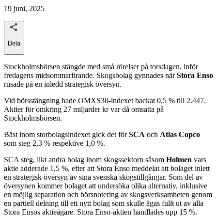
19 juni, 2025
Dela
Stockholmsbörsen stängde med små rörelser på torsdagen, inför
fredagens midsommarfirande. Skogsbolag gynnades när
Stora Enso
rusade på en inledd strategisk översyn.
Vid börsstängning hade OMXS30-indexet backat 0,5 % till 2.447.
Aktier för omkring 27 miljarder kr var då omsatta på
Stockholmsbörsen.
Bäst inom storbolagsindexet gick det för
SCA
och
Atlas Copco
som steg 2,3 % respektive 1,0 %.
SCA steg, likt andra bolag inom skogssektorn såsom
Holmen
vars
aktie adderade 1,5 %, efter att Stora Enso meddelat att bolaget inlett
en strategisk översyn av sina svenska skogstillgångar. Som del av
översynen kommer bolaget att undersöka olika alternativ, inklusive
en möjlig separation och börsnotering av skogsverksamheten genom
en partiell delning till ett nytt bolag som skulle ägas fullt ut av alla
Stora Ensos aktieägare. Stora Enso-aktien handlades upp 15 %.