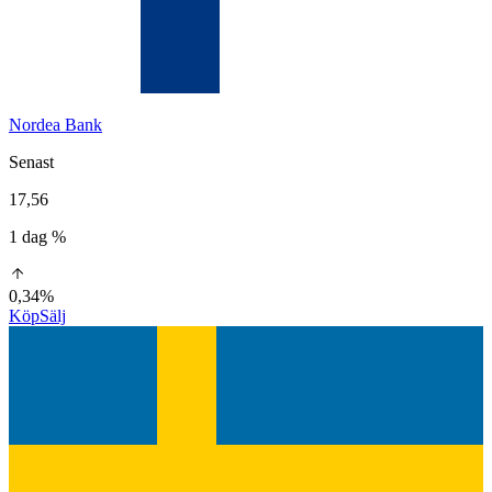
Nordea Bank
Senast
17,56
1 dag %
0,34%
Köp
Sälj