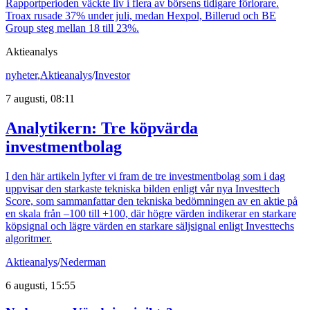
Rapportperioden väckte liv i flera av börsens tidigare förlorare.
Troax rusade 37% under juli, medan Hexpol, Billerud och BE
Group steg mellan 18 till 23%.
Aktieanalys
nyheter
,
Aktieanalys
/
Investor
7 augusti, 08:11
Analytikern: Tre köpvärda
investmentbolag
I den här artikeln lyfter vi fram de tre investmentbolag som i dag
uppvisar den starkaste tekniska bilden enligt vår nya Investtech
Score, som sammanfattar den tekniska bedömningen av en aktie på
en skala från –100 till +100, där högre värden indikerar en starkare
köpsignal och lägre värden en starkare säljsignal enligt Investtechs
algoritmer.
Aktieanalys
/
Nederman
6 augusti, 15:55