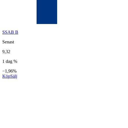
SSAB B
Senast
9,32
1 dag %
−1,96%
Köp
Sälj