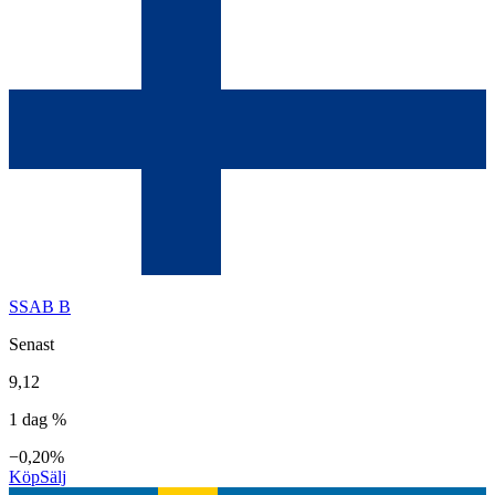
SSAB B
Senast
9,12
1 dag %
−0,20%
Köp
Sälj