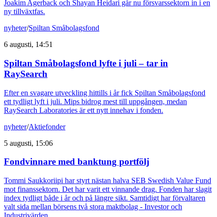
Joakim Agerback och Shayan Heidari går nu försvarssektorn in i en
ny tillväxtfas.
nyheter
/
Spiltan Småbolagsfond
6 augusti, 14:51
Spiltan Småbolagsfond lyfte i juli – tar in
RaySearch
Efter en svagare utveckling hittills i år fick Spiltan Småbolagsfond
ett tydligt lyft i juli. Mips bidrog mest till uppgången, medan
RaySearch Laboratories är ett nytt innehav i fonden.
nyheter
/
Aktiefonder
5 augusti, 15:06
Fondvinnare med banktung portfölj
Tommi Saukkoriipi har styrt nästan halva SEB Swedish Value Fund
mot finanssektorn. Det har varit ett vinnande drag. Fonden har slagit
index tydligt både i år och på längre sikt. Samtidigt har förvaltaren
valt sida mellan börsens två stora maktbolag - Investor och
Industrivärden.