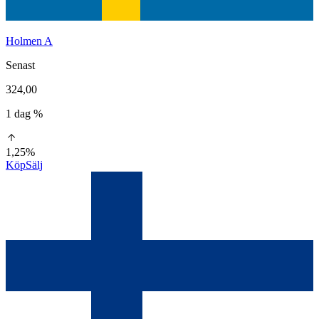
Holmen A
Senast
324,00
1 dag %
1,25%
Köp
Sälj