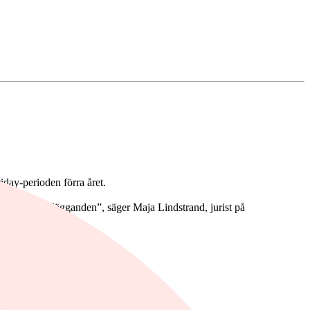
riday-perioden förra året.
idare med förelägganden”, säger Maja Lindstrand, jurist på