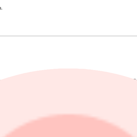
a.
arknadsföring, kom tio av dessa återigen att uppvisa brister under Black F
idigare gjort fel och varit föremål för våra åtgärder. Därför går vi nu v
 Power, Soffadirekt, Stadium, Webhallen, XXL och Åhlens.