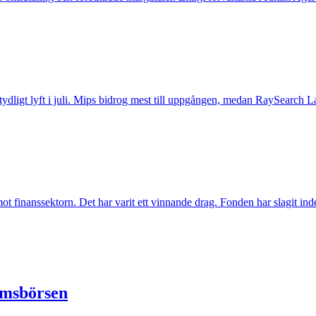
t tydligt lyft i juli. Mips bidrog mest till uppgången, medan RaySearch La
inanssektorn. Det har varit ett vinnande drag. Fonden har slagit index t
lmsbörsen