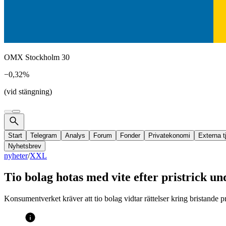
OMX Stockholm 30
−0,32%
(vid stängning)
Start
Telegram
Analys
Forum
Fonder
Privatekonomi
Externa t
Nyhetsbrev
nyheter
/
XXL
Tio bolag hotas med vite efter pristrick u
Konsumentverket kräver att tio bolag vidtar rättelser kring bristande 