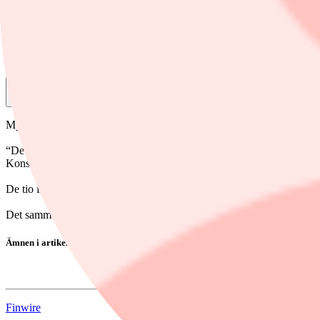
19 maj, 2025
Dela
Myndigheten noterar att trots att bolagen lovat att rätta till sin prism
“Det är stora kända företag som fastnat i vår granskning. De har alla t
Konsumentverket.
De tio företagen är Blomsterlandet, Bygghemma, Nakd, Nordic Nest,
Det sammanlagda vitesbeloppet är på 22 miljoner kronor.
Ämnen i artikeln
XXL
Finwire