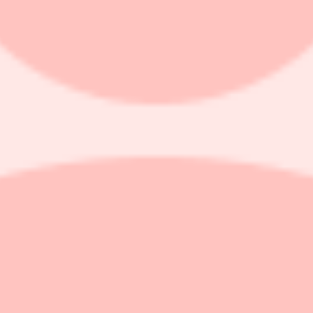
arknadsföring, kom tio av dessa återigen att uppvisa brister under Black F
idigare gjort fel och varit föremål för våra åtgärder. Därför går vi nu v
 Power, Soffadirekt, Stadium, Webhallen, XXL och Åhlens.