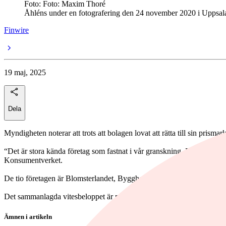
Foto: Foto: Maxim Thoré
Åhléns under en fotografering den 24 november 2020 i Uppsal
Finwire
19 maj, 2025
Dela
Myndigheten noterar att trots att bolagen lovat att rätta till sin prism
“Det är stora kända företag som fastnat i vår granskning. De har alla t
Konsumentverket.
De tio företagen är Blomsterlandet, Bygghemma, Nakd, Nordic Nest,
Det sammanlagda vitesbeloppet är på 22 miljoner kronor.
Ämnen i artikeln