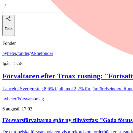
Dela
Fonder
nyheter
,
fonder
/
Aktiefonder
Igår, 15:58
Förvaltaren efter Troax rusning: "Fortsatt
Lancelot Sverige steg 8,6% i juli, mot 2,2% för jämförelseindex. Rappo
nyheter
/
Försvarsbolag
6 augusti, 17:03
Försvarsförvaltarna spår ny tillväxtfas: ”Goda förut
De europeiska försvarsbolagen visar rekordstora orderböcker, stigande