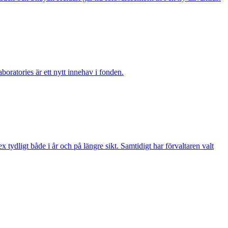
boratories är ett nytt innehav i fonden.
ydligt både i år och på längre sikt. Samtidigt har förvaltaren valt