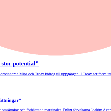
 stor potential"
rtvinnarna Mips och Troax bidrog till uppgången. I Troax ser förvaltaren
sättningar”
 omsättning och förbättrade marginaler. Enligt förvaltarna Joakim Agerb