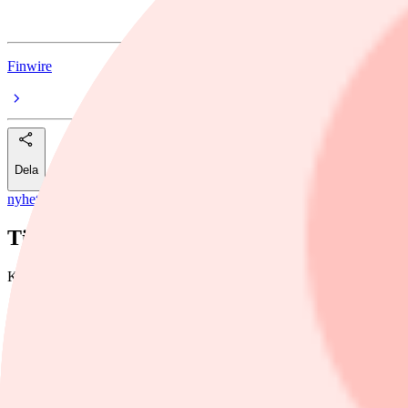
XXL
Finwire
Dela
nyheter
/
XXL
Tio bolag hotas med vite efter pristrick u
Konsumentverket kräver att tio bolag vidtar rättelser kring bristande 
Foto: Foto: Maxim Thoré
Åhléns under en fotografering den 24 november 2020 i Uppsal
Finwire