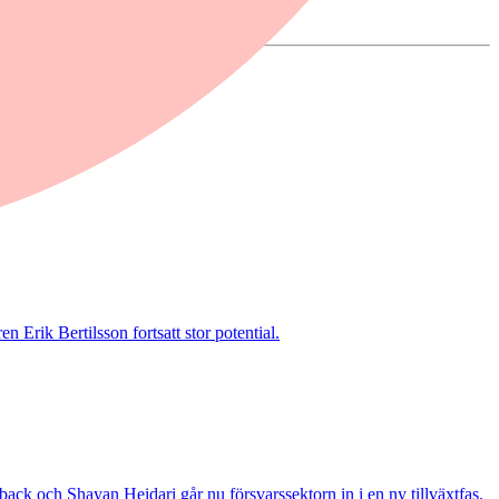
 Erik Bertilsson fortsatt stor potential.
ack och Shayan Heidari går nu försvarssektorn in i en ny tillväxtfas.