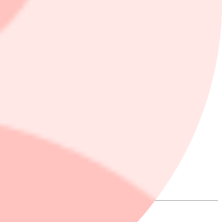
riday-perioden förra året.
idare med förelägganden”, säger Maja Lindstrand, jurist på