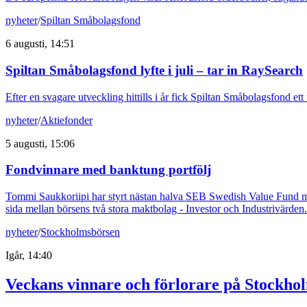
nyheter
/
Spiltan Småbolagsfond
6 augusti, 14:51
Spiltan Småbolagsfond lyfte i juli – tar in RaySearch
Efter en svagare utveckling hittills i år fick Spiltan Småbolagsfond et
nyheter
/
Aktiefonder
5 augusti, 15:06
Fondvinnare med banktung portfölj
Tommi Saukkoriipi har styrt nästan halva SEB Swedish Value Fund mot f
sida mellan börsens två stora maktbolag - Investor och Industrivärden.
nyheter
/
Stockholmsbörsen
Igår, 14:40
Veckans vinnare och förlorare på Stockho