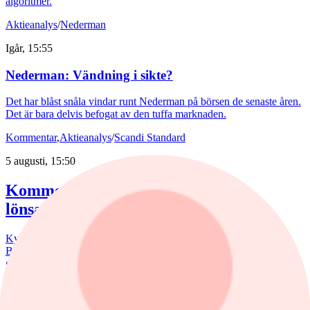
algoritmer.
Aktieanalys
/
Nederman
Igår, 15:55
Nederman: Vändning i sikte?
Det har blåst snåla vindar runt Nederman på börsen de senaste åren.
Det är bara delvis befogat av den tuffa marknaden.
Kommentar
,
Aktieanalys
/
Scandi Standard
5 augusti, 15:50
Kommentar: Kan nuggets bli lika
lönsamma som kycklingfilé?
Kycklingproducenten Scandi Standard håller hög fart i affärerna.
Bredden är uppfriskande och flera av affärerna kan bli riktiga
guldklimpar (nuggets). Fast då vill det till att just storsatsningen på
panerade kycklingprodukter, av typen chicken nuggets, blir lönsam.
nyheter
/
Bostadsmarknad