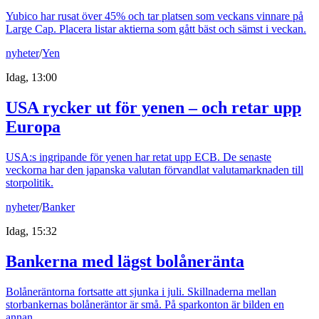
Yubico har rusat över 45% och tar platsen som veckans vinnare på
Large Cap. Placera listar aktierna som gått bäst och sämst i veckan.
nyheter
/
Yen
Idag, 13:00
USA rycker ut för yenen – och retar upp
Europa
USA:s ingripande för yenen har retat upp ECB. De senaste
veckorna har den japanska valutan förvandlat valutamarknaden till
storpolitik.
nyheter
/
Banker
Idag, 15:32
Bankerna med lägst bolåneränta
Bolåneräntorna fortsatte att sjunka i juli. Skillnaderna mellan
storbankernas bolåneräntor är små. På sparkonton är bilden en
annan.