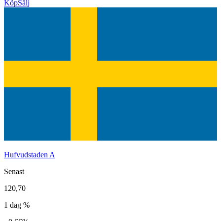
Köp
Sälj
Hufvudstaden A
Senast
120,70
1 dag %