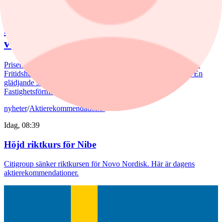
Idag, 07:15
Juli bjöd på billigare bostadsrätter – nu
väntar en aktiv marknad
Priserna på bostadsrätter sjönk i juli medan villapriserna ökade.
Fritidshusmarknaden bjöd samtidigt på månadens tredbrott. "En
glädjande signal", menar Liza Nyberg, tf VD för Svensk
Fastighetsförmedling.
nyheter
/
Aktierekommendationer
Idag, 08:39
Höjd riktkurs för Nibe
Citigroup sänker riktkursen för Novo Nordisk. Här är dagens
aktierekommendationer.