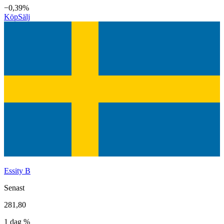
−0,39%
Köp
Sälj
Essity B
Senast
281,80
1 dag %