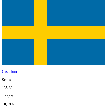
Castellum
Senast
135,80
1 dag %
−0,18%