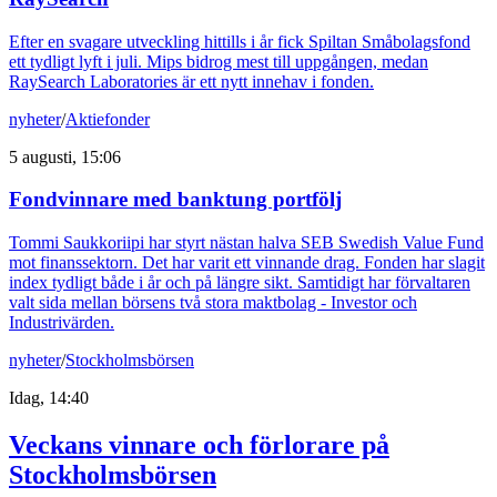
Efter en svagare utveckling hittills i år fick Spiltan Småbolagsfond
ett tydligt lyft i juli. Mips bidrog mest till uppgången, medan
RaySearch Laboratories är ett nytt innehav i fonden.
nyheter
/
Aktiefonder
5 augusti, 15:06
Fondvinnare med banktung portfölj
Tommi Saukkoriipi har styrt nästan halva SEB Swedish Value Fund
mot finanssektorn. Det har varit ett vinnande drag. Fonden har slagit
index tydligt både i år och på längre sikt. Samtidigt har förvaltaren
valt sida mellan börsens två stora maktbolag - Investor och
Industrivärden.
nyheter
/
Stockholmsbörsen
Idag, 14:40
Veckans vinnare och förlorare på
Stockholmsbörsen