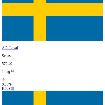
Alfa Laval
Senast
572,40
1 dag %
0,88%
Köp
Sälj