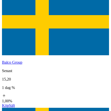
Balco Group
Senast
15,20
1 dag %
1,00%
Köp
Sälj