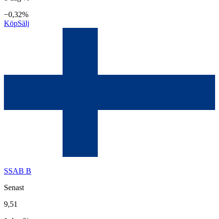
−0,32%
Köp
Sälj
SSAB B
Senast
9,51