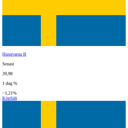
Husqvarna B
Senast
39,98
1 dag %
−1,21%
Köp
Sälj