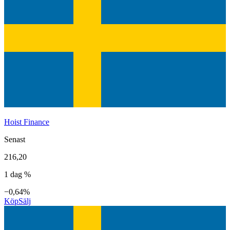
Hoist Finance
Senast
216,20
1 dag %
−0,64%
Köp
Sälj