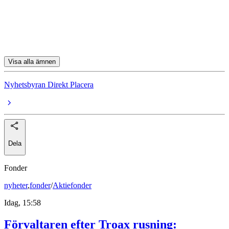
Alfa Laval
Hoist
Balco
Visa alla ämnen
Nyhetsbyran Direkt Placera
Dela
Fonder
nyheter
,
fonder
/
Aktiefonder
Idag, 15:58
Förvaltaren efter Troax rusning: