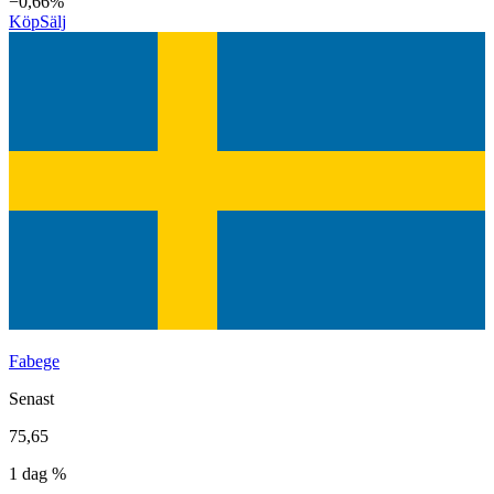
−0,66%
Köp
Sälj
Fabege
Senast
75,65
1 dag %