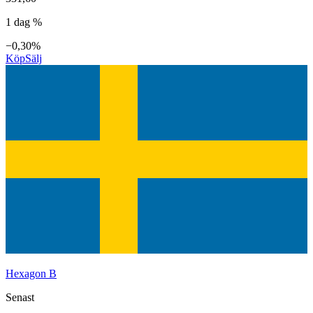
1 dag %
−0,30%
Köp
Sälj
Hexagon B
Senast