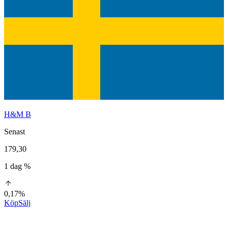
H&M B
Senast
179,30
1 dag %
0,17%
Köp
Sälj