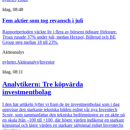
Idag, 08:48
Fem aktier som tog revansch i juli
Rapportperioden väckte liv i flera av börsens tidigare förlorare.
Troax rusade 37% under juli, medan Hexpol, Billerud och BE
Group steg mellan 18 till 23%.
Aktieanalys
nyheter
,
Aktieanalys
/
Investor
Idag, 08:11
Analytikern: Tre köpvärda
investmentbolag
I den här artikeln lyfter vi fram de tre investmentbolag som i dag
uppvisar den starkaste tekniska bilden enligt vår nya Investtech
Score, som sammanfattar den tekniska bedömningen av en aktie på
en skala från –100 till +100, där högre värden indikerar en starkare
köpsignal och lägre värden en starkare säljsignal enligt Investtechs