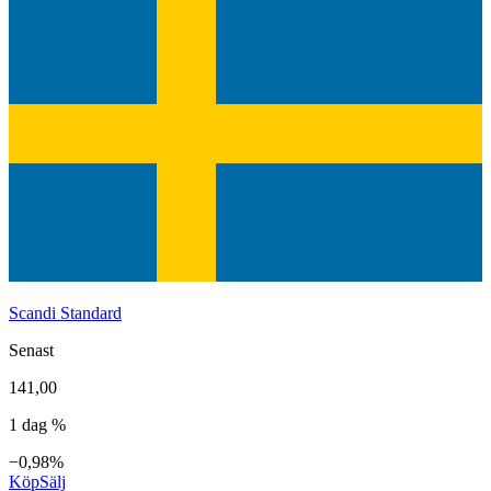
Scandi Standard
Senast
141,00
1 dag %
−0,98%
Köp
Sälj