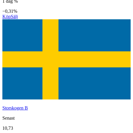
1 dag %
−0,31%
Köp
Sälj
Storskogen B
Senast
10,73