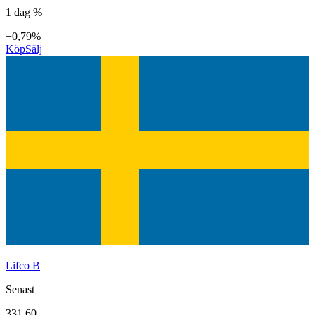
1 dag %
−0,79%
Köp
Sälj
Lifco B
Senast
331,60