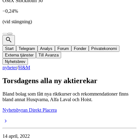
OMX Stockholm 30
−0,24%
(vid stängning)
Start
Telegram
Analys
Forum
Fonder
Privatekonomi
Externa tjänster
Till Avanza
Nyhetsbrev
nyheter
/
H&M
Torsdagens alla ny aktierekar
Bland bolag som fått nya riktkurser och rekommendationer finns
bland annat Husqvarna, Alfa Laval och Hoist.
Nyhetsbyran Direkt Placera
14 april, 2022