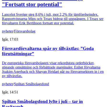
"Fortsatt stor potential"
Lancelot Sverige steg 8,6% i juli, mot 2,2% för jämförelseindex.
Rapportvinnarna Mips och Troax bidrog till uppgången. I Troax ser
förvaltaren Erik Bertilsson fortsatt stor potential.
nyheter
/
Försvarsbolag
Igår, 17:03
Försvarsförvaltarna spår ny tillväxtfas: ”Goda
förutsättningar”
De europeiska försvarsbolagen visar rekordstora orderböcker,
stigande omsättning och förbättrade marginaler. Enligt förvaltarna
Joakim Agerback och Shayan Heidari går nu försvarssektorn in i en
ny tillväxtfas.
nyheter
/
Spiltan Småbolagsfond
Igår, 14:51
Spiltan Småbolagsfond lyfte i juli – tar in
RaySearch