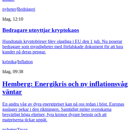
nyheter
/
Bedrägeri
Idag, 12:10
Bedragare utnyttjar kryptokaos
Hundratals kryptobörser blev olagliga i EU den 1 juli. Nu poserar
bedragare som myndigheter med förfalskade dokument för att lura
kunder på deras pengar.
krönika
/
Inflation
Idag, 09:38
Hemberg: Energikris och ny inflationsvåg
väntar
En andra våg av dyra energipriser kan nå oss redan i höst. Europas
gaslager pekar i den riktningen. Samtidigt möter svenskarna
besvärligt höga elpriser, fyra kronor dyrare bensin och att
matpriserna tickar uppåt.
nyheter
/
Troax