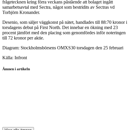
frågetecknen kring förra veckans påstående att bolaget ingått
samarbetsavtal med Sectra, något som bestridits av Sectras vd
Torbjörn Kronander.
Desenio, som säljer väggkonst på nätet, handlades till 88:70 kronor i
torsdagens debut på First North. Det innebar en ökning med 23
procent jämfört med den placing som genomfördes inför noteringen
till 72 kronor per aktie.
Diagram: Stockholmsbörsens OMXS30 torsdagen den 25 februari
Källa: Infront
Ämnen i artikeln
Nordea
SEB
Handelsbanken
Astra Zeneca
Elekta