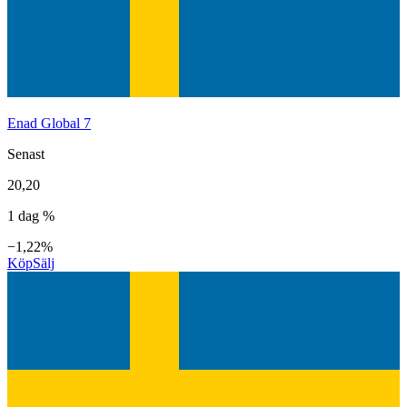
Enad Global 7
Senast
20,20
1 dag %
−1,22%
Köp
Sälj