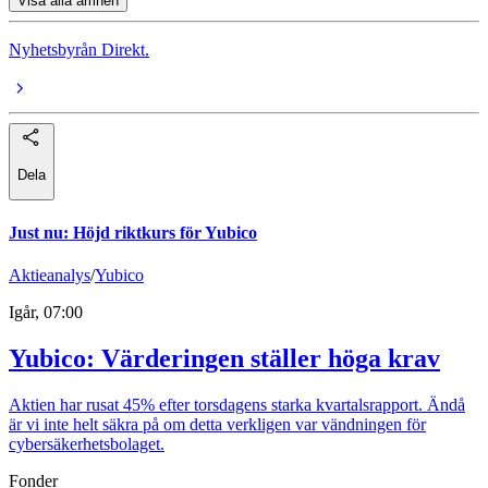
Visa alla ämnen
Nyhetsbyrån Direkt.
Dela
Just nu
:
Höjd riktkurs för Yubico
Aktieanalys
/
Yubico
Igår, 07:00
Yubico: Värderingen ställer höga krav
Aktien har rusat 45% efter torsdagens starka kvartalsrapport. Ändå
är vi inte helt säkra på om detta verkligen var vändningen för
cybersäkerhetsbolaget.
Fonder