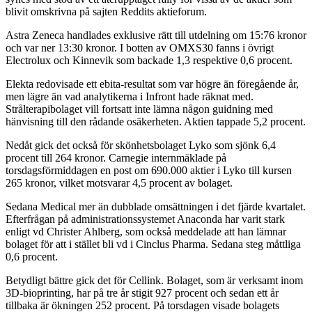
blivit omskrivna på sajten Reddits aktieforum.
Astra Zeneca handlades exklusive rätt till utdelning om 15:76 kronor
och var ner 13:30 kronor. I botten av OMXS30 fanns i övrigt
Electrolux och Kinnevik som backade 1,3 respektive 0,6 procent.
Elekta redovisade ett ebita-resultat som var högre än föregående år,
men lägre än vad analytikerna i Infront hade räknat med.
Strålterapibolaget vill fortsatt inte lämna någon guidning med
hänvisning till den rådande osäkerheten. Aktien tappade 5,2 procent.
Nedåt gick det också för skönhetsbolaget Lyko som sjönk 6,4
procent till 264 kronor. Carnegie internmäklade på
torsdagsförmiddagen en post om 690.000 aktier i Lyko till kursen
265 kronor, vilket motsvarar 4,5 procent av bolaget.
Sedana Medical mer än dubblade omsättningen i det fjärde kvartalet.
Efterfrågan på administrationssystemet Anaconda har varit stark
enligt vd Christer Ahlberg, som också meddelade att han lämnar
bolaget för att i stället bli vd i Cinclus Pharma. Sedana steg måttliga
0,6 procent.
Betydligt bättre gick det för Cellink. Bolaget, som är verksamt inom
3D-bioprinting, har på tre år stigit 927 procent och sedan ett år
tillbaka är ökningen 252 procent. På torsdagen visade bolagets