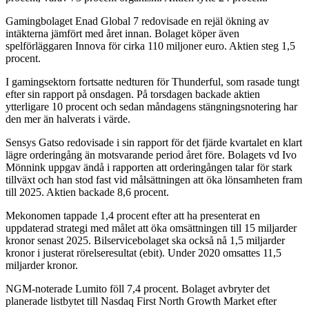
Gamingbolaget Enad Global 7 redovisade en rejäl ökning av
intäkterna jämfört med året innan. Bolaget köper även
spelförläggaren Innova för cirka 110 miljoner euro. Aktien steg 1,5
procent.
I gamingsektorn fortsatte nedturen för Thunderful, som rasade tungt
efter sin rapport på onsdagen. På torsdagen backade aktien
ytterligare 10 procent och sedan måndagens stängningsnotering har
den mer än halverats i värde.
Sensys Gatso redovisade i sin rapport för det fjärde kvartalet en klart
lägre orderingång än motsvarande period året före. Bolagets vd Ivo
Mönnink uppgav ändå i rapporten att orderingången talar för stark
tillväxt och han stod fast vid målsättningen att öka lönsamheten fram
till 2025. Aktien backade 8,6 procent.
Mekonomen tappade 1,4 procent efter att ha presenterat en
uppdaterad strategi med målet att öka omsättningen till 15 miljarder
kronor senast 2025. Bilservicebolaget ska också nå 1,5 miljarder
kronor i justerat rörelseresultat (ebit). Under 2020 omsattes 11,5
miljarder kronor.
NGM-noterade Lumito föll 7,4 procent. Bolaget avbryter det
planerade listbytet till Nasdaq First North Growth Market efter