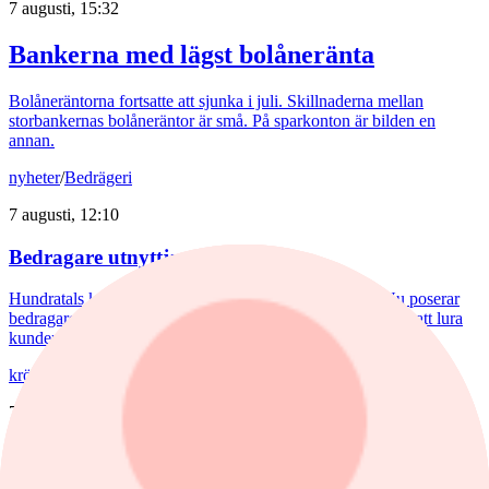
7 augusti, 15:32
Bankerna med lägst bolåneränta
Bolåneräntorna fortsatte att sjunka i juli. Skillnaderna mellan
storbankernas bolåneräntor är små. På sparkonton är bilden en
annan.
nyheter
/
Bedrägeri
7 augusti, 12:10
Bedragare utnyttjar kryptokaos
Hundratals kryptobörser blev olagliga i EU den 1 juli. Nu poserar
bedragare som myndigheter med förfalskade dokument för att lura
kunder på deras pengar.
krönika
/
Inflation
7 augusti, 09:38
Hemberg: Energikris och ny inflationsvåg
väntar