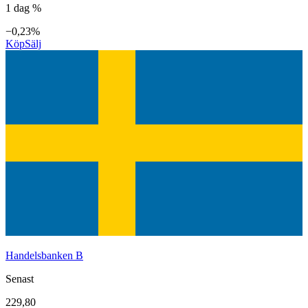
1 dag %
−0,23%
Köp
Sälj
Handelsbanken B
Senast
229,80