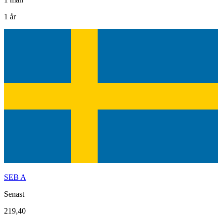
1 år
SEB A
Senast
219,40