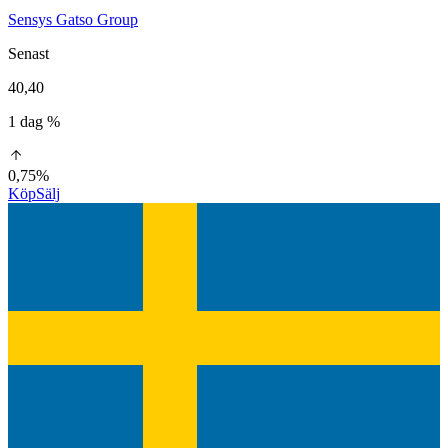
Sensys Gatso Group
Senast
40,40
1 dag %
0,75%
Köp
Sälj