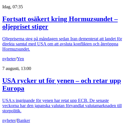
Idag, 07:35
Fortsatt osäkert kring Hormuzsundet –
oljepriset stiger
Oljepriserna steg på måndagen sedan Iran dementerat att landet för
direkta samtal med USA om att avsluta konflikten och återöppna
Hormuzsundet.
nyheter
/
Yen
7 augusti, 13:00
USA rycker ut för yenen – och retar upp
Europa
USA:s ingripande för yenen har retat upp ECB. De senaste
veckorna har den japanska valutan förvandlat valutamarknaden till
storpolitik.
nyheter
/
Banker