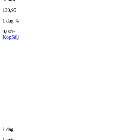
130,95
1 dag %
0,00%
Köp
Sälj
1 dag
1 mån