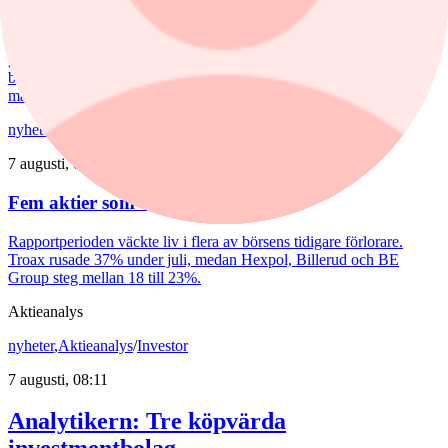
En andra våg av dyra energipriser kan nå oss redan i höst. Europas
gaslager pekar i den riktningen. Samtidigt möter svenskarna
besvärligt höga elpriser, fyra kronor dyrare bensin och att
matpriserna tickar uppåt.
nyheter
/
Troax
7 augusti, 08:48
Fem aktier som tog revansch i juli
Rapportperioden väckte liv i flera av börsens tidigare förlorare.
Troax rusade 37% under juli, medan Hexpol, Billerud och BE
Group steg mellan 18 till 23%.
Aktieanalys
nyheter
,
Aktieanalys
/
Investor
7 augusti, 08:11
Analytikern: Tre köpvärda