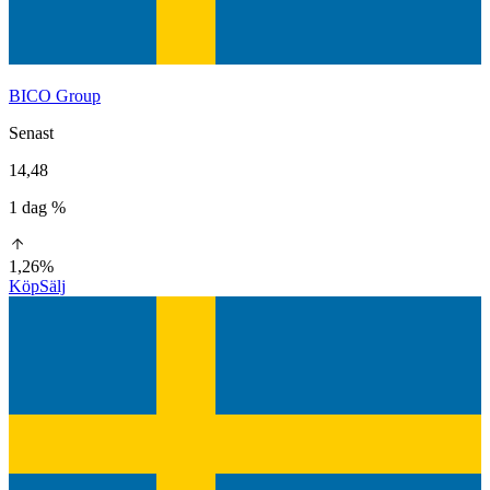
BICO Group
Senast
14,48
1 dag %
1,26%
Köp
Sälj