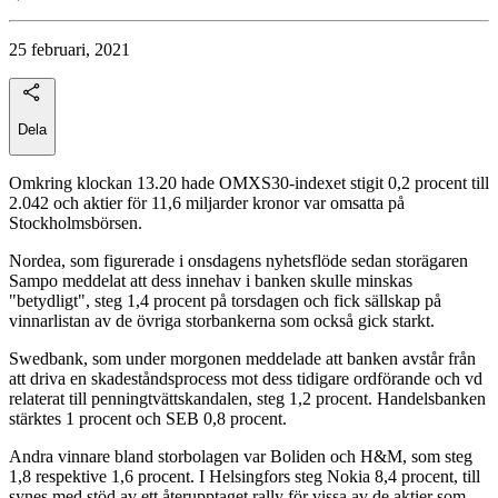
25 februari, 2021
Dela
Omkring klockan 13.20 hade OMXS30-indexet stigit 0,2 procent till
2.042 och aktier för 11,6 miljarder kronor var omsatta på
Stockholmsbörsen.
Nordea, som figurerade i onsdagens nyhetsflöde sedan storägaren
Sampo meddelat att dess innehav i banken skulle minskas
"betydligt", steg 1,4 procent på torsdagen och fick sällskap på
vinnarlistan av de övriga storbankerna som också gick starkt.
Swedbank, som under morgonen meddelade att banken avstår från
att driva en skadeståndsprocess mot dess tidigare ordförande och vd
relaterat till penningtvättskandalen, steg 1,2 procent. Handelsbanken
stärktes 1 procent och SEB 0,8 procent.
Andra vinnare bland storbolagen var Boliden och H&M, som steg
1,8 respektive 1,6 procent. I Helsingfors steg Nokia 8,4 procent, till
synes med stöd av ett återupptaget rally för vissa av de aktier som