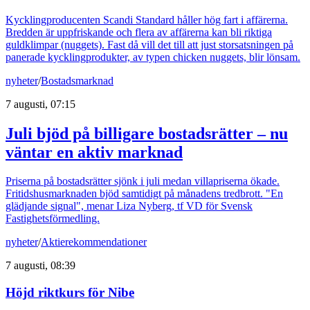
Kycklingproducenten Scandi Standard håller hög fart i affärerna.
Bredden är uppfriskande och flera av affärerna kan bli riktiga
guldklimpar (nuggets). Fast då vill det till att just storsatsningen på
panerade kycklingprodukter, av typen chicken nuggets, blir lönsam.
nyheter
/
Bostadsmarknad
7 augusti, 07:15
Juli bjöd på billigare bostadsrätter – nu
väntar en aktiv marknad
Priserna på bostadsrätter sjönk i juli medan villapriserna ökade.
Fritidshusmarknaden bjöd samtidigt på månadens tredbrott. "En
glädjande signal", menar Liza Nyberg, tf VD för Svensk
Fastighetsförmedling.
nyheter
/
Aktierekommendationer
7 augusti, 08:39
Höjd riktkurs för Nibe