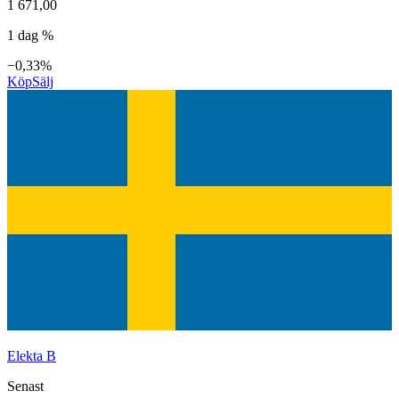
1 671,00
1 dag %
−0,33%
Köp
Sälj
Elekta B
Senast