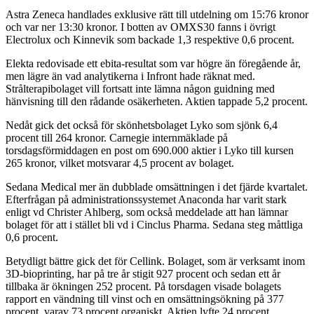
Astra Zeneca handlades exklusive rätt till utdelning om 15:76 kronor
och var ner 13:30 kronor. I botten av OMXS30 fanns i övrigt
Electrolux och Kinnevik som backade 1,3 respektive 0,6 procent.
Elekta redovisade ett ebita-resultat som var högre än föregående år,
men lägre än vad analytikerna i Infront hade räknat med.
Strålterapibolaget vill fortsatt inte lämna någon guidning med
hänvisning till den rådande osäkerheten. Aktien tappade 5,2 procent.
Nedåt gick det också för skönhetsbolaget Lyko som sjönk 6,4
procent till 264 kronor. Carnegie internmäklade på
torsdagsförmiddagen en post om 690.000 aktier i Lyko till kursen
265 kronor, vilket motsvarar 4,5 procent av bolaget.
Sedana Medical mer än dubblade omsättningen i det fjärde kvartalet.
Efterfrågan på administrationssystemet Anaconda har varit stark
enligt vd Christer Ahlberg, som också meddelade att han lämnar
bolaget för att i stället bli vd i Cinclus Pharma. Sedana steg måttliga
0,6 procent.
Betydligt bättre gick det för Cellink. Bolaget, som är verksamt inom
3D-bioprinting, har på tre år stigit 927 procent och sedan ett år
tillbaka är ökningen 252 procent. På torsdagen visade bolagets
rapport en vändning till vinst och en omsättningsökning på 377
procent, varav 73 procent organiskt. Aktien lyfte 24 procent.