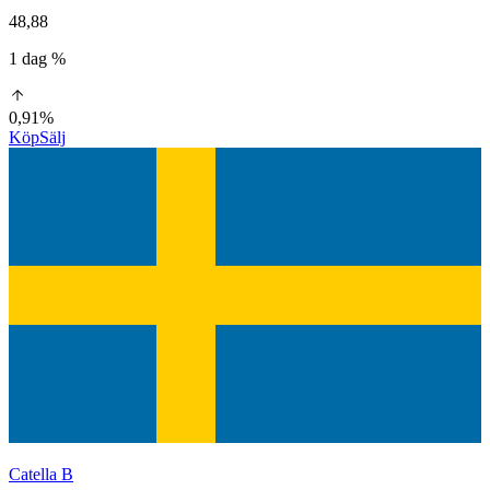
48,88
1 dag %
0,91%
Köp
Sälj
Catella B