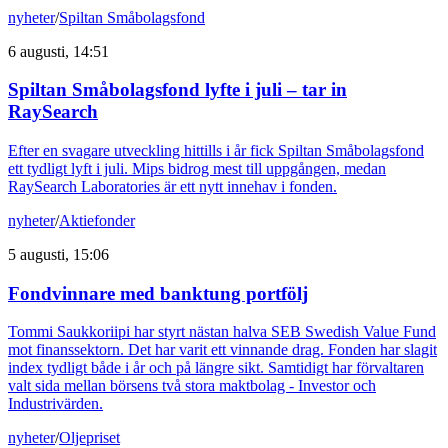
nyheter
/
Spiltan Småbolagsfond
6 augusti, 14:51
Spiltan Småbolagsfond lyfte i juli – tar in
RaySearch
Efter en svagare utveckling hittills i år fick Spiltan Småbolagsfond
ett tydligt lyft i juli. Mips bidrog mest till uppgången, medan
RaySearch Laboratories är ett nytt innehav i fonden.
nyheter
/
Aktiefonder
5 augusti, 15:06
Fondvinnare med banktung portfölj
Tommi Saukkoriipi har styrt nästan halva SEB Swedish Value Fund
mot finanssektorn. Det har varit ett vinnande drag. Fonden har slagit
index tydligt både i år och på längre sikt. Samtidigt har förvaltaren
valt sida mellan börsens två stora maktbolag - Investor och
Industrivärden.
nyheter
/
Oljepriset