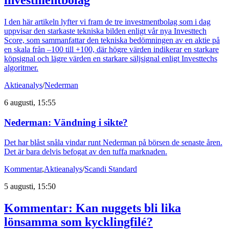
investmentbolag
I den här artikeln lyfter vi fram de tre investmentbolag som i dag
uppvisar den starkaste tekniska bilden enligt vår nya Investtech
Score, som sammanfattar den tekniska bedömningen av en aktie på
en skala från –100 till +100, där högre värden indikerar en starkare
köpsignal och lägre värden en starkare säljsignal enligt Investtechs
algoritmer.
Aktieanalys
/
Nederman
6 augusti, 15:55
Nederman: Vändning i sikte?
Det har blåst snåla vindar runt Nederman på börsen de senaste åren.
Det är bara delvis befogat av den tuffa marknaden.
Kommentar
,
Aktieanalys
/
Scandi Standard
5 augusti, 15:50
Kommentar: Kan nuggets bli lika
lönsamma som kycklingfilé?