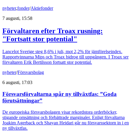
nyheter
,
fonder
/
Aktiefonder
7 augusti, 15:58
Förvaltaren efter Troax rusning:
"Fortsatt stor potential"
Lancelot Sverige steg 8,6% i juli, mot 2,2% för jämförelseindex.
Rapportvinnarna Mips och Troax bidrog till uppgången. I Troax ser
förvaltaren Erik Bertilsson fortsatt stor potential.
nyheter
/
Försvarsbolag
6 augusti, 17:03
Försvarsförvaltarna spår ny tillväxtfas: ”Goda
förutsättningar”
De europeiska försvarsbolagen visar rekordstora orderböcker,
stigande omsättning och förbättrade marginaler. Enligt förvaltarna
Joakim Agerback och Shayan Heidari går nu försvarssektorn in i en
ny tillväxtfas.