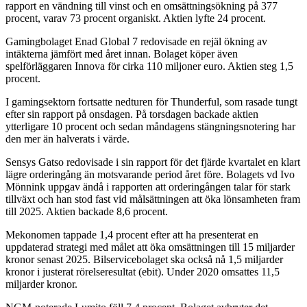
rapport en vändning till vinst och en omsättningsökning på 377
procent, varav 73 procent organiskt. Aktien lyfte 24 procent.
Gamingbolaget Enad Global 7 redovisade en rejäl ökning av
intäkterna jämfört med året innan. Bolaget köper även
spelförläggaren Innova för cirka 110 miljoner euro. Aktien steg 1,5
procent.
I gamingsektorn fortsatte nedturen för Thunderful, som rasade tungt
efter sin rapport på onsdagen. På torsdagen backade aktien
ytterligare 10 procent och sedan måndagens stängningsnotering har
den mer än halverats i värde.
Sensys Gatso redovisade i sin rapport för det fjärde kvartalet en klart
lägre orderingång än motsvarande period året före. Bolagets vd Ivo
Mönnink uppgav ändå i rapporten att orderingången talar för stark
tillväxt och han stod fast vid målsättningen att öka lönsamheten fram
till 2025. Aktien backade 8,6 procent.
Mekonomen tappade 1,4 procent efter att ha presenterat en
uppdaterad strategi med målet att öka omsättningen till 15 miljarder
kronor senast 2025. Bilservicebolaget ska också nå 1,5 miljarder
kronor i justerat rörelseresultat (ebit). Under 2020 omsattes 11,5
miljarder kronor.