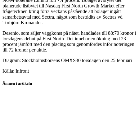
NGM-noterade Lumito föll 7,4 procent. Bolaget avbryter det
planerade listbytet till Nasdaq First North Growth Market efter
frågetecknen kring förra veckans påstående att bolaget ingått
samarbetsavtal med Sectra, något som bestridits av Sectras vd
Torbjörn Kronander.
Desenio, som säljer väggkonst på nätet, handlades till 88:70 kronor i
torsdagens debut på First North. Det innebar en ökning med 23
procent jämfört med den placing som genomfördes inför noteringen
till 72 kronor per aktie.
Diagram: Stockholmsbörsens OMXS30 torsdagen den 25 februari
Källa: Infront
Ämnen i artikeln
Nordea
SEB
Handelsbanken
Astra Zeneca
Elekta