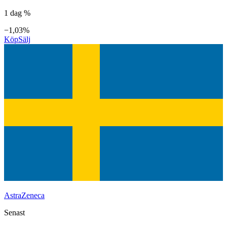
1 dag %
−1,03%
Köp
Sälj
AstraZeneca
Senast