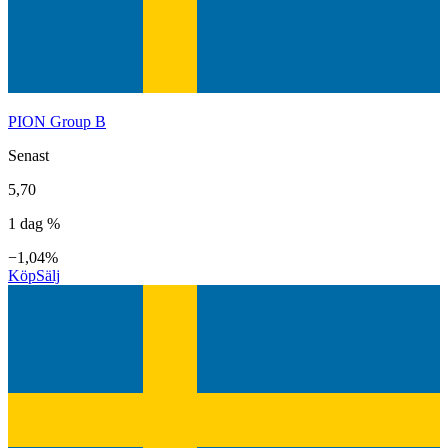
PION Group B
Senast
5,70
1 dag %
−1,04%
Köp
Sälj