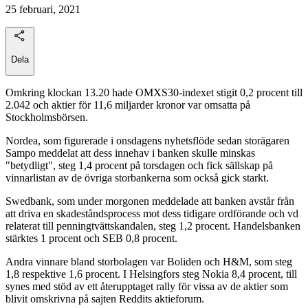
25 februari, 2021
Dela
Omkring klockan 13.20 hade OMXS30-indexet stigit 0,2 procent till
2.042 och aktier för 11,6 miljarder kronor var omsatta på
Stockholmsbörsen.
Nordea, som figurerade i onsdagens nyhetsflöde sedan storägaren
Sampo meddelat att dess innehav i banken skulle minskas
"betydligt", steg 1,4 procent på torsdagen och fick sällskap på
vinnarlistan av de övriga storbankerna som också gick starkt.
Swedbank, som under morgonen meddelade att banken avstår från
att driva en skadeståndsprocess mot dess tidigare ordförande och vd
relaterat till penningtvättskandalen, steg 1,2 procent. Handelsbanken
stärktes 1 procent och SEB 0,8 procent.
Andra vinnare bland storbolagen var Boliden och H&M, som steg
1,8 respektive 1,6 procent. I Helsingfors steg Nokia 8,4 procent, till
synes med stöd av ett återupptaget rally för vissa av de aktier som
blivit omskrivna på sajten Reddits aktieforum.