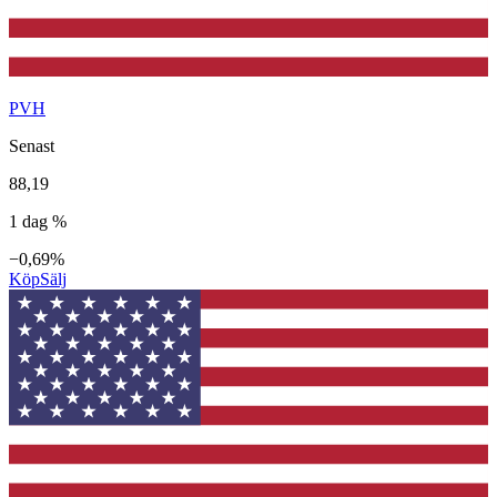
PVH
Senast
88,19
1 dag %
−0,69%
Köp
Sälj