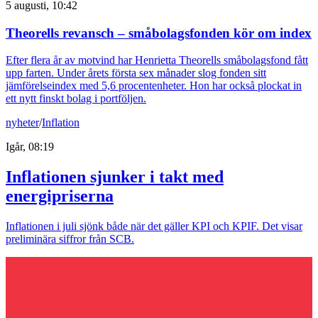
5 augusti, 10:42
Theorells revansch – småbolagsfonden kör om index
Efter flera år av motvind har Henrietta Theorells småbolagsfond fått
upp farten. Under årets första sex månader slog fonden sitt
jämförelseindex med 5,6 procentenheter. Hon har också plockat in
ett nytt finskt bolag i portföljen.
nyheter
/
Inflation
Igår, 08:19
Inflationen sjunker i takt med
energipriserna
Inflationen i juli sjönk både när det gäller KPI och KPIF. Det visar
preliminära siffror från SCB.