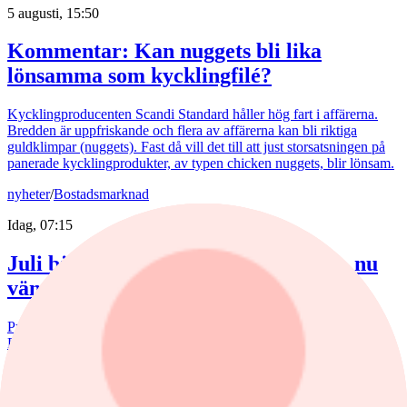
5 augusti, 15:50
Kommentar: Kan nuggets bli lika
lönsamma som kycklingfilé?
Kycklingproducenten Scandi Standard håller hög fart i affärerna.
Bredden är uppfriskande och flera av affärerna kan bli riktiga
guldklimpar (nuggets). Fast då vill det till att just storsatsningen på
panerade kycklingprodukter, av typen chicken nuggets, blir lönsam.
nyheter
/
Bostadsmarknad
Idag, 07:15
Juli bjöd på billigare bostadsrätter – nu
väntar en aktiv marknad
Priserna på bostadsrätter sjönk i juli medan villapriserna ökade.
Fritidshusmarknaden bjöd samtidigt på månadens tredbrott. "En
glädjande signal", menar Liza Nyberg, tf VD för Svensk
Fastighetsförmedling.
nyheter
/
Aktierekommendationer