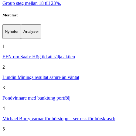
Group steg mellan 18 till 23%.
Mest läst
Nyheter
Analyser
1
EFN om Saab: Hög tid att sälja aktien
2
Lundin Minings resultat sämre än väntat
3
Fondvinnare med banktung portfölj
4
Michael Burry varnar för börstopp – ser risk för börskrasch
5