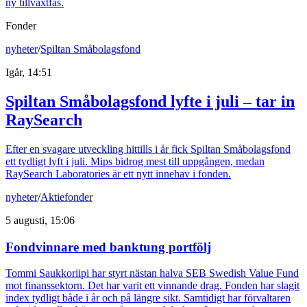
ny tillväxtfas.
Fonder
nyheter
/
Spiltan Småbolagsfond
Igår, 14:51
Spiltan Småbolagsfond lyfte i juli – tar in
RaySearch
Efter en svagare utveckling hittills i år fick Spiltan Småbolagsfond
ett tydligt lyft i juli. Mips bidrog mest till uppgången, medan
RaySearch Laboratories är ett nytt innehav i fonden.
nyheter
/
Aktiefonder
5 augusti, 15:06
Fondvinnare med banktung portfölj
Tommi Saukkoriipi har styrt nästan halva SEB Swedish Value Fund
mot finanssektorn. Det har varit ett vinnande drag. Fonden har slagit
index tydligt både i år och på längre sikt. Samtidigt har förvaltaren