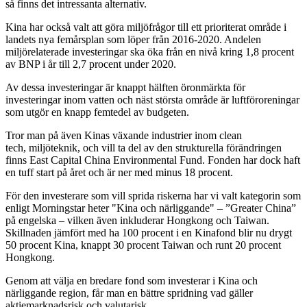
så finns det intressanta alternativ.
Kina har också valt att göra miljöfrågor till ett prioriterat område i
landets nya femårsplan som löper från 2016-2020. Andelen
miljörelaterade investeringar ska öka från en nivå kring 1,8 procent
av BNP i år till 2,7 procent under 2020.
Av dessa investeringar är knappt hälften öronmärkta för
investeringar inom vatten och näst största område är luftföroreningar
som utgör en knapp femtedel av budgeten.
Tror man på även Kinas växande industrier inom clean
tech, miljöteknik, och vill ta del av den strukturella förändringen
finns East Capital China Environmental Fund. Fonden har dock haft
en tuff start på året och är ner med minus 18 procent.
För den investerare som vill sprida riskerna har vi valt kategorin som
enligt Morningstar heter "Kina och närliggande" – ”Greater China”
på engelska – vilken även inkluderar Hongkong och Taiwan.
Skillnaden jämfört med ha 100 procent i en Kinafond blir nu drygt
50 procent Kina, knappt 30 procent Taiwan och runt 20 procent
Hongkong.
Genom att välja en bredare fond som investerar i Kina och
närliggande region, får man en bättre spridning vad gäller
aktiemarknadsrisk och valutarisk.