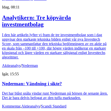
Idag, 08:11
Analytikern: Tre köpvärda
investmentbolag
I den här artikeln lyfter vi fram de tre investmentbolag som i dag
uppvisar den starkaste tekniska bilden enligt vår nya Investtech
Score, som sammanfattar den tekniska bedömningen av en aktie på
en skala från –100 till +100, där högre värden indikerar en starkare
köpsignal och lägre värden en starkare säljsignal enligt Investtechs
algoritmer.
Aktieanalys
/
Nederman
Igår, 15:55
Nederman: Vändning i sikte?
Det har blåst snåla vindar runt Nederman på börsen de senaste åren.
Det är bara delvis befogat av den tuffa marknaden.
Kommentar
,
Aktieanalys
/
Scandi Standard