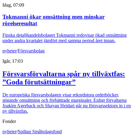
Idag, 07:09
Tokmanni ökar omsättning men minskar
rörelseresultat
Finska detaljhandelsbolaget Tokmanni redovisar ökad omsättning
under andra kvartalet jämfört med samma period året innan.
nyheter
/
Försvarsbolag
Igår, 17:03
Försvarsförvaltarna spår ny tillväxtfas:
”Goda förutsättningar”
De europeiska försvarsbolagen visar rekordstora orderböcker,
stigande omsättning och förbättrade marginaler. Enligt förvaltarna
Joakim Agerback och Shayan Heidari går nu försvarssektorn in i en
ny tillväxtfas.
Fonder
nyheter
/
Spiltan Småbolagsfond