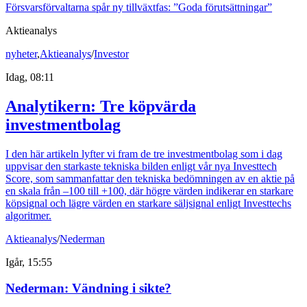
Försvarsförvaltarna spår ny tillväxtfas: ”Goda förutsättningar”
Aktieanalys
nyheter
,
Aktieanalys
/
Investor
Idag, 08:11
Analytikern: Tre köpvärda
investmentbolag
I den här artikeln lyfter vi fram de tre investmentbolag som i dag
uppvisar den starkaste tekniska bilden enligt vår nya Investtech
Score, som sammanfattar den tekniska bedömningen av en aktie på
en skala från –100 till +100, där högre värden indikerar en starkare
köpsignal och lägre värden en starkare säljsignal enligt Investtechs
algoritmer.
Aktieanalys
/
Nederman
Igår, 15:55
Nederman: Vändning i sikte?