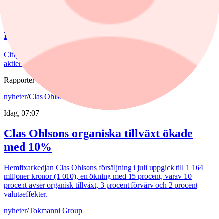
Idag, 08:39
Höjd riktkurs för Nibe
Citigroup sänker riktkursen för Novo Nordisk. Här är dagens
aktierekommendationer.
Rapporter
nyheter
/
Clas Ohlson
Idag, 07:07
Clas Ohlsons organiska tillväxt ökade
med 10%
Hemfixarkedjan Clas Ohlsons försäljning i juli uppgick till 1 164
miljoner kronor (1 010), en ökning med 15 procent, varav 10
procent avser organisk tillväxt, 3 procent förvärv och 2 procent
valutaeffekter.
nyheter
/
Tokmanni Group