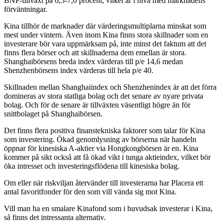
BNP-tillväxt på 6,5-7,0 procent, vilket är i nivå med marknadens
förväntningar.
Kina tillhör de marknader där värderingsmultiplarna minskat som
mest under vintern. Även inom Kina finns stora skillnader som en
investerare bör vara uppmärksam på, inte minst det faktum att det
finns flera börser och att skillnaderna dem emellan är stora.
Shanghaibörsens breda index värderas till p/e 14,6 medan
Shenzhenbörsens index värderas till hela p/e 40.
Skillnaden mellan Shanghaiindex och Shenzhenindex är att det förra
domineras av stora statliga bolag och det senare av nyare privata
bolag. Och för de senare är tillväxten väsentligt högre än för
snittbolaget på Shanghaibörsen.
Det finns flera positiva finanstekniska faktorer som talar för Kina
som investering. Ökad genomlysning av börserna när handeln
öppnar för kinesiska A-aktier via Hongkongbörsen är en. Kina
kommer på sikt också att få ökad vikt i tunga aktieindex, vilket bör
öka intresset och investeringsflödena till kinesiska bolag.
Om eller när riskviljan återvänder till investerarna har Placera ett
antal favoritfonder för den som vill vända sig mot Kina.
Vill man ha en smalare Kinafond som i huvudsak investerar i Kina,
så finns det intressanta alternativ.