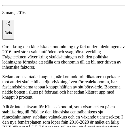
8 mars, 2016
Dela
Oron kring den kinesiska ekonomin tog ny fart under inledningen av
2016 med stora valutautflöden och svag börsutveckling.
Frågetecknen växer kring skuldsättningen och den politiska
ledningens förmåga att ställa om ekonomin till att bli mer driven av
inhemska faktorer.
Sedan oron startade i augusti, när konjunkturindikatorerna pekade
mot att det skulle bli en djupdykning även för realekonomin, har
fastlandsbörserna tappat knappt hälften av sitt börsvärde. Börserna
nådde botten i slutet på februari och har sedan klättrat upp med
knappt 8 procent.
Allt är inte nattsvart för Kinas ekonomi, som visar tecken på en
stabilisering till följd av den kinesiska centralbankens sju
räntesänkningar, stabilare valutakurs och en växande tjänstesektor. I
den nya femårsplanen som löper från 2016-2020 är målet en årlig