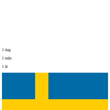
1 dag
1 mån
1 år