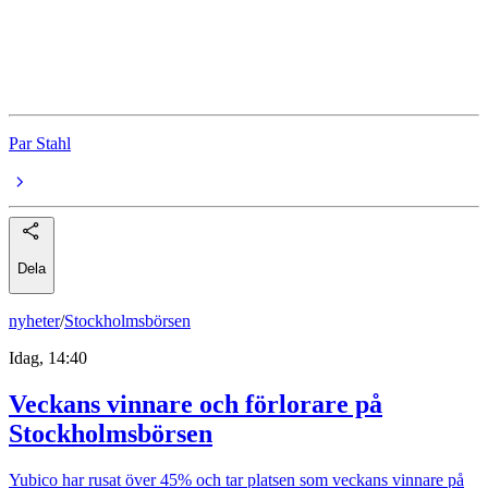
Handelsbanken Asien Småbolag (A1 SEK)
Invesco Greater China Equity A USD Acc
Par Stahl
Dela
nyheter
/
Stockholmsbörsen
Idag, 14:40
Veckans vinnare och förlorare på
Stockholmsbörsen
Yubico har rusat över 45% och tar platsen som veckans vinnare på