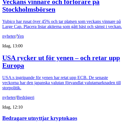
Veckans vinnare och förlorare på
Stockholmsbörsen
Yubico har rusat över 45% och tar platsen som veckans vinnare på
Large Cap. Placera listar aktierna som gått bäst och sämst i veckan.
nyheter
/
Yen
Idag, 13:00
USA rycker ut för yenen – och retar upp
Europa
USA:s ingripande för yenen har retat upp ECB. De senaste
veckorna har den japanska valutan förvandlat valutamarknaden till
storpolitik.
nyheter
/
Bedrägeri
Idag, 12:10
Bedragare utnyttjar kryptokaos