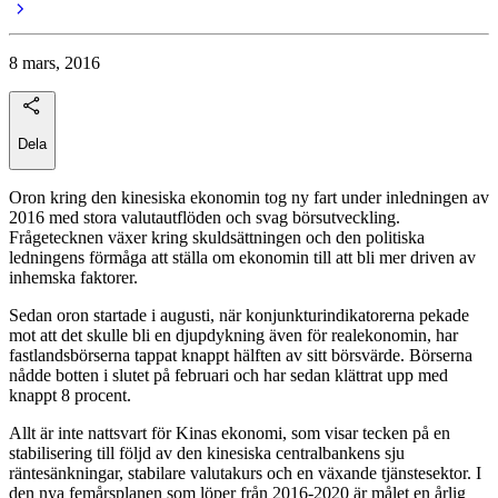
8 mars, 2016
Dela
Oron kring den kinesiska ekonomin tog ny fart under inledningen av
2016 med stora valutautflöden och svag börsutveckling.
Frågetecknen växer kring skuldsättningen och den politiska
ledningens förmåga att ställa om ekonomin till att bli mer driven av
inhemska faktorer.
Sedan oron startade i augusti, när konjunkturindikatorerna pekade
mot att det skulle bli en djupdykning även för realekonomin, har
fastlandsbörserna tappat knappt hälften av sitt börsvärde. Börserna
nådde botten i slutet på februari och har sedan klättrat upp med
knappt 8 procent.
Allt är inte nattsvart för Kinas ekonomi, som visar tecken på en
stabilisering till följd av den kinesiska centralbankens sju
räntesänkningar, stabilare valutakurs och en växande tjänstesektor. I
den nya femårsplanen som löper från 2016-2020 är målet en årlig