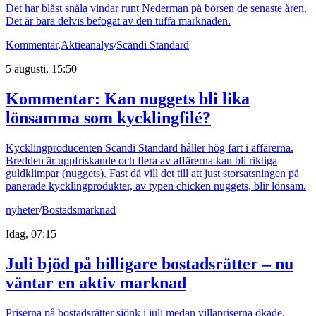
Det har blåst snåla vindar runt Nederman på börsen de senaste åren.
Det är bara delvis befogat av den tuffa marknaden.
Kommentar
,
Aktieanalys
/
Scandi Standard
5 augusti, 15:50
Kommentar: Kan nuggets bli lika
lönsamma som kycklingfilé?
Kycklingproducenten Scandi Standard håller hög fart i affärerna.
Bredden är uppfriskande och flera av affärerna kan bli riktiga
guldklimpar (nuggets). Fast då vill det till att just storsatsningen på
panerade kycklingprodukter, av typen chicken nuggets, blir lönsam.
nyheter
/
Bostadsmarknad
Idag, 07:15
Juli bjöd på billigare bostadsrätter – nu
väntar en aktiv marknad
Priserna på bostadsrätter sjönk i juli medan villapriserna ökade.