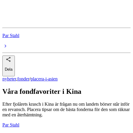
Handelsbanken Asien Småbolag (A1 SEK)
Invesco Greater China Equity A USD Acc
Par Stahl
Dela
nyheter
,
fonder
/
placera-i-asien
Våra fondfavoriter i Kina
Efter fjolårets krasch i Kina är frågan nu om landets börser står inför
en revansch. Placera tipsar om de bästa fonderna för den som räknar
med en återhämtning.
Par Stahl