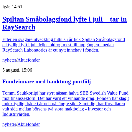
Igår, 14:51
Spiltan Småbolagsfond lyfte i juli – tar in
RaySearch
Efter en svagare utveckling hittills i år fick Spiltan Småbolagsfond
ett tydligt lyft i juli. Mips bidrog mest till uppgången, medan
RaySearch Laboratories är ett nytt innehav i fonden.
nyheter
/
Aktiefonder
5 augusti, 15:06
Fondvinnare med banktung portfölj
Tommi Saukkoriipi har styrt nästan halva SEB Swedish Value Fund
mot finanssektorn. Det har varit ett vinnande drag. Fonden har slagit
index tydligt både i år och på längre sikt. Samtidigt har förvaltaren
valt sida mellan börsens två stora maktbolag - Investor och
Industrivärden.
nyheter
/
Aktiefonder