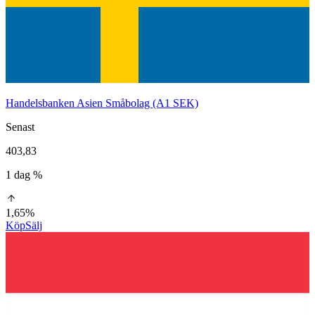
Handelsbanken Asien Småbolag (A1 SEK)
Senast
403,83
1 dag %
1,65%
Köp
Sälj