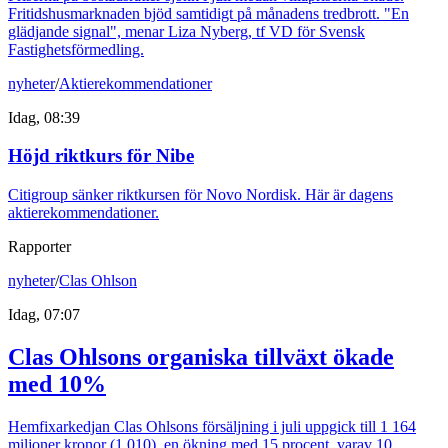
Fritidshusmarknaden bjöd samtidigt på månadens tredbrott. "En
glädjande signal", menar Liza Nyberg, tf VD för Svensk
Fastighetsförmedling.
nyheter
/
Aktierekommendationer
Idag, 08:39
Höjd riktkurs för Nibe
Citigroup sänker riktkursen för Novo Nordisk. Här är dagens
aktierekommendationer.
Rapporter
nyheter
/
Clas Ohlson
Idag, 07:07
Clas Ohlsons organiska tillväxt ökade
med 10%
Hemfixarkedjan Clas Ohlsons försäljning i juli uppgick till 1 164
miljoner kronor (1 010), en ökning med 15 procent, varav 10