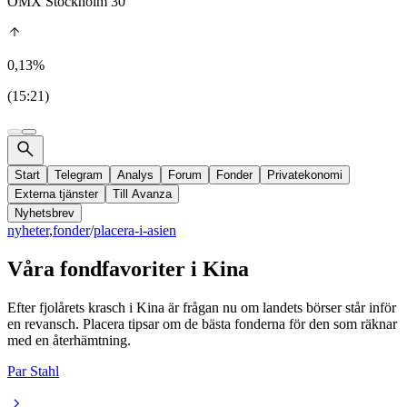
OMX Stockholm 30
0,13%
(15:21)
Start
Telegram
Analys
Forum
Fonder
Privatekonomi
Externa tjänster
Till Avanza
Nyhetsbrev
nyheter
,
fonder
/
placera-i-asien
Våra fondfavoriter i Kina
Efter fjolårets krasch i Kina är frågan nu om landets börser står inför
en revansch. Placera tipsar om de bästa fonderna för den som räknar
med en återhämtning.
Par Stahl