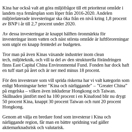
Kina har också valt att göra miljöfrågor till ett prioriterat område i
landets nya femårsplan som löper från 2016-2020. Andelen
miljörelaterade investeringar ska öka från en nivå kring 1,8 procent
av BNP i år till 2,7 procent under 2020.
Av dessa investeringar är knappt hälften öronmärkta för
investeringar inom vatten och näst största område är luftföroreningar
som utgör en knapp femtedel av budgeten.
Tror man på även Kinas växande industrier inom clean
tech, miljöteknik, och vill ta del av den strukturella förändringen
finns East Capital China Environmental Fund. Fonden har dock haft
en tuff start på året och är ner med minus 18 procent.
För den investerare som vill sprida riskerna har vi valt kategorin som
enligt Morningstar heter "Kina och närliggande" – ”Greater China”
på engelska – vilken även inkluderar Hongkong och Taiwan.
Skillnaden jämfört med ha 100 procent i en Kinafond blir nu drygt
50 procent Kina, knappt 30 procent Taiwan och runt 20 procent
Hongkong.
Genom att välja en bredare fond som investerar i Kina och
närliggande region, får man en bättre spridning vad gäller
aktiemarknadsrisk och valutarisk.