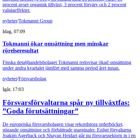
procent avser organisk tillväxt, 3 procent förvärv och 2 procent
valutaeffekter.
nyheter
/
Tokmanni Group
Idag, 07:09
Tokmanni ökar omsättning men minskar
rörelseresultat
Finska detaljhandelsbolaget Tokmanni redovisar ökad omsättning
under andra kvartalet jämfört med samma period året innan.
nyheter
/
Försvarsbolag
Igår, 17:03
Försvarsförvaltarna spår ny tillväxtfas:
”Goda förutsättningar”
De europeiska försvarsbolagen visar rekordstora orderböcker,
stigande omsättning och förbättrade marginaler. Enligt förvaltarna
Joakim Agerback och Shayan Heidari går nu försvarssektorn in i en