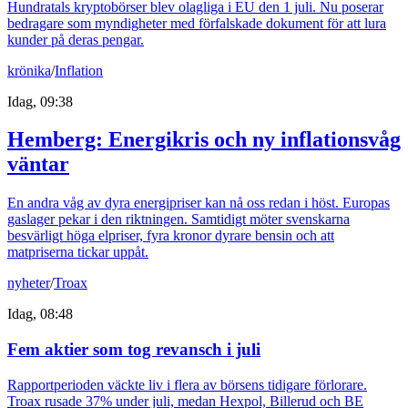
Hundratals kryptobörser blev olagliga i EU den 1 juli. Nu poserar
bedragare som myndigheter med förfalskade dokument för att lura
kunder på deras pengar.
krönika
/
Inflation
Idag, 09:38
Hemberg: Energikris och ny inflationsvåg
väntar
En andra våg av dyra energipriser kan nå oss redan i höst. Europas
gaslager pekar i den riktningen. Samtidigt möter svenskarna
besvärligt höga elpriser, fyra kronor dyrare bensin och att
matpriserna tickar uppåt.
nyheter
/
Troax
Idag, 08:48
Fem aktier som tog revansch i juli
Rapportperioden väckte liv i flera av börsens tidigare förlorare.
Troax rusade 37% under juli, medan Hexpol, Billerud och BE