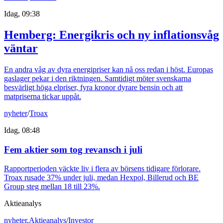
Idag, 09:38
Hemberg: Energikris och ny inflationsvåg
väntar
En andra våg av dyra energipriser kan nå oss redan i höst. Europas
gaslager pekar i den riktningen. Samtidigt möter svenskarna
besvärligt höga elpriser, fyra kronor dyrare bensin och att
matpriserna tickar uppåt.
nyheter
/
Troax
Idag, 08:48
Fem aktier som tog revansch i juli
Rapportperioden väckte liv i flera av börsens tidigare förlorare.
Troax rusade 37% under juli, medan Hexpol, Billerud och BE
Group steg mellan 18 till 23%.
Aktieanalys
nyheter
,
Aktieanalys
/
Investor