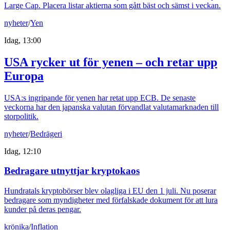
Large Cap. Placera listar aktierna som gått bäst och sämst i veckan.
nyheter
/
Yen
Idag, 13:00
USA rycker ut för yenen – och retar upp
Europa
USA:s ingripande för yenen har retat upp ECB. De senaste
veckorna har den japanska valutan förvandlat valutamarknaden till
storpolitik.
nyheter
/
Bedrägeri
Idag, 12:10
Bedragare utnyttjar kryptokaos
Hundratals kryptobörser blev olagliga i EU den 1 juli. Nu poserar
bedragare som myndigheter med förfalskade dokument för att lura
kunder på deras pengar.
krönika
/
Inflation