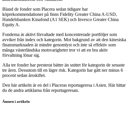
Bland de fonder som Placera sedan tidigare har
köprekommendationer på finns Fidelity Greater China A-USD,
Handelsbanken Kinafond (A1 SEK) och Invesco Greater China
Equity A.
Fonderna är aktivt förvaltade med koncentrerade portföljer som
avviker från index och kategorin. Mot bakgrund av att den kinesiska
finansmarknaden är mindre genomlyst och inte så effektiv som
många västerländska motsvarigheter tror vi att en bra aktiv
förvaltning lönar sig.
Alla tre fonder har presterat bättre än snittet för kategorin de senaste
tre åren. Dessutom till en lägre risk. Kategorin har gått ner minus 6
procent sedan årsskiftet.
Den här artikeln är en del i Placeras reportageresa i Asien. Här hittar
du de andra artiklarna från reportageresan.
Ämnen i artikeln
placera-i-asien
fonder
Fidelity Greater China A-Dis-USD