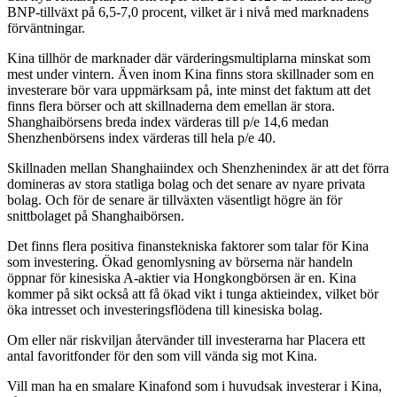
BNP-tillväxt på 6,5-7,0 procent, vilket är i nivå med marknadens
förväntningar.
Kina tillhör de marknader där värderingsmultiplarna minskat som
mest under vintern. Även inom Kina finns stora skillnader som en
investerare bör vara uppmärksam på, inte minst det faktum att det
finns flera börser och att skillnaderna dem emellan är stora.
Shanghaibörsens breda index värderas till p/e 14,6 medan
Shenzhenbörsens index värderas till hela p/e 40.
Skillnaden mellan Shanghaiindex och Shenzhenindex är att det förra
domineras av stora statliga bolag och det senare av nyare privata
bolag. Och för de senare är tillväxten väsentligt högre än för
snittbolaget på Shanghaibörsen.
Det finns flera positiva finanstekniska faktorer som talar för Kina
som investering. Ökad genomlysning av börserna när handeln
öppnar för kinesiska A-aktier via Hongkongbörsen är en. Kina
kommer på sikt också att få ökad vikt i tunga aktieindex, vilket bör
öka intresset och investeringsflödena till kinesiska bolag.
Om eller när riskviljan återvänder till investerarna har Placera ett
antal favoritfonder för den som vill vända sig mot Kina.
Vill man ha en smalare Kinafond som i huvudsak investerar i Kina,