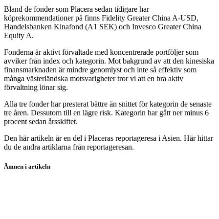
Bland de fonder som Placera sedan tidigare har
köprekommendationer på finns Fidelity Greater China A-USD,
Handelsbanken Kinafond (A1 SEK) och Invesco Greater China
Equity A.
Fonderna är aktivt förvaltade med koncentrerade portföljer som
avviker från index och kategorin. Mot bakgrund av att den kinesiska
finansmarknaden är mindre genomlyst och inte så effektiv som
många västerländska motsvarigheter tror vi att en bra aktiv
förvaltning lönar sig.
Alla tre fonder har presterat bättre än snittet för kategorin de senaste
tre åren. Dessutom till en lägre risk. Kategorin har gått ner minus 6
procent sedan årsskiftet.
Den här artikeln är en del i Placeras reportageresa i Asien. Här hittar
du de andra artiklarna från reportageresan.
Ämnen i artikeln
placera-i-asien
fonder
Fidelity Greater China A-Dis-USD