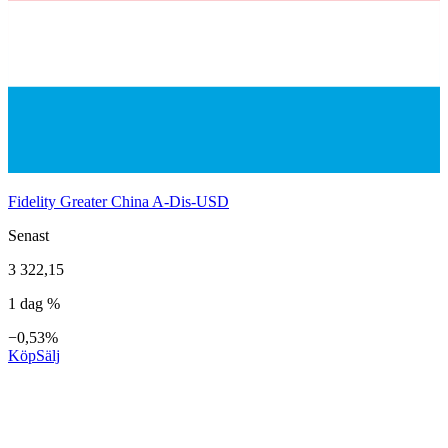
Fidelity Greater China A-Dis-USD
Senast
3 322,15
1 dag %
−0,53%
Köp
Sälj