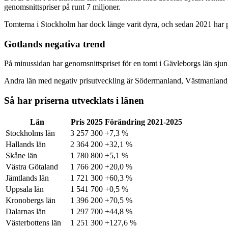
genomsnittspriser på runt 7 miljoner.
Tomterna i Stockholm har dock länge varit dyra, och sedan 2021 har pr
Gotlands negativa trend
På minussidan har genomsnittspriset för en tomt i Gävleborgs län sjun
Andra län med negativ prisutveckling är Södermanland, Västmanland
Så har priserna utvecklats i länen
Län
Pris 2025
Förändring 2021-2025
Stockholms län
3 257 300
+7,3 %
Hallands län
2 364 200
+32,1 %
Skåne län
1 780 800
+5,1 %
Västra Götaland
1 766 200
+20,0 %
Jämtlands län
1 721 300
+60,3 %
Uppsala län
1 541 700
+0,5 %
Kronobergs län
1 396 200
+70,5 %
Dalarnas län
1 297 700
+44,8 %
Västerbottens län
1 251 300
+127,6 %