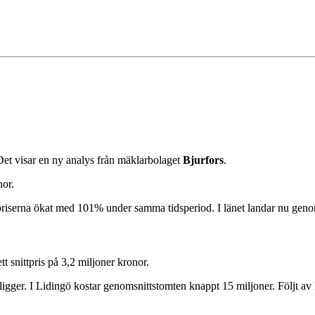
Det visar en ny analys från mäklarbolaget
Bjurfors
.
nor.
mtpriserna ökat med 101% under samma tidsperiod. I länet landar nu geno
t snittpris på 3,2 miljoner kronor.
igger. I Lidingö kostar genomsnittstomten knappt 15 miljoner. Följt 