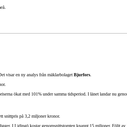
meå.
Det visar en ny analys från mäklarbolaget
Bjurfors
.
nor.
mtpriserna ökat med 101% under samma tidsperiod. I länet landar nu geno
t snittpris på 3,2 miljoner kronor.
igger. I Lidingö kostar genomsnittstomten knappt 15 miljoner. Följt 