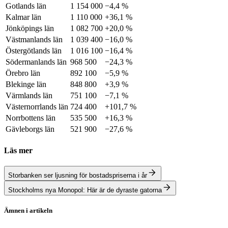
Gotlands län
1 154 000
−4,4 %
Kalmar län
1 110 000
+36,1 %
Jönköpings län
1 082 700
+20,0 %
Västmanlands län
1 039 400
−16,0 %
Östergötlands län
1 016 100
−16,4 %
Södermanlands län
968 500
−24,3 %
Örebro län
892 100
−5,9 %
Blekinge län
848 800
+3,9 %
Värmlands län
751 100
−7,1 %
Västernorrlands län
724 400
+101,7 %
Norrbottens län
535 500
+16,3 %
Gävleborgs län
521 900
−27,6 %
Läs mer
Storbanken ser ljusning för bostadspriserna i år
Stockholms nya Monopol: Här är de dyraste gatorna
Ämnen i artikeln
Bostadspriser