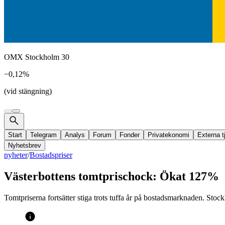
OMX Stockholm 30
−0,12%
(vid stängning)
Start
Telegram
Analys
Forum
Fonder
Privatekonomi
Externa t
Nyhetsbrev
nyheter
/
Bostadspriser
Västerbottens tomtprischock: Ökat 127%
Tomtpriserna fortsätter stiga trots tuffa år på bostadsmarknaden. Stock