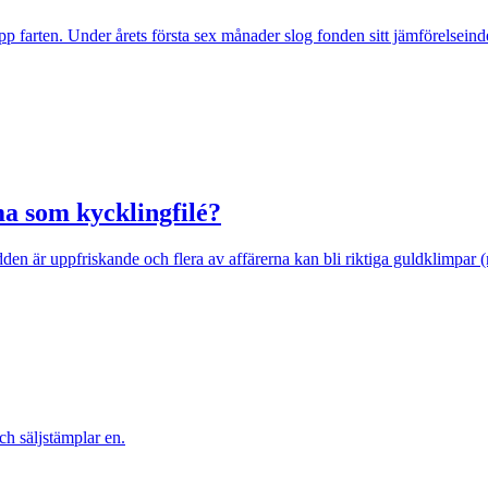
pp farten. Under årets första sex månader slog fonden sitt jämförelseind
a som kycklingfilé?
n är uppfriskande och flera av affärerna kan bli riktiga guldklimpar (nug
ch säljstämplar en.