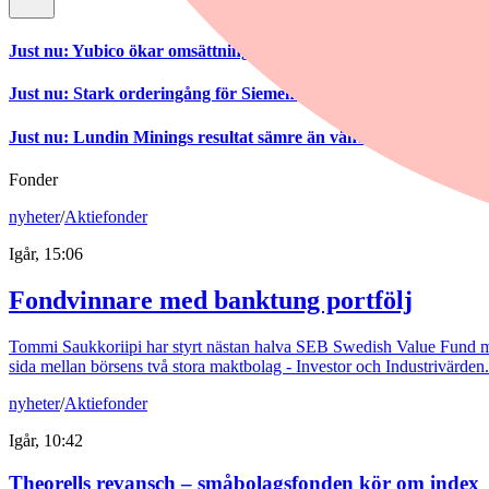
Just nu
:
Yubico ökar omsättning och rörelseresultat
Just nu
:
Stark orderingång för Siemens – höjer vinstprognos
Just nu
:
Lundin Minings resultat sämre än väntat
Fonder
nyheter
/
Aktiefonder
Igår, 15:06
Fondvinnare med banktung portfölj
Tommi Saukkoriipi har styrt nästan halva SEB Swedish Value Fund mot f
sida mellan börsens två stora maktbolag - Investor och Industrivärden.
nyheter
/
Aktiefonder
Igår, 10:42
Theorells revansch – småbolagsfonden kör om index