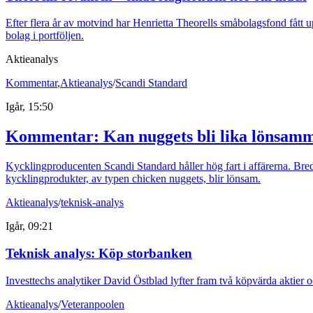
Efter flera år av motvind har Henrietta Theorells småbolagsfond fått u
bolag i portföljen.
Aktieanalys
Kommentar
,
Aktieanalys
/
Scandi Standard
Igår, 15:50
Kommentar: Kan nuggets bli lika lönsamm
Kycklingproducenten Scandi Standard håller hög fart i affärerna. Bredde
kycklingprodukter, av typen chicken nuggets, blir lönsam.
Aktieanalys
/
teknisk-analys
Igår, 09:21
Teknisk analys: Köp storbanken
Investtechs analytiker David Östblad lyfter fram två köpvärda aktier o
Aktieanalys
/
Veteranpoolen