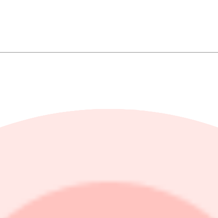
106 kronor per aktie.
gt ägardatatjänsten Holdings.
just 100.000 aktier till kursen 106 kronor per aktie, enligt Infronts avs