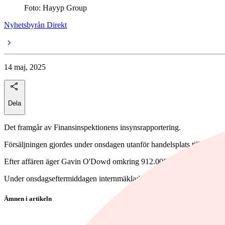
Foto: Hayyp Group
Nyhetsbyrån Direkt
14 maj, 2025
Dela
Det framgår av Finansinspektionens insynsrapportering.
Försäljningen gjordes under onsdagen utanför handelsplats till kursen 
Efter affären äger Gavin O'Dowd omkring 912.000 aktier i Haypp enli
Under onsdagseftermiddagen internmäklade Pareto Securities en post om 
Ämnen i artikeln
Haypp Group