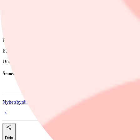
Dela
Det framgår av Finansinspektionens insynsrapportering.
Försäljningen gjordes under onsdagen utanför handelsplats till kursen 
Efter affären äger Gavin O'Dowd omkring 912.000 aktier i Haypp enli
Under onsdagseftermiddagen internmäklade Pareto Securities en post om 
Ämnen i artikeln
Haypp Group
Nyhetsbyrån Direkt
Dela