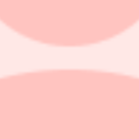
106 kronor per aktie.
gt ägardatatjänsten Holdings.
just 100.000 aktier till kursen 106 kronor per aktie, enligt Infronts avs