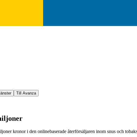
jänster
Till Avanza
iljoner
ner kronor i den onlinebaserade återförsäljaren inom snus och tobaksf