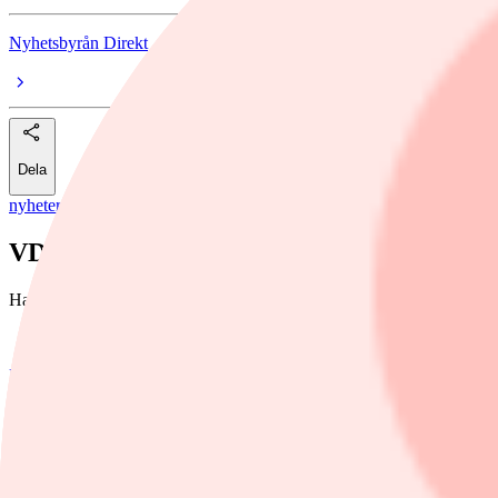
Nyhetsbyrån Direkt
Dela
nyheter
/
Haypp Group
VD för Haypp Group säljer aktier för 10 m
Haypp Groups VD Gavin O'Dowd har sålt 100.000 aktier för 10,6 miljo
Foto: Hayyp Group
Nyhetsbyrån Direkt
14 maj, 2025