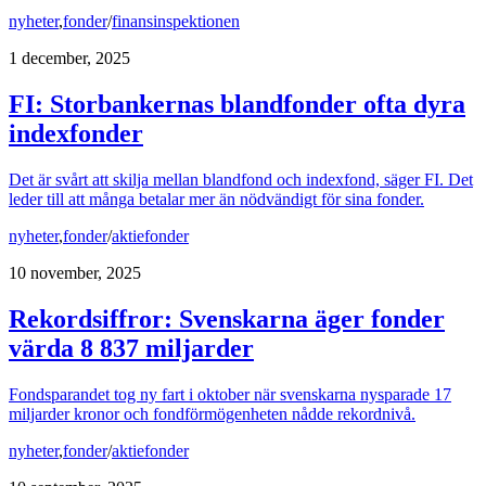
nyheter
,
fonder
/
finansinspektionen
1 december, 2025
FI: Storbankernas blandfonder ofta dyra
indexfonder
Det är svårt att skilja mellan blandfond och indexfond, säger FI. Det
leder till att många betalar mer än nödvändigt för sina fonder.
nyheter
,
fonder
/
aktiefonder
10 november, 2025
Rekordsiffror: Svenskarna äger fonder
värda 8 837 miljarder
Fondsparandet tog ny fart i oktober när svenskarna nysparade 17
miljarder kronor och fondförmögenheten nådde rekordnivå.
nyheter
,
fonder
/
aktiefonder