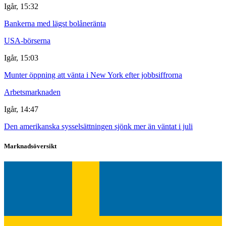
Igår, 15:32
Bankerna med lägst bolåneränta
USA-börserna
Igår, 15:03
Munter öppning att vänta i New York efter jobbsiffrorna
Arbetsmarknaden
Igår, 14:47
Den amerikanska sysselsättningen sjönk mer än väntat i juli
Marknadsöversikt