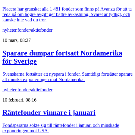
Placera har granskat alla 1 481 fonder som finns på Avanza för att ta
reda på om högre avgift ger bättre avkastning. Svaret är tydligt, och
kanske inte vad du tror.
nyheter
,
fonder
/
aktiefonder
10 mars, 08:27
Sparare dumpar fortsatt Nordamerika
för Sverige
Svenskarna fortsätter att nyspara i fonder. Samtidigt fortsätter sparare
att minska exponeringen mot Nordamerika.
nyheter
,
fonder
/
aktiefonder
10 februari, 08:16
Räntefonder vinnare i januari
Fondspararna sökte sig till räntefonder i januari och minskade
exponeringen mot USA.