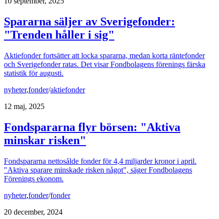
10 september, 2025
Spararna säljer av Sverigefonder:
"Trenden håller i sig"
Aktiefonder fortsätter att locka spararna, medan korta räntefonder
och Sverigefonder ratas. Det visar Fondbolagens förenings färska
statistik för augusti.
nyheter
,
fonder
/
aktiefonder
12 maj, 2025
Fondspararna flyr börsen: "Aktiva
minskar risken"
Fondspararna nettosålde fonder för 4,4 miljarder kronor i april.
"Aktiva sparare minskade risken något", säger Fondbolagens
Förenings ekonom.
nyheter
,
fonder
/
fonder
20 december, 2024