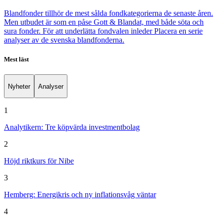
Blandfonder tillhör de mest sålda fondkategorierna de senaste åren.
Men utbudet är som en påse Gott & Blandat, med både söta och
sura fonder. För att underlätta fondvalen inleder Placera en serie
analyser av de svenska blandfonderna.
Mest läst
Nyheter
Analyser
1
Analytikern: Tre köpvärda investmentbolag
2
Höjd riktkurs för Nibe
3
Hemberg: Energikris och ny inflationsvåg väntar
4