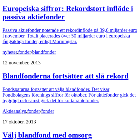
Europeiska siffror: Rekordstort inflöde i
passiva aktiefonder
Passiva aktiefonder noterade ett rekordinflöde på 39,6 miljarder euro
i november. Totalt placerades över 50 miljarder euro i europeiska
långsiktiga fonder, enligt Morningstar.
nyheter
,
fonder
/
blandfonder
12 november, 2013
Blandfonderna fortsätter att slå rekord
Fondspararna fortsätter att välja blandfonder. Det visar
Fondbolagens förenings siffror för oktober. För aktiefonder gick det
hyggligt och sämst gick det för korta räntefonder.
Aktieanalys
,
fonder
/
fonder
17 oktober, 2013
Välj blandfond med omsorg