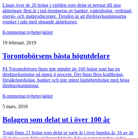
Listan över de 20 bolag i världen som delat ut pengar till sina
aktieägare flest år i rad domineras av banker, vattenbolag, verkstad,
energi- och matproducenter. Trenden är att direktavkastningarna
sjunker i takt med stigande aktiekurser.
Kommentar
,
nyheter
/
aktier
19 februari, 2019
Torontobörsens bästa högutdelare
På Torontobörsen finns inte mindre än 160 bolag som har en
direktavkastning på minst 4 procent. Det finns flera kraftbolag,
försäkringsbolag, banker och inte minst fastighetsbolag med höga
direktavkastningar.
Kommentar
,
nyheter
/
aktier
5 mars, 2018
Bolagen som delat ut i över 100 år
Totalt finns 21 bolag som delat ut varje år i över hundra år. 16 av de