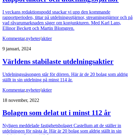
I veckans redaktionspodd snackar vi upp den kommande
rapportperioden, tittar på utdelningsstjärnor, streamingstjärnor och på
vad råvarumarknaden säger om konjunkturen. Med Karl Lans,
Ellinor Beckett och Martin Blomgren.
Kommentar
,
nyheter
/
aktier
9 januari, 2024
Världens stabilaste utdelningsaktier
Utdelningssäsongen står för dörren. Här är de 20 bolag som aldrig
ställt in sin utdelning på minst 114 år.
Kommentar
,
nyheter
/
aktier
18 november, 2022
Bolagen som delat ut i minst 112 år
Nyligen meddelade fastighetsbolaget Castellum att de ställer in
utdelningen för nästa år. Här är 20 bolag som aldrig ställt in sin