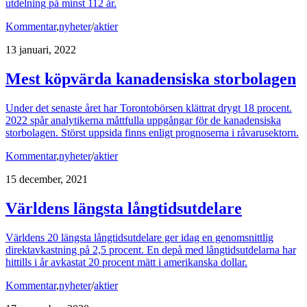
utdelning på minst 112 år.
Kommentar
,
nyheter
/
aktier
13 januari, 2022
Mest köpvärda kanadensiska storbolagen
Under det senaste året har Torontobörsen klättrat drygt 18 procent.
2022 spår analytikerna måttfulla uppgångar för de kanadensiska
storbolagen. Störst uppsida finns enligt prognoserna i råvarusektorn.
Kommentar
,
nyheter
/
aktier
15 december, 2021
Världens längsta långtidsutdelare
Världens 20 längsta långtidsutdelare ger idag en genomsnittlig
direktavkastning på 2,5 procent. En depå med långtidsutdelarna har
hittills i år avkastat 20 procent mätt i amerikanska dollar.
Kommentar
,
nyheter
/
aktier