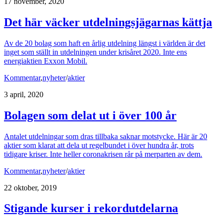
17 november, 2020
Det här väcker utdelningsjägarnas kättja
Av de 20 bolag som haft en årlig utdelning längst i världen är det
inget som ställt in utdelningen under krisåret 2020. Inte ens
energiaktien Exxon Mobil.
Kommentar
,
nyheter
/
aktier
3 april, 2020
Bolagen som delat ut i över 100 år
Antalet utdelningar som dras tillbaka saknar motstycke. Här är 20
aktier som klarat att dela ut regelbundet i över hundra år, trots
tidigare kriser. Inte heller coronakrisen rår på merparten av dem.
Kommentar
,
nyheter
/
aktier
22 oktober, 2019
Stigande kurser i rekordutdelarna