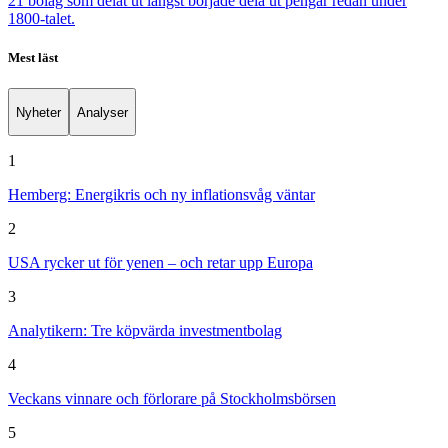
21 bolag som delat ut längst började dela ut pengar redan under
1800-talet.
Mest läst
Nyheter
Analyser
1
Hemberg: Energikris och ny inflationsvåg väntar
2
USA rycker ut för yenen – och retar upp Europa
3
Analytikern: Tre köpvärda investmentbolag
4
Veckans vinnare och förlorare på Stockholmsbörsen
5