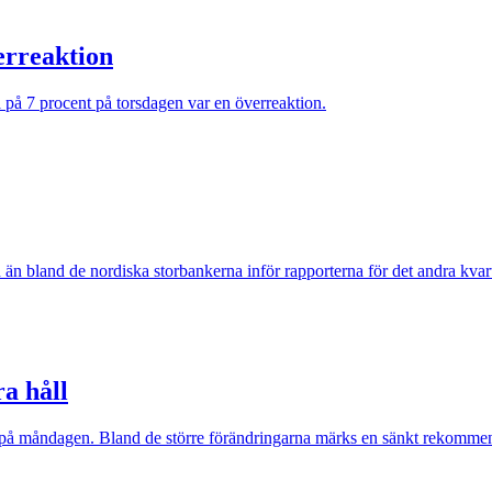
erreaktion
på 7 procent på torsdagen var en överreaktion.
rn än bland de nordiska storbankerna inför rapporterna för det andra kvart
ra håll
på måndagen. Bland de större förändringarna märks en sänkt rekommenda