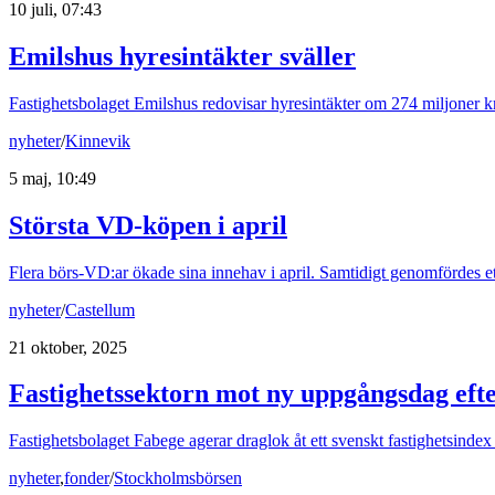
10 juli, 07:43
Emilshus hyresintäkter sväller
Fastighetsbolaget Emilshus redovisar hyresintäkter om 274 miljoner kr
nyheter
/
Kinnevik
5 maj, 10:49
Största VD-köpen i april
Flera börs-VD:ar ökade sina innehav i april. Samtidigt genomfördes ett 
nyheter
/
Castellum
21 oktober, 2025
Fastighetssektorn mot ny uppgångsdag eft
Fastighetsbolaget Fabege agerar draglok åt ett svenskt fastighetsinde
nyheter
,
fonder
/
Stockholmsbörsen