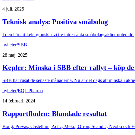
4 juli, 2025
Teknisk analys: Positiva småbolag
I den här artikeln granskar vi tre intressanta småbolagsaktier noterad
nyheter
/
SBB
28 maj, 2025
Kepler: Minska i SBB efter rallyt – köp de
SBB har rusat de senaste månaderna. Nu är det dags att minska i aktie
nyheter
/
EQL Pharma
14 februari, 2024
Rapportfloden: Blandade resultat
Bong, Prevas, Castellum, Actic, Meko, Orrön, Scandic, Neobo och EQL