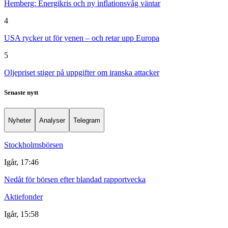
Hemberg: Energikris och ny inflationsvåg väntar
4
USA rycker ut för yenen – och retar upp Europa
5
Oljepriset stiger på uppgifter om iranska attacker
Senaste nytt
Nyheter
Analyser
Telegram
Stockholmsbörsen
Igår, 17:46
Nedåt för börsen efter blandad rapportvecka
Aktiefonder
Igår, 15:58