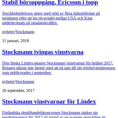
Stabil börsuppgång, Ericsson i topp
Stockholmsbörsen stiger med stöd av flera industribolag på
torsdagen efter att fas ett-avtalet mellan USA och Kina
undertecknats på onsdagskvällen.
nyheter
/
Stockmann
11 januari, 2018
Stockmann tvingas vinstvarna
Den finska Lindex-ägaren Stockmann vinstvarnar för helåret 2017.
Bolaget räknar inte längre med att nå upp till sin rörelsevinstprognos
som publicerades i september.
nyheter
/
Stockmann
26 september, 2017
Stockmann vinstvarnar för Lindex
Finländska detaljhandelskoncernen Stockmann sänker sin
resultatprognos för 2017 på grund av en svagare utveckling än