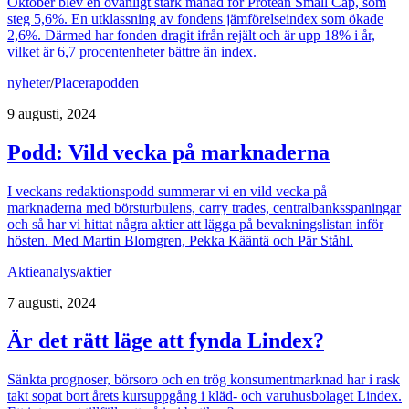
Oktober blev en ovanligt stark månad för Protean Small Cap, som
steg 5,6%. En utklassning av fondens jämförelseindex som ökade
2,6%. Därmed har fonden dragit ifrån rejält och är upp 18% i år,
vilket är 6,7 procentenheter bättre än index.
nyheter
/
Placerapodden
9 augusti, 2024
Podd: Vild vecka på marknaderna
I veckans redaktionspodd summerar vi en vild vecka på
marknaderna med börsturbulens, carry trades, centralbanksspaningar
och så har vi hittat några aktier att lägga på bevakningslistan inför
hösten. Med Martin Blomgren, Pekka Kääntä och Pär Ståhl.
Aktieanalys
/
aktier
7 augusti, 2024
Är det rätt läge att fynda Lindex?
Sänkta prognoser, börsoro och en trög konsumentmarknad har i rask
takt sopat bort årets kursuppgång i kläd- och varuhusbolaget Lindex.