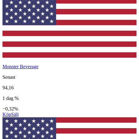
Monster Beverage
Senast
94,16
1 dag %
−0,32%
Köp
Sälj