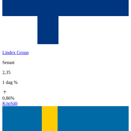
Lindex Group
Senast
2,35
1 dag %
0,86%
Köp
Sälj