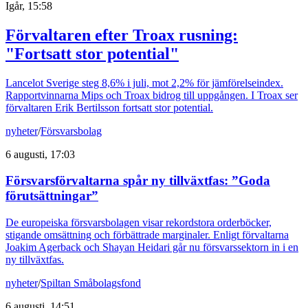
Igår, 15:58
Förvaltaren efter Troax rusning:
"Fortsatt stor potential"
Lancelot Sverige steg 8,6% i juli, mot 2,2% för jämförelseindex.
Rapportvinnarna Mips och Troax bidrog till uppgången. I Troax ser
förvaltaren Erik Bertilsson fortsatt stor potential.
nyheter
/
Försvarsbolag
6 augusti, 17:03
Försvarsförvaltarna spår ny tillväxtfas: ”Goda
förutsättningar”
De europeiska försvarsbolagen visar rekordstora orderböcker,
stigande omsättning och förbättrade marginaler. Enligt förvaltarna
Joakim Agerback och Shayan Heidari går nu försvarssektorn in i en
ny tillväxtfas.
nyheter
/
Spiltan Småbolagsfond
6 augusti, 14:51