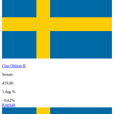
Clas Ohlson B
Senast
419,00
1 dag %
−0,62%
Köp
Sälj