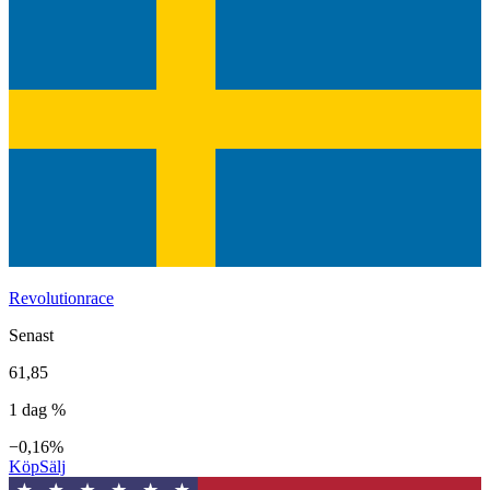
Revolutionrace
Senast
61,85
1 dag %
−0,16%
Köp
Sälj