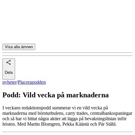
Nibe
Stockmann
H&M
Adidas
Visa alla ämnen
Dela
nyheter
/
Placerapodden
Podd: Vild vecka på marknaderna
I veckans redaktionspodd summerar vi en vild vecka på
marknaderna med börsturbulens, carry trades, centralbanksspaningar
och så har vi hittat några aktier att lägga på bevakningslistan inför
hösten. Med Martin Blomgren, Pekka Kääntä och Pär Ståhl.