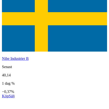
Nibe Industrier B
Senast
40,14
1 dag %
−0,37%
Köp
Sälj