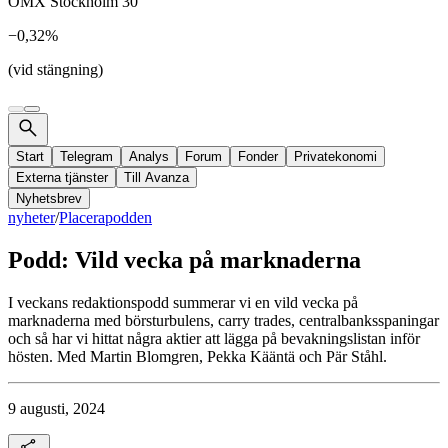
OMX Stockholm 30
−0,32%
(vid stängning)
Start
Telegram
Analys
Forum
Fonder
Privatekonomi
Externa tjänster
Till Avanza
Nyhetsbrev
nyheter
/
Placerapodden
Podd: Vild vecka på marknaderna
I veckans redaktionspodd summerar vi en vild vecka på
marknaderna med börsturbulens, carry trades, centralbanksspaningar
och så har vi hittat några aktier att lägga på bevakningslistan inför
hösten. Med Martin Blomgren, Pekka Kääntä och Pär Ståhl.
9 augusti, 2024