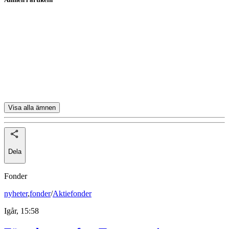
Placerapodden
Nibe
Stockmann
H&M
Adidas
Visa alla ämnen
Dela
Fonder
nyheter
,
fonder
/
Aktiefonder
Igår, 15:58