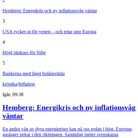
2
Hemberg: Energikris och ny inflationsvåg väntar
3
USA rycker ut för yenen – och retar upp Europa
4
Höjd riktkurs för Nibe
5
Bankerna med lägst bolåneränta
krönika
/
Inflation
Igår, 09:38
Hemberg: Energikris och ny inflationsvåg
väntar
En andra våg av dyra energipriser kan nå oss redan i höst. Europas
gaslager pekar i den riktningen. Samtidigt möter svenskarna