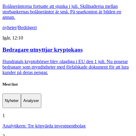
Bolåneräntorna fortsatte att sjunka i juli. Skillnaderna mellan
storbankernas bolåneräntor är små. På sparkonton är bilden en
annan.
nyheter
/
Bedrägeri
Igår, 12:10
Bedragare utnyttjar kryptokaos
Hundratals kryptobörser blev olagliga i EU den 1 juli. Nu poserar
bedragare som myndigheter med förfalskade dokument för att lura
kunder på deras pengar.
Mest läst
Nyheter
Analyser
1
Analytikern: Tre köpvärda investmentbolag