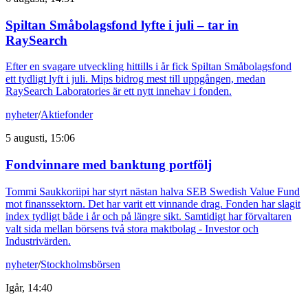
Spiltan Småbolagsfond lyfte i juli – tar in
RaySearch
Efter en svagare utveckling hittills i år fick Spiltan Småbolagsfond
ett tydligt lyft i juli. Mips bidrog mest till uppgången, medan
RaySearch Laboratories är ett nytt innehav i fonden.
nyheter
/
Aktiefonder
5 augusti, 15:06
Fondvinnare med banktung portfölj
Tommi Saukkoriipi har styrt nästan halva SEB Swedish Value Fund
mot finanssektorn. Det har varit ett vinnande drag. Fonden har slagit
index tydligt både i år och på längre sikt. Samtidigt har förvaltaren
valt sida mellan börsens två stora maktbolag - Investor och
Industrivärden.
nyheter
/
Stockholmsbörsen
Igår, 14:40