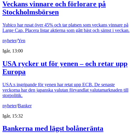
Veckans vinnare och förlorare på
Stockholmsbörsen
Yubico har rusat över 45% och tar platsen som veckans vinnare på
Large Cap. Placera listar aktierna som gått bäst och sämst i veckan.
nyheter
/
Yen
Igår, 13:00
USA rycker ut för yenen – och retar upp
Europa
USA:s ingripande för yenen har retat upp ECB. De senaste
veckorna har den japanska valutan förvandlat valutamarknaden till
storpolitik.
nyheter
/
Banker
Igår, 15:32
Bankerna med lägst bolåneränta