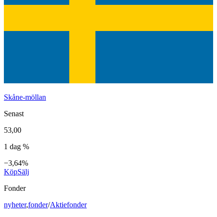
Skåne-möllan
Senast
53,00
1 dag %
−3,64%
Köp
Sälj
Fonder
nyheter
,
fonder
/
Aktiefonder