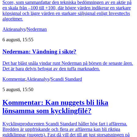
Score, som sammanfattar den tekniska bedömningen av en aktie på
en skala från –100 till +100, där högre värden indikerar en starkare
köpsignal och lägre värden en starkare säljsignal enligt Investtechs
algoritmer.
Aktieanalys
/
Nederman
6 augusti, 15:55
Nederman: Vändning i sikte?
Det har blåst snåla vindar runt Nederman på börsen de senaste åren.
Det är bara delvis befogat av den tuffa marknaden.
Kommentar
,
Aktieanalys
/
Scandi Standard
5 augusti, 15:50
Kommentar: Kan nuggets bli lika
lönsamma som kycklingfilé?
Kycklingproducenten Scandi Standard håller hög fart i affärerna.
Bredden är uppfriskande och flera av affärerna kan bli riktiga
guldklimpar (nuggets). Fast då vill det till att just storsatsningen på