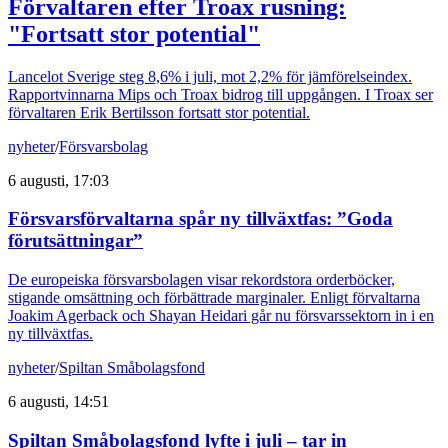
Förvaltaren efter Troax rusning:
"Fortsatt stor potential"
Lancelot Sverige steg 8,6% i juli, mot 2,2% för jämförelseindex.
Rapportvinnarna Mips och Troax bidrog till uppgången. I Troax ser
förvaltaren Erik Bertilsson fortsatt stor potential.
nyheter
/
Försvarsbolag
6 augusti, 17:03
Försvarsförvaltarna spår ny tillväxtfas: ”Goda
förutsättningar”
De europeiska försvarsbolagen visar rekordstora orderböcker,
stigande omsättning och förbättrade marginaler. Enligt förvaltarna
Joakim Agerback och Shayan Heidari går nu försvarssektorn in i en
ny tillväxtfas.
nyheter
/
Spiltan Småbolagsfond
6 augusti, 14:51
Spiltan Småbolagsfond lyfte i juli – tar in