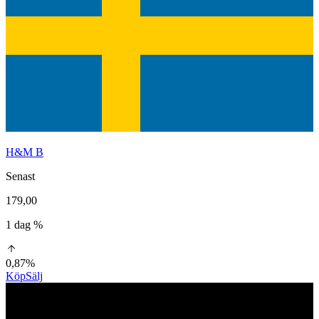
H&M B
Senast
179,00
1 dag %
0,87%
Köp
Sälj