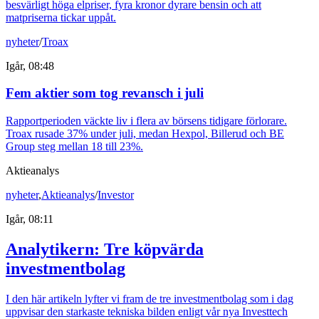
besvärligt höga elpriser, fyra kronor dyrare bensin och att
matpriserna tickar uppåt.
nyheter
/
Troax
Igår, 08:48
Fem aktier som tog revansch i juli
Rapportperioden väckte liv i flera av börsens tidigare förlorare.
Troax rusade 37% under juli, medan Hexpol, Billerud och BE
Group steg mellan 18 till 23%.
Aktieanalys
nyheter
,
Aktieanalys
/
Investor
Igår, 08:11
Analytikern: Tre köpvärda
investmentbolag
I den här artikeln lyfter vi fram de tre investmentbolag som i dag
uppvisar den starkaste tekniska bilden enligt vår nya Investtech