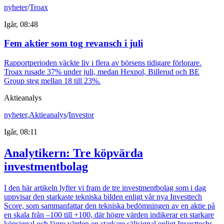
nyheter
/
Troax
Igår, 08:48
Fem aktier som tog revansch i juli
Rapportperioden väckte liv i flera av börsens tidigare förlorare.
Troax rusade 37% under juli, medan Hexpol, Billerud och BE
Group steg mellan 18 till 23%.
Aktieanalys
nyheter
,
Aktieanalys
/
Investor
Igår, 08:11
Analytikern: Tre köpvärda
investmentbolag
I den här artikeln lyfter vi fram de tre investmentbolag som i dag
uppvisar den starkaste tekniska bilden enligt vår nya Investtech
Score, som sammanfattar den tekniska bedömningen av en aktie på
en skala från –100 till +100, där högre värden indikerar en starkare
köpsignal och lägre värden en starkare säljsignal enligt Investtechs