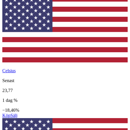
Celsius
Senast
23,77
1 dag %
−18,46%
Köp
Sälj