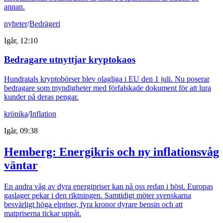
annan.
nyheter
/
Bedrägeri
Igår, 12:10
Bedragare utnyttjar kryptokaos
Hundratals kryptobörser blev olagliga i EU den 1 juli. Nu poserar
bedragare som myndigheter med förfalskade dokument för att lura
kunder på deras pengar.
krönika
/
Inflation
Igår, 09:38
Hemberg: Energikris och ny inflationsvåg
väntar
En andra våg av dyra energipriser kan nå oss redan i höst. Europas
gaslager pekar i den riktningen. Samtidigt möter svenskarna
besvärligt höga elpriser, fyra kronor dyrare bensin och att
matpriserna tickar uppåt.