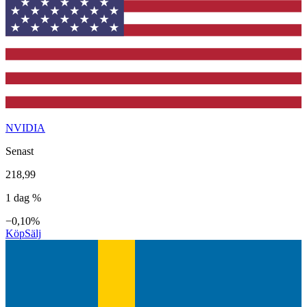
NVIDIA
Senast
218,99
1 dag %
−0,10%
Köp
Sälj