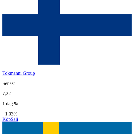
Tokmanni Group
Senast
7,22
1 dag %
−1,03%
Köp
Sälj