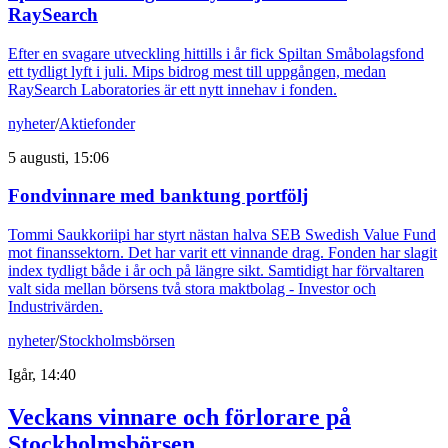
RaySearch
Efter en svagare utveckling hittills i år fick Spiltan Småbolagsfond
ett tydligt lyft i juli. Mips bidrog mest till uppgången, medan
RaySearch Laboratories är ett nytt innehav i fonden.
nyheter
/
Aktiefonder
5 augusti, 15:06
Fondvinnare med banktung portfölj
Tommi Saukkoriipi har styrt nästan halva SEB Swedish Value Fund
mot finanssektorn. Det har varit ett vinnande drag. Fonden har slagit
index tydligt både i år och på längre sikt. Samtidigt har förvaltaren
valt sida mellan börsens två stora maktbolag - Investor och
Industrivärden.
nyheter
/
Stockholmsbörsen
Igår, 14:40
Veckans vinnare och förlorare på
Stockholmsbörsen