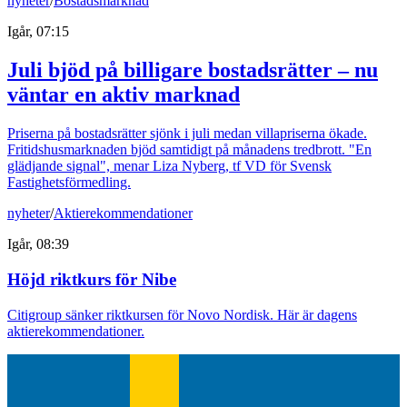
nyheter
/
Bostadsmarknad
Igår, 07:15
Juli bjöd på billigare bostadsrätter – nu
väntar en aktiv marknad
Priserna på bostadsrätter sjönk i juli medan villapriserna ökade.
Fritidshusmarknaden bjöd samtidigt på månadens tredbrott. "En
glädjande signal", menar Liza Nyberg, tf VD för Svensk
Fastighetsförmedling.
nyheter
/
Aktierekommendationer
Igår, 08:39
Höjd riktkurs för Nibe
Citigroup sänker riktkursen för Novo Nordisk. Här är dagens
aktierekommendationer.