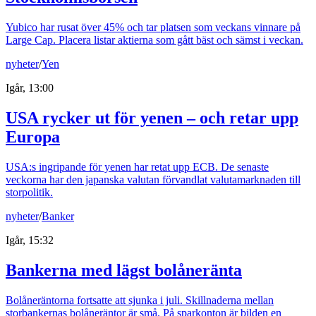
Yubico har rusat över 45% och tar platsen som veckans vinnare på
Large Cap. Placera listar aktierna som gått bäst och sämst i veckan.
nyheter
/
Yen
Igår, 13:00
USA rycker ut för yenen – och retar upp
Europa
USA:s ingripande för yenen har retat upp ECB. De senaste
veckorna har den japanska valutan förvandlat valutamarknaden till
storpolitik.
nyheter
/
Banker
Igår, 15:32
Bankerna med lägst bolåneränta
Bolåneräntorna fortsatte att sjunka i juli. Skillnaderna mellan
storbankernas bolåneräntor är små. På sparkonton är bilden en