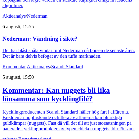
algoritmer.
Aktieanalys
/
Nederman
6 augusti, 15:55
Nederman: Vändning i sikte?
Det har blåst snåla vindar runt Nederman på börsen de senaste åren.
Det är bara delvis befogat av den tuffa marknaden.
Kommentar
,
Aktieanalys
/
Scandi Standard
5 augusti, 15:50
Kommentar: Kan nuggets bli lika
lönsamma som kycklingfilé?
Kycklingproducenten Scandi Standard håller hög fart i affärerna.
Bredden är uppfriskande och flera av affärerna kan bli riktiga
guldklimpar (nuggets). Fast då vill det till att just storsatsningen på
panerade kycklingprodukter, av typen chicken nuggets, blir lönsam.