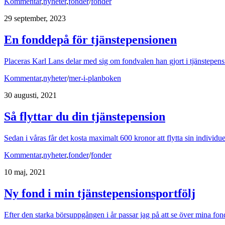
Kommentar
,
nyheter
,
fonder
/
fonder
29 september, 2023
En fonddepå för tjänstepensionen
Placeras Karl Lans delar med sig om fondvalen han gjort i tjänstepens
Kommentar
,
nyheter
/
mer-i-planboken
30 augusti, 2021
Så flyttar du din tjänstepension
Sedan i våras får det kosta maximalt 600 kronor att flytta sin individu
Kommentar
,
nyheter
,
fonder
/
fonder
10 maj, 2021
Ny fond i min tjänstepensionsportfölj
Efter den starka börsuppgången i år passar jag på att se över mina fon