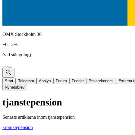
OMX Stockholm 30
−0,12%
(vid stängning)
Start
Telegram
Analys
Forum
Fonder
Privatekonomi
Externa t
Nyhetsbrev
tjanstepension
Senaste artiklarna inom
tjanstepension
krönika
/
pension