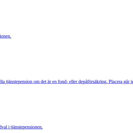
ionen.
ella tjänstepension om det är en fond- eller depåförsäkring. Placera går 
dval i tjänstepensionen.