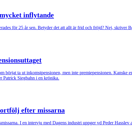
mycket inflytande
ades för 25 år sen. Betyder det att allt är frid och fröjd? Nej, skriver 
ensionsuttaget
om börjat ta ut inkomstpensionen, men inte premiepensionen. Kanske en b
er Patrick Siegbahn i en krönika.
rtfölj efter missarna
ngsmissarna. I en intervju med Dagens industri uppger vd Peder Hasslev a