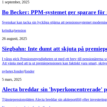
1 september, 2025
Bo Becker: PPM-systemet ger sparare för 
Svenskar kan tacka sin lyckliga stjärna att pensionssystemet moderniser
krönika
/
pension
26 augusti, 2025
Siegbahn: Inte dumt att skjuta på premiep
I våras gick Pensionsmyndigheten ut med ett brev till pensionärerna s
Att vänta med att ta ut premiepensionen kan faktiskt vara smart, skriv
nyheter
,
fonder
/
fonder
5 mars, 2025
Alecta breddar sin 'hyperkoncentrerade' po
Tjänstepensionsjätten Alecta breddar sin aktieportfölj efter investeri