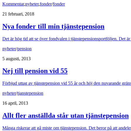
Kommentar
,
nyheter
,
fonder
/
fonder
21 februari, 2018
Nya fonder till min tjänstepension
Det är hög tid att se över fondvalen i tjänstepensionsportföljen. Det är
nyheter
/
pension
5 augusti, 2013
Nej till pension vid 55
Förbjud uttag av tjänstepension vid 55 år och höj den nuvarande gränså
nyheter
/
tjanstepension
16 april, 2013
Allt fler anställda står utan tjänstepension
Många riskerar att gå miste om tjänstepension. Det beror på att ande