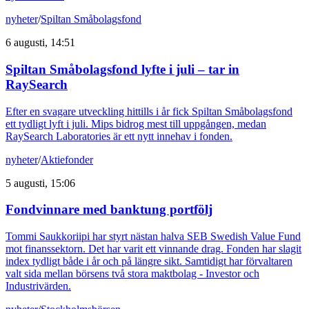
nyheter
/
Spiltan Småbolagsfond
6 augusti, 14:51
Spiltan Småbolagsfond lyfte i juli – tar in
RaySearch
Efter en svagare utveckling hittills i år fick Spiltan Småbolagsfond
ett tydligt lyft i juli. Mips bidrog mest till uppgången, medan
RaySearch Laboratories är ett nytt innehav i fonden.
nyheter
/
Aktiefonder
5 augusti, 15:06
Fondvinnare med banktung portfölj
Tommi Saukkoriipi har styrt nästan halva SEB Swedish Value Fund
mot finanssektorn. Det har varit ett vinnande drag. Fonden har slagit
index tydligt både i år och på längre sikt. Samtidigt har förvaltaren
valt sida mellan börsens två stora maktbolag - Investor och
Industrivärden.