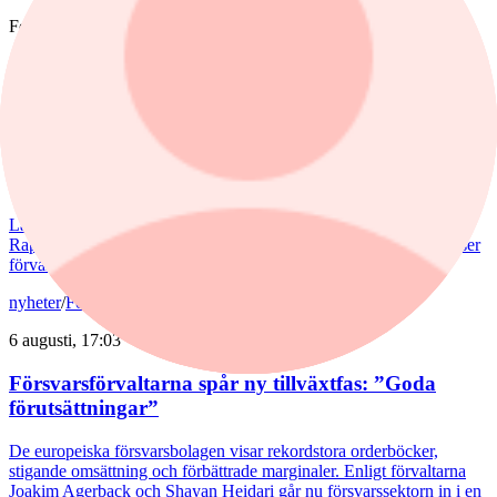
Fonder
nyheter
,
fonder
/
Aktiefonder
Igår, 15:58
Förvaltaren efter Troax rusning:
"Fortsatt stor potential"
Lancelot Sverige steg 8,6% i juli, mot 2,2% för jämförelseindex.
Rapportvinnarna Mips och Troax bidrog till uppgången. I Troax ser
förvaltaren Erik Bertilsson fortsatt stor potential.
nyheter
/
Försvarsbolag
6 augusti, 17:03
Försvarsförvaltarna spår ny tillväxtfas: ”Goda
förutsättningar”
De europeiska försvarsbolagen visar rekordstora orderböcker,
stigande omsättning och förbättrade marginaler. Enligt förvaltarna
Joakim Agerback och Shayan Heidari går nu försvarssektorn in i en