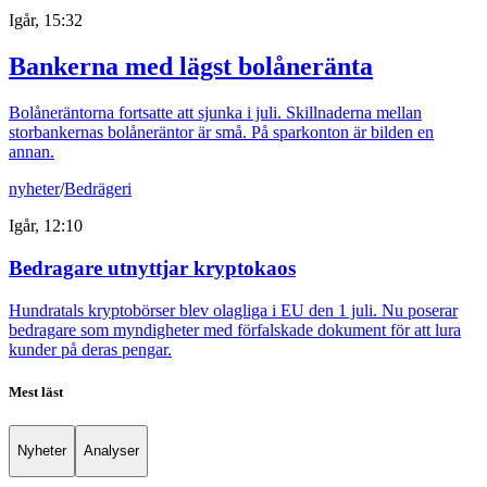
Igår, 15:32
Bankerna med lägst bolåneränta
Bolåneräntorna fortsatte att sjunka i juli. Skillnaderna mellan
storbankernas bolåneräntor är små. På sparkonton är bilden en
annan.
nyheter
/
Bedrägeri
Igår, 12:10
Bedragare utnyttjar kryptokaos
Hundratals kryptobörser blev olagliga i EU den 1 juli. Nu poserar
bedragare som myndigheter med förfalskade dokument för att lura
kunder på deras pengar.
Mest läst
Nyheter
Analyser