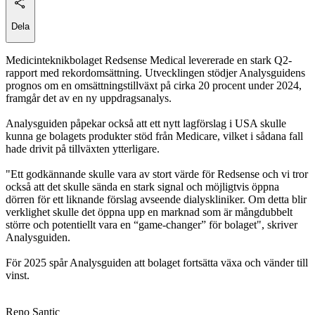
Dela
Medicinteknikbolaget Redsense Medical levererade en stark Q2-
rapport med rekordomsättning. Utvecklingen stödjer Analysguidens
prognos om en omsättningstillväxt på cirka 20 procent under 2024,
framgår det av en ny uppdragsanalys.
Analysguiden påpekar också att ett nytt lagförslag i USA skulle
kunna ge bolagets produkter stöd från Medicare, vilket i sådana fall
hade drivit på tillväxten ytterligare.
"Ett godkännande skulle vara av stort värde för Redsense och vi tror
också att det skulle sända en stark signal och möjligtvis öppna
dörren för ett liknande förslag avseende dialyskliniker. Om detta blir
verklighet skulle det öppna upp en marknad som är mångdubbelt
större och potentiellt vara en “game-changer” för bolaget", skriver
Analysguiden.
För 2025 spår Analysguiden att bolaget fortsätta växa och vänder till
vinst.
Reno Santic