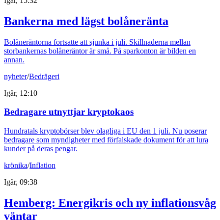
Igår, 15:32
Bankerna med lägst bolåneränta
Bolåneräntorna fortsatte att sjunka i juli. Skillnaderna mellan
storbankernas bolåneräntor är små. På sparkonton är bilden en
annan.
nyheter
/
Bedrägeri
Igår, 12:10
Bedragare utnyttjar kryptokaos
Hundratals kryptobörser blev olagliga i EU den 1 juli. Nu poserar
bedragare som myndigheter med förfalskade dokument för att lura
kunder på deras pengar.
krönika
/
Inflation
Igår, 09:38
Hemberg: Energikris och ny inflationsvåg
väntar