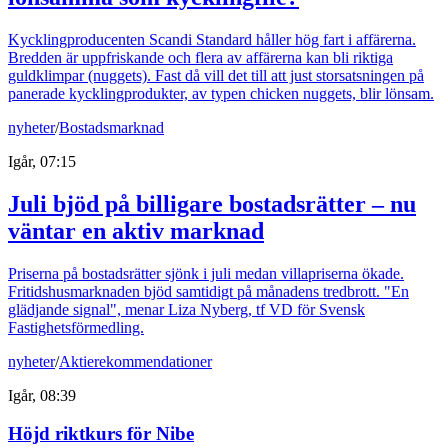
Kycklingproducenten Scandi Standard håller hög fart i affärerna.
Bredden är uppfriskande och flera av affärerna kan bli riktiga
guldklimpar (nuggets). Fast då vill det till att just storsatsningen på
panerade kycklingprodukter, av typen chicken nuggets, blir lönsam.
nyheter
/
Bostadsmarknad
Igår, 07:15
Juli bjöd på billigare bostadsrätter – nu
väntar en aktiv marknad
Priserna på bostadsrätter sjönk i juli medan villapriserna ökade.
Fritidshusmarknaden bjöd samtidigt på månadens tredbrott. "En
glädjande signal", menar Liza Nyberg, tf VD för Svensk
Fastighetsförmedling.
nyheter
/
Aktierekommendationer
Igår, 08:39
Höjd riktkurs för Nibe