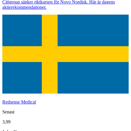
Citigroup sänker riktkursen för Novo Nordisk. Här är dagens
aktierekommendationer.
Redsense Medical
Senast
3,99