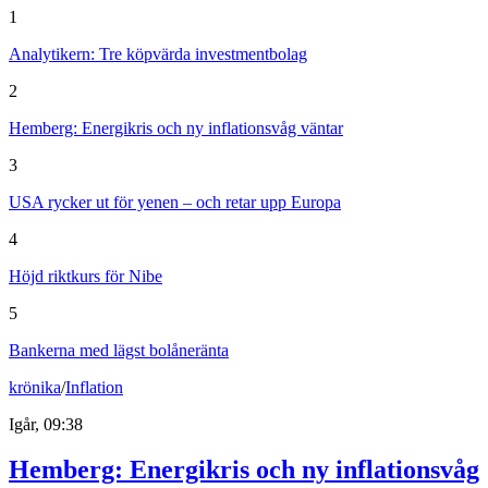
1
Analytikern: Tre köpvärda investmentbolag
2
Hemberg: Energikris och ny inflationsvåg väntar
3
USA rycker ut för yenen – och retar upp Europa
4
Höjd riktkurs för Nibe
5
Bankerna med lägst bolåneränta
krönika
/
Inflation
Igår, 09:38
Hemberg: Energikris och ny inflationsvåg