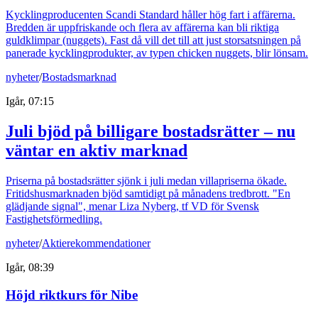
Kycklingproducenten Scandi Standard håller hög fart i affärerna.
Bredden är uppfriskande och flera av affärerna kan bli riktiga
guldklimpar (nuggets). Fast då vill det till att just storsatsningen på
panerade kycklingprodukter, av typen chicken nuggets, blir lönsam.
nyheter
/
Bostadsmarknad
Igår, 07:15
Juli bjöd på billigare bostadsrätter – nu
väntar en aktiv marknad
Priserna på bostadsrätter sjönk i juli medan villapriserna ökade.
Fritidshusmarknaden bjöd samtidigt på månadens tredbrott. "En
glädjande signal", menar Liza Nyberg, tf VD för Svensk
Fastighetsförmedling.
nyheter
/
Aktierekommendationer
Igår, 08:39
Höjd riktkurs för Nibe