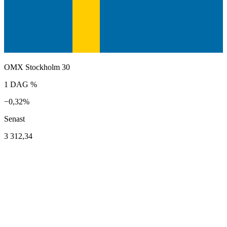
OMX Stockholm 30
1 DAG %
−0,32%
Senast
3 312,34