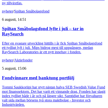
ny tillväxtfas.
nyheter
/
Spiltan Småbolagsfond
6 augusti, 14:51
Spiltan Småbolagsfond lyfte i juli – tar in
RaySearch
Efter en svagare utveckling hittills i år fick Spiltan Småbolagsfond
ett tydligt lyft i juli. Mips bidrog mest till uppgången, medan
RaySearch Laboratories är ett nytt innehav i fonden.
nyheter
/
Aktiefonder
5 augusti, 15:06
Fondvinnare med banktung portfölj
Tommi Saukkoriipi har styrt nästan halva SEB Swedish Value Fund
mot finanssektorn. Det har varit ett vinnande drag. Fonden har slagit
index tydligt både i år och på längre sikt. Samtidigt har förvaltaren
valt sida mellan börsens två stora maktbolag - Investor och
Industrivärden.