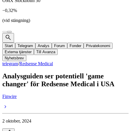
OMX Stockholm 30
−0,32%
(vid stängning)
Start
Telegram
Analys
Forum
Fonder
Privatekonomi
Externa tjänster
Till Avanza
Nyhetsbrev
telegram
/
Redsense Medical
Analysguiden ser potentiell 'game
changer' för Redsense Medical i USA
Finwire
2 oktober, 2024