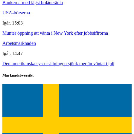
Bankerna med lägst bolåneränta
USA-börserna
Igår, 15:03
Munter öppning att vänta i New York efter jobbsiffrorna
Arbetsmarknaden
Igår, 14:47
Den amerikanska sysselsättningen sjönk mer än väntat i juli
Marknadsöversikt