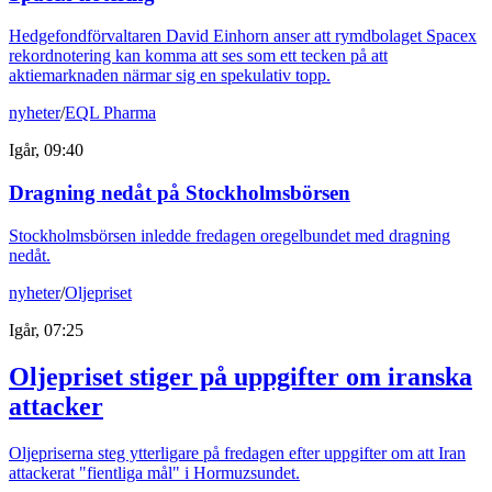
Hedgefondförvaltaren David Einhorn anser att rymdbolaget Spacex
rekordnotering kan komma att ses som ett tecken på att
aktiemarknaden närmar sig en spekulativ topp.
nyheter
/
EQL Pharma
Igår, 09:40
Dragning nedåt på Stockholmsbörsen
Stockholmsbörsen inledde fredagen oregelbundet med dragning
nedåt.
nyheter
/
Oljepriset
Igår, 07:25
Oljepriset stiger på uppgifter om iranska
attacker
Oljepriserna steg ytterligare på fredagen efter uppgifter om att Iran
attackerat "fientliga mål" i Hormuzsundet.