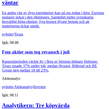
väntar
En andra våg av dyra energipriser kan nå oss redan i höst. Europas
gaslager pekar i den riktningen. Samtidigt möter svenskarna
besvärligt höga elpriser, fyra kronor dyrare bensin och att
matpriserna tickar uppåt.
nyheter
/
Troax
Igår, 08:48
Fem aktier som tog revansch i juli
Rapportperioden väckte liv i flera av börsens tidigare förlorare.
Troax rusade 37% under juli, medan Hexpol, Billerud och BE
Group steg mellan 18 till 23%.
Aktieanalys
nyheter
,
Aktieanalys
/
Investor
Igår, 08:11
Analytikern: Tre köpvärda