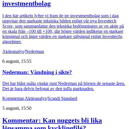
investmentbolag
I den här artikeln lyfter vi fram de tre investmentbolag som i dag
uppvisar den starkaste tekniska bilden enligt vår nya Investtech
Score, som sammanfattar den tekniska bedömningen av en aktie på
en skala från –100 till +100, där högre värden indikerar en starkare
köpsignal och lägre värden en starkare säljsignal enligt Investtechs
algoritmer.
Aktieanalys
/
Nederman
6 augusti, 15:55
Nederman: Vändning i sikte?
Det har blåst snåla vindar runt Nederman på börsen de senaste åren.
Det är bara delvis befogat av den tuffa marknaden.
Kommentar
,
Aktieanalys
/
Scandi Standard
5 augusti, 15:50
Kommentar: Kan nuggets bli lika
lönsamma som kycklingfilé?