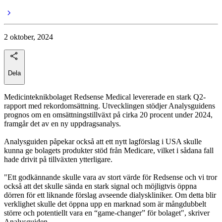
2 oktober, 2024
Dela
Medicinteknikbolaget Redsense Medical levererade en stark Q2-
rapport med rekordomsättning. Utvecklingen stödjer Analysguidens
prognos om en omsättningstillväxt på cirka 20 procent under 2024,
framgår det av en ny uppdragsanalys.
Analysguiden påpekar också att ett nytt lagförslag i USA skulle
kunna ge bolagets produkter stöd från Medicare, vilket i sådana fall
hade drivit på tillväxten ytterligare.
"Ett godkännande skulle vara av stort värde för Redsense och vi tror
också att det skulle sända en stark signal och möjligtvis öppna
dörren för ett liknande förslag avseende dialyskliniker. Om detta blir
verklighet skulle det öppna upp en marknad som är mångdubbelt
större och potentiellt vara en “game-changer” för bolaget", skriver
Analysguiden.