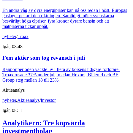
En andra våg av dyra energipriser kan nå oss redan i höst. Europas
gaslager pekar i den riktningen. Samtidigt möter svenskarna
besvärligt höga elpriser, fyra kronor dyrare bensin och att
matpriserna tickar uppåt.
nyheter
/
Troax
Igår, 08:48
Fem aktier som tog revansch i juli
Rapportperioden väckte liv i flera av börsens tidigare förlorare.
Troax rusade 37% under juli, medan Hexpol, Billerud och BE
Group steg mellan 18 till 23%.
Aktieanalys
nyheter
,
Aktieanalys
/
Investor
Igår, 08:11
Analytikern: Tre köpvärda
investmentbolag