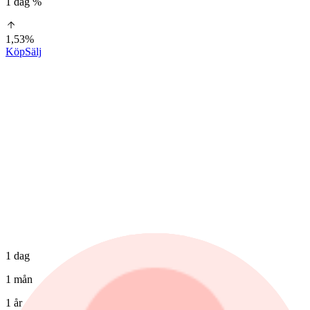
1 dag %
1,53%
Köp
Sälj
1 dag
1 mån
1 år