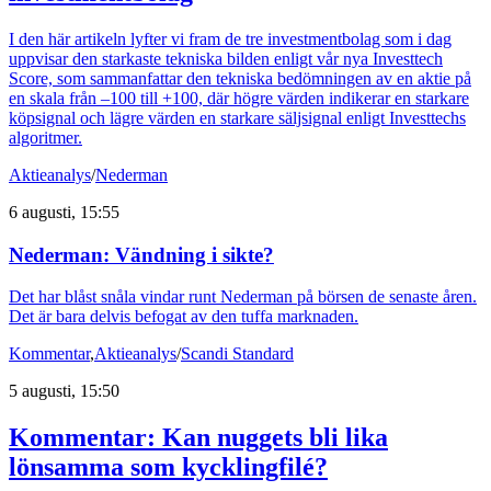
I den här artikeln lyfter vi fram de tre investmentbolag som i dag
uppvisar den starkaste tekniska bilden enligt vår nya Investtech
Score, som sammanfattar den tekniska bedömningen av en aktie på
en skala från –100 till +100, där högre värden indikerar en starkare
köpsignal och lägre värden en starkare säljsignal enligt Investtechs
algoritmer.
Aktieanalys
/
Nederman
6 augusti, 15:55
Nederman: Vändning i sikte?
Det har blåst snåla vindar runt Nederman på börsen de senaste åren.
Det är bara delvis befogat av den tuffa marknaden.
Kommentar
,
Aktieanalys
/
Scandi Standard
5 augusti, 15:50
Kommentar: Kan nuggets bli lika
lönsamma som kycklingfilé?