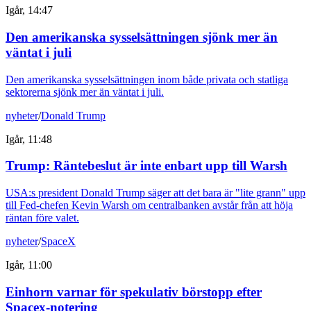
Igår, 14:47
Den amerikanska sysselsättningen sjönk mer än
väntat i juli
Den amerikanska sysselsättningen inom både privata och statliga
sektorerna sjönk mer än väntat i juli.
nyheter
/
Donald Trump
Igår, 11:48
Trump: Räntebeslut är inte enbart upp till Warsh
USA:s president Donald Trump säger att det bara är "lite grann" upp
till Fed-chefen Kevin Warsh om centralbanken avstår från att höja
räntan före valet.
nyheter
/
SpaceX
Igår, 11:00
Einhorn varnar för spekulativ börstopp efter
Spacex-notering