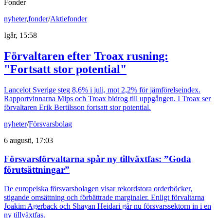
Fonder
nyheter
,
fonder
/
Aktiefonder
Igår, 15:58
Förvaltaren efter Troax rusning:
"Fortsatt stor potential"
Lancelot Sverige steg 8,6% i juli, mot 2,2% för jämförelseindex.
Rapportvinnarna Mips och Troax bidrog till uppgången. I Troax ser
förvaltaren Erik Bertilsson fortsatt stor potential.
nyheter
/
Försvarsbolag
6 augusti, 17:03
Försvarsförvaltarna spår ny tillväxtfas: ”Goda
förutsättningar”
De europeiska försvarsbolagen visar rekordstora orderböcker,
stigande omsättning och förbättrade marginaler. Enligt förvaltarna
Joakim Agerback och Shayan Heidari går nu försvarssektorn in i en
ny tillväxtfas.