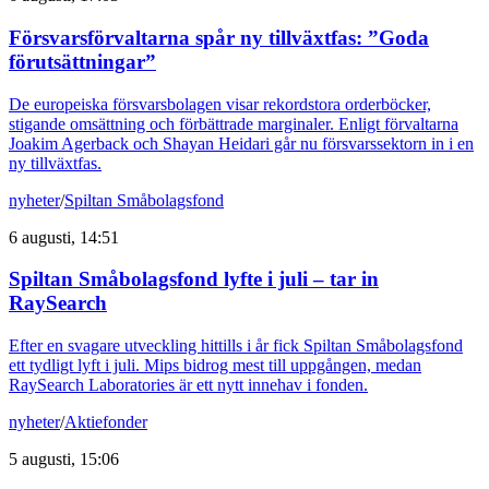
Försvarsförvaltarna spår ny tillväxtfas: ”Goda
förutsättningar”
De europeiska försvarsbolagen visar rekordstora orderböcker,
stigande omsättning och förbättrade marginaler. Enligt förvaltarna
Joakim Agerback och Shayan Heidari går nu försvarssektorn in i en
ny tillväxtfas.
nyheter
/
Spiltan Småbolagsfond
6 augusti, 14:51
Spiltan Småbolagsfond lyfte i juli – tar in
RaySearch
Efter en svagare utveckling hittills i år fick Spiltan Småbolagsfond
ett tydligt lyft i juli. Mips bidrog mest till uppgången, medan
RaySearch Laboratories är ett nytt innehav i fonden.
nyheter
/
Aktiefonder
5 augusti, 15:06