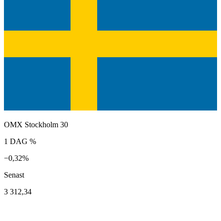
OMX Stockholm 30
1 DAG %
−0,32%
Senast
3 312,34