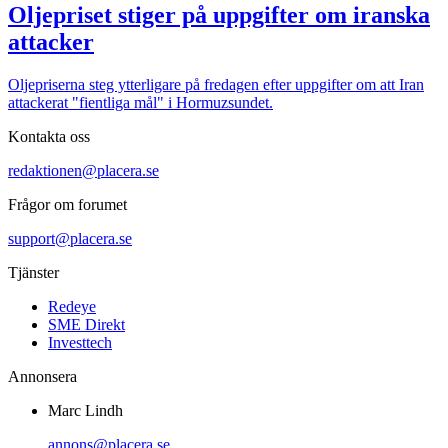
Oljepriset stiger på uppgifter om iranska
attacker
Oljepriserna steg ytterligare på fredagen efter uppgifter om att Iran
attackerat "fientliga mål" i Hormuzsundet.
Kontakta oss
redaktionen@placera.se
Frågor om forumet
support@placera.se
Tjänster
Redeye
SME Direkt
Investtech
Annonsera
Marc Lindh
annons@placera.se