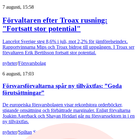
7 augusti, 15:58
Förvaltaren efter Troax rusning:
"Fortsatt stor potential"
Lancelot Sverige steg 8,6% i juli, mot 2,2% för jämförelseindex.
Rapportvinnarna Mips och Troax bidrog till uppgången. I Troax ser
förvaltaren Erik Bertilsson fortsatt stor potential.
nyheter
/
Försvarsbolag
6 augusti, 17:03
Försvarsförvaltarna spår ny tillväxtfas: ”Goda
förutsättningar”
De europeiska försvarsbolagen visar rekordstora orderböcker,
stigande omsättning och förbättrade marginaler. Enligt förvaltarna
Joakim Agerback och Shayan Heidari går nu försvarssektorn in i en
ny tillväxtfas.
nyheter
/
Spiltan Småbolagsfond