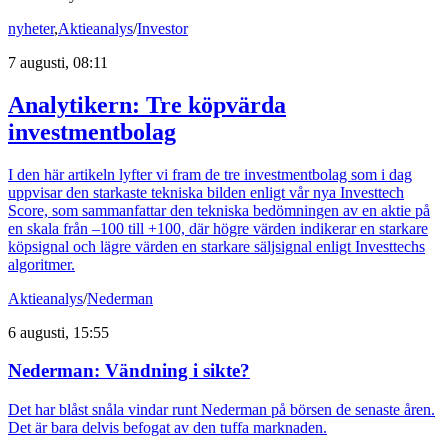
nyheter
,
Aktieanalys
/
Investor
7 augusti, 08:11
Analytikern: Tre köpvärda
investmentbolag
I den här artikeln lyfter vi fram de tre investmentbolag som i dag
uppvisar den starkaste tekniska bilden enligt vår nya Investtech
Score, som sammanfattar den tekniska bedömningen av en aktie på
en skala från –100 till +100, där högre värden indikerar en starkare
köpsignal och lägre värden en starkare säljsignal enligt Investtechs
algoritmer.
Aktieanalys
/
Nederman
6 augusti, 15:55
Nederman: Vändning i sikte?
Det har blåst snåla vindar runt Nederman på börsen de senaste åren.
Det är bara delvis befogat av den tuffa marknaden.