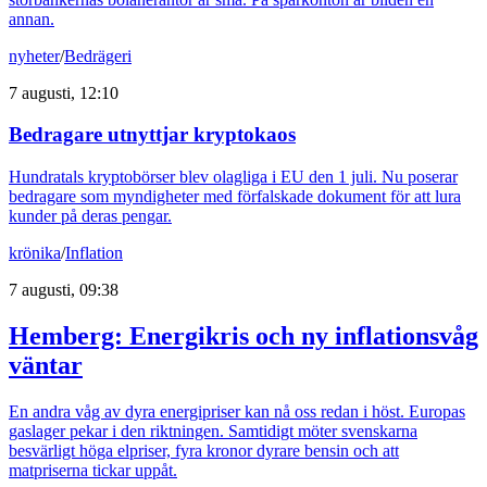
annan.
nyheter
/
Bedrägeri
7 augusti, 12:10
Bedragare utnyttjar kryptokaos
Hundratals kryptobörser blev olagliga i EU den 1 juli. Nu poserar
bedragare som myndigheter med förfalskade dokument för att lura
kunder på deras pengar.
krönika
/
Inflation
7 augusti, 09:38
Hemberg: Energikris och ny inflationsvåg
väntar
En andra våg av dyra energipriser kan nå oss redan i höst. Europas
gaslager pekar i den riktningen. Samtidigt möter svenskarna
besvärligt höga elpriser, fyra kronor dyrare bensin och att
matpriserna tickar uppåt.