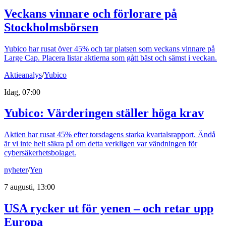
Veckans vinnare och förlorare på
Stockholmsbörsen
Yubico har rusat över 45% och tar platsen som veckans vinnare på
Large Cap. Placera listar aktierna som gått bäst och sämst i veckan.
Aktieanalys
/
Yubico
Idag, 07:00
Yubico: Värderingen ställer höga krav
Aktien har rusat 45% efter torsdagens starka kvartalsrapport. Ändå
är vi inte helt säkra på om detta verkligen var vändningen för
cybersäkerhetsbolaget.
nyheter
/
Yen
7 augusti, 13:00
USA rycker ut för yenen – och retar upp
Europa