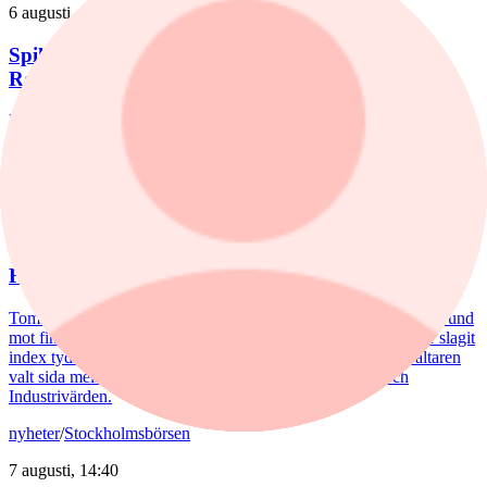
6 augusti, 14:51
Spiltan Småbolagsfond lyfte i juli – tar in
RaySearch
Efter en svagare utveckling hittills i år fick Spiltan Småbolagsfond
ett tydligt lyft i juli. Mips bidrog mest till uppgången, medan
RaySearch Laboratories är ett nytt innehav i fonden.
nyheter
/
Aktiefonder
5 augusti, 15:06
Fondvinnare med banktung portfölj
Tommi Saukkoriipi har styrt nästan halva SEB Swedish Value Fund
mot finanssektorn. Det har varit ett vinnande drag. Fonden har slagit
index tydligt både i år och på längre sikt. Samtidigt har förvaltaren
valt sida mellan börsens två stora maktbolag - Investor och
Industrivärden.
nyheter
/
Stockholmsbörsen
7 augusti, 14:40