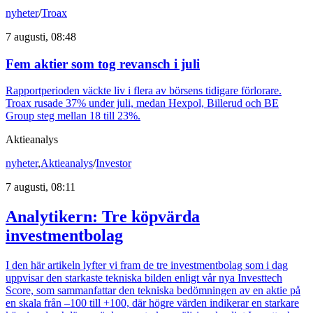
nyheter
/
Troax
7 augusti, 08:48
Fem aktier som tog revansch i juli
Rapportperioden väckte liv i flera av börsens tidigare förlorare.
Troax rusade 37% under juli, medan Hexpol, Billerud och BE
Group steg mellan 18 till 23%.
Aktieanalys
nyheter
,
Aktieanalys
/
Investor
7 augusti, 08:11
Analytikern: Tre köpvärda
investmentbolag
I den här artikeln lyfter vi fram de tre investmentbolag som i dag
uppvisar den starkaste tekniska bilden enligt vår nya Investtech
Score, som sammanfattar den tekniska bedömningen av en aktie på
en skala från –100 till +100, där högre värden indikerar en starkare