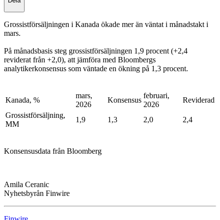
Dela
Grossistförsäljningen i Kanada ökade mer än väntat i månadstakt i
mars.
På månadsbasis steg grossistförsäljningen 1,9 procent (+2,4
reviderat från +2,0), att jämföra med Bloombergs
analytikerkonsensus som väntade en ökning på 1,3 procent.
mars,
februari,
Kanada, %
Konsensus
Reviderad
2026
2026
Grossistförsäljning,
1,9
1,3
2,0
2,4
MM
Konsensusdata från Bloomberg
Amila Ceranic
Nyhetsbyrån Finwire
Finwire