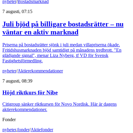
nyheter
/
Bostadsmarknad
7 augusti, 07:15
Juli bjöd på billigare bostadsrätter – nu
väntar en aktiv marknad
Priserna på bostadsrätter sjönk i juli medan villapriserna ökade.
Fritidshusmarknaden bjöd samtidigt på månadens tredbrott. "En
glädjande signal", menar Liza Nyberg, tf VD för Svensk
Fastighetsförmedling.
nyheter
/
Aktierekommendationer
7 augusti, 08:39
Höjd riktkurs för Nibe
Citigroup sänker riktkursen för Novo Nordisk. Här är dagens
aktierekommendationer.
Fonder
nyheter
,
fonder
/
Aktiefonder