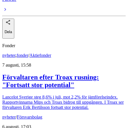
Dela
Fonder
nyheter
,
fonder
/
Aktiefonder
7 augusti, 15:58
Förvaltaren efter Troax rusning:
"Fortsatt stor potential"
Lancelot Sverige steg 8,6% i juli, mot 2,2% för jämförelseindex.
Rapportvinnarna Mips och Troax bidrog till uppgången. I Troax ser
förvaltaren Erik Bertilsson fortsatt stor potential.
nyheter
/
Försvarsbolag
6 augusti, 17:03