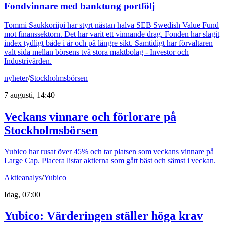
Fondvinnare med banktung portfölj
Tommi Saukkoriipi har styrt nästan halva SEB Swedish Value Fund
mot finanssektorn. Det har varit ett vinnande drag. Fonden har slagit
index tydligt både i år och på längre sikt. Samtidigt har förvaltaren
valt sida mellan börsens två stora maktbolag - Investor och
Industrivärden.
nyheter
/
Stockholmsbörsen
7 augusti, 14:40
Veckans vinnare och förlorare på
Stockholmsbörsen
Yubico har rusat över 45% och tar platsen som veckans vinnare på
Large Cap. Placera listar aktierna som gått bäst och sämst i veckan.
Aktieanalys
/
Yubico
Idag, 07:00
Yubico: Värderingen ställer höga krav