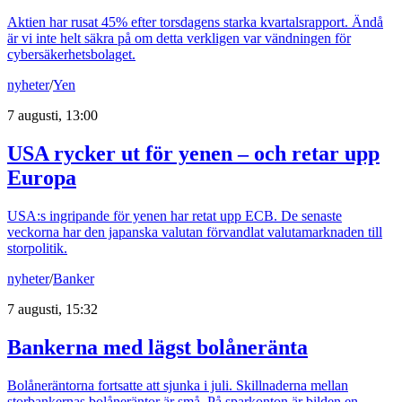
Aktien har rusat 45% efter torsdagens starka kvartalsrapport. Ändå
är vi inte helt säkra på om detta verkligen var vändningen för
cybersäkerhetsbolaget.
nyheter
/
Yen
7 augusti, 13:00
USA rycker ut för yenen – och retar upp
Europa
USA:s ingripande för yenen har retat upp ECB. De senaste
veckorna har den japanska valutan förvandlat valutamarknaden till
storpolitik.
nyheter
/
Banker
7 augusti, 15:32
Bankerna med lägst bolåneränta
Bolåneräntorna fortsatte att sjunka i juli. Skillnaderna mellan
storbankernas bolåneräntor är små. På sparkonton är bilden en