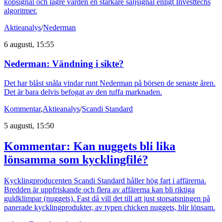
köpsignal och lägre värden en starkare säljsignal enligt Investtechs
algoritmer.
Aktieanalys
/
Nederman
6 augusti, 15:55
Nederman: Vändning i sikte?
Det har blåst snåla vindar runt Nederman på börsen de senaste åren.
Det är bara delvis befogat av den tuffa marknaden.
Kommentar
,
Aktieanalys
/
Scandi Standard
5 augusti, 15:50
Kommentar: Kan nuggets bli lika
lönsamma som kycklingfilé?
Kycklingproducenten Scandi Standard håller hög fart i affärerna.
Bredden är uppfriskande och flera av affärerna kan bli riktiga
guldklimpar (nuggets). Fast då vill det till att just storsatsningen på
panerade kycklingprodukter, av typen chicken nuggets, blir lönsam.