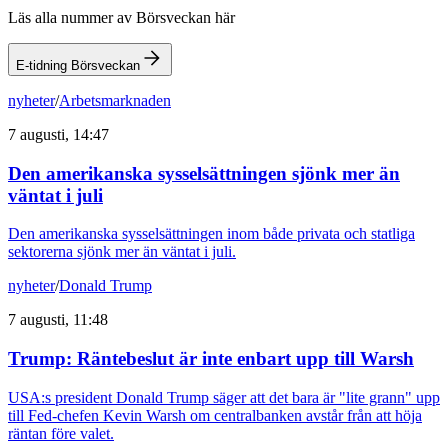
Läs alla nummer av Börsveckan här
E-tidning Börsveckan
nyheter
/
Arbetsmarknaden
7 augusti, 14:47
Den amerikanska sysselsättningen sjönk mer än
väntat i juli
Den amerikanska sysselsättningen inom både privata och statliga
sektorerna sjönk mer än väntat i juli.
nyheter
/
Donald Trump
7 augusti, 11:48
Trump: Räntebeslut är inte enbart upp till Warsh
USA:s president Donald Trump säger att det bara är "lite grann" upp
till Fed-chefen Kevin Warsh om centralbanken avstår från att höja
räntan före valet.