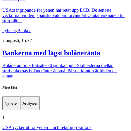
USA:s ingripande för yenen har retat upp ECB. De senaste
veckorna har den japanska valutan förvandlat valutamarknaden till
storpolitik.
nyheter
/
Banker
7 augusti, 15:32
Bankerna med lägst bolåneränta
Bolåneräntorna fortsatte att sjunka i juli. Skillnaderna mellan
storbankernas bolåneräntor är små. På sparkonton är bilden en
annan.
Mest läst
Nyheter
Analyser
1
USA rycker ut för yenen – och retar upp Europa