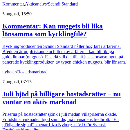
Kommentar
,
Aktieanalys
/
Scandi Standard
5 augusti, 15:50
Kommentar: Kan nuggets bli lika
lönsamma som kycklingfilé?
Kycklingproducenten Scandi Standard håller hög fart i affärerna.
Bredden är uppfriskande och flera av affärerna kan bli riktiga
guldklimpar (nuggets). Fast då vill det till att just storsatsningen på
panerade kycklingprodukter, av typen chicken nuggets, blir lönsam.
nyheter
/
Bostadsmarknad
7 augusti, 07:15
Juli bjöd på billigare bostadsrätter – nu
väntar en aktiv marknad
Priserna på bostadsrätter sjönk i juli medan villapriserna ökade.
Fritidshusmarknaden bjöd samtidigt på månadens tredbrott. "En
glädjande signal", menar Liza Nyberg, tf VD för Svensk
Fastighetsförmedling.