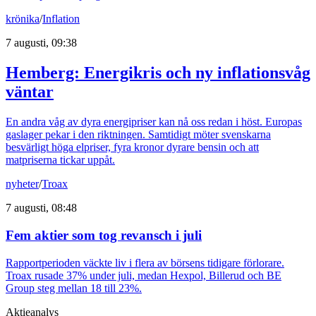
krönika
/
Inflation
7 augusti, 09:38
Hemberg: Energikris och ny inflationsvåg
väntar
En andra våg av dyra energipriser kan nå oss redan i höst. Europas
gaslager pekar i den riktningen. Samtidigt möter svenskarna
besvärligt höga elpriser, fyra kronor dyrare bensin och att
matpriserna tickar uppåt.
nyheter
/
Troax
7 augusti, 08:48
Fem aktier som tog revansch i juli
Rapportperioden väckte liv i flera av börsens tidigare förlorare.
Troax rusade 37% under juli, medan Hexpol, Billerud och BE
Group steg mellan 18 till 23%.
Aktieanalys