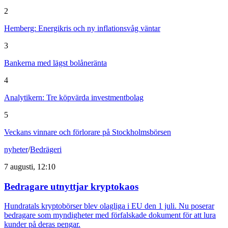
2
Hemberg: Energikris och ny inflationsvåg väntar
3
Bankerna med lägst bolåneränta
4
Analytikern: Tre köpvärda investmentbolag
5
Veckans vinnare och förlorare på Stockholmsbörsen
nyheter
/
Bedrägeri
7 augusti, 12:10
Bedragare utnyttjar kryptokaos
Hundratals kryptobörser blev olagliga i EU den 1 juli. Nu poserar
bedragare som myndigheter med förfalskade dokument för att lura
kunder på deras pengar.