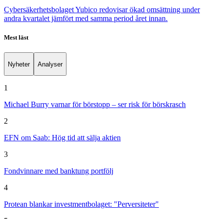
Cybersäkerhetsbolaget Yubico redovisar ökad omsättning under
andra kvartalet jämfört med samma period året innan.
Mest läst
Nyheter
Analyser
1
Michael Burry varnar för börstopp – ser risk för börskrasch
2
EFN om Saab: Hög tid att sälja aktien
3
Fondvinnare med banktung portfölj
4
Protean blankar investmentbolaget: "Perversiteter"