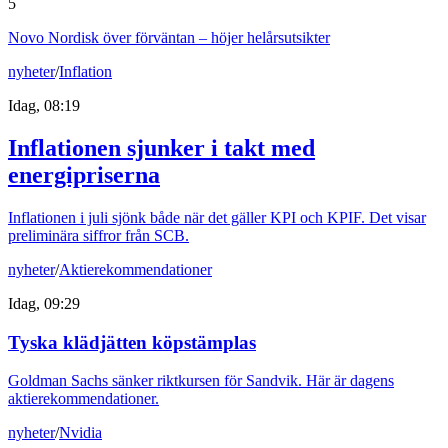
5
Novo Nordisk över förväntan – höjer helårsutsikter
nyheter
/
Inflation
Idag, 08:19
Inflationen sjunker i takt med
energipriserna
Inflationen i juli sjönk både när det gäller KPI och KPIF. Det visar
preliminära siffror från SCB.
nyheter
/
Aktierekommendationer
Idag, 09:29
Tyska klädjätten köpstämplas
Goldman Sachs sänker riktkursen för Sandvik. Här är dagens
aktierekommendationer.
nyheter
/
Nvidia