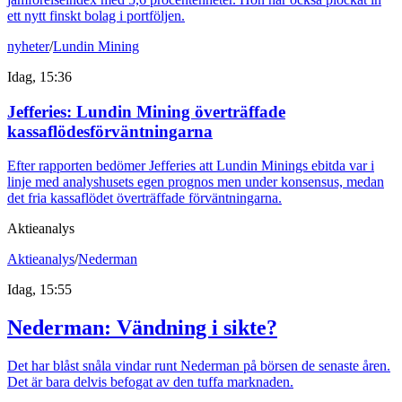
ett nytt finskt bolag i portföljen.
nyheter
/
Lundin Mining
Idag, 15:36
Jefferies: Lundin Mining överträffade
kassaflödesförväntningarna
Efter rapporten bedömer Jefferies att Lundin Minings ebitda var i
linje med analyshusets egen prognos men under konsensus, medan
det fria kassaflödet överträffade förväntningarna.
Aktieanalys
Aktieanalys
/
Nederman
Idag, 15:55
Nederman: Vändning i sikte?
Det har blåst snåla vindar runt Nederman på börsen de senaste åren.
Det är bara delvis befogat av den tuffa marknaden.