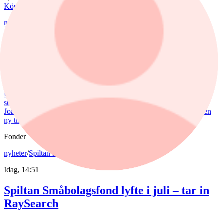
Köp
Sälj
nyheter
/
Försvarsbolag
Idag, 17:03
Försvarsförvaltarna spår ny tillväxtfas:
”Goda förutsättningar”
De europeiska försvarsbolagen visar rekordstora orderböcker,
stigande omsättning och förbättrade marginaler. Enligt förvaltarna
Joakim Agerback och Shayan Heidari går nu försvarssektorn in i en
ny tillväxtfas.
Fonder
nyheter
/
Spiltan Småbolagsfond
Idag, 14:51
Spiltan Småbolagsfond lyfte i juli – tar in
RaySearch