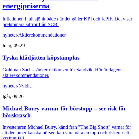
energipriserna
Inflationen i juli sjönk både när det gäller KPI och KPIF. Det visar
preliminära siffror från SCB.
nyheter
/
Aktierekommendationer
Idag, 09:29
Tyska klädjätten köpstämplas
Goldman Sachs sänker riktkursen för Sandvik. Här är dagens
aktierekommendationer.
nyheter
/
Nvidia
Igår, 09:26
Michael Burry varnar för börstopp – ser risk för
börskrasch
Investeraren Michael Burry, känd från "The Big Short" varnar för
att den amerikanska börsen kan vara nära en topp och riskerar ett
kraftigt fall.