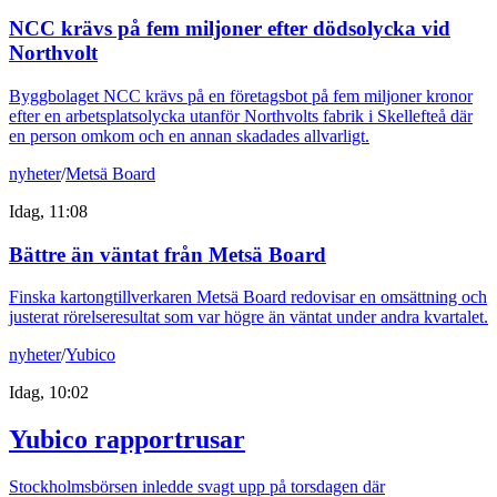
NCC krävs på fem miljoner efter dödsolycka vid
Northvolt
Byggbolaget NCC krävs på en företagsbot på fem miljoner kronor
efter en arbetsplatsolycka utanför Northvolts fabrik i Skellefteå där
en person omkom och en annan skadades allvarligt.
nyheter
/
Metsä Board
Idag, 11:08
Bättre än väntat från Metsä Board
Finska kartongtillverkaren Metsä Board redovisar en omsättning och
justerat rörelseresultat som var högre än väntat under andra kvartalet.
nyheter
/
Yubico
Idag, 10:02
Yubico rapportrusar
Stockholmsbörsen inledde svagt upp på torsdagen där