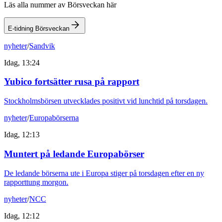
Läs alla nummer av Börsveckan här
E-tidning Börsveckan
nyheter
/
Sandvik
Idag, 13:24
Yubico fortsätter rusa på rapport
Stockholmsbörsen utvecklades positivt vid lunchtid på torsdagen.
nyheter
/
Europabörserna
Idag, 12:13
Muntert på ledande Europabörser
De ledande börserna ute i Europa stiger på torsdagen efter en ny
rapporttung morgon.
nyheter
/
NCC
Idag, 12:12