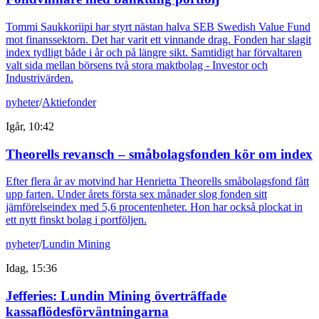
Tommi Saukkoriipi har styrt nästan halva SEB Swedish Value Fund
mot finanssektorn. Det har varit ett vinnande drag. Fonden har slagit
index tydligt både i år och på längre sikt. Samtidigt har förvaltaren
valt sida mellan börsens två stora maktbolag - Investor och
Industrivärden.
nyheter
/
Aktiefonder
Igår, 10:42
Theorells revansch – småbolagsfonden kör om index
Efter flera år av motvind har Henrietta Theorells småbolagsfond fått
upp farten. Under årets första sex månader slog fonden sitt
jämförelseindex med 5,6 procentenheter. Hon har också plockat in
ett nytt finskt bolag i portföljen.
nyheter
/
Lundin Mining
Idag, 15:36
Jefferies: Lundin Mining överträffade
kassaflödesförväntningarna