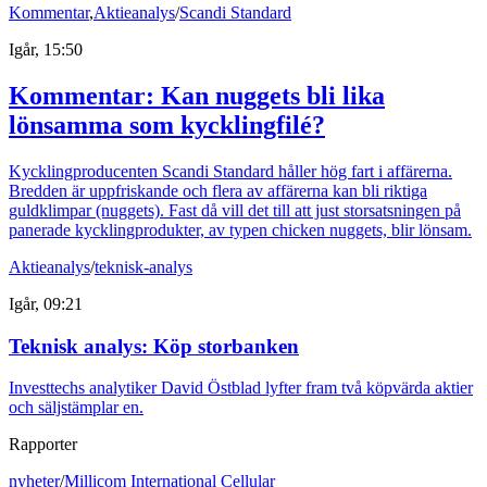
Kommentar
,
Aktieanalys
/
Scandi Standard
Igår, 15:50
Kommentar: Kan nuggets bli lika
lönsamma som kycklingfilé?
Kycklingproducenten Scandi Standard håller hög fart i affärerna.
Bredden är uppfriskande och flera av affärerna kan bli riktiga
guldklimpar (nuggets). Fast då vill det till att just storsatsningen på
panerade kycklingprodukter, av typen chicken nuggets, blir lönsam.
Aktieanalys
/
teknisk-analys
Igår, 09:21
Teknisk analys: Köp storbanken
Investtechs analytiker David Östblad lyfter fram två köpvärda aktier
och säljstämplar en.
Rapporter
nyheter
/
Millicom International Cellular