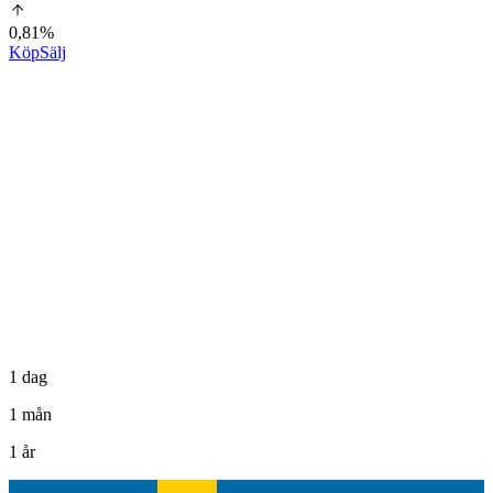
0,81%
Köp
Sälj
1 dag
1 mån
1 år