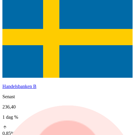
Handelsbanken B
Senast
236,40
1 dag %
0,85%