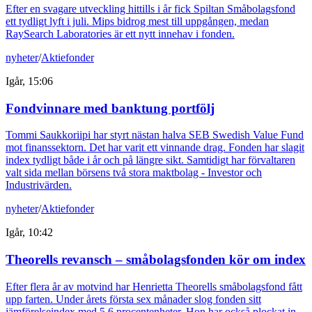
Efter en svagare utveckling hittills i år fick Spiltan Småbolagsfond
ett tydligt lyft i juli. Mips bidrog mest till uppgången, medan
RaySearch Laboratories är ett nytt innehav i fonden.
nyheter
/
Aktiefonder
Igår, 15:06
Fondvinnare med banktung portfölj
Tommi Saukkoriipi har styrt nästan halva SEB Swedish Value Fund
mot finanssektorn. Det har varit ett vinnande drag. Fonden har slagit
index tydligt både i år och på längre sikt. Samtidigt har förvaltaren
valt sida mellan börsens två stora maktbolag - Investor och
Industrivärden.
nyheter
/
Aktiefonder
Igår, 10:42
Theorells revansch – småbolagsfonden kör om index
Efter flera år av motvind har Henrietta Theorells småbolagsfond fått
upp farten. Under årets första sex månader slog fonden sitt
jämförelseindex med 5,6 procentenheter. Hon har också plockat in