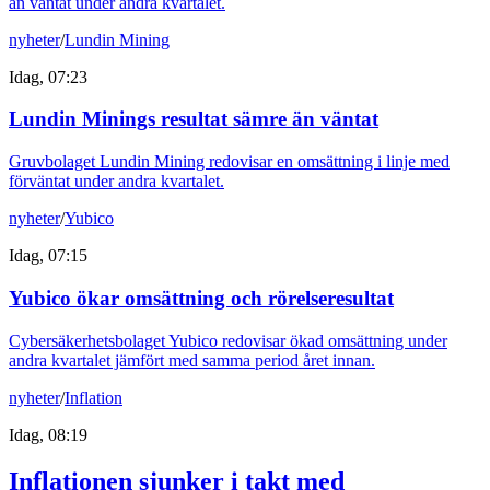
än väntat under andra kvartalet.
nyheter
/
Lundin Mining
Idag, 07:23
Lundin Minings resultat sämre än väntat
Gruvbolaget Lundin Mining redovisar en omsättning i linje med
förväntat under andra kvartalet.
nyheter
/
Yubico
Idag, 07:15
Yubico ökar omsättning och rörelseresultat
Cybersäkerhetsbolaget Yubico redovisar ökad omsättning under
andra kvartalet jämfört med samma period året innan.
nyheter
/
Inflation
Idag, 08:19
Inflationen sjunker i takt med