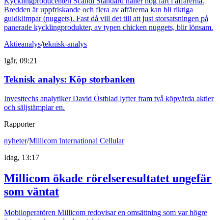
Kycklingproducenten Scandi Standard håller hög fart i affärerna.
Bredden är uppfriskande och flera av affärerna kan bli riktiga
guldklimpar (nuggets). Fast då vill det till att just storsatsningen på
panerade kycklingprodukter, av typen chicken nuggets, blir lönsam.
Aktieanalys
/
teknisk-analys
Igår, 09:21
Teknisk analys: Köp storbanken
Investtechs analytiker David Östblad lyfter fram två köpvärda aktier
och säljstämplar en.
Rapporter
nyheter
/
Millicom International Cellular
Idag, 13:17
Millicom ökade rörelseresultatet ungefär
som väntat
Mobiloperatören Millicom redovisar en omsättning som var högre