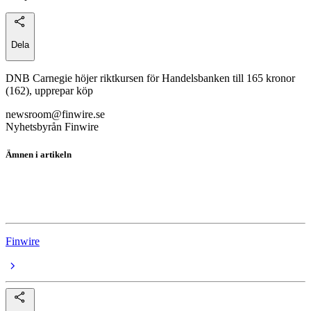
Dela
DNB Carnegie höjer riktkursen för Handelsbanken till 165 kronor
(162), upprepar köp
newsroom@finwire.se
Nyhetsbyrån Finwire
Ämnen i artikeln
Handelsbanken
Handelsbanken
Finwire