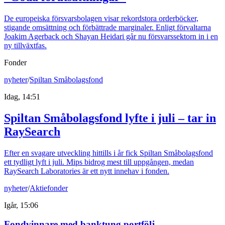
De europeiska försvarsbolagen visar rekordstora orderböcker,
stigande omsättning och förbättrade marginaler. Enligt förvaltarna
Joakim Agerback och Shayan Heidari går nu försvarssektorn in i en
ny tillväxtfas.
Fonder
nyheter
/
Spiltan Småbolagsfond
Idag, 14:51
Spiltan Småbolagsfond lyfte i juli – tar in
RaySearch
Efter en svagare utveckling hittills i år fick Spiltan Småbolagsfond
ett tydligt lyft i juli. Mips bidrog mest till uppgången, medan
RaySearch Laboratories är ett nytt innehav i fonden.
nyheter
/
Aktiefonder
Igår, 15:06
Fondvinnare med banktung portfölj