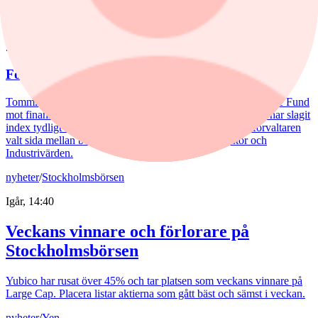
nyheter
/
Aktiefonder
5 augusti, 15:06
Fondvinnare med banktung portfölj
Tommi Saukkoriipi har styrt nästan halva SEB Swedish Value Fund
mot finanssektorn. Det har varit ett vinnande drag. Fonden har slagit
index tydligt både i år och på längre sikt. Samtidigt har förvaltaren
valt sida mellan börsens två stora maktbolag - Investor och
Industrivärden.
nyheter
/
Stockholmsbörsen
Igår, 14:40
Veckans vinnare och förlorare på
Stockholmsbörsen
Yubico har rusat över 45% och tar platsen som veckans vinnare på
Large Cap. Placera listar aktierna som gått bäst och sämst i veckan.
nyheter
/
Yen