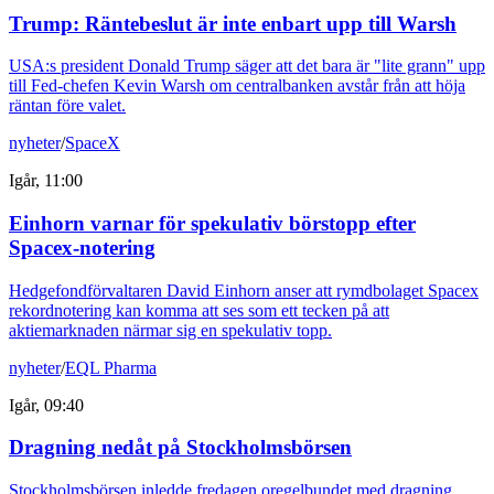
Trump: Räntebeslut är inte enbart upp till Warsh
USA:s president Donald Trump säger att det bara är "lite grann" upp
till Fed-chefen Kevin Warsh om centralbanken avstår från att höja
räntan före valet.
nyheter
/
SpaceX
Igår, 11:00
Einhorn varnar för spekulativ börstopp efter
Spacex-notering
Hedgefondförvaltaren David Einhorn anser att rymdbolaget Spacex
rekordnotering kan komma att ses som ett tecken på att
aktiemarknaden närmar sig en spekulativ topp.
nyheter
/
EQL Pharma
Igår, 09:40
Dragning nedåt på Stockholmsbörsen
Stockholmsbörsen inledde fredagen oregelbundet med dragning