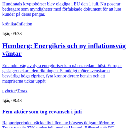
Hundratals kryptobörser blev olagliga i EU den 1 juli. Nu poserar
bedragare som myndigheter med förfalskade dokument för att lura
kunder på deras pengar.
krönika
/
Inflation
Igår, 09:38
Hemberg: Energikris och ny inflationsvåg
väntar
En andra våg av dyra energipriser kan nå oss redan i höst. Europas
gaslager pekar i den riktningen. Samtidigt möter svenskarna
besvärligt höga elpriser, fyra kronor dyrare bensin och att
matpriserna tickar uppåt.
nyheter
/
Troax
Igår, 08:48
Fem aktier som tog revansch i juli
Rapportperioden väckte liv i flera av börsens tidigare förlorare.
Troax rusade 37% under juli, medan Hexpol, Billerud och BE