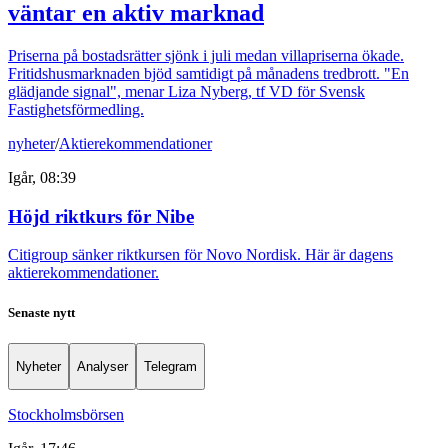
väntar en aktiv marknad
Priserna på bostadsrätter sjönk i juli medan villapriserna ökade.
Fritidshusmarknaden bjöd samtidigt på månadens tredbrott. "En
glädjande signal", menar Liza Nyberg, tf VD för Svensk
Fastighetsförmedling.
nyheter
/
Aktierekommendationer
Igår, 08:39
Höjd riktkurs för Nibe
Citigroup sänker riktkursen för Novo Nordisk. Här är dagens
aktierekommendationer.
Senaste nytt
Nyheter
Analyser
Telegram
Stockholmsbörsen