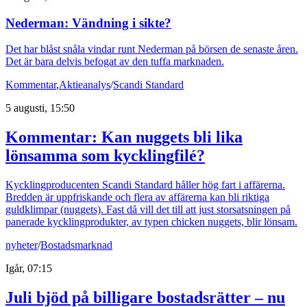
Nederman: Vändning i sikte?
Det har blåst snåla vindar runt Nederman på börsen de senaste åren.
Det är bara delvis befogat av den tuffa marknaden.
Kommentar
,
Aktieanalys
/
Scandi Standard
5 augusti, 15:50
Kommentar: Kan nuggets bli lika
lönsamma som kycklingfilé?
Kycklingproducenten Scandi Standard håller hög fart i affärerna.
Bredden är uppfriskande och flera av affärerna kan bli riktiga
guldklimpar (nuggets). Fast då vill det till att just storsatsningen på
panerade kycklingprodukter, av typen chicken nuggets, blir lönsam.
nyheter
/
Bostadsmarknad
Igår, 07:15
Juli bjöd på billigare bostadsrätter – nu