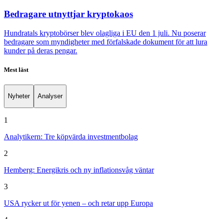
Bedragare utnyttjar kryptokaos
Hundratals kryptobörser blev olagliga i EU den 1 juli. Nu poserar
bedragare som myndigheter med förfalskade dokument för att lura
kunder på deras pengar.
Mest läst
Nyheter
Analyser
1
Analytikern: Tre köpvärda investmentbolag
2
Hemberg: Energikris och ny inflationsvåg väntar
3
USA rycker ut för yenen – och retar upp Europa