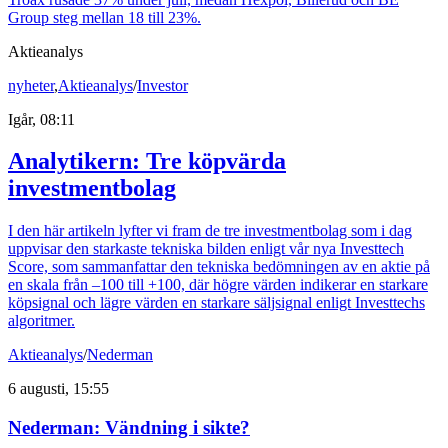
Group steg mellan 18 till 23%.
Aktieanalys
nyheter
,
Aktieanalys
/
Investor
Igår, 08:11
Analytikern: Tre köpvärda
investmentbolag
I den här artikeln lyfter vi fram de tre investmentbolag som i dag
uppvisar den starkaste tekniska bilden enligt vår nya Investtech
Score, som sammanfattar den tekniska bedömningen av en aktie på
en skala från –100 till +100, där högre värden indikerar en starkare
köpsignal och lägre värden en starkare säljsignal enligt Investtechs
algoritmer.
Aktieanalys
/
Nederman
6 augusti, 15:55
Nederman: Vändning i sikte?