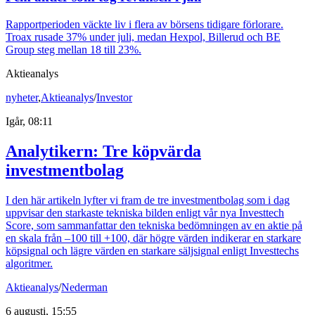
Rapportperioden väckte liv i flera av börsens tidigare förlorare.
Troax rusade 37% under juli, medan Hexpol, Billerud och BE
Group steg mellan 18 till 23%.
Aktieanalys
nyheter
,
Aktieanalys
/
Investor
Igår, 08:11
Analytikern: Tre köpvärda
investmentbolag
I den här artikeln lyfter vi fram de tre investmentbolag som i dag
uppvisar den starkaste tekniska bilden enligt vår nya Investtech
Score, som sammanfattar den tekniska bedömningen av en aktie på
en skala från –100 till +100, där högre värden indikerar en starkare
köpsignal och lägre värden en starkare säljsignal enligt Investtechs
algoritmer.
Aktieanalys
/
Nederman
6 augusti, 15:55