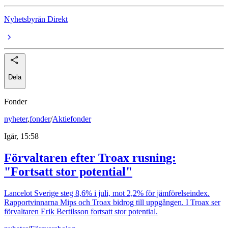
Nyhetsbyrån Direkt
Dela
Fonder
nyheter
,
fonder
/
Aktiefonder
Igår, 15:58
Förvaltaren efter Troax rusning:
"Fortsatt stor potential"
Lancelot Sverige steg 8,6% i juli, mot 2,2% för jämförelseindex.
Rapportvinnarna Mips och Troax bidrog till uppgången. I Troax ser
förvaltaren Erik Bertilsson fortsatt stor potential.