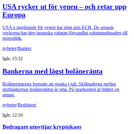
USA rycker ut för yenen – och retar upp
Europa
USA:s ingripande för yenen har retat upp ECB. De senaste
veckorna har den japanska valutan förvandlat valutamarknaden till
storpolitik.
nyheter
/
Banker
Igår, 15:32
Bankerna med lägst bolåneränta
Bolåneräntorna fortsatte att sjunka i juli. Skillnaderna mellan
storbankernas bolåneräntor är små. På sparkonton är bilden en
annan.
nyheter
/
Bedrägeri
Igår, 12:10
Bedragare utnyttjar kryptokaos