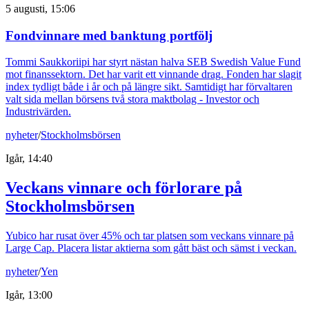
5 augusti, 15:06
Fondvinnare med banktung portfölj
Tommi Saukkoriipi har styrt nästan halva SEB Swedish Value Fund
mot finanssektorn. Det har varit ett vinnande drag. Fonden har slagit
index tydligt både i år och på längre sikt. Samtidigt har förvaltaren
valt sida mellan börsens två stora maktbolag - Investor och
Industrivärden.
nyheter
/
Stockholmsbörsen
Igår, 14:40
Veckans vinnare och förlorare på
Stockholmsbörsen
Yubico har rusat över 45% och tar platsen som veckans vinnare på
Large Cap. Placera listar aktierna som gått bäst och sämst i veckan.
nyheter
/
Yen
Igår, 13:00