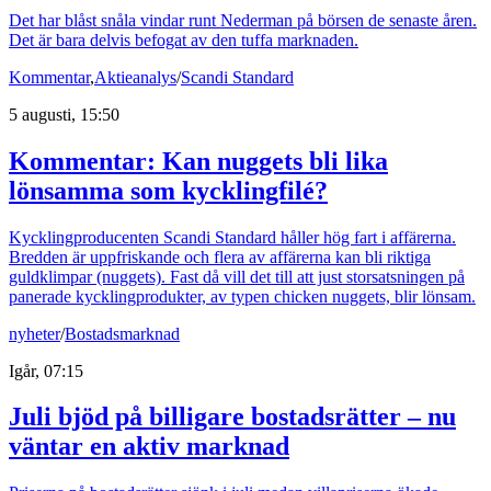
Det har blåst snåla vindar runt Nederman på börsen de senaste åren.
Det är bara delvis befogat av den tuffa marknaden.
Kommentar
,
Aktieanalys
/
Scandi Standard
5 augusti, 15:50
Kommentar: Kan nuggets bli lika
lönsamma som kycklingfilé?
Kycklingproducenten Scandi Standard håller hög fart i affärerna.
Bredden är uppfriskande och flera av affärerna kan bli riktiga
guldklimpar (nuggets). Fast då vill det till att just storsatsningen på
panerade kycklingprodukter, av typen chicken nuggets, blir lönsam.
nyheter
/
Bostadsmarknad
Igår, 07:15
Juli bjöd på billigare bostadsrätter – nu
väntar en aktiv marknad