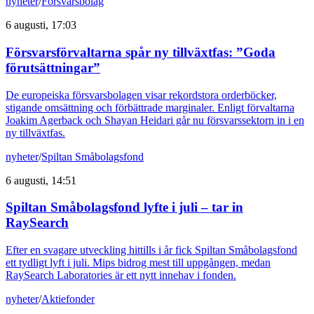
nyheter
/
Försvarsbolag
6 augusti, 17:03
Försvarsförvaltarna spår ny tillväxtfas: ”Goda
förutsättningar”
De europeiska försvarsbolagen visar rekordstora orderböcker,
stigande omsättning och förbättrade marginaler. Enligt förvaltarna
Joakim Agerback och Shayan Heidari går nu försvarssektorn in i en
ny tillväxtfas.
nyheter
/
Spiltan Småbolagsfond
6 augusti, 14:51
Spiltan Småbolagsfond lyfte i juli – tar in
RaySearch
Efter en svagare utveckling hittills i år fick Spiltan Småbolagsfond
ett tydligt lyft i juli. Mips bidrog mest till uppgången, medan
RaySearch Laboratories är ett nytt innehav i fonden.
nyheter
/
Aktiefonder