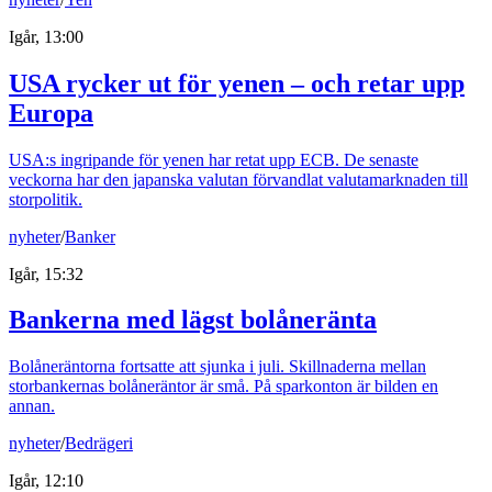
Igår, 13:00
USA rycker ut för yenen – och retar upp
Europa
USA:s ingripande för yenen har retat upp ECB. De senaste
veckorna har den japanska valutan förvandlat valutamarknaden till
storpolitik.
nyheter
/
Banker
Igår, 15:32
Bankerna med lägst bolåneränta
Bolåneräntorna fortsatte att sjunka i juli. Skillnaderna mellan
storbankernas bolåneräntor är små. På sparkonton är bilden en
annan.
nyheter
/
Bedrägeri
Igår, 12:10