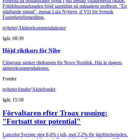
Priserna på bostadsrätter sjönk i juli medan villapriserna ökade.
Fritidshusmarknaden bjöd samtidigt på månadens tredbrott. "En
glädjande signal", menar Liza Nyberg, tf VD för Svensk
Fastighetsförmedling.
nyheter
/
Aktierekommendationer
Igår, 08:39
Höjd riktkurs för Nibe
Citigroup sänker riktkursen för Novo Nordisk. Här är dagens
aktierekommendationer.
Fonder
nyheter
,
fonder
/
Aktiefonder
Igår, 15:58
Förvaltaren efter Troax rusning:
"Fortsatt stor potential"
Lancelot Sverige steg 8,6% i juli, mot 2,2% för jämförelseindex.