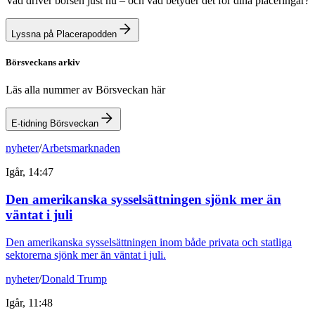
Vad driver börsen just nu – och vad betyder det för dina placeringar?
Lyssna på Placerapodden
Börsveckans arkiv
Läs alla nummer av Börsveckan här
E-tidning Börsveckan
nyheter
/
Arbetsmarknaden
Igår, 14:47
Den amerikanska sysselsättningen sjönk mer än
väntat i juli
Den amerikanska sysselsättningen inom både privata och statliga
sektorerna sjönk mer än väntat i juli.
nyheter
/
Donald Trump
Igår, 11:48