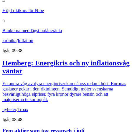
4
Höjd riktkurs för Nibe
5
Bankerna med lägst bolåneränta
krönika
/
Inflation
Igår, 09:38
Hemberg: Energikris och ny inflationsvåg
väntar
En andra våg av dyra energipriser kan nå oss redan i höst. Europas
gaslager pekar i den riktningen. Samtidigt möter svenskarna
besvärligt höga elpriser, fyra kronor dyrare bensin och att
matpriserna tickar uppåt.
nyheter
/
Troax
Igår, 08:48
Fem aktier som tog revansch i juli