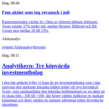
Idag, 08:48
Fem aktier som tog revansch i juli
Rapportperioden väckte liv i flera av börsens tidigare förlorare.
Troax rusade 37% under juli, medan Hexpol, Billerud och BE
Group steg mellan 18 till 23%.
Aktieanalys
nyheter
,
Aktieanalys
/
Investor
Idag, 08:11
Analytikern: Tre köpvärda
investmentbolag
I den här artikeln lyfter vi fram de tre investmentbolag som i dag
uppvisar den starkaste tekniska bilden enligt vår nya Investtech
Score, som sammanfattar den tekniska bedömningen av en aktie på
en skala från –100 till +100, där högre värden indikerar en starkare
köpsignal och lägre värden en starkare säljsignal enligt Investtechs
algoritmer.