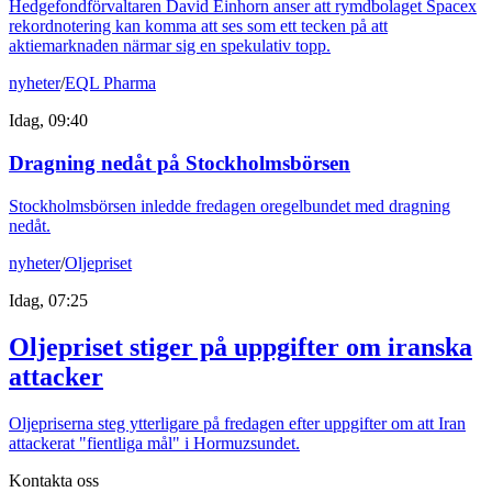
Hedgefondförvaltaren David Einhorn anser att rymdbolaget Spacex
rekordnotering kan komma att ses som ett tecken på att
aktiemarknaden närmar sig en spekulativ topp.
nyheter
/
EQL Pharma
Idag, 09:40
Dragning nedåt på Stockholmsbörsen
Stockholmsbörsen inledde fredagen oregelbundet med dragning
nedåt.
nyheter
/
Oljepriset
Idag, 07:25
Oljepriset stiger på uppgifter om iranska
attacker
Oljepriserna steg ytterligare på fredagen efter uppgifter om att Iran
attackerat "fientliga mål" i Hormuzsundet.
Kontakta oss