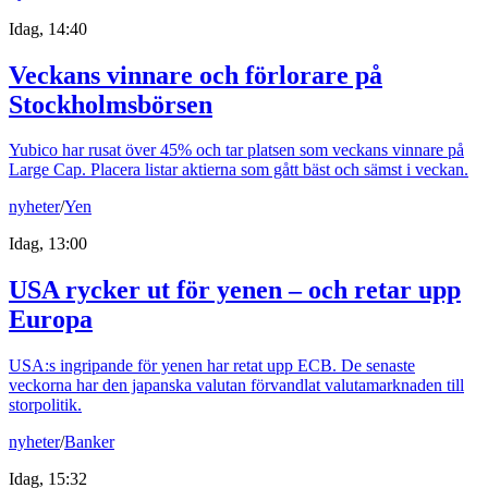
Idag, 14:40
Veckans vinnare och förlorare på
Stockholmsbörsen
Yubico har rusat över 45% och tar platsen som veckans vinnare på
Large Cap. Placera listar aktierna som gått bäst och sämst i veckan.
nyheter
/
Yen
Idag, 13:00
USA rycker ut för yenen – och retar upp
Europa
USA:s ingripande för yenen har retat upp ECB. De senaste
veckorna har den japanska valutan förvandlat valutamarknaden till
storpolitik.
nyheter
/
Banker
Idag, 15:32