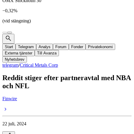
OMX Stockholm 30
−0,32%
(vid stängning)
Start
Telegram
Analys
Forum
Fonder
Privatekonomi
Externa tjänster
Till Avanza
Nyhetsbrev
telegram
/
Critical Metals Corp
Reddit stiger efter partneravtal med NBA
och NFL
Finwire
22 juli, 2024