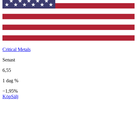
Critical Metals
Senast
6,55
1 dag %
−1,95%
Köp
Sälj