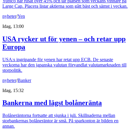
Yubico har rusat över 45% och tar platsen som veckans vinnare på
Large Cap. Placera listar aktierna som gått bäst och sämst i veckan.
nyheter
/
Yen
Idag, 13:00
USA rycker ut för yenen – och retar upp
Europa
USA:s ingripande för yenen har retat upp ECB. De senaste
veckorna har den japanska valutan förvandlat valutamarknaden till
storpolitik.
nyheter
/
Banker
Idag, 15:32
Bankerna med lägst bolåneränta
Bolåneräntorna fortsatte att sjunka i juli. Skillnaderna mellan
storbankernas bolåneräntor är små. På sparkonton är bilden en
annan.