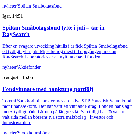
nyheter
/
Spiltan Småbolagsfond
Igår, 14:51
Spiltan Småbolagsfond lyfte i juli – tar in
RaySearch
Efter en svagare utveckling hittills i år fick Spiltan Småbolagsfond
ett tydligt lyft i juli. Mips bidrog mest till uppgången, medan
RaySearch Laboratories är ett nytt innehav i fonden.
nyheter
/
Aktiefonder
5 augusti, 15:06
Fondvinnare med banktung portfölj
Tommi Saukkoriipi har styrt nästan halva SEB Swedish Value Fund
mot finanssektorn. Det har varit ett vinnande drag. Fonden har slagit
index tydligt både i år och på längre sikt. Samtidigt har förvaltaren
valt sida mellan börsens två stora maktbolag - Investor och
Industrivärden.
nyheter
/
Stockholmsbörsen