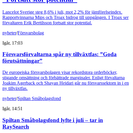
Lancelot Sverige steg 8,6% i juli, mot 2,2% för jämförelseindex.
Rapportvinnarna Mips och Troax bidrog till uppgången. I Troax ser
förvaltaren Erik Bertilsson fortsatt stor potential.
nyheter
/
Försvarsbolag
Igår, 17:03
Försvarsförvaltarna spår ny tillväxtfas: ”Goda
förutsättningar”
De europeiska försvarsbolagen visar rekordstora orderböcker,
stigande omsättning och förbättrade marginaler. Enligt förvaltarna
Joakim Agerback och Shayan Heidari går nu försvarssektorn in i en
ny tillväxtfas.
nyheter
/
Spiltan Småbolagsfond
Igår, 14:51
Spiltan Småbolagsfond lyfte i juli – tar in
RaySearch