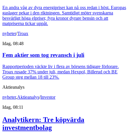
En andra våg av dyra energipriser kan nå oss redan i höst. Europas
gaslager pekar i den riktningen. Samtidigt möter svenskarna
besvärligt höga elpriser, fyra kronor dyrare bensin och att
matpriserna tickar uppåt.
nyheter
/
Troax
Idag, 08:48
Fem aktier som tog revansch i juli
Rapportperioden väckte liv i flera av börsens tidigare förlorare.
Troax rusade 37% under juli, medan Hexpol, Billerud och BE
Group steg mellan 18 till 23%.
Aktieanalys
nyheter
,
Aktieanalys
/
Investor
Idag, 08:11
Analytikern: Tre köpvärda
investmentbolag