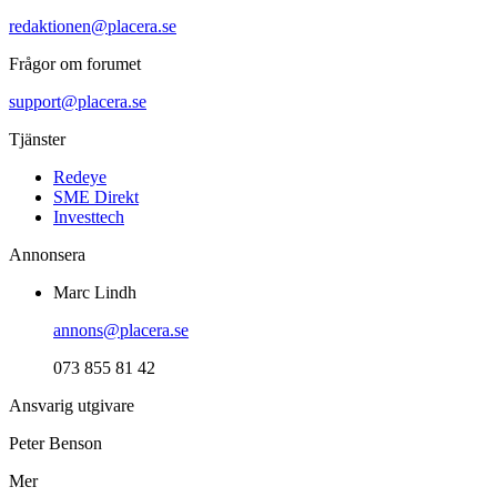
redaktionen@placera.se
Frågor om forumet
support@placera.se
Tjänster
Redeye
SME Direkt
Investtech
Annonsera
Marc Lindh
annons@placera.se
073 855 81 42
Ansvarig utgivare
Peter Benson
Mer