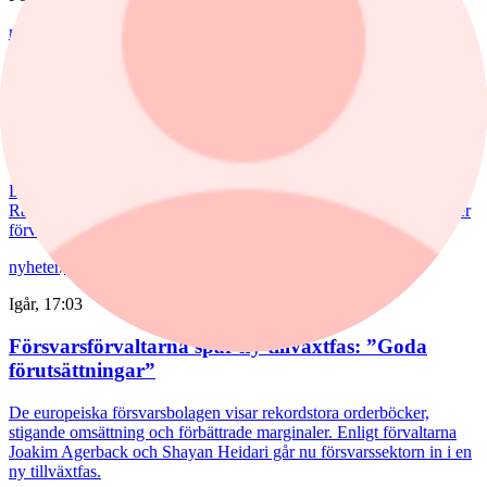
nyheter
,
fonder
/
Aktiefonder
Idag, 15:58
Förvaltaren efter Troax rusning:
"Fortsatt stor potential"
Lancelot Sverige steg 8,6% i juli, mot 2,2% för jämförelseindex.
Rapportvinnarna Mips och Troax bidrog till uppgången. I Troax ser
förvaltaren Erik Bertilsson fortsatt stor potential.
nyheter
/
Försvarsbolag
Igår, 17:03
Försvarsförvaltarna spår ny tillväxtfas: ”Goda
förutsättningar”
De europeiska försvarsbolagen visar rekordstora orderböcker,
stigande omsättning och förbättrade marginaler. Enligt förvaltarna
Joakim Agerback och Shayan Heidari går nu försvarssektorn in i en
ny tillväxtfas.