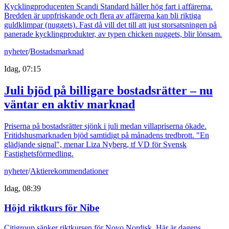
Kycklingproducenten Scandi Standard håller hög fart i affärerna.
Bredden är uppfriskande och flera av affärerna kan bli riktiga
guldklimpar (nuggets). Fast då vill det till att just storsatsningen på
panerade kycklingprodukter, av typen chicken nuggets, blir lönsam.
nyheter
/
Bostadsmarknad
Idag, 07:15
Juli bjöd på billigare bostadsrätter – nu
väntar en aktiv marknad
Priserna på bostadsrätter sjönk i juli medan villapriserna ökade.
Fritidshusmarknaden bjöd samtidigt på månadens tredbrott. "En
glädjande signal", menar Liza Nyberg, tf VD för Svensk
Fastighetsförmedling.
nyheter
/
Aktierekommendationer
Idag, 08:39
Höjd riktkurs för Nibe
Citigroup sänker riktkursen för Novo Nordisk. Här är dagens