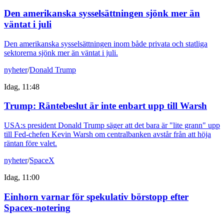
Den amerikanska sysselsättningen sjönk mer än
väntat i juli
Den amerikanska sysselsättningen inom både privata och statliga
sektorerna sjönk mer än väntat i juli.
nyheter
/
Donald Trump
Idag, 11:48
Trump: Räntebeslut är inte enbart upp till Warsh
USA:s president Donald Trump säger att det bara är "lite grann" upp
till Fed-chefen Kevin Warsh om centralbanken avstår från att höja
räntan före valet.
nyheter
/
SpaceX
Idag, 11:00
Einhorn varnar för spekulativ börstopp efter
Spacex-notering