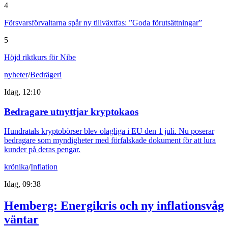
4
Försvarsförvaltarna spår ny tillväxtfas: ”Goda förutsättningar”
5
Höjd riktkurs för Nibe
nyheter
/
Bedrägeri
Idag, 12:10
Bedragare utnyttjar kryptokaos
Hundratals kryptobörser blev olagliga i EU den 1 juli. Nu poserar
bedragare som myndigheter med förfalskade dokument för att lura
kunder på deras pengar.
krönika
/
Inflation
Idag, 09:38
Hemberg: Energikris och ny inflationsvåg
väntar