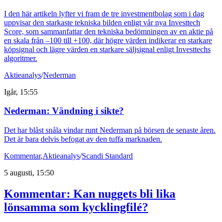
I den här artikeln lyfter vi fram de tre investmentbolag som i dag
uppvisar den starkaste tekniska bilden enligt vår nya Investtech
Score, som sammanfattar den tekniska bedömningen av en aktie på
en skala från –100 till +100, där högre värden indikerar en starkare
köpsignal och lägre värden en starkare säljsignal enligt Investtechs
algoritmer.
Aktieanalys
/
Nederman
Igår, 15:55
Nederman: Vändning i sikte?
Det har blåst snåla vindar runt Nederman på börsen de senaste åren.
Det är bara delvis befogat av den tuffa marknaden.
Kommentar
,
Aktieanalys
/
Scandi Standard
5 augusti, 15:50
Kommentar: Kan nuggets bli lika
lönsamma som kycklingfilé?