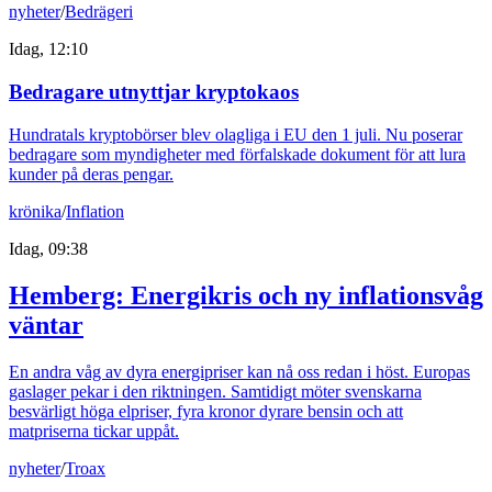
nyheter
/
Bedrägeri
Idag, 12:10
Bedragare utnyttjar kryptokaos
Hundratals kryptobörser blev olagliga i EU den 1 juli. Nu poserar
bedragare som myndigheter med förfalskade dokument för att lura
kunder på deras pengar.
krönika
/
Inflation
Idag, 09:38
Hemberg: Energikris och ny inflationsvåg
väntar
En andra våg av dyra energipriser kan nå oss redan i höst. Europas
gaslager pekar i den riktningen. Samtidigt möter svenskarna
besvärligt höga elpriser, fyra kronor dyrare bensin och att
matpriserna tickar uppåt.
nyheter
/
Troax