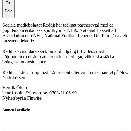
Dela
Sociala mediebolaget Reddit har tecknat partneravtal med de
populära amerikanska sportligorna NBA, National Basketball
Association och NFL, National Football League. Det framgår av ett
pressmeddelande.
Reddits avnändare ska kunna få tillgång till videos med
höjdpunkterna från matcher och turneringar, vilket ska stärka
bolagets annonsintäkter.
Reddits aktie är upp med 4,5 procent efter en timmes handel på New
York-börsen.
Henrik Öhlin
henrik.ohlin@finwire.se, 0703-21 06 99
Nyhetsbyrån Finwire
Ämnen i artikeln
Critical Metals Corp