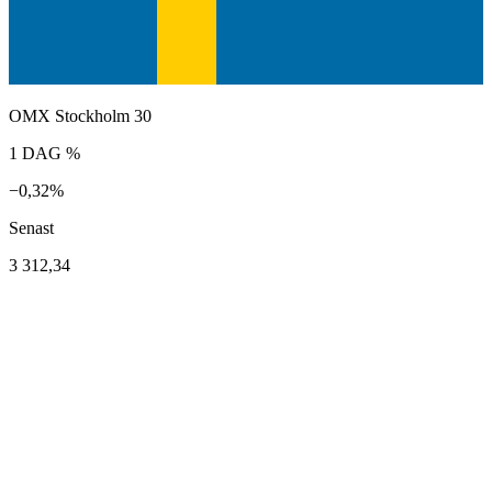
OMX Stockholm 30
1 DAG %
−0,32%
Senast
3 312,34