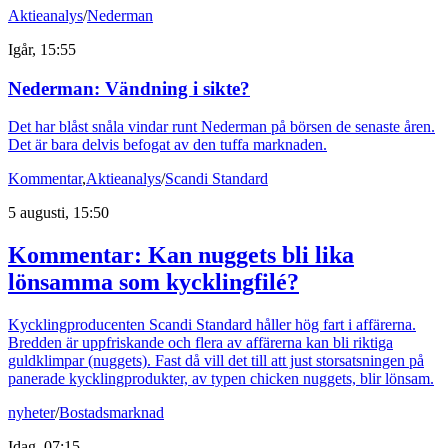
Aktieanalys
/
Nederman
Igår, 15:55
Nederman: Vändning i sikte?
Det har blåst snåla vindar runt Nederman på börsen de senaste åren.
Det är bara delvis befogat av den tuffa marknaden.
Kommentar
,
Aktieanalys
/
Scandi Standard
5 augusti, 15:50
Kommentar: Kan nuggets bli lika
lönsamma som kycklingfilé?
Kycklingproducenten Scandi Standard håller hög fart i affärerna.
Bredden är uppfriskande och flera av affärerna kan bli riktiga
guldklimpar (nuggets). Fast då vill det till att just storsatsningen på
panerade kycklingprodukter, av typen chicken nuggets, blir lönsam.
nyheter
/
Bostadsmarknad
Idag, 07:15