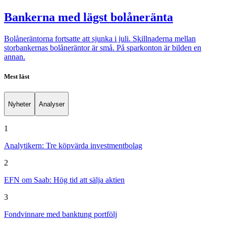
Bankerna med lägst bolåneränta
Bolåneräntorna fortsatte att sjunka i juli. Skillnaderna mellan
storbankernas bolåneräntor är små. På sparkonton är bilden en
annan.
Mest läst
Nyheter
Analyser
1
Analytikern: Tre köpvärda investmentbolag
2
EFN om Saab: Hög tid att sälja aktien
3
Fondvinnare med banktung portfölj