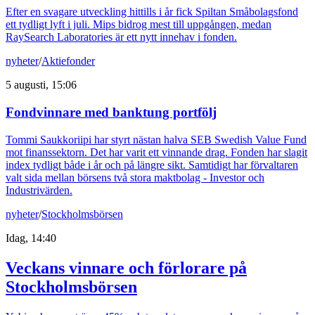
Efter en svagare utveckling hittills i år fick Spiltan Småbolagsfond
ett tydligt lyft i juli. Mips bidrog mest till uppgången, medan
RaySearch Laboratories är ett nytt innehav i fonden.
nyheter
/
Aktiefonder
5 augusti, 15:06
Fondvinnare med banktung portfölj
Tommi Saukkoriipi har styrt nästan halva SEB Swedish Value Fund
mot finanssektorn. Det har varit ett vinnande drag. Fonden har slagit
index tydligt både i år och på längre sikt. Samtidigt har förvaltaren
valt sida mellan börsens två stora maktbolag - Investor och
Industrivärden.
nyheter
/
Stockholmsbörsen
Idag, 14:40
Veckans vinnare och förlorare på
Stockholmsbörsen