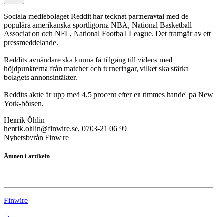
Sociala mediebolaget Reddit har tecknat partneravtal med de
populära amerikanska sportligorna NBA, National Basketball
Association och NFL, National Football League. Det framgår av ett
pressmeddelande.
Reddits avnändare ska kunna få tillgång till videos med
höjdpunkterna från matcher och turneringar, vilket ska stärka
bolagets annonsintäkter.
Reddits aktie är upp med 4,5 procent efter en timmes handel på New
York-börsen.
Henrik Öhlin
henrik.ohlin@finwire.se, 0703-21 06 99
Nyhetsbyrån Finwire
Ämnen i artikeln
Critical Metals Corp
Finwire