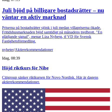
Juli bjöd på billigare bostadsrätter – nu
väntar en aktiv marknad
Priserna på bostadsrätter sjönk i juli medan villapriserna ökade.
Fritidshusmarknaden bjöd samtidigt på månadens tredbrott. "En
glädjande signal", menar Liza Nyberg, tf VD för Svensk
Fastighetsförmedling.
nyheter
/
Aktierekommendationer
Idag, 08:39
Höjd riktkurs för Nibe
Citigroup sänker riktkursen för Novo Nordisk. Här är dagens
aktierekommendationer.