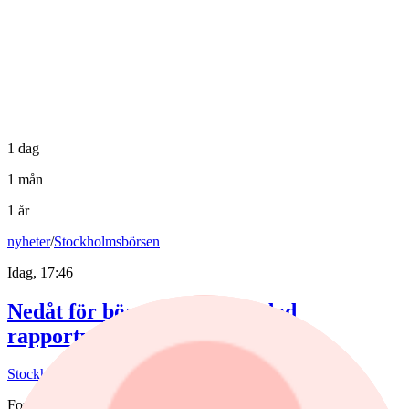
1 dag
1 mån
1 år
nyheter
/
Stockholmsbörsen
Idag, 17:46
Nedåt för börsen efter blandad
rapportvecka
Stockholmsbörsen föll på veckans sista dag.
Fonder