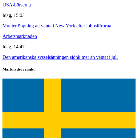
USA-börserna
Idag, 15:03
Munter öppning att vänta i New York efter jobbsiffrorna
Arbetsmarknaden
Idag, 14:47
Den amerikanska sysselsättningen sjönk mer än väntat i juli
Marknadsöversikt