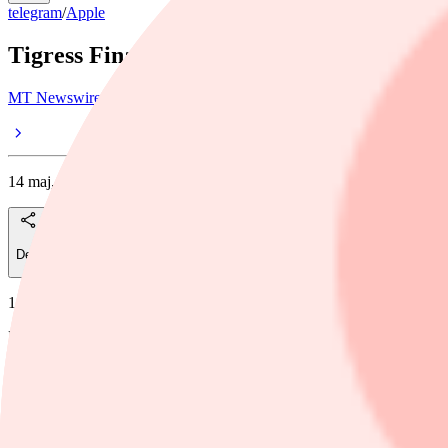
telegram
/
Apple
Tigress Financial Raises Apple Price Targ
MT Newswires
14 maj, 18:36
Dela
12:36 PM EDT, 05/14/2026 (MT Newswires) -- Apple (AAPL) has an ave
Price: 298.36, Change: -0.51, Percent Change: -0.17
Ämnen i artikeln
Apple