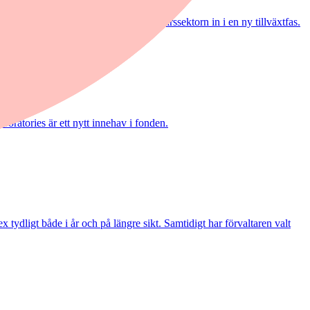
ack och Shayan Heidari går nu försvarssektorn in i en ny tillväxtfas.
boratories är ett nytt innehav i fonden.
ydligt både i år och på längre sikt. Samtidigt har förvaltaren valt