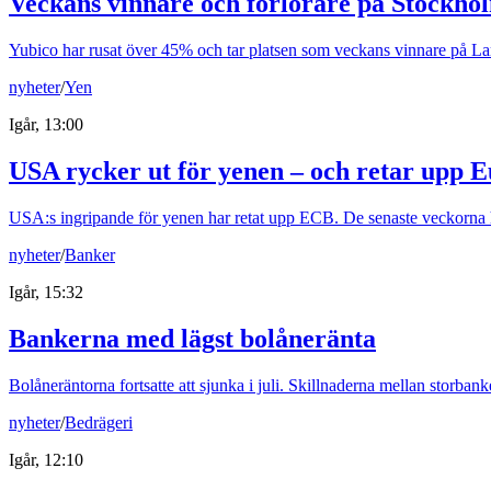
Veckans vinnare och förlorare på Stockho
Yubico har rusat över 45% och tar platsen som veckans vinnare på Larg
nyheter
/
Yen
Igår, 13:00
USA rycker ut för yenen – och retar upp 
USA:s ingripande för yenen har retat upp ECB. De senaste veckorna ha
nyheter
/
Banker
Igår, 15:32
Bankerna med lägst bolåneränta
Bolåneräntorna fortsatte att sjunka i juli. Skillnaderna mellan storba
nyheter
/
Bedrägeri
Igår, 12:10