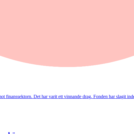
 omsättning och förbättrade marginaler. Enligt förvaltarna Joakim Agerb
t tydligt lyft i juli. Mips bidrog mest till uppgången, medan RaySearch La
inanssektorn. Det har varit ett vinnande drag. Fonden har slagit index t