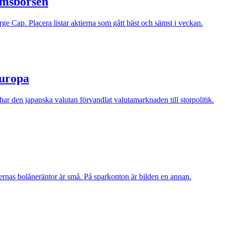
lmsbörsen
e Cap. Placera listar aktierna som gått bäst och sämst i veckan.
Europa
r den japanska valutan förvandlat valutamarknaden till storpolitik.
nkernas bolåneräntor är små. På sparkonton är bilden en annan.