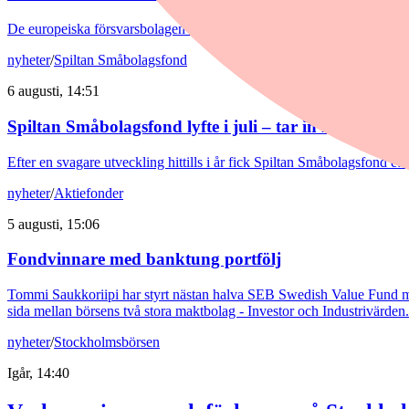
De europeiska försvarsbolagen visar rekordstora orderböcker, stigande
nyheter
/
Spiltan Småbolagsfond
6 augusti, 14:51
Spiltan Småbolagsfond lyfte i juli – tar in RaySearch
Efter en svagare utveckling hittills i år fick Spiltan Småbolagsfond et
nyheter
/
Aktiefonder
5 augusti, 15:06
Fondvinnare med banktung portfölj
Tommi Saukkoriipi har styrt nästan halva SEB Swedish Value Fund mot f
sida mellan börsens två stora maktbolag - Investor och Industrivärden.
nyheter
/
Stockholmsbörsen
Igår, 14:40