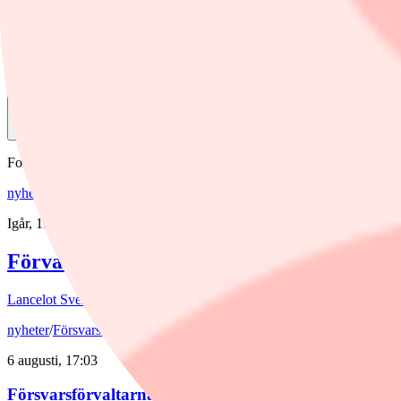
MT Newswires
Dela
Fonder
nyheter
,
fonder
/
Aktiefonder
Igår, 15:58
Förvaltaren efter Troax rusning: "Fortsatt
Lancelot Sverige steg 8,6% i juli, mot 2,2% för jämförelseindex. Rappo
nyheter
/
Försvarsbolag
6 augusti, 17:03
Försvarsförvaltarna spår ny tillväxtfas: ”Goda förut