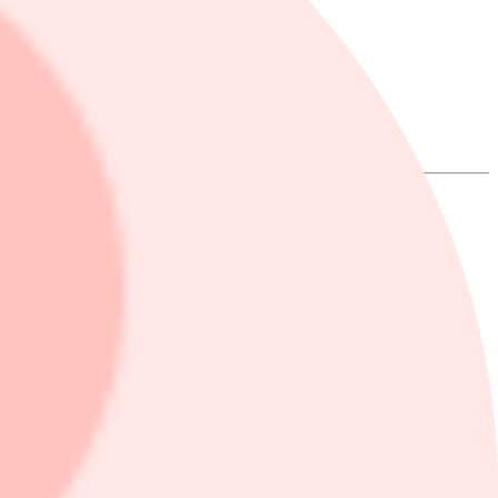
 Rating
ng to analysts polled by FactSet.