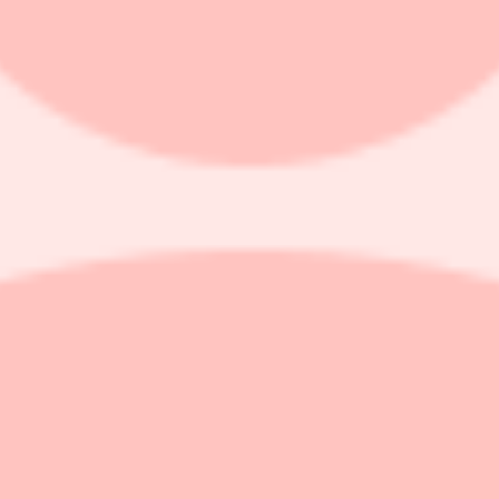
 stor potential"
rtvinnarna Mips och Troax bidrog till uppgången. I Troax ser förvaltaren
sättningar”